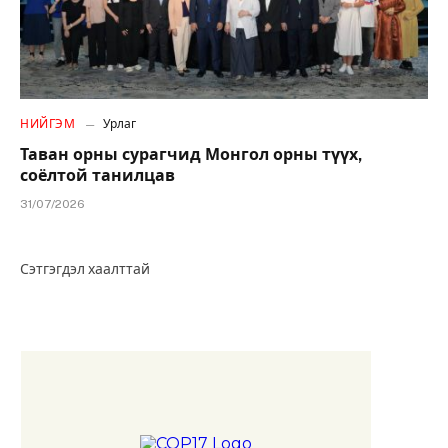
НИЙГЭМ
Урлаг
Таван орны сурагчид Монгол орны түүх,
соёлтой танилцав
31/07/2026
Сэтгэгдэл хаалттай