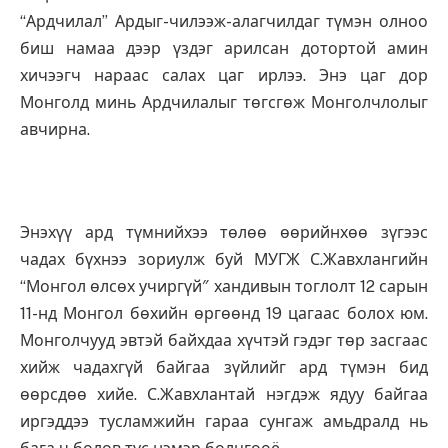
“Ардчилал” Ардыг-чилээж-алагчилдаг түмэн олноо
биш намаа дээр үздэг арилсан дотортой амин
хичээгч нараас салах цаг ирлээ. Энэ цаг дор
Монголд минь Ардчилалыг төгсгөж Монголчлолыг
авчирна.
Энэхүү ард түмнийхээ төлөө өөрийнхөө зүгээс
чадах бүхнээ зориулж буй МУГЖ С.Жавхлангийн
“Монгол өлсөх учиргүй″ хандивын тоглолт 12 сарын
11-нд Монгол бөхийн өргөөнд 19 цагаас болох юм.
Монголчууд эвтэй байхдаа хүчтэй гэдэг төр засгаас
хийж чадахгүй байгаа зүйлийг ард түмэн бид
өөрсдөө хийе. С.Жавхлантай нэгдэж ядуу байгаа
иргэддээ тусламжийн гараа сунгаж амьдралд нь