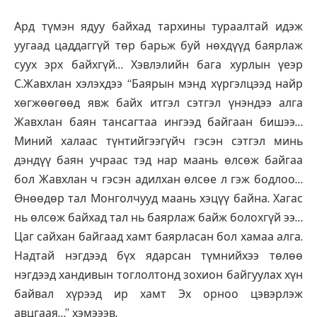
Ард түмэн ядуу байхад тархины тураалтай идэж
уугаад цаддаггүй төр барьж буй нөхдүүд баярлаж
суух эрх байхгүй… Хэвлэлийн бага хурлын үеэр
С.Жавхлан хэлэхдээ “Баярын мэнд хүргэлцээд найр
хөгжөөгөөд явж байх итгэл сэтгэл үнэндээ алга
Жавхлан баян тансагтаа ингээд байгаан бишээ…
Миний халаас түнтийгээгүйч гэсэн сэтгэл минь
дэндүү баян учраас тэд нар маань өлсөж байгаа
бол Жавхлан ч гэсэн адилхан өлсөе л гэж бодлоо…
Өнөөдөр тал Монголчууд маань хэцүү байна. Хагас
нь өлсөж байхад тал нь баярлаж байж болохгүй ээ…
Цаг сайхан байгаад хамт баярласан бол хамаа алга.
Надтай нэгдээд бүх ядарсан түмнийхээ төлөө
нэгдээд хандивын тоглолтонд зохион байгуулах хүн
байвал хүрээд ир хамт Эх орноо цэвэрлэж
авцгаая…” хэмэээв.