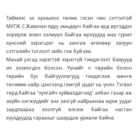
Тиймээс эх орныхоо төлөө гэсэн чин сэтгэлтэй
МУГЖ С.Жавхлан ядуу амьдарч байгаа ард иргэддээ
зориулж өлөн зэлмүүн байгаа өрхүүдэд мах гурил
хүнсний хэрэгцээг нь хангаж өгөхөөр халуун
сэтгэлийн тоглолт хийх гэж буй юм.
Манай улсад хэрэгтэй хэрэггүй тэмдэглэлт баярууд
их зохиогдох болсон. Үүнийг ч төрийн болон
төрийн бус байгууллагууд тэмдэглэж мөнгө
төсөвөө найр цэнгээнд гамгүй үрдэг нь үнэн. Тэгвэл
төрд байгаа “хулгайч хуйвалдагчид” албан газар аж
ахуйн нэгжүүдийг энэ захгүй найрынхаа идэж уудаг
зардлаараа хоолгүй өлсөж байгаа настан
хүүхдүүдэд тараахыг шаардаж уриалж байна.