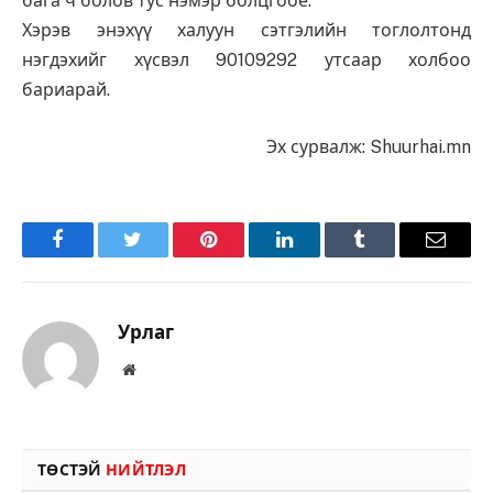
бага ч болов тус нэмэр болцгооё.
Хэрэв энэхүү халуун сэтгэлийн тоглолтонд
нэгдэхийг хүсвэл 90109292 утсаар холбоо
бариарай.
Эх сурвалж: Shuurhai.mn
Facebook
Twitter
Pinterest
LinkedIn
Tumblr
Имэйл
Урлаг
Вэбсайт
ТӨСТЭЙ
НИЙТЛЭЛ