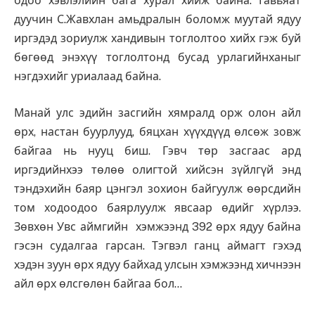
одоо хэвлэлийн бага хурал хийж байна. Гавьяат
дуучин С.Жавхлан амьдралын боломж муутай ядуу
иргэдэд зориулж хандивын тоглолтоо хийх гэж буй
бөгөөд энэхүү тоглолтонд бусад урлагийнханыг
нэгдэхийг уриалаад байна.
Манай улс эдийн засгийн хямралд орж олон айл
өрх, настан буурлууд, бяцхан хүүхдүүд өлсөж зовж
байгаа нь нууц биш. Гэвч төр засгаас ард
иргэдийнхээ төлөө олигтой хийсэн зүйлгүй энд
тэндэхийн баяр цэнгэл зохион байгуулж өөрсдийн
том ходоодоо баярлуулж явсаар өдийг хүрлээ.
Зөвхөн Увс аймгийн хэмжээнд 392 өрх ядуу байна
гэсэн судалгаа гарсан. Тэгвэл ганц аймагт гэхэд
хэдэн зуун өрх ядуу байхад улсын хэмжээнд хичнээн
айл өрх өлсгөлөн байгаа бол…