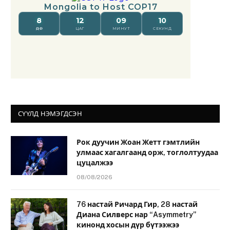
СҮҮЛД НЭМЭГДСЭН
Рок дуучин Жоан Жетт гэмтлийн
улмаас хагалгаанд орж, тоглолтуудаа
цуцалжээ
08/08/2026
76 настай Ричард Гир, 28 настай
Диана Силверс нар “Asymmetry”
кинонд хосын дүр бүтээжээ