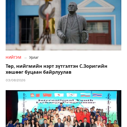
НИЙГЭМ
Урлаг
Төр, нийгмийн нэрт зүтгэлтэн С.Зоригийн
хөшөөг буцаан байрлуулав
03/08/2026