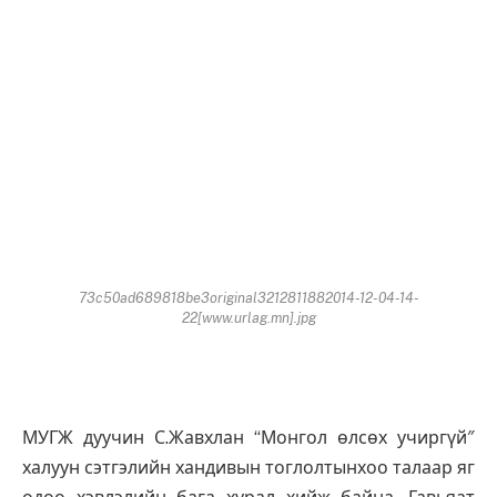
73c50ad689818be3original3212811882014-12-04-14-
22[www.urlag.mn].jpg
МУГЖ дуучин С.Жавхлан “Монгол өлсөх учиргүй″
халуун сэтгэлийн хандивын тоглолтынхоо талаар яг