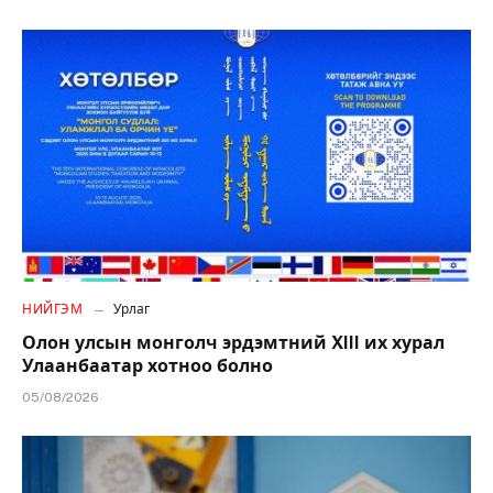
НИЙГЭМ
Урлаг
Олон улсын монголч эрдэмтний XIII их хурал
Улаанбаатар хотноо болно
05/08/2026