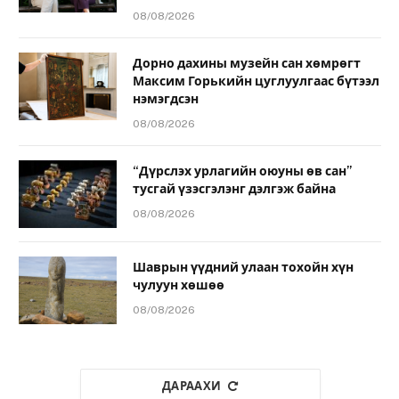
08/08/2026
Дорно дахины музейн сан хөмрөгт
Максим Горькийн цуглуулгаас бүтээл
нэмэгдсэн
08/08/2026
“Дүрслэх урлагийн оюуны өв сан”
тусгай үзэсгэлэнг дэлгэж байна
08/08/2026
Шаврын үүдний улаан тохойн хүн
чулуун хөшөө
08/08/2026
ДАРААХИ