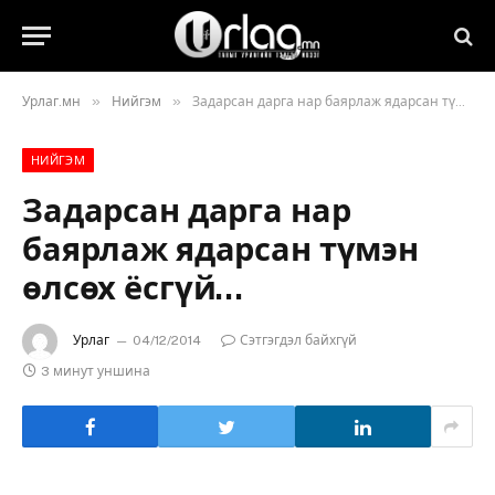
»
»
Урлаг.мн
Нийгэм
Задарсан дарга нар баярлаж ядарсан түмэн өлсөх ёсгүй…
НИЙГЭМ
Задарсан дарга нар
баярлаж ядарсан түмэн
өлсөх ёсгүй…
Урлаг
04/12/2014
Сэтгэгдэл байхгүй
3 минут уншина