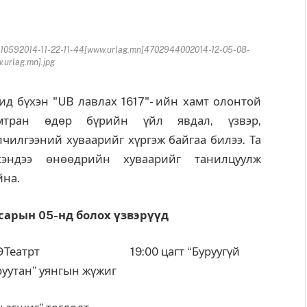
10592014-11-22-11-44[www.urlag.mn]4702944002014-12-05-08-
urlag.mn].jpg
д бүхэн "UB лавлах 1617"- ийн хамт олонтой
мтран өдөр бүрийн үйл явдал, үзвэр,
лчилгээний хуваарийг хүргэж байгаа билээ. Та
хэндээ өнөөдрийн хуваарийг танилцуулж
йна.
 сарын 05-нд болох үзвэрүүд
ЭТеатрт 19:00 цагт “Буруугүй
руутан” уянгын жүжиг