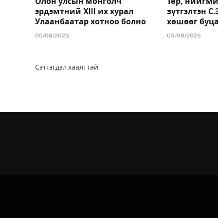
Олон улсын монголч
Төр, нийгми
эрдэмтний XIII их хурал
зүтгэлтэн С
Улаанбаатар хотноо болно
хөшөөг буц
05/08/2026
03/08/2026
Сэтгэгдэл хаалттай