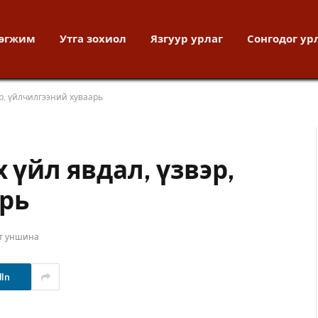
хөгжим
Утга зохиол
Язгуур урлаг
Сонгодог ур
эр, үйлчилгээний хуваарь
 үйл явдал, үзвэр,
рь
т уншина
dIn