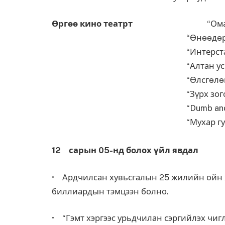
Өргөө кино театрт
“Омарын э
“Өнөөдөр” М
“Интерстал
“Алтан ус” М
“Өлсгөлөн тоглоо
“Зүрх зогсохгүй
“Dumb and dumber 
“Мухар гудам
12 сарын 05-нд болох үйл явдал
• Ардчилсан хувьсгалын 25 жилийн ойн х
биллиардын тэмцээн болно.
• “Гэмт хэргээс урьдчилан сэргийлэх чиг