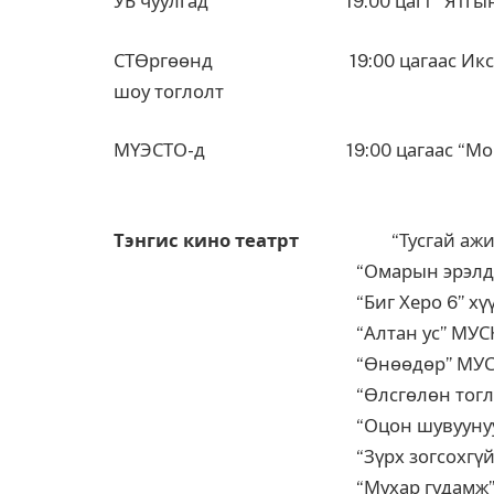
УБ чуулгад 19:00 цагт “Ятгын эг
СТӨргөөнд 19:00 цагаас Икс түц п
шоу тоглолт
МҮЭСТО-д 19:00 цагаас “Монголоо
Тэнгис кино театрт
“Тусгай ажилл
“Омарын эрэлд” М
“Биг Херо 6” хүүхэлдэ
“Алтан ус” МУС
“Өнөөдөр” М
“Өлсгөлөн тоглоом
“Оцон шувуунууд” хүүх
“Зүрх зогсохгүй” М
“Мухар гудам