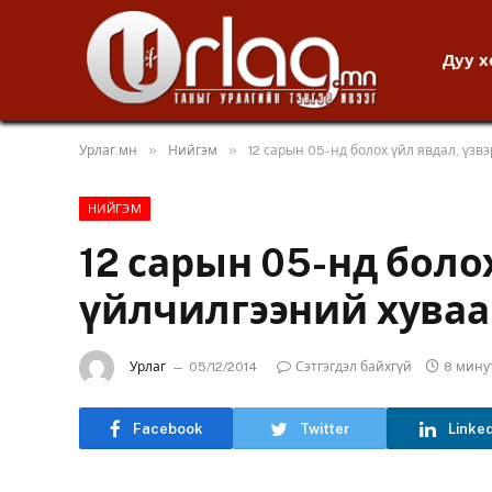
Дуу 
»
»
Урлаг.мн
Нийгэм
12 сарын 05-нд болох үйл явдал, үзв
НИЙГЭМ
12 сарын 05-нд болох
үйлчилгээний хуваа
Урлаг
05/12/2014
Сэтгэгдэл байхгүй
8 мину
Facebook
Twitter
Linke