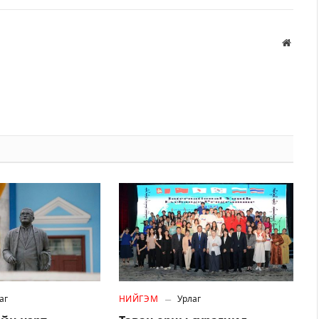
Вэбса
аг
НИЙГЭМ
Урлаг