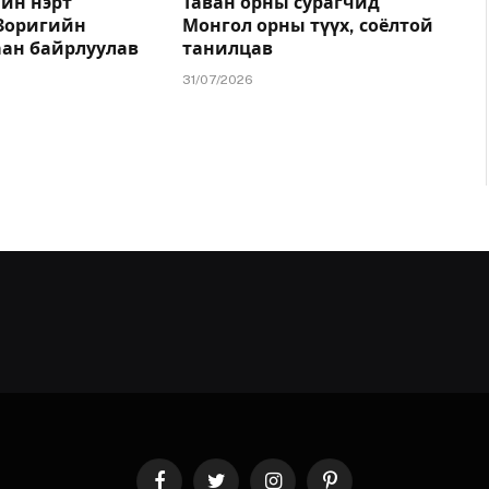
йн нэрт
Таван орны сурагчид
.Зоригийн
Монгол орны түүх, соёлтой
аан байрлуулав
танилцав
31/07/2026