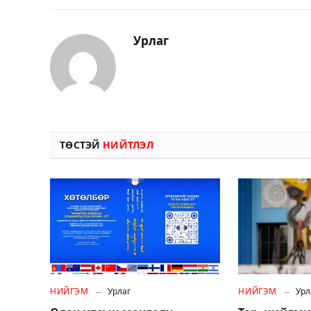
Урлаг
ТӨСТЭЙ
НИЙТЛЭЛ
НИЙГЭМ
Урлаг
НИЙГЭМ
Урл