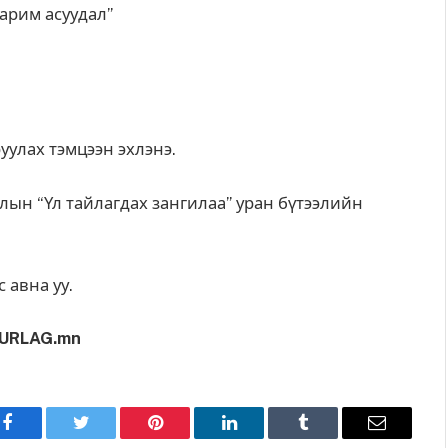
арим асуудал”
улах тэмцээн эхлэнэ.
лын “Үл тайлагдах зангилаа” уран бүтээлийн
 авна уу.
URLAG.mn
Facebook
Twitter
Pinterest
LinkedIn
Tumblr
Имэйл