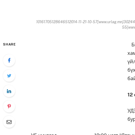
10161705128646512014-11-21-10-57[www.urlag.mn]30244
55[www.
Би
SHARE
ха
үй
бү
ба
12
УД
бу