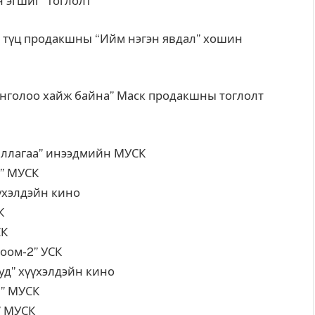
шиг” тоглолт
родакшны “Ийм нэгэн явдал” хошин
 хайж байна” Маск продакшны тоглолт
агаа” инээдмийн МУСК
УСК
йн кино
К
УСК
-2” УСК
элдэйн кино
УСК
ж” МУСК