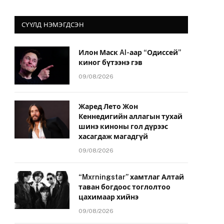
СҮҮЛД НЭМЭГДСЭН
Илон Маск AI-аар “Одиссей”
киног бүтээнэ гэв
09/08/2026
Жаред Лето Жон
Кеннедигийн аллагын тухай
шинэ киноны гол дүрээс
хасагдаж магадгүй
09/08/2026
“Mxrningstar” хамтлаг Алтай
таван богдоос тоглолтоо
цахимаар хийнэ
09/08/2026