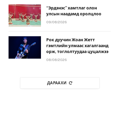
“Эрдэнэс” хамтлаг олон
улсын наадамд оролцлоо
09/08/2026
Рок дуучин Жоан Жетт
гэмтлийн улмаас хагалгаанд
орж, тоглолтуудаа цуцалжээ
08/08/2026
ДАРААХИ