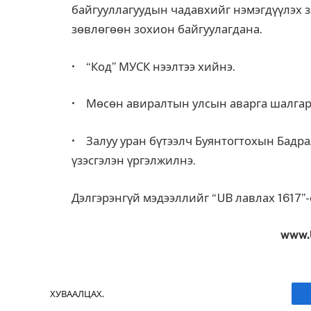
байгууллагуудын чадавхийг нэмэгдүүлэх з
зөвлөгөөн зохион байгуулагдана.
• “Код” МУСК нээлтээ хийнэ.
• Мөсөн авиралтын улсын аварга шалгару
• Залуу уран бүтээлч Буянтогтохын Бадра
үзэсгэлэн үргэлжилнэ.
Дэлгэрэнгүй мэдээллийг “UB лавлах 1617”-с
www.
ХУВААЛЦАХ.