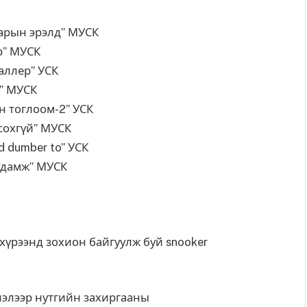
рэлд” МУСК
УСК
лер” УСК
УСК
м-2” УСК
” МУСК
to” УСК
ж” МУСК
үрээнд зохион байгуулж буй snooker
лэлээр нутгийн захиргааны