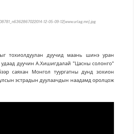
81_n6362867022014-12-05-09-12[www.urlag.mn].jpg
ыг тохиолдуулан дуучид маань шинэ уран
нэ удаад дуучин А.Хишигдалай "Цасны солонго"
рбээр саяхан Монгол туургатны дунд зохион
 улсын эстрадын дуулаачдын наадамд оролцож