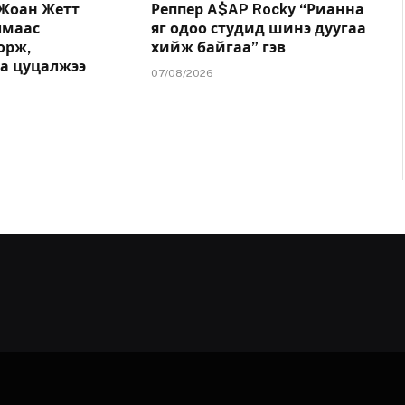
 Жоан Жетт
Реппер A$AP Rocky “Рианна
лмаас
яг одоо студид шинэ дуугаа
орж,
хийж байгаа” гэв
аа цуцалжээ
07/08/2026