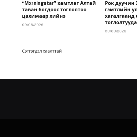
“Mxrningstar” хамтлаг Алтай
Рок дуучин
таван богдоос тоглолтоо
гэмтлийн у
цахимаар хийнэ
хагалгаанд 
тоглолтууд
09/08/2026
08/08/2026
Сэтгэгдэл хаалттай