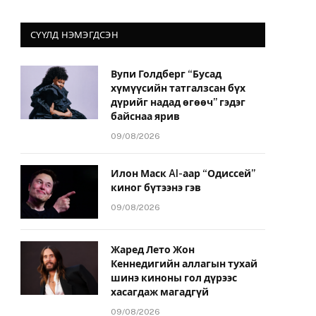
СҮҮЛД НЭМЭГДСЭН
Вупи Голдберг “Бусад
хүмүүсийн татгалзсан бүх
дүрийг надад өгөөч” гэдэг
байснаа ярив
09/08/2026
Илон Маск AI-аар “Одиссей”
киног бүтээнэ гэв
09/08/2026
Жаред Лето Жон
Кеннедигийн аллагын тухай
шинэ киноны гол дүрээс
хасагдаж магадгүй
09/08/2026