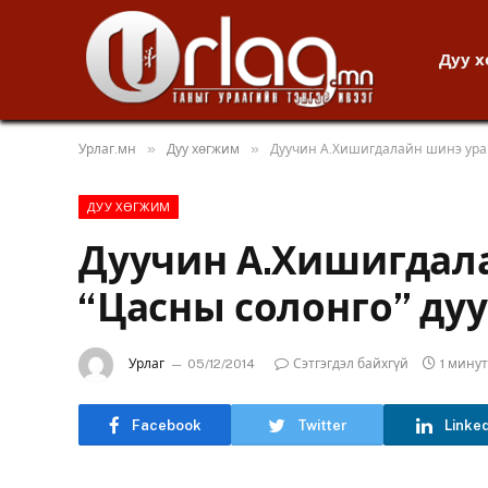
Дуу 
»
»
Урлаг.мн
Дуу хөгжим
Дуучин А.Хишигдалайн шинэ уран
ДУУ ХӨГЖИМ
Дуучин А.Хишигдала
“Цасны солонго” ду
Урлаг
05/12/2014
Сэтгэгдэл байхгүй
1 мину
Facebook
Twitter
Linke