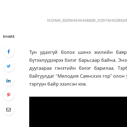
1512466_802964646408888_21297464508920087
SHARE
Тун удахгүй болох шинэ жилийн баяр
бүтээлүүдээрээ бэлэг барьсаар байна. Э
дуугаараа гэнэтийн бэлэг барилаа. Тэ
байгуулдаг “Мелодия Саянских гор” олон
тэргүүн байр эзэлсэн юм.