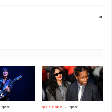
Вэбса
Урлаг
ДУУ ХӨГЖИМ
Урлаг