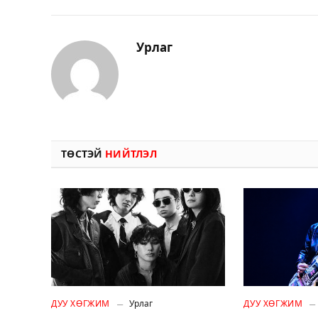
Урлаг
ТӨСТЭЙ
НИЙТЛЭЛ
ДУУ ХӨГЖИМ
Урлаг
ДУУ ХӨГЖИМ