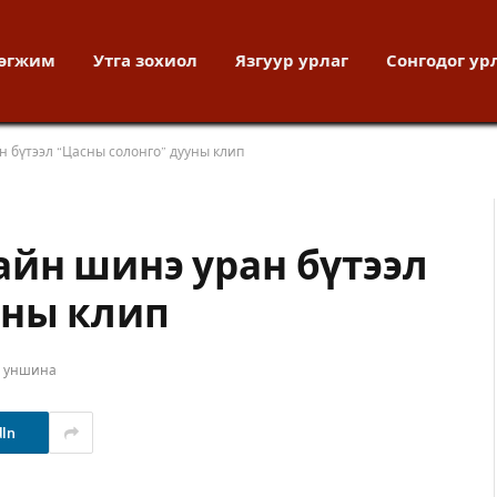
хөгжим
Утга зохиол
Язгуур урлаг
Сонгодог ур
 бүтээл “Цасны солонго” дууны клип
йн шинэ уран бүтээл
уны клип
т уншина
dIn