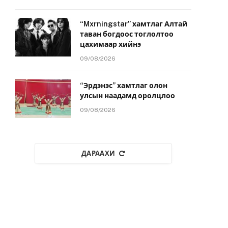
“Mxrningstar” хамтлаг Алтай
таван богдоос тоглолтоо
цахимаар хийнэ
09/08/2026
“Эрдэнэс” хамтлаг олон
улсын наадамд оролцлоо
09/08/2026
ДАРААХИ