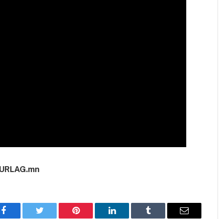
URLAG.mn
Facebook
Twitter
Pinterest
LinkedIn
Tumblr
Имэйл