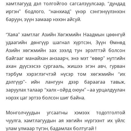
хамтлагууд дэл толгойгоо сагсалзуулсаар, “дундад
иргэн” бодлого, “нанхиад” үнэр сэнгэнүүлэнхэн
баруун, зүүн замаар нэхэн айсуй.
“Хаяа” хамтлаг Азийн Хөгжмийн Наадмын цөөнгүй
удаагийн дөнгүүр шагнал хүртсэн, Зүүн Өмнөд
Азийн хөгжмийн зах зээлд тун эрэлттэй болсон
байгааг манайхан анзаарч, энэ мэт “өвөр” нутгийн
ахан дүүсээсээ сургааль, жишээ эгэн авч, гурван
тэрбум хэрэглэгчтэй нүсэр том хөгжмийн “их
дэлгүүр”- ийн лангуун дээр бараагаа тавьж,
заруулах талаар “халх – ойрд оюун” – аа урцалдуулан
нэрэх цаг эртээ болсон шиг байна.
Монголчуудын угсаатны хэмээх тодотголтой
чуулга, хамтлагуудын ая хөгийн нүргээнт их үйлс
улам улмаар түгэн, бадамлах болтугай !