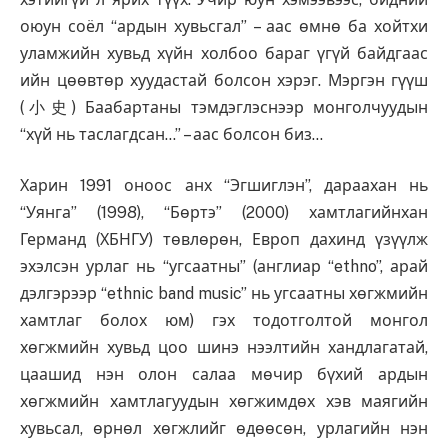
оюун соёл “ардын хувьсгал” – аас өмнө ба хойтхи
уламжийн хувьд хүйн холбоо бараг үгүй байдгаас
ийн цөөвтөр хуудастай болсон хэрэг. Мэргэн гүүш
(小史) Баабартаны тэмдэглэснээр монголчуудын
“хүй нь таслагдсан…” – аас болсон биз…
Харин 1991 оноос анх “Эгшиглэн”, дараахан нь
“Уянга” (1998), “Бөртэ” (2000) хамтлагийнхан
Германд (ХБНГУ) төвлөрөн, Европ дахинд үзүүлж
эхэлсэн урлаг нь “угсаатны” (англиар “ethno”, арай
дэлгэрээр “ethnic band music” нь угсаатны хөгжмийн
хамтлаг болох юм) гэх тодотголтой монгол
хөгжмийн хувьд цоо шинэ нээлтийн хандлагатай,
цаашид нэн олон салаа мөчир бүхий ардын
хөгжмийн хамтлагуудын хөгжимдөх хэв маягийн
хувьсал, өрнөл хөгжлийг өдөөсөн, урлагийн нэн