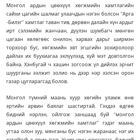
Монгол ардын цөөхүүл хөгжмийн хамтлагийн
сайхи цагийн шалмаг улаачдын нэгэн болсон “Арга
-Билэг” хамтлаг таван тив, дөрвөн далайн хүн ардыг
ирт сэлэмийн жанчаан, дүүлэн шумбагч мөнгөн
цагаан хөлөгөөс онилон, харвах дарьт ширмэн
торхоор бус, хөгжмийн эвт эгшгийн зохиролоор
дайлах их буухиагаа эхлүүлээд, хуй мэт довтолгон
байна. Хэнбугай ч хашин зогсоож үл дийлэх эрчит
шуурганы ээлжит золио нь дээр нэр хэлсэн орон
газар цугларагсад болов.
Монгол түмний маань хуур хөгийн уламж өнө
эртийн арвин баялаг шастиртай. Гэхдээ өдгөө
бидний нэрлэн, ойлгож заншаад буй “монгол
ардын цөөхүүл хөгжмийн хамтлаг” гэдэг маань
угтаа олон зуу, мянганы бус нэгэн жаранаас нэг их
хэтийгүй л ярих түүх. Учир юун хэмээвээс, бидний