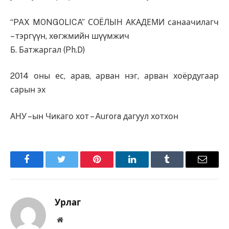
“PAX MONGOLICA” СОЁЛЫН АКАДЕМИ санаачилагч
– тэргүүн, хөгжмийн шүүмжич
Б. Батжаргал (Ph.D)
2014 оны ес, арав, арван нэг, арван хоёрдугаар
сарын эх
АНУ –ын Чикаго хот – Aurora дагуул хотхон
Facebook
Twitter
Pinterest
LinkedIn
Tumblr
Имэйл
Урлаг
Вэбсайт