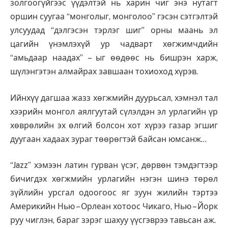
золгоогүйгээс үүдэлтэй нь харин чиг энэ нутагт
оршин суугаа “монголыг, монголоо” гэсэн сэтгэлтэй
улсуудад “дэлгэсэн тэрлэг шиг” орны маань эл
цагийн үнэмлэхүй ур чадварт хөгжимчдийн
“амьдаар наадах” – ыг өөдөөс нь бишрэн харж,
шүлэнгэтэн алмайрах завшаан тохиоход хүрэв.
Ийнхүү дагшаа жазз хөгжмийн дуурьсал, хэмнэл тал
хээрийн монгол аялгуутай сүлэлдэн эл урлагийн үр
хөврөлийн эх өлгий болсон хот хүрээ газар эгшиг
дуугаан хадаах зураг төөрөгтэй байсан юмсанж…
“Jazz” хэмээн латин гурван үсэг, дөрвөн тэмдэгтээр
бичигдэх хөгжмийн урлагийн нэгэн шинэ төрөл
зүйлийн урсгал одоогоос яг зуун жилийн тэртээ
Америкийн Нью – Орлеан хотоос Чикаго, Нью – Йорк
руу чиглэн, бараг зэрэг шахуу үүсгэврээ тавьсан аж.