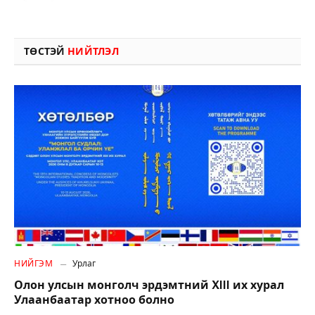
ТӨСТЭЙ
НИЙТЛЭЛ
НИЙГЭМ
Урлаг
Олон улсын монголч эрдэмтний XIII их хурал
Улаанбаатар хотноо болно