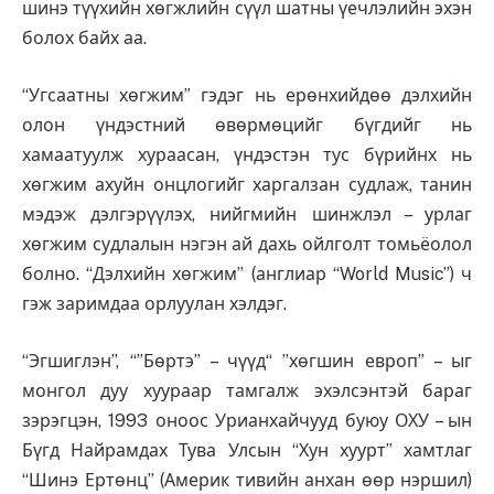
шинэ түүхийн хөгжлийн сүүл шатны үечлэлийн эхэн
болох байх аа.
“Угсаатны хөгжим” гэдэг нь ерөнхийдөө дэлхийн
олон үндэстний өвөрмөцийг бүгдийг нь
хамаатуулж хураасан, үндэстэн тус бүрийнх нь
хөгжим ахуйн онцлогийг харгалзан судлаж, танин
мэдэж дэлгэрүүлэх, нийгмийн шинжлэл – урлаг
хөгжим судлалын нэгэн ай дахь ойлголт томьёолол
болно. “Дэлхийн хөгжим” (англиар “World Music”) ч
гэж заримдаа орлуулан хэлдэг.
“Эгшиглэн”, “”Бөртэ” – чүүд“ ”хөгшин европ” – ыг
монгол дуу хуураар тамгалж эхэлсэнтэй бараг
зэрэгцэн, 1993 оноос Урианхайчууд буюу ОХУ – ын
Бүгд Найрамдах Тува Улсын “Хун хуурт” хамтлаг
“Шинэ Ертөнц” (Америк тивийн анхан өөр нэршил)