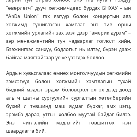
“өвөрлөгч” дууч хөгжимчдөөс бүрдэх БНХАУ – ын
“AnDa Union” гэх язгуур болон концертын аяз
хөгжимд түшиглэсэн хамтлаг энэ тив орны
хөгжмийн урлагийн зах зээл дээр “америк дүрэм” –
ээр менежментийн тун чадварлаг тоглолт хийн,
Бээжингээс санхүү, бодлогыг нь илтэд бүрэн дааж
байгаа маягтайгаар үе үе үзэгдэх боллоо.
Ардын хувьсгалаас өмнөх монголчуудын хөгжмийн
зэмсэгүүд болон хөгжмийн хамтлагын тухай
бидний мэдлэг эрдэм боловсрол олгох дээд доод
аль ч шатны сургуулийн сургалтын хөтөлбөрийн
бүхий л түвшинд маш ядмаг бүрхэг, эмх цэгц,
эрэмбэ дараа, утгын холбоо муутай байдаг билээ.
Энэ чиглэлийн мэдлэгийг төвшитгөх нэн
шаардлагга бий.