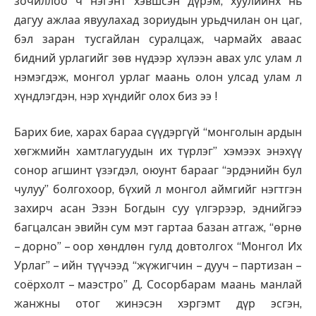
зочиллоо ч нэгэнт хэвшсэн дүрэм, хуулийнх нь
дагуу ажлаа явуулахад зориудын урьдчилан он цаг,
бэл заран тусгайлан суралцаж, чармайх аваас
бидний урлагийг зөв нүдээр хүлээн авах улс улам л
нэмэгдэж, монгол урлаг маань олон улсад улам л
хүндлэгдэн, нэр хүндийг олох биз ээ !
Барих бие, харах бараа сүүдэргүй “монголын ардын
хөгжмийн хамтлагуудын их түрлэг” хэмээх энэхүү
сонор агшинт үзэгдэл, оюунт барааг “эрдэнийн бул
чулуу” болгохоор, бүхий л монгол аймгийг нэгтгэн
захирч асан Эзэн Богдын суу үлгэрээр, эднийгээ
багцалсан эвийн сум мэт гартаа базан атгаж, “өрнө
– дорно” – оор хөндлөн гулд довтолгох “Монгол Их
Урлаг” – ийн түүчээд “жүжигчин – дууч – партизан –
соёрхолт – маэстро” Д. Сосорбарам маань манлай
жанжны отог жинэсэн хэргэмт дүр эсгэн,