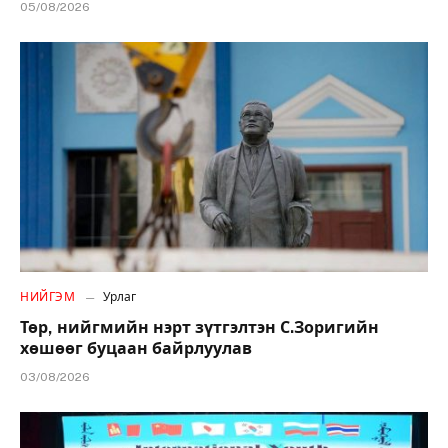
05/08/2026
НИЙГЭМ
Урлаг
Төр, нийгмийн нэрт зүтгэлтэн С.Зоригийн
хөшөөг буцаан байрлуулав
03/08/2026