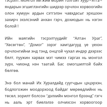
тэсрэлт. Монгол хөгжим морин толгойт хуур – ятга –
яндарын эгшиглэнгийн шидээр орчлон хорвоогийн
олон хүмүүн ардын сэтгэлэн чавхдасыг эрхшээн
захирч эхэлсэний анхан гэрч, дохиодын нь нэгэн
болой !
Ийн маягийн тэсрэлтүүдийг “Алтан Ураг”,
“Хөсөгтөн”, “Домог” зэрэг хамтдагууд үе үехэн
орчлонгийни энд тэнд, онцгой чухал индэр дээрээс
бялт, пуужин харвах мэт чимээ гаргах нь монгол
зүрх, чихэнд нэн таатай. Бас омогшилтой байх
бөлгөө.
Энэ бол манай Их Хуралдайд суугчдын цэцэрхэн,
бодлогожин моодорхоод байдаг мөрөөдлийнх нь
төсөл, зорилт болсон “дэлхийн монгол брээнд” гэгч
нь ааль эрт биелэлээ олчихсон хорвоогоор