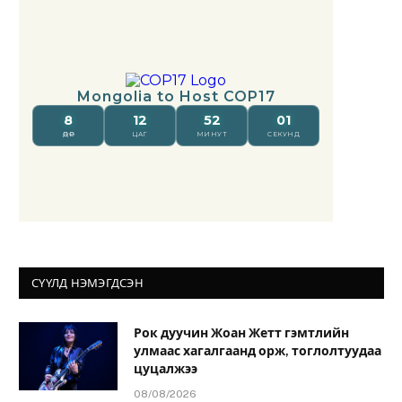
СҮҮЛД НЭМЭГДСЭН
Рок дуучин Жоан Жетт гэмтлийн
улмаас хагалгаанд орж, тоглолтуудаа
цуцалжээ
08/08/2026