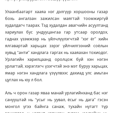
Улаанбаатарт хааяа нэг дэлгүүр хоршооны газар
бохь ангалзан зажилсан маягтай тоомжиргүй
худалдагч таарах. Тэд худалдан авагчийн асуултанд
хариулах бус ундууцангаа гар утсаар оролдох,
гаднах үзэмжээр нь үйлчлүүлэгчтэй “хэг ёг” хийн
ялгавартай харьцах зэрэг үйлчилгээний соёлын
хувьд “анти” хандлага гаргах нь хааяахан тохиодог.
Урлагийн харилцаанд оролцож буй хэн нэгэн
урлагтай, хэрэглэгч үзэгчтэй энэ мэт буруу харьцах,
ямар нэгэн хандлага үзүүлвээс дахиад улс амьтан
цуглах нь юу л бол.
Аль ч орон газар яваа манай урлагийнханд бас нэг
санууштай нь “усыг нь уувал, ёсыг нь дага” гэсэн
монгол үгээ байнга санаж, тухайн нутагт түр