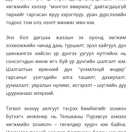
хөгжмийн хэлээр “монгол өвөрмэц” давтагдашгүй
төрхийг гаргасан яруу хэрэглүүр, уран дүрслэлийн
тодоос том олз, нээлт мөнөөс мөн юм.
Энэ бол дагшаа жаззын эх оронд хөгжим
зохиомжийн чинад дахь туршилт, эрэл хайгуул, дүн
шинжилгээ хийсэн үр дүнгээ уугуул нутгийнх нь
сонсогчдын өмнө өгч буй үр дүнгийн шалгалт юм.
Шалгалтын ерөнхий дүн “үнэмлэхүй өндөр”
гарсаныг үзэгчдийн алга ташилт, дахиулалт,
уухиалалт, уяралын нулимс, исгэрэлт – шүглийн дуу
цуурианаас илэрхий.
Тэгвэл энэхүү аялгуут тэсрэх бөмбөгийг зохион
бүтээгч инженер нь Тельманы Пүрэвсүх хэмээх
хөгжмийн зохиолч – төгөлдөр хуурч юм байна.