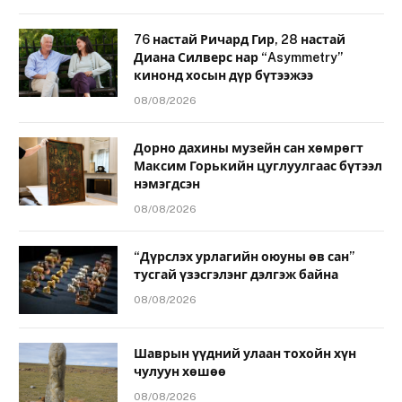
76 настай Ричард Гир, 28 настай
Диана Силверс нар “Asymmetry”
кинонд хосын дүр бүтээжээ
08/08/2026
Дорно дахины музейн сан хөмрөгт
Максим Горькийн цуглуулгаас бүтээл
нэмэгдсэн
08/08/2026
“Дүрслэх урлагийн оюуны өв сан”
тусгай үзэсгэлэнг дэлгэж байна
08/08/2026
Шаврын үүдний улаан тохойн хүн
чулуун хөшөө
08/08/2026