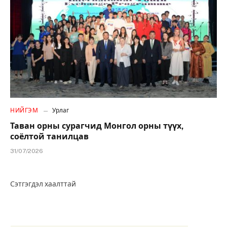
НИЙГЭМ
Урлаг
Таван орны сурагчид Монгол орны түүх,
соёлтой танилцав
31/07/2026
Сэтгэгдэл хаалттай