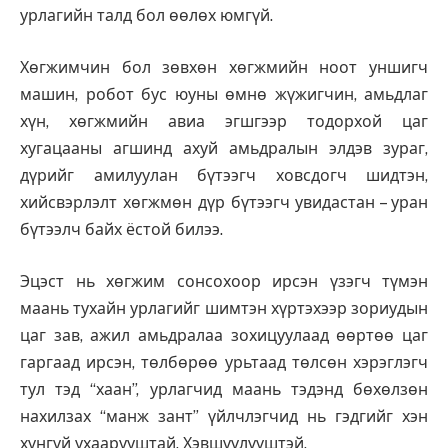
урлагийн талд бол өөлөх юмгүй.
Хөгжимчин бол зөвхөн хөгжмийн ноот уншигч
машин, робот бус юуны өмнө жүжигчин, амьдлаг
хүн, хөгжмийн авиа эгшгээр тодорхой цаг
хугацааны агшинд ахуй амьдралын элдэв зураг,
дүрийг амилуулан бүтээгч ховсдогч шидтэн,
хийсвэрлэлт хөгжмөн дүр бүтээгч увидастан – уран
бүтээлч байх ёстой билээ.
Эцэст нь хөгжим сонсохоор ирсэн үзэгч түмэн
маань тухайн урлагийг шимтэн хүртэхээр зориудын
цаг зав, ажил амьдралаа зохицуулаад өөртөө цаг
гаргаад ирсэн, төлбөрөө урьтаад төлсөн хэрэглэгч
тул тэд “хаан”, урлагчид маань тэдэнд бөхөлзөн
нахилзах “манж зант” үйлчлэгчид нь гэдгийг хэн
хүнгүй ухаарууштай. Хэвшүүлүүштэй.