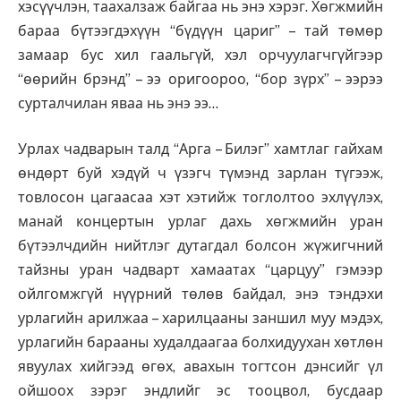
хэсүүчлэн, таахалзаж байгаа нь энэ хэрэг. Хөгжмийн
бараа бүтээгдэхүүн “бүдүүн цариг” – тай төмөр
замаар бус хил гаальгүй, хэл орчуулагчгүйгээр
“өөрийн брэнд” – ээ оригоороо, “бор зүрх” – ээрээ
сурталчилан яваа нь энэ ээ…
Урлах чадварын талд “Арга – Билэг” хамтлаг гайхам
өндөрт буй хэдүй ч үзэгч түмэнд зарлан түгээж,
товлосон цагаасаа хэт хэтийж тоглолтоо эхлүүлэх,
манай концертын урлаг дахь хөгжмийн уран
бүтээлчдийн нийтлэг дутагдал болсон жүжигчний
тайзны уран чадварт хамаатах “царцуу” гэмээр
ойлгомжгүй нүүрний төлөв байдал, энэ тэндэхи
урлагийн арилжаа – харилцааны заншил муу мэдэх,
урлагийн барааны худалдаагаа болхидуухан хөтлөн
явуулах хийгээд өгөх, авахын тогтсон дэнсийг үл
ойшоох зэрэг эндлийг эс тооцвол, бусдаар