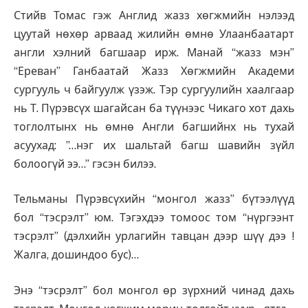
Стийв Томас гэж Англид жазз хөгжмийн нэлээд
цуутай нөхөр арваад жилийн өмнө Улаанбаатарт
англи хэлний багшаар ирж. Манай “жазз мэн”
“Ереван” Ганбаатай Жазз Хөгжмийн Академи
сургууль ч байгуулж үзэж. Тэр сургуулийн хаалгаар
нь Т. Пүрэвсүх шагайсан ба түүнээс Чикаго хот дахь
тоглолтынх нь өмнө Англи багшийнх нь тухай
асуухад: ”…нэг их шальтай багш шавийн зүйл
болоогүй ээ…” гэсэн билээ.
Тельманы Пүрэвсүхийн “монгол жазз” бүтээлүүд
бол “тэсрэлт” юм. Тэгэхдээ томоос том “нүргээнт
тэсрэлт” (дэлхийн урлагийн тавцан дээр шүү дээ !
Жалга, дошиндоо бус)…
Энэ “тэсрэлт” бол монгол өр зүрхний чинад дахь