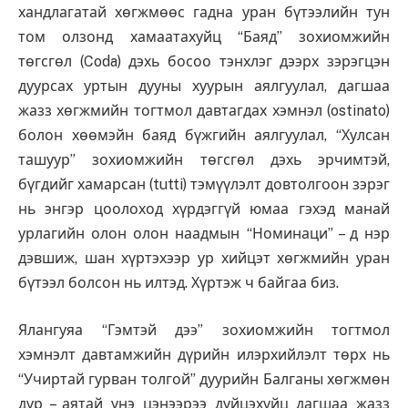
хандлагатай хөгжмөөс гадна уран бүтээлийн тун
том олзонд хамаатахуйц “Баяд” зохиомжийн
төгсгөл (Coda) дэхь босоо тэнхлэг дээрх зэрэгцэн
дуурсах уртын дууны хуурын аялгуулал, дагшаа
жазз хөгжмийн тогтмол давтагдах хэмнэл (ostinato)
болон хөөмэйн баяд бүжгийн аялгуулал, “Хулсан
ташуур” зохиомжийн төгсгөл дэхь эрчимтэй,
бүгдийг хамарсан (tutti) тэмүүлэлт довтолгоон зэрэг
нь энгэр цоолоход хүрдэггүй юмаа гэхэд манай
урлагийн олон олон наадмын “Номинаци” – д нэр
дэвшиж, шан хүртэхээр ур хийцэт хөгжмийн уран
бүтээл болсон нь илтэд. Хүртэж ч байгаа биз.
Ялангуяа “Гэмтэй дээ” зохиомжийн тогтмол
хэмнэлт давтамжийн дүрийн илэрхийлэлт төрх нь
“Учиртай гурван толгой” дуурийн Балганы хөгжмөн
дүр – аятай үнэ цэнээрээ дүйцэхүйц дагшаа жазз