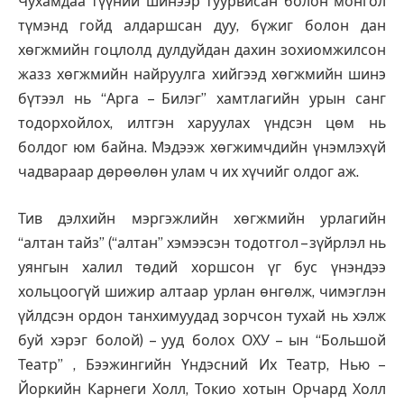
Чухамдаа түүний шинээр туурвисан болон монгол
түмэнд гойд алдаршсан дуу, бүжиг болон дан
хөгжмийн гоцлолд дулдуйдан дахин зохиомжилсон
жазз хөгжмийн найруулга хийгээд хөгжмийн шинэ
бүтээл нь “Арга – Билэг” хамтлагийн урын санг
тодорхойлох, илтгэн харуулах үндсэн цөм нь
болдог юм байна. Мэдээж хөгжимчдийн үнэмлэхүй
чадвараар дөрөөлөн улам ч их хүчийг олдог аж.
Тив дэлхийн мэргэжлийн хөгжмийн урлагийн
“алтан тайз” (“алтан” хэмээсэн тодотгол – зүйрлэл нь
уянгын халил төдий хоршсон үг бус үнэндээ
хольцоогүй шижир алтаар урлан өнгөлж, чимэглэн
үйлдсэн ордон танхимуудад зорчсон тухай нь хэлж
буй хэрэг болой) – ууд болох ОХУ – ын “Большой
Театр” , Бээжингийн Үндэсний Их Театр, Нью –
Йоркийн Карнеги Холл, Токио хотын Орчард Холл