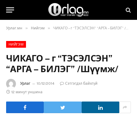
»
»
Урлаг.мн
Нийгэм
ЧИКАГО – г “ТЭСЭЛСЭН” “АРГА – БИЛЭГ” /Шүүмж/
НИЙГЭМ
ЧИКАГО – г “ТЭСЭЛСЭН”
“АРГА – БИЛЭГ” /Шүүмж/
Урлаг
10/12/2014
Сэтгэгдэл байхгүй
12 минут уншина