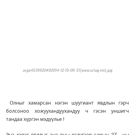
arga4519920492014-12-10-09-31[www.urlag.mn].jpg
Олныг хамарсан нэгэн шуугиант явдлын гэрч
болсоноо хожуухандуухандуу ч гэсэн уншигч
тандаа хүргэн мэдүүлье !
Энэ хэрэг явдлыг энэ оны есдүгээр сарын 27 – ны