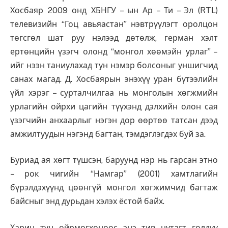
Хосбаяр 2009 онд ХБНГУ – ын Ар – Ти – Эл (RTL)
телевизийн “Гоц авьяастан” нэвтрүүлэгт оролцон
төгсгөл шат руу нэлээд дөтөлж, герман хэлт
ертөнцийн үзэгч олонд “монгол хөөмэйн урлаг” –
ийг нээн таниулахад тун нэмэр болсоныг уншигчид
санах магад. Д. Хосбаярын энэхүү уран бүтээлийн
үйл хэрэг – сурталчилгаа нь монголын хөгжмийн
урлагийн ойрхи цагийн түүхэнд дэлхийн олон сая
үзэгчийн анхаарлыг нэгэн дор өөртөө татсан дээд
амжилтуудын нэгэнд багтан, тэмдэглэгдэх буй за.
Буриад ая хөгт түшсэн, баруунд нэр нь гарсан этно
– рок чигийн “Намгар” (2001) хамтлагийн
бүрэлдэхүүнд цөөнгүй монгол хөгжимчид багтаж
байсныг энд дурьдан хэлэх ёстой байх.
Харин тун ойрмогхоноос энэ тив нутагт голдуу