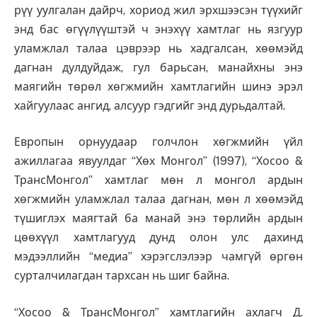
рүү уулгалан дайрч, хориод жил эрхшээсэн түүхийг
энд бас өгүүлүүштэй ч энэхүү хамтлаг нь язгуур
уламжлал талаа цэврээр нь хадгалсан, хөөмэйд
дагнан дулдуйдаж, гул барьсан, манайхны энэ
маягийн төрөл хөгжмийн хамтлагийн шинэ эрэл
хайгуулаас ангид, алсуур гэдгийг энд дурьдалтай.
Европын орнуудаар голчлон хөгжмийн үйл
ажиллагаа явуулдаг “Хөх Монгол” (1997), “Хосоо &
ТрансМонгол” хамтлаг мөн л монгол ардын
хөгжмийн уламжлал талаа дагнан, мөн л хөөмэйд
түшиглэх маягтай ба манай энэ төрлийн ардын
цөөхүүл хамтлагууд дунд олон улс дахинд
мэдээллийн “медиа” хэрэгслэлээр чамгүй өргөн
сурталчилагдан тархсан нь шиг байна.
“Хосоо & ТрансМонгол” хамтлагийн ахлагч Д.