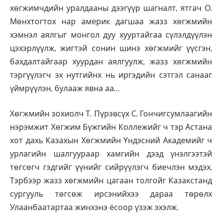
хөгжимчдийн уралдааны дээгүүр шагналт, ятгач О.
Мөнхтогтох нар америк дагшаа жазз хөгжмийн
хэмнэл аялгыг монгол дуу хууртайгаа сүлэлдүүлэн
цэхэрлүүлж, жигтэй сонин шинэ хөгжмийг үүсгэн,
бахдалтайгаар хуурдан аялгуулж, жазз хөгжмийн
тэргүүлэгч эх нутгийнх нь иргэдийн сэтгэл санааг
үймрүүлэн, булааж явна аа…
Хөгжмийн зохиолч Т. Пүрэвсүх С. Гончигсумлаагийн
нэрэмжит Хөгжим Бүжгийн Коллежийг ч тэр Астана
хот дахь Казахын Хөгжмийн Үндэсний Академийг ч
урлагийн шалгуураар хамгийн дээд үнэлгээтэй
төгсөгч гэдгийг үүнийг сийрүүлэгч биечлэн мэдэх.
Тэрбээр жазз хөгжмийн цагаан толгойг Казакстанд
сургууль төгсөж ирсэнийхээ дараа төрөлх
Улаанбаатартаа жинхэнэ ёсоор үзэж эхэлж.