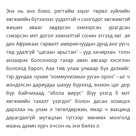
Энэ нь анх блюз, регтайм зэрэг төрөл зүйлийн
хөгжмийн бүтээлээс үүдэлтэй ч сонгодог хөгжимтэй
жиших аваас эвдэрсэн хэмхэрсэн, урагдсан
сэмэрсэн мэт догол хэмнэлтэй сонин этгээд хөг, ая
дан Африкаас гарвалт америкчуудын дунд анх үүсч,
төд удалгүй “цагаан арьстан” – ууд хачирхан, тоон
анзаарах болсоноор газар аван авсаар хэсэгхэн
болоход Европ, Ази тив, улам улмаар бүх дэлхийг,
тэр дундаа чухам “коммунизмын ууган орон” – ыг ч
мэндэлсэн дариудаа шахуу бүрхээд, энэхэн цаг дор
бүр байчихаад, “эбола вирус” (Бүү үзэгд !) мэт
хөгжмийн тахалт үзэгдэл” болон дасан зохицох
дархлаа нь улам л төгөлдөржин, ямар ч вакцинд
дарагдахгүй мутацлан түгсээр мөнөөх монголд
маань дахин хүрч очсон нь энэ билээ л.