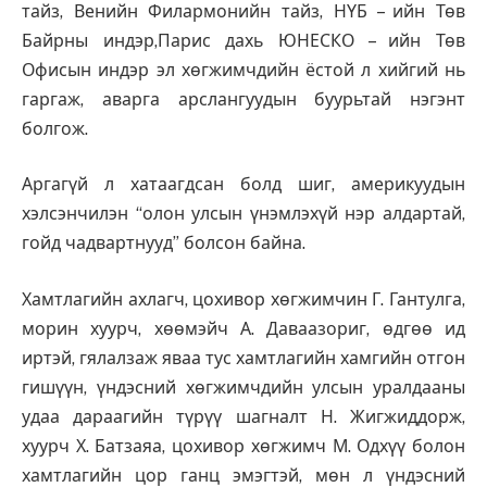
тайз, Венийн Филармонийн тайз, НҮБ – ийн Төв
Байрны индэр,Парис дахь ЮНЕСКО – ийн Төв
Офисын индэр эл хөгжимчдийн ёстой л хийгий нь
гаргаж, аварга арслангуудын буурьтай нэгэнт
болгож.
Аргагүй л хатаагдсан болд шиг, америкуудын
хэлсэнчилэн “олон улсын үнэмлэхүй нэр алдартай,
гойд чадвартнууд” болсон байна.
Хамтлагийн ахлагч, цохивор хөгжимчин Г. Гантулга,
морин хуурч, хөөмэйч А. Даваазориг, өдгөө ид
иртэй, гялалзаж яваа тус хамтлагийн хамгийн отгон
гишүүн, үндэсний хөгжимчдийн улсын уралдааны
удаа дараагийн түрүү шагналт Н. Жигжиддорж,
хуурч Х. Батзаяа, цохивор хөгжимч М. Одхүү болон
хамтлагийн цор ганц эмэгтэй, мөн л үндэсний