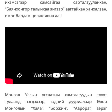
ихэмсэгээр самсайгаа сарталзууланхан,
“Баянхонгор талынхаа энгээр” аагтайхан ханхалзан,
омог бардам цогиж явна аа !
Монгол Улсын угсаатны хамтлагуудын түүхт
тулаанд нэгдэхээр, тэдний дууриалаар Өвөр
Монголын “Хаяа”, “Боржин”, “Аврора”, зэрэг