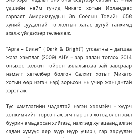
үдшийн найм гучид Чикаго хотын Ирландаас
гарвалт Америкчуудын Өв Соёлын Төвийн 658
хүний суудалтай тоглолтын хагас дугуй танхимд
эхэлж үйлдэхээр төлөвлөж.
“Арга – Билэг” (“Dark & Bright”) угсаатны – дагшаа
жазз хамтлаг (2009) АНУ – аар аялан тоглох 2014
оныхоо ээлжит тойрон аялалынхаа зай завсраар
нэмэлт хөтөлбөр болгон Салхит хотыг (Чикаго
хотын өөр нэгэн нэр) зорьсон нь учир жанцантай
хэрэг аж.
Тус хамтлагийн чадалтай нэгэн хөөмэйч – хуурч
хөгжимчийн төрсөн ах, эгч нар энэ хотод олон жил
буурин амьдарсан хийгээд, нэжгээд хугацаанд элгэн
садан хүмүүс өөр зуур нүүр учирч, гар зөрүүлэн