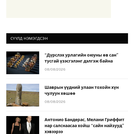
СҮҮЛД НЭМЭГДСЭН
“Дүрслэх урлагийн оюуны өв сан”
тусгай үзэсгэлэнг дэлгэж байна
08/08/2026
Шаврын үүдний улаан тохойн хүн
чулуун хөшөө
08/08/2026
Антонио Бандерас, Мелани Гриффит
нар салснаасаа хойш “сайн найзууд”
хэвээрээ