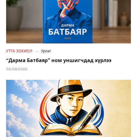
УТГА ЗОХИОЛ
Урлаг
“Дарма Батбаяр” ном уншигчдад хүрлээ
06/08/2026