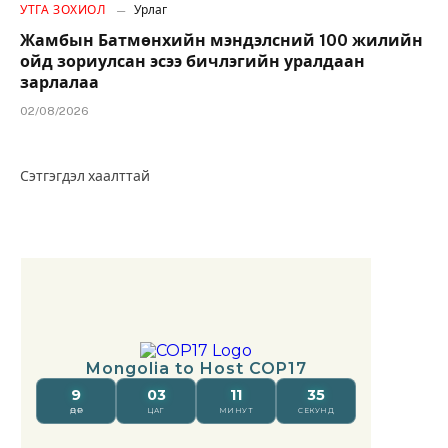
УТГА ЗОХИОЛ
Урлаг
Жамбын Батмөнхийн мэндэлсний 100 жилийн
ойд зориулсан эсээ бичлэгийн уралдаан
зарлалаа
02/08/2026
Сэтгэгдэл хаалттай