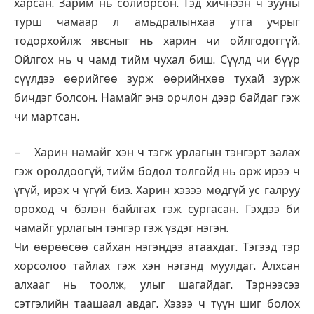
харсан. Зарим нь солиорсон. Тэд хичнээн ч зууны
турш чамаар л амьдралынхаа утга учрыг
тодорхойлж явсныг нь харин чи ойлгодоггүй.
Ойлгох нь ч чамд тийм чухал биш. Сүүлд чи бүүр
сүүлдээ өөрийгөө зурж өөрийнхөө тухай зурж
бичдэг болсон. Намайг энэ орчлон дээр байдаг гэж
чи мартсан.
– Харин намайг хэн ч тэгж урлагын тэнгэрт залах
гэж оролдоогүй, тийм бодол толгойд нь орж ирээ ч
үгүй, ирэх ч үгүй биз. Харин хэзээ мөдгүй ус галруу
ороход ч бэлэн байлгах гэж сургасан. Гэхдээ би
чамайг урлагын тэнгэр гэж үздэг нэгэн.
Чи өөрөөсөө сайхан нэгэндээ атаахдаг. Тэгээд тэр
хорсолоо тайлах гэж хэн нэгэнд муулдаг. Алхсан
алхааг нь тоолж, улыг шагайдаг. Тэрнээсээ
сэтгэлийн таашаал авдаг. Хэзээ ч түүн шиг болох