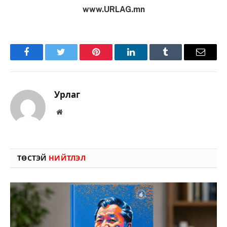
www.URLAG.mn
Facebook
Twitter
Pinterest
LinkedIn
Tumblr
Имэйл
Урлаг
Вэбсайт
ТӨСТЭЙ
НИЙТЛЭЛ