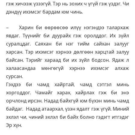
гэж хичээж үзээгүй. Тэр нь зохих ч үгүй гэж үздэг. Чи
дэндүү ихэмсэг бардам юм чинь.
– Харин би өөрөөсөө илүү нэгэндээ талархаж
явдаг. Түүнийг би дуурайх гэж оролддог. Их зүйл
суралцдаг. Саяхан би нэг тийм сайхан залууг
харсан. Тэр ихэмсэг хэрнээ дөлгөөн харцтай залуу
байсан. Тэрийг хараад би их зүйл бодсон. Ядаж л
халаасандаа мөнгөгүй хэрнээ ихэмсэг алхаж
сурсан.
Гэхдээ би чамд хайртай, чамд сэтгэл минь
хоргоддог. Чамайг харах, хайрлах гэж би энэ
орчлонд ирсэн. Надад байхгүй юм бүхэн минь чамд
байдаг. Надад атаархал, үзэн ядалт гэж үгүй. Миний
эхлэл чи, чиний эхлэл би байх болно гэдэгт итгэдэг
Эр хүн.