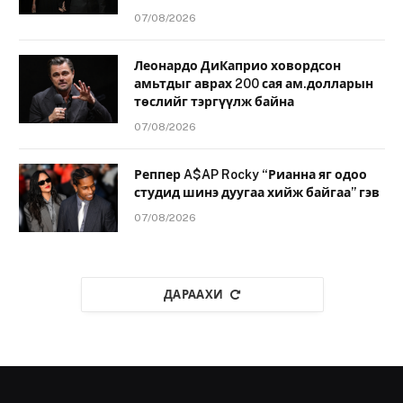
07/08/2026
Леонардо ДиКаприо ховордсон
амьтдыг аврах 200 сая ам.долларын
төслийг тэргүүлж байна
07/08/2026
Реппер A$AP Rocky “Рианна яг одоо
студид шинэ дуугаа хийж байгаа” гэв
07/08/2026
ДАРААХИ