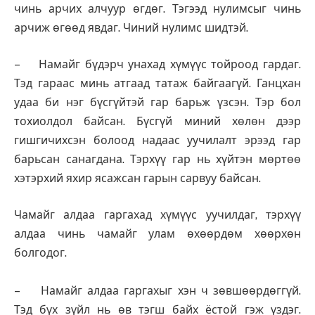
чинь арчих алчуур өгдөг. Тэгээд нулимсыг чинь
арчиж өгөөд явдаг. Чиний нулимс шидтэй.
– Намайг бүдэрч унахад хүмүүс тойроод гардаг.
Тэд гараас минь атгаад татаж байгаагүй. Ганцхан
удаа би нэг бүсгүйтэй гар барьж үзсэн. Тэр бол
тохиолдол байсан. Бүсгүй миний хөлөн дээр
гишгичихсэн болоод надаас уучилалт эрээд гар
барьсан санагдана. Тэрхүү гар нь хүйтэн мөртөө
хэтэрхий яхир ясажсан гарын сарвуу байсан.
Чамайг алдаа гаргахад хүмүүс уучилдаг, тэрхүү
алдаа чинь чамайг улам өхөөрдөм хөөрхөн
болгодог.
– Намайг алдаа гаргахыг хэн ч зөвшөөрдөггүй.
Тэд бүх зүйл нь өв тэгш байх ёстой гэж үздэг.