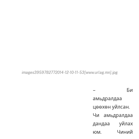
images3959782772014-12-10-11-53[www.urlag.mn].jpg
– Би
амьдралдаа
цөөхөн уйлсан.
Чи амьдралдаа
дандаа уйлах
юм. Чиний