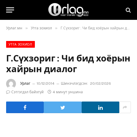
»
»
Урлаг.мн
Утга зохиол
Г.Сүхзориг : Чи бид хоёрын хайрын диалог
УТГА ЗОХИОЛ
Г.Сүхзориг : Чи бид хоёрын
хайрын диалог
Урлаг
10/12/2014
Шинэчлэгдсэн:
20/02/2026
Сэтгэгдэл байхгүй
4 минут уншина