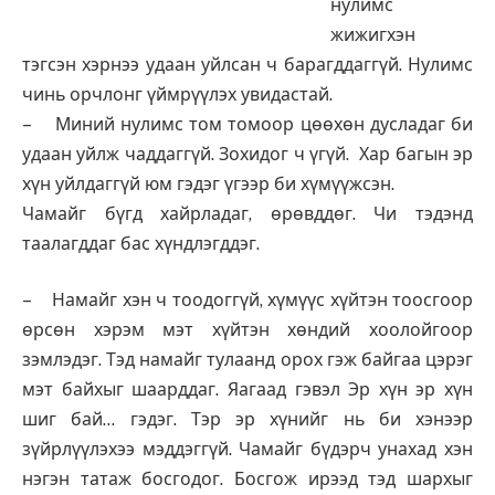
нулимс
жижигхэн
тэгсэн хэрнээ удаан уйлсан ч барагддаггүй. Нулимс
чинь орчлонг үймрүүлэх увидастай.
– Миний нулимс том томоор цөөхөн дусладаг би
удаан уйлж чаддаггүй. Зохидог ч үгүй. Хар багын эр
хүн уйлдаггүй юм гэдэг үгээр би хүмүүжсэн.
Чамайг бүгд хайрладаг, өрөвддөг. Чи тэдэнд
таалагддаг бас хүндлэгддэг.
– Намайг хэн ч тоодоггүй, хүмүүс хүйтэн тоосгоор
өрсөн хэрэм мэт хүйтэн хөндий хоолойгоор
зэмлэдэг. Тэд намайг тулаанд орох гэж байгаа цэрэг
мэт байхыг шаарддаг. Яагаад гэвэл Эр хүн эр хүн
шиг бай… гэдэг. Тэр эр хүнийг нь би хэнээр
зүйрлүүлэхээ мэддэггүй. Чамайг бүдэрч унахад хэн
нэгэн татаж босгодог. Босгож ирээд тэд шархыг