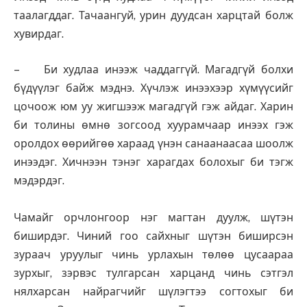
таалагддаг. Тачаангуй, урин дуудсан харцтай болж
хувирдаг.
– Би худлаа инээж чаддаггүй. Магадгүй болхи
бүдүүлэг байж мэднэ. Хүчлэж инээхээр хүмүүсийг
цочоож юм уу жигшээж магадгүй гэж айдаг. Харин
би толины өмнө зогсоод хуурамчаар инээх гэж
оролдох өөрийгөө хараад үнэн санаанаасаа шоолж
инээдэг. Хичнээн тэнэг харагдах болохыг би тэгж
мэдэрдэг.
Чамайг орчлонгоор нэг магтан дуулж, шүтэн
биширдэг. Чиний гоо сайхныг шүтэн биширсэн
зураач уруулыг чинь урлахын төлөө цусаараа
зурхыг, зэрвэс тулгарсан харцанд чинь сэтгэл
нялхарсан найрагчийг шүлэгтээ согтохыг би