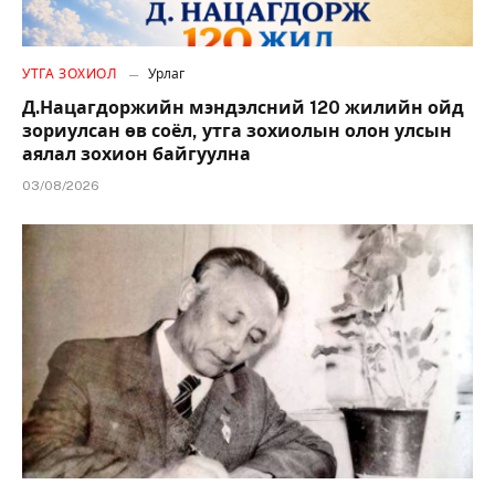
УТГА ЗОХИОЛ
Урлаг
Д.Нацагдоржийн мэндэлсний 120 жилийн ойд
зориулсан өв соёл, утга зохиолын олон улсын
аялал зохион байгуулна
03/08/2026