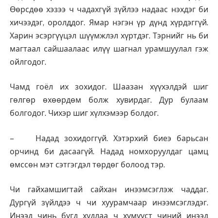
Өөрсдөө хэзээ ч чадахгүй зүйлээ надаас нэхдэг би
хичээдэг, оролддог. Ямар нэгэн үр дүнд хүрдэггүй.
Харин эсэргүүцэл шүүмжлэл хүртдэг. Тэрнийг нь би
магтаал сайшаалаас илүү шагнал урамшуулал гэж
ойлгодог.
Чамд гоёл их зохидог. Шаазан хүүхэлдэй шиг
гөлгөр өхөөрдөм болж хувирдаг. Дур булаам
болгодог. Чихэр шиг хүлхэмээр болдог.
– Надад зохидоггүй. Хэтэрхий биеэ барьсан
орчинд би дасаагүй. Надад номхоруулдаг цамц
өмссөн мэт сэтгэгдэл төрдөг болоод тэр.
Чи гайхамшигтай сайхан инээмсэглэж чаддаг.
Дургүй зүйлдээ ч чи хуурамчаар инээмсэглэдэг.
Инээд чинь бүгд худлаа ч хүмүүст чиний инээд