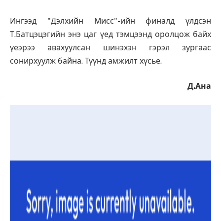
Ингээд "Дэлхийн Мисс"-ийн финалд үлдсэн
Т.Батцэцэгийн энэ цаг үед тэмцээнд оролцож байх
үеэрээ авахуулсан шинэхэн гэрэл зургаас
сонирхуулж байна. Түүнд амжилт хүсье.
Д.Ана