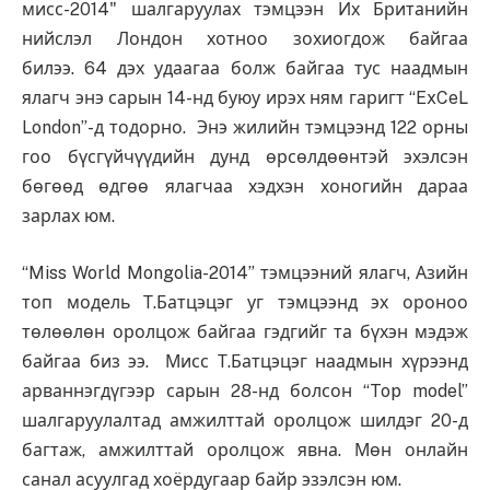
мисс-2014" шалгаруулах тэмцээн Их Британийн
нийслэл Лондон хотноо зохиогдож байгаа
билээ. 64 дэх удаагаа болж байгаа тус наадмын
ялагч энэ сарын 14-нд буюу ирэх ням гаригт “ExCeL
London”-д тодорно. Энэ жилийн тэмцээнд 122 орны
гоо бүсгүйчүүдийн дунд өрсөлдөөнтэй эхэлсэн
бөгөөд өдгөө ялагчаа хэдхэн хоногийн дараа
зарлах юм.
“Miss World Mongolia-2014” тэмцээний ялагч, Азийн
топ модель Т.Батцэцэг уг тэмцээнд эх ороноо
төлөөлөн оролцож байгаа гэдгийг та бүхэн мэдэж
байгаа биз ээ. Мисс Т.Батцэцэг наадмын хүрээнд
арваннэгдүгээр сарын 28-нд болсон “Top model”
шалгаруулалтад амжилттай оролцож шилдэг 20-д
багтаж, амжилттай оролцож явна. Мөн онлайн
санал асуулгад хоёрдугаар байр эзэлсэн юм.