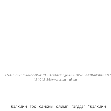
17e435d2ccfceda55ff9dcf0594cbb49original9670579232014121011529
12-10-12-36[www.urlag.mn].jpg
Дэлхийн гоо сайхны олимп гэгддэг "Дэлхийн