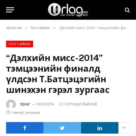
»
»
Урлаг.мн
Гоо сайхан
“Дэлхийн мисс-2014” тэмцээнийн финалд үлдсэн Т.Батцэцэгийн шинэхэн гэрэл зургаас
ГОО САЙХАН
“Дэлхийн мисс-2014”
тэмцээнийн финалд
үлдсэн Т.Батцэцэгийн
шинэхэн гэрэл зургаас
Урлаг
10/12/2014
Сэтгэгдэл байхгүй
1 минут уншина