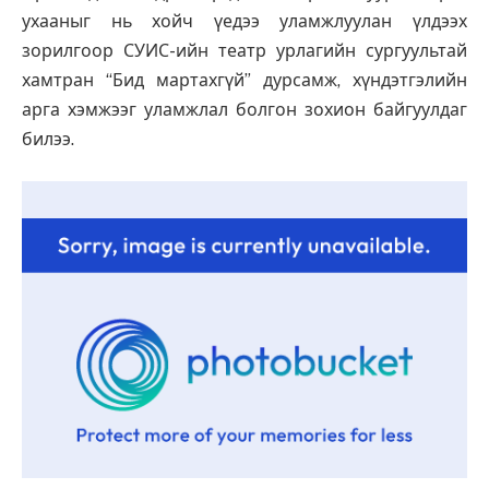
ухааныг нь хойч үедээ уламжлуулан үлдээх
зорилгоор СУИС-ийн театр урлагийн сургуультай
хамтран “Бид мартахгүй” дурсамж, хүндэтгэлийн
арга хэмжээг уламжлал болгон зохион байгуулдаг
билээ.