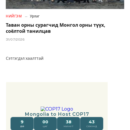
НИЙГЭМ
Урлаг
Таван орны сурагчид Монгол орны түүх,
соёлтой танилцав
31/07/2026
Сэтгэгдэл хаалттай