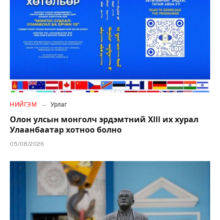
НИЙГЭМ
Урлаг
Олон улсын монголч эрдэмтний XIII их хурал
Улаанбаатар хотноо болно
05/08/2026