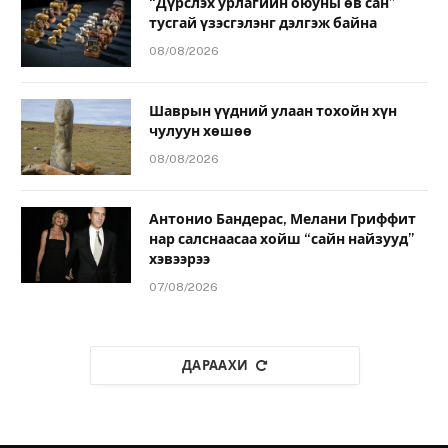
“Дүрслэх урлагийн оюуны өв сан”
тусгай үзэсгэлэнг дэлгэж байна
08/08/2026
Шаврын үүдний улаан тохойн хүн
чулуун хөшөө
08/08/2026
Антонио Бандерас, Мелани Гриффит
нар салснаасаа хойш “сайн найзууд”
хэвээрээ
07/08/2026
ДАРААХИ