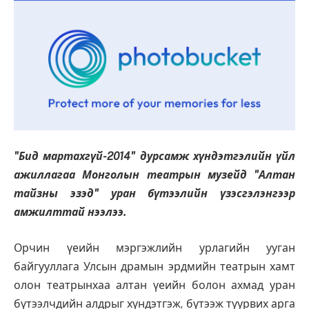
"Бид мартахгүй-2014" дурсамж хүндэтгэлийн үйл
ажиллагаа Монголын театрын музейд "Алтан
тайзны эзэд" уран бүтээлийн үзэсгэлэнгээр
амжилттай нээлээ.
Орчин үеийн мэргэжлийн урлагийн ууган
байгууллага Улсын драмын эрдмийн театрын хамт
олон театрынхаа алтан үеийн болон ахмад уран
бүтээлчдийн алдрыг хүндэтгэж, бүтээж туурвих арга