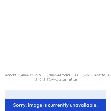
10659098_404430979711150_816194475824654453_o6298263292014-
12-10-13-50[www.urlag.mn].jpg