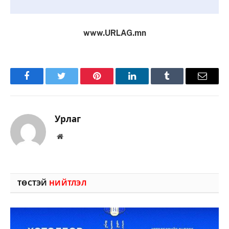
www.URLAG.mn
Facebook
Twitter
Pinterest
LinkedIn
Tumblr
Имэйл
Урлаг
Вэбсайт
ТӨСТЭЙ
НИЙТЛЭЛ