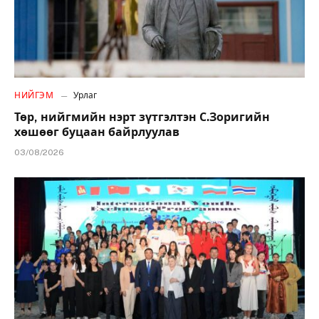
НИЙГЭМ
Урлаг
Төр, нийгмийн нэрт зүтгэлтэн С.Зоригийн
хөшөөг буцаан байрлуулав
03/08/2026