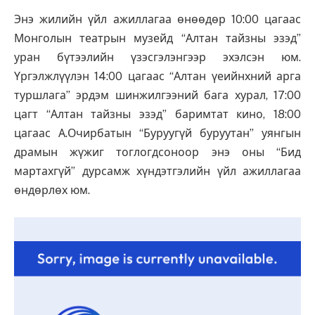
Энэ жилийн үйл ажиллагаа өнөөдөр 10:00 цагаас
Монголын театрын музейд “Алтан тайзны эзэд”
уран бүтээлийн үзэсгэлэнгээр эхэлсэн юм.
Үргэлжлүүлэн 14:00 цагаас “Алтан үеийнхний арга
туршлага” эрдэм шинжилгээний бага хурал, 17:00
цагт “Алтан тайзны эзэд” баримтат кино, 18:00
цагаас А.Очирбатын “Буруугүй буруутан” уянгын
драмын жүжиг тоглогдсоноор энэ оны “Бид
мартахгүй” дурсамж хүндэтгэлийн үйл ажиллагаа
өндөрлөх юм.