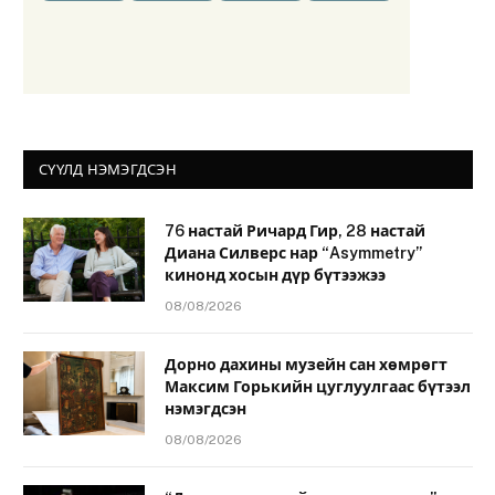
СҮҮЛД НЭМЭГДСЭН
76 настай Ричард Гир, 28 настай
Диана Силверс нар “Asymmetry”
кинонд хосын дүр бүтээжээ
08/08/2026
Дорно дахины музейн сан хөмрөгт
Максим Горькийн цуглуулгаас бүтээл
нэмэгдсэн
08/08/2026