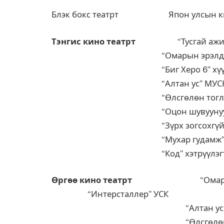
Блэк бокс театрт Япон улсын кин
Тэнгис кино театрт
“Тусгай ажилла
“Омарын эрэлд” М
“Биг Херо 6” хүүхэлдэ
“Алтан ус” МУС
“Өлсгөлөн тоглоом
“Оцон шувуунууд” хүүх
“Зүрх зогсохгүй” М
“Мухар гудамж” М
“Код” хэтрүүлэгт 
Өргөө кино театрт
“Омарын э
“Интерсталлер” 
“Алтан ус” М
“Өлсгөлөн тоглоо