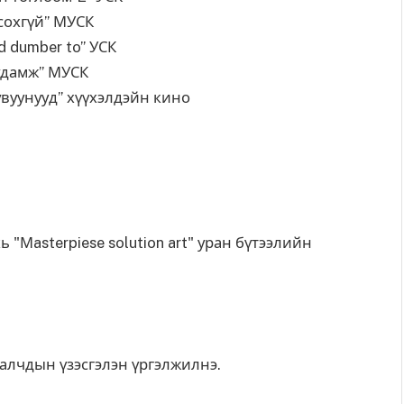
” МУСК
to” УСК
 МУСК
хүүхэлдэйн кино
 "Мasterpiese solution art" уран бүтээлийн
лчдын үзэсгэлэн үргэлжилнэ.