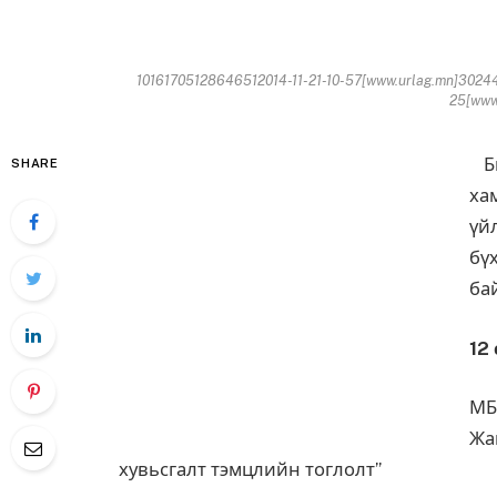
10161705128646512014-11-21-10-57[www.urlag.mn]30244
25[www.
Би
SHARE
ха
үй
бү
ба
12
М
Жа
хувьсгалт тэмцлийн тоглолт”