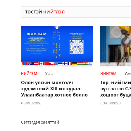
ТӨСТЭЙ
НИЙТЛЭЛ
НИЙГЭМ
Урлаг
НИЙГЭМ
Урл
Олон улсын монголч
Төр, нийгми
эрдэмтний XIII их хурал
зүтгэлтэн С
Улаанбаатар хотноо болно
хөшөөг буц
05/08/2026
03/08/2026
Сэтгэгдэл хаалттай