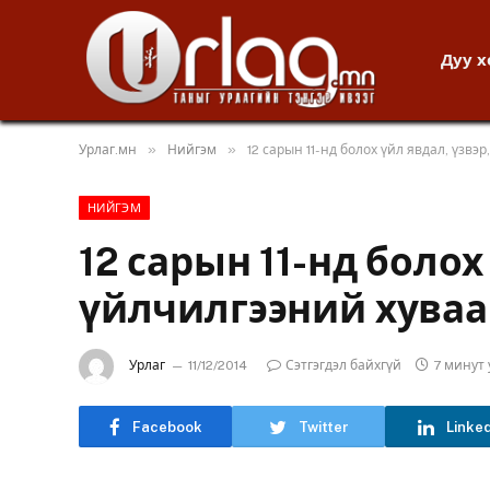
Дуу 
»
»
Урлаг.мн
Нийгэм
12 сарын 11-нд болох үйл явдал, үзвэ
НИЙГЭМ
12 сарын 11-нд болох
үйлчилгээний хуваа
Урлаг
11/12/2014
Сэтгэгдэл байхгүй
7 минут
Facebook
Twitter
Linke