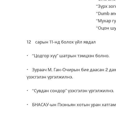
“Зүрх зогсохгүй
“Dumb and dumber 
“Мухар гудамж”
“Оцон шувуунууд” 
12 сарын 11-нд болох үйл явдал
• “Цодгор хүү” шатрын тэмцээн болно.
• Зураач М. Ган-Очирын бие даасан 2 дахь
үзэсгэлэн үргэлжилнэ.
• “Сувдан сондор” үзэсгэлэн үргэлжилнэ.
• БНАСАУ-ын Пхэньян хотын уран хатгама