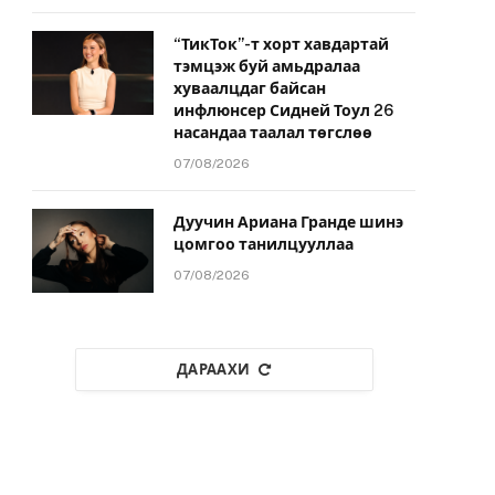
“ТикТок”-т хорт хавдартай
тэмцэж буй амьдралаа
хуваалцдаг байсан
инфлюнсер Сидней Тоул 26
насандаа таалал төгслөө
07/08/2026
Дуучин Ариана Гранде шинэ
цомгоо танилцууллаа
07/08/2026
ДАРААХИ