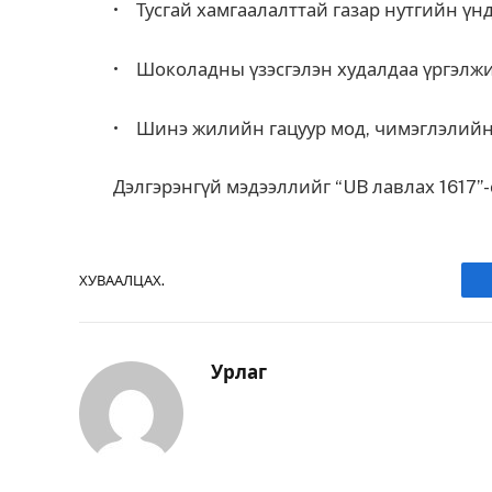
• Тусгай хамгаалалттай газар нутгийн үн
• Шоколадны үзэсгэлэн худалдаа үргэлжи
• Шинэ жилийн гацуур мод, чимэглэлийн 
Дэлгэрэнгүй мэдээллийг “UB лавлах 1617”-с
ХУВААЛЦАХ.
Урлаг