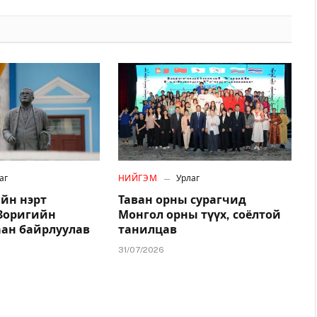
аг
НИЙГЭМ
Урлаг
йн нэрт
Таван орны сурагчид
.Зоригийн
Монгол орны түүх, соёлтой
аан байрлуулав
танилцав
31/07/2026