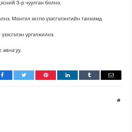
дэсний 3-р чуулган болно.
лнэ. Монгол экспо үзэсгэлэнгийн танхимд
үзэсгэлэн үргэлжилнэ.
 авна уу.
Facebook
Twitter
Pinterest
LinkedIn
Tumblr
Имэйл
Вэбса