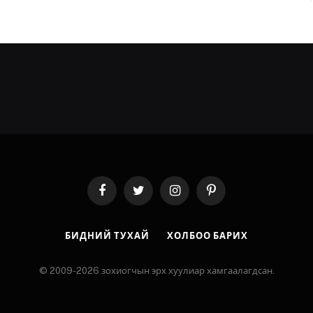
Facebook
Twitter
Instagram
Pinterest
БИДНИЙ ТУХАЙ
ХОЛБОО БАРИХ
© 2009-2026 зохиогчын эрх хуулиар хамгаалагдсан.