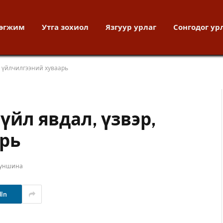
хөгжим
Утга зохиол
Язгуур урлаг
Сонгодог ур
р, үйлчилгээний хуваарь
 үйл явдал, үзвэр,
рь
 уншина
dIn