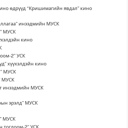
о өдрүүд “Кришимагийн явдал” кино
гаа” инээдмийн МУСК
УСК
йн кино
К
-2” УСК
элдэйн кино
УСК
УСК
инээдмийн МУСК
рэлд” МУСК
УСК
УСК
м-2” УСК