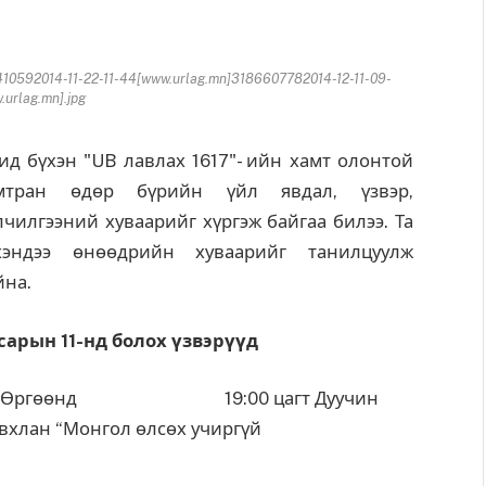
10592014-11-22-11-44[www.urlag.mn]3186607782014-12-11-09-
urlag.mn].jpg
д бүхэн "UB лавлах 1617"- ийн хамт олонтой
мтран өдөр бүрийн үйл явдал, үзвэр,
лчилгээний хуваарийг хүргэж байгаа билээ. Та
хэндээ өнөөдрийн хуваарийг танилцуулж
йна.
 сарын 11-нд болох үзвэрүүд
БӨргөөнд 19:00 цагт Дуучин
вхлан “Монгол өлсөх учиргүй