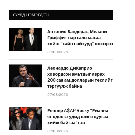
СҮҮЛД НЭМЭГДСЭН
Антонио Бандерас, Мелани
Гриффит нар салснаасаа
хойш “сайн найзууд” хэвээрээ
07/08/2026
Леонардо ДиКаприо
ховордсон амьтдыг аврах
200 сая ам.долларын төслийг
тэргүүлж байна
07/08/2026
Реппер A$AP Rocky “Рианна
яг одоо студид шинэ дуугаа
хийж байгаа” гэв
07/08/2026