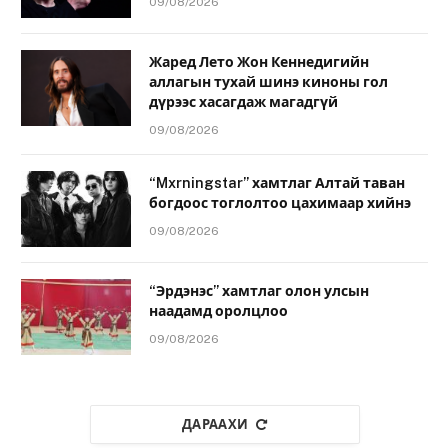
09/08/2026
Жаред Лето Жон Кеннедигийн
аллагын тухай шинэ киноны гол
дүрээс хасагдаж магадгүй
09/08/2026
“Mxrningstar” хамтлаг Алтай таван
богдоос тоглолтоо цахимаар хийнэ
09/08/2026
“Эрдэнэс” хамтлаг олон улсын
наадамд оролцлоо
09/08/2026
ДАРААХИ