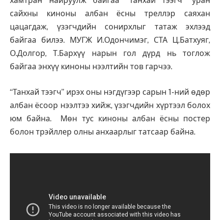
хамтран найруулж байгаа “Танхай тээгч” уран
сайхны киноны албан ёсны треллэр саяхан
цацагдаж, үзэгчдийн сонирхлыг татаж эхлээд
байгаа билээ. МУГЖ И.Одончимэг, СТА Ц.Батхуяг,
О.Долгор, Т.Бархүү нарын гол дүрд нь тоглож
байгаа энхүү киноны нээлтийн тов гарчээ.
“Танхай тээгч” ирэх оны нэгдүгээр сарын 1-ний өдөр
албан ёсоор нээлтээ хийж, үзэгчдийн хүртээл болох
юм байна. Мөн тус киноны албан ёсны постер
болон трэйллер олны анхаарлыг татсаар байна.