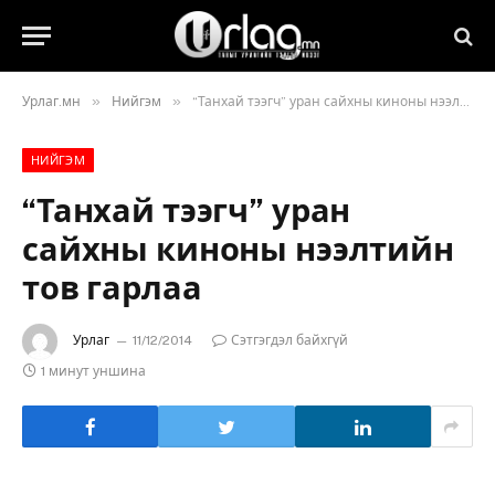
»
»
Урлаг.мн
Нийгэм
“Танхай тээгч” уран сайхны киноны нээлтийн тов гарлаа
НИЙГЭМ
“Танхай тээгч” уран
сайхны киноны нээлтийн
тов гарлаа
Урлаг
11/12/2014
Сэтгэгдэл байхгүй
1 минут уншина