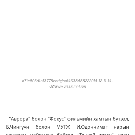
a71e806d1b13778eoriginal4638488222014-12-11-14-
02[www.urlag.mn].jpg
“Аврора” болон “Фокус” фильмийн хамтын бүтээл,
Б.Чингүүн болон МУГЖ И.Одончимэг нарын