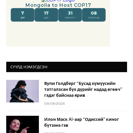
СҮҮЛД НЭМЭГДСЭН
Вупи Голдберг “Бусад хүмүүсийн
татгалзсан бүх дүрийг надад өгөөч”
гэдэг байснаа ярив
09/08/2026
Илон Маск AI-аар “Одиссей” киног
бүтээнэ гэв