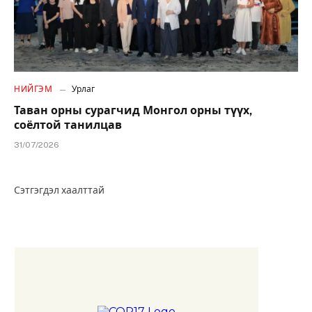
НИЙГЭМ
Урлаг
Таван орны сурагчид Монгол орны түүх,
соёлтой танилцав
31/07/2026
Сэтгэгдэл хаалттай