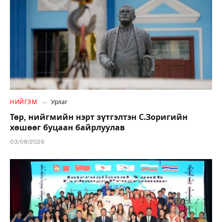
НИЙГЭМ
Урлаг
Төр, нийгмийн нэрт зүтгэлтэн С.Зоригийн
хөшөөг буцаан байрлуулав
03/08/2026