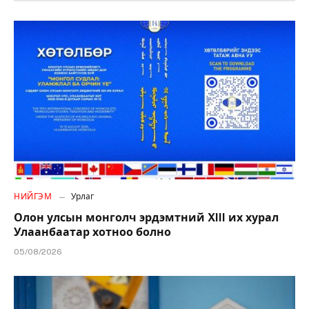
НИЙГЭМ
Урлаг
Олон улсын монголч эрдэмтний XIII их хурал
Улаанбаатар хотноо болно
05/08/2026