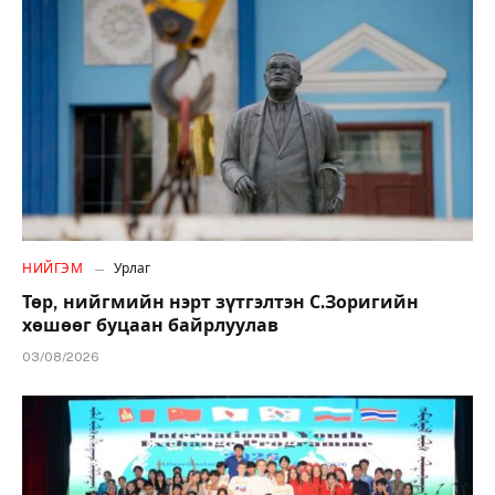
НИЙГЭМ
Урлаг
Төр, нийгмийн нэрт зүтгэлтэн С.Зоригийн
хөшөөг буцаан байрлуулав
03/08/2026