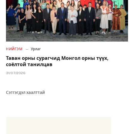
НИЙГЭМ
Урлаг
Таван орны сурагчид Монгол орны түүх,
соёлтой танилцав
31/07/2026
Сэтгэгдэл хаалттай