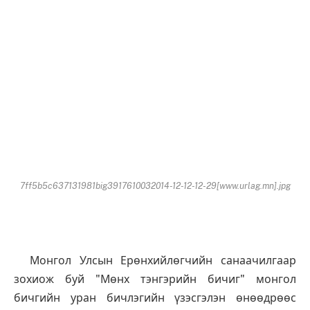
7ff5b5c637131981big3917610032014-12-12-12-29[www.urlag.mn].jpg
Монгол Улсын Ерөнхийлөгчийн санаачилгаар
зохиож буй "Мөнх тэнгэрийн бичиг" монгол
бичгийн уран бичлэгийн үзэсгэлэн өнөөдрөөс