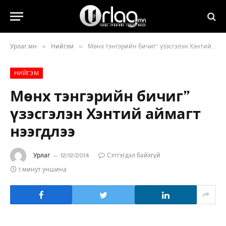
»
»
Урлаг.мн
Нийгэм
Мөнх тэнгэрийн бичиг” үзэсгэлэн Хэнтий аймагт нээгдлээ
НИЙГЭМ
Мөнх тэнгэрийн бичиг”
үзэсгэлэн Хэнтий аймагт
нээгдлээ
Урлаг
12/12/2014
Сэтгэгдэл байхгүй
1 минут уншина