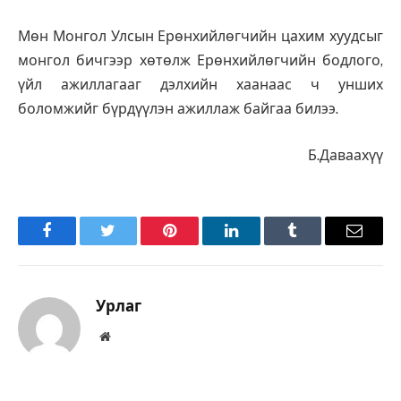
Мөн Монгол Улсын Ерөнхийлөгчийн цахим хуудсыг
монгол бичгээр хөтөлж Ерөнхийлөгчийн бодлого,
үйл ажиллагааг дэлхийн хаанаас ч унших
боломжийг бүрдүүлэн ажиллаж байгаа билээ.
Б.Даваахүү
Facebook
Twitter
Pinterest
LinkedIn
Tumblr
Имэйл
Урлаг
Вэбсайт