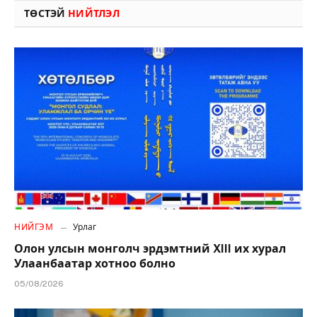
ТӨСТЭЙ
НИЙТЛЭЛ
НИЙГЭМ
Урлаг
Олон улсын монголч эрдэмтний XIII их хурал
Улаанбаатар хотноо болно
05/08/2026