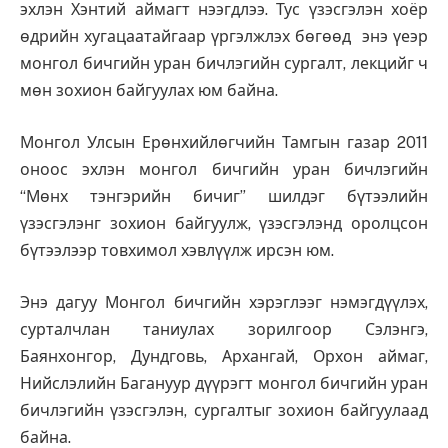
эхлэн Хэнтий аймагт нээгдлээ. Тус үзэсгэлэн хоёр
өдрийн хугацаатайгаар үргэлжлэх бөгөөд энэ үеэр
монгол бичгийн уран бичлэгийн сургалт, лекцийг ч
мөн зохион байгуулах юм байна.
Монгол Улсын Ерөнхийлөгчийн Тамгын газар 2011
оноос эхлэн монгол бичгийн уран бичлэгийн
“Мөнх тэнгэрийн бичиг” шилдэг бүтээлийн
үзэсгэлэнг зохион байгуулж, үзэсгэлэнд оролцсон
бүтээлээр товхимол хэвлүүлж ирсэн юм.
Энэ дагуу Монгол бичгийн хэрэглээг нэмэгдүүлэх,
сурталчлан таниулах зорилгоор Сэлэнгэ,
Баянхонгор, Дундговь, Архангай, Орхон аймаг,
Нийслэлийн Багануур дүүрэгт монгол бичгийн уран
бичлэгийн үзэсгэлэн, сургалтыг зохион байгуулаад
байна.