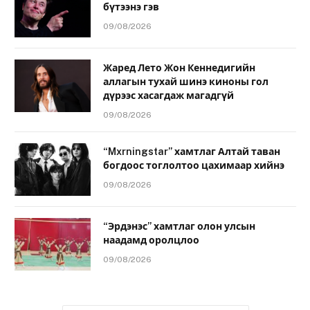
бүтээнэ гэв
09/08/2026
Жаред Лето Жон Кеннедигийн
аллагын тухай шинэ киноны гол
дүрээс хасагдаж магадгүй
09/08/2026
“Mxrningstar” хамтлаг Алтай таван
богдоос тоглолтоо цахимаар хийнэ
09/08/2026
“Эрдэнэс” хамтлаг олон улсын
наадамд оролцлоо
09/08/2026