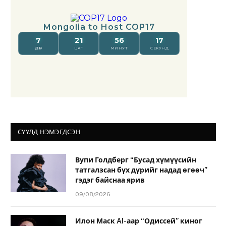
СҮҮЛД НЭМЭГДСЭН
Вупи Голдберг “Бусад хүмүүсийн
татгалзсан бүх дүрийг надад өгөөч”
гэдэг байснаа ярив
09/08/2026
Илон Маск AI-аар “Одиссей” киног