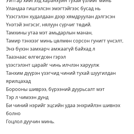
Уйтгар хийгээд харанхуйн тухай үзлийг минь
Уландаа гишгэлсэн эмэгтэйгээс бусад нь
Үзэсгэлэн худалдаан дээр хямдруулан дэлгэсэн
Үнэтэй энгэсэг, нялуун сүрчиг төдий.
Тамхины утаа мэт амьдарлын манан,
Тамир тэнхээг минь цөлмөн сорсон гунигт үнсэлт,
Энэ бүхэн замхарч амжаагүй байхад л
Таазнаас өлгөгдсөн гэрэл
үзэсгэлэнт царайг чинь илчлэн харуулж
Танхим дүүрэн үзэгчид чиний тухай шуугилдан
ярилцахад
Борооны шиврээ, бүрээний дуурьсалт мэт
Тэр л чимээн дунд
Би чиний нэрийг эцсийн удаа энхрийлэн шивнэх
болно
Гоцлол дуучин минь.