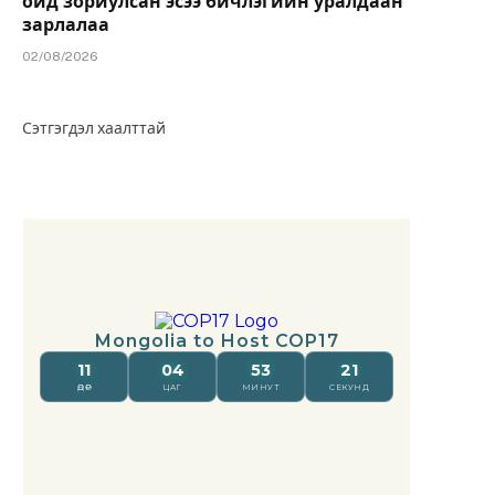
ойд зориулсан эсээ бичлэгийн уралдаан
зарлалаа
02/08/2026
Сэтгэгдэл хаалттай