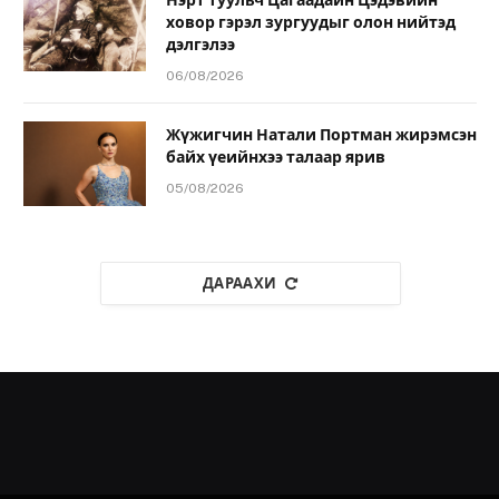
ховор гэрэл зургуудыг олон нийтэд
дэлгэлээ
06/08/2026
Жүжигчин Натали Портман жирэмсэн
байх үеийнхээ талаар ярив
05/08/2026
ДАРААХИ