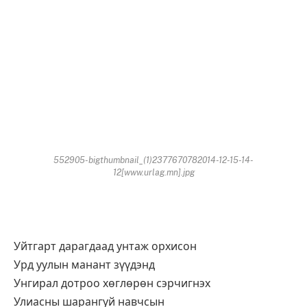
552905-bigthumbnail_(1)2377670782014-12-15-14-
12[www.urlag.mn].jpg
Уйтгарт дарагдаад унтаж орхисон
Урд уулын манант зүүдэнд
Унгирал дотроо хөглөрөн сэрчигнэх
Улиасны шарангуй навчсын