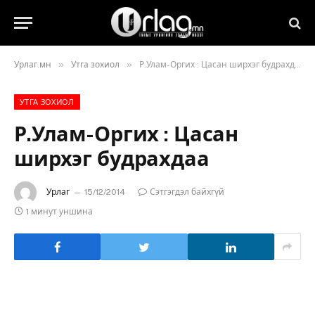
»
»
Урлаг.мн
Утга зохиол
Р.Улам-Оргих : Цасан ширхэг будрахдаа
УТГА ЗОХИОЛ
Р.Улам-Оргих : Цасан
ширхэг будрахдаа
Урлаг
15/12/2014
Сэтгэгдэл байхгүй
1 минут уншина