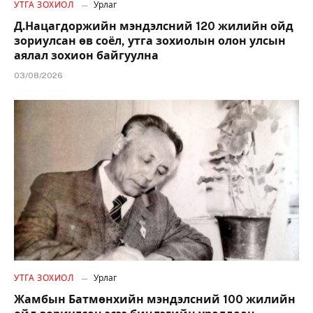
УТГА ЗОХИОЛ
Урлаг
Д.Нацагдоржийн мэндэлсний 120 жилийн ойд
зориулсан өв соёл, утга зохиолын олон улсын
аялал зохион байгуулна
03/08/2026
УТГА ЗОХИОЛ
Урлаг
Жамбын Батмөнхийн мэндэлсний 100 жилийн