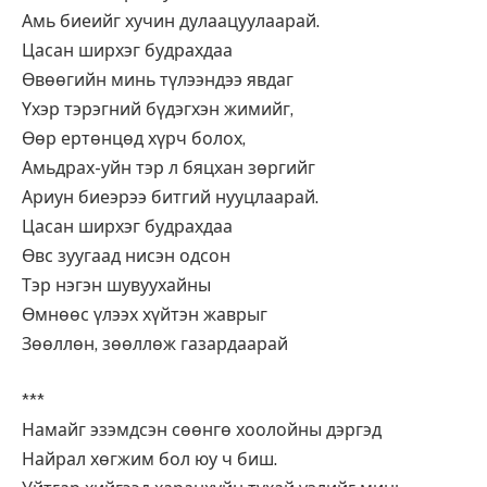
Амь биеийг хучин дулаацуулаарай.
Цасан ширхэг будрахдаа
Өвөөгийн минь түлээндээ явдаг
Үхэр тэрэгний бүдэгхэн жимийг,
Өөр ертөнцөд хүрч болох,
Амьдрах-уйн тэр л бяцхан зөргийг
Ариун биеэрээ битгий нууцлаарай.
Цасан ширхэг будрахдаа
Өвс зуугаад нисэн одсон
Тэр нэгэн шувуухайны
Өмнөөс үлээх хүйтэн жаврыг
Зөөллөн, зөөллөж газардаарай
***
Намайг эзэмдсэн сөөнгө хоолойны дэргэд
Найрал хөгжим бол юу ч биш.