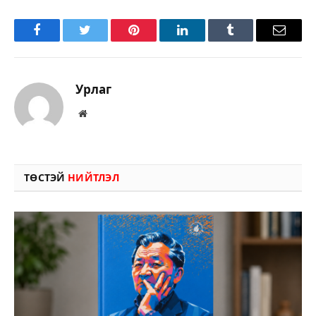
Facebook
Twitter
Pinterest
LinkedIn
Tumblr
Имэйл
Урлаг
Вэбсайт
ТӨСТЭЙ
НИЙТЛЭЛ