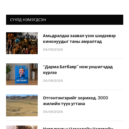
СҮҮЛД НЭМЭГДСЭН
Амьдралдаа заавал үзэх шидээвэр
кинонуудыг таны амралтад
06/08/2026
“Дарма Батбаяр” ном уншигчдад
хүрлээ
06/08/2026
Отгонтэнгэрийг зориход, 3000
жилийн түүх угтана
06/08/2026
Нэрт туульч Цагаадайн Цэдэвийн