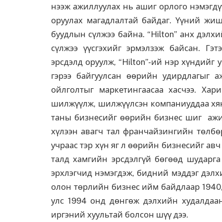
нээж ажиллуулах нь ашиг орлого нэмэгдү
оруулах магадлалтай байдаг. Үүний жишэ
буудлын сүлжээ байна. “Hilton” анх дэл
сүлжээ үүсгэхийг эрмэлзэж байсан. Гэт
эрсдэлд оруулж, “Hilton”-ий нэр хүндийг
гэрээ байгуулсан өөрийн удирдлагыг а
ойлголтыг маркетингаасаа хасчээ. Ха
шилжүүлж, шилжүүлсэн компаниуддаа хяна
таны бизнесийг өөрийн бизнес шиг ажил
хүлээн авагч тал франчайзингийн төлбөр
учраас тэр хүн яг л өөрийн бизнесийг авч
талд хамгийн эрсдэлгүй бөгөөд шударга
эрхлэгчид нэмэгдэж, бидний мэддэг дэлх
олон төрлийн бизнес ийм байдлаар 1940,
улс 1994 онд дөнгөж дэлхийн худалдаан
иргэний хуультай болсон шүү дээ.