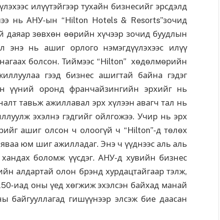
үлэхээс илүүтэйгээр тухайн бизнесийг эрсдэлд
э нь АНУ-ын “Hilton Hotels & Resorts”зочид
хий даяар зөвхөн өөрийн хүчээр зочид буудлын
эл энэ нь ашиг орлого нэмэгдүүлэхээс илүү
 унагаах болсон. Тиймээс “Hilton” хөдөлмөрийн
жиллуулаа гээд бизнес ашигтай байна гэдэг
рин үүний оронд франчайзингийн эрхийг нь
лт тавьж ажиллавал эрх хүлээн авагч тал нь
луулж эхэлнэ гэдгийг ойлгожээ. Учир нь эрх
ийг ашиг олсон ч олоогүй ч “Hilton”-д төлөх
 яваа юм шиг ажилладаг. Энэ ч үүднээс аль аль
 хандах боломж үүсдэг. АНУ-д хувийн бизнес
ийн алдартай олон брэнд хурдацтайгаар тэлж,
50-иад оны үед хөгжиж эхэлсэн байхад манай
ы байгууллагад гишүүнээр элсэж бие даасан