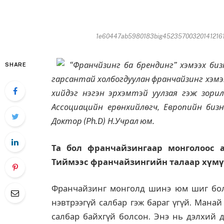
1e60447ab5980183big4523570032014121610
“Франчйзинг ба брендинг” хэмээх биз
SHARE
гарсантай
холбогдуулан
франчайзин
г хэм
хийдэг нэгэн эрхэмтэй уулзая гэж зорил
Ассоциацийн ер
ө
нхийл
ө
гч
,
Европийн
биз
Доктор
(Ph.D)
Н.Учрал
юм.
Та бол франчайзингаар монголоос 
Тиймээс
франчайзингийн
талаар
х
ү
м
ү
Франчайзинг монголд шинэ юм шиг бол
нэвтрээгүй салбар гэж бараг үгүй. Мана
салбар байхгүй болсон. Энэ нь дэлхий 