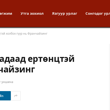
хөгжим
Утга зохиол
Язгуур урлаг
Сонгодог ур
тэй холбох гүүр нь Франчайзинг
гадаад ертөнцтэй
нчайзинг
т уншина
dIn