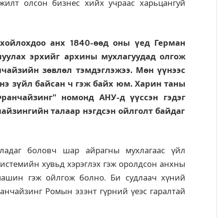
жилт олсон бизнес хийх учраас харьцангуй
хойлохдоо анх 1840-
өө
д
оны
ү
ед
Герман
уулах эрхийг архины мухлагуудад олгож
нчайзийн
з
ө
вл
ө
л
тэмдэглэ
жээ. М
ө
н
үү
нээс
нэ
з
ү
йл
байсан ч гэж байх юм. Харин таны
ранчайзинг”
номонд
АНУ-д
үү
ссэн
гэдэг
чайзингийн талаар нэгдсэн ойлголт байдаг
рладаг боловч шар айрагны мухлагаас үйл
системийн хувьд хэрэглэх гэж оролдсон анхны
машин гэж ойлгож болно. Би судлаач хүний
анчайзинг Ромын эзэнт гүрний үеэс гаралтай