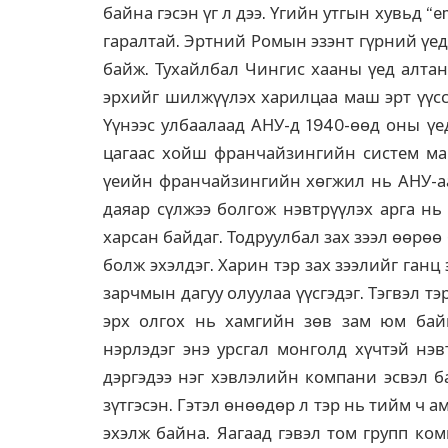
байна гэсэн үг л дээ. Үгийн утгын хувьд “e
гаралтай. Эртний Ромын эзэнт гүрний үед
байж. Тухайлбал Чингис хааны үед алтан
эрхийг шилжүүлэх харилцаа маш эрт үүсс
Үүнээс улбаалаад АНУ-д 1940-өөд оны үе
цагаас хойш франчайзингийн систем ма
үеийн франчайзингийн хөгжил нь АНУ-аа
даяар сүлжээ болгож нэвтрүүлэх арга н
харсан байдаг. Тодруулбал зах зээл өөрөө
болж эхэлдэг. Харин тэр зах зээлийг ганц
зарчмын дагуу олуулаа үүсгэдэг. Тэгвэл т
эрх олгох нь хамгийн зөв зам юм байн
нэрлэдэг энэ урсгал монголд хүчтэй нэ
дэргэдээ нэг хэвлэлийн компани эсвэл б
зүтгэсэн. Гэтэл өнөөдөр л тэр нь тийм ч
эхэлж байна. Яагаад гэвэл том групп ком