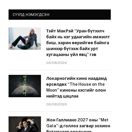
СҮҮЛД НЭМЭГДСЭН
Тэйт МакРэй “Уран бүтээлч
байх нь нэг удаагийн амжилт
биш, харин өөрийгөө байнга
шинээр бүтээж байх урт
хугацааны үйл явц” гэв
06/08/2026
Локарногийн кино наадамд
өрсөлдөх “The House on the
Moon” киноны хэсгийг олон
нийтэд цацлаа
06/08/2026
Жон Галлиано 2027 оны “Met
Gala”-д голлох загвар зохион
бүтээгчээр оролцоно