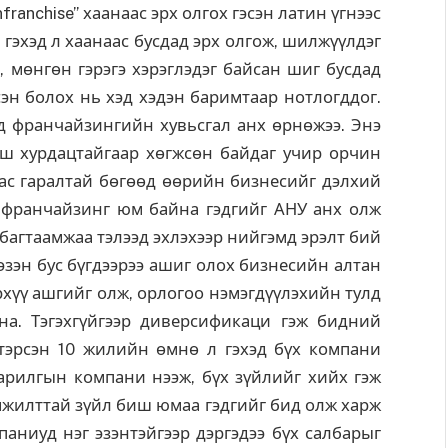
nfranchise” хаанаас эрх олгох гэсэн латин үгнээс
 гэхэд л хаанаас бусдад эрх олгож, шилжүүлдэг
, мөнгөн гэрэгэ хэрэглэдэг байсан шиг бусдад
эн болох нь хэд хэдэн баримтаар нотлогддог.
д франчайзингийн хувьсгал анх өрнөжээ. Энэ
ш хурдацтайгаар хөгжсөн байдаг учир орчин
с гаралтай бөгөөд өөрийн бизнесийг дэлхий
ь франчайзинг юм байна гэдгийг АНУ анх олж
 багтаамжаа тэлээд эхлэхээр нийгэмд эрэлт бий
 эзэн бус бүгдээрээ ашиг олох бизнесийн алтан
эрхүү ашгийг олж, орлогоо нэмэгдүүлэхийн тулд
а. Тэгэхгүйгээр диверсификаци гэж бидний
втэрсэн 10 жилийн өмнө л гэхэд бүх компани
арилгын компани нээж, бүх зүйлийг хийх гэж
 амжилттай зүйл биш юмаа гэдгийг бид олж харж
паниуд нэг эзэнтэйгээр дэргэдээ бүх салбарыг