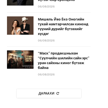
06/08/2026
Мишель Йео Ёко Оногийн
тухай намтарчилсан кинонд
түүний дүрийг бүтээхийг
хүсдэг
06/08/2026
“Маск” продакшныхан
“Сүүлчийн шилийн сайн эрс”
уран сайхны киног бүтээж
байна
06/08/2026
ДАРААХИ