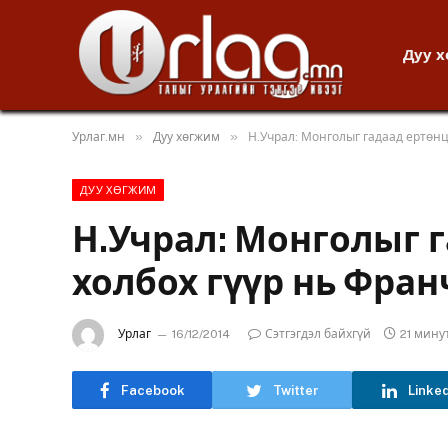
Дуу 
»
»
Урлаг.мн
Дуу хөгжим
Н.Учрал: Монголыг гадаад ертөнц
ДУУ ХӨГЖИМ
Н.Учрал: Монголыг 
холбох гүүр нь Фра
Урлаг
16/12/2014
Сэтгэгдэл байхгүй
21 мину
Facebook
Twitter
Linke