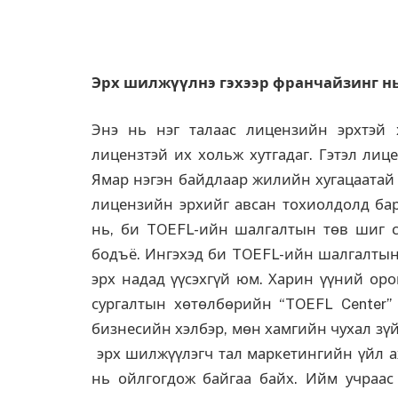
Эрх шилж
үү
лнэ
гэхээр
франчайзинг
н
Энэ нь нэг талаас лицензийн эрхтэй 
лицензтэй их хольж хутгадаг. Гэтэл лиц
Ямар нэгэн байдлаар жилийн хугацаатай л
лицензийн эрхийг авсан тохиолдолд ба
нь, би TOEFL-ийн шалгалтын төв шиг с
бодъё. Ингэхэд би TOEFL-ийн шалгалтын 
эрх надад үүсэхгүй юм. Харин үүний оро
сургалтын хөтөлбөрийн “TOEFL Center” г
бизнесийн хэлбэр, мөн хамгийн чухал зү
эрх шилжүүлэгч тал маркетингийн үйл аж
нь ойлгогдож байгаа байх. Ийм учраас