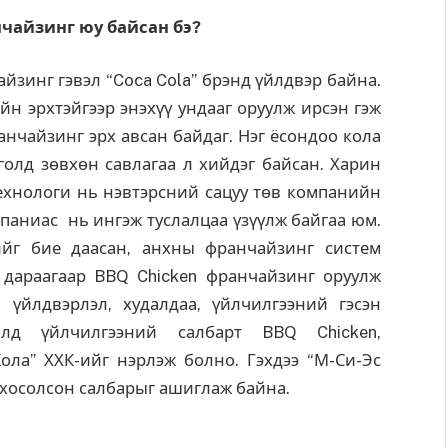
чайзинг юу байсан бэ?
йзинг гэвэл “Coca Cola” брэнд үйлдвэр байна.
йн эрхтэйгээр энэхүү ундааг оруулж ирсэн гэж
анчайзинг эрх авсан байдаг. Нэг ёсондоо кола
олд зөвхөн савлагаа л хийдэг байсан. Харин
ехнологи нь нэвтэрсний сацуу төв компанийн
паниас нь ингэж туслалцаа үзүүлж байгаа юм.
ийг бие даасан, анхны франчайзинг систем
 дараагаар BBQ Chicken франчайзинг оруулж
үйлдвэрлэл, худалдаа, үйлчилгээний гэсэн
олд үйлчилгээний салбарт BBQ Chicken,
ола” ХХК-ийг нэрлэж болно. Гэхдээ “М-Си-Эс
 хосолсон салбарыг ашиглаж байна.