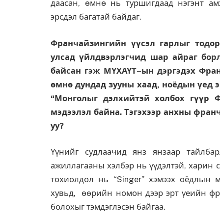
даасан, өмнө нь туршигдаад нэгэнт ам
эрсдэл багатай байдаг.
Франчайзингийн
үү
сэл
гарлыг тодор
улсад
ү
йлдвэрлэгчид
шар айраг борл
байсан гэж М
Ү
ХА
Ү
Т
–
ын
дэргэдэх
Фра
ө
мн
ө
дундад зууны хаад, ноёдын
ү
ед
э
“Монголыг дэлхийтэй холбох г
үү
р
Ф
мэдээлэл байна. Тэгэхээр анхны фран
уу?
Үүнийг судлаачид янз янзаар тайлба
ажиллагааны хэлбэр нь үүдэлтэй, харин 
тохиолдол нь “Singer” хэмээх оёдлын 
хувьд, өөрийн номон дээр эрт үеийн фр
болохыг тэмдэглэсэн байгаа.