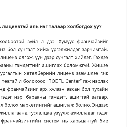
ь
лицензтэй
аль
нэг
талаар
холбогдох
уу
?
холбоотой зүйл л дээ. Хүмүүс франчайзийг
енз бол сунгалт хийж үргэлжилдэг зарчимтай.
иценз олгож, үүн дээр сунгалт хийлэг. Гэхдээ
рааны тэмдэгтийг ашиглах боломжгүй. Жишээ
ургалтын хөтөлбөрийн лиценз эзэмшлээ гэж
төвтэй л болохоос “TOEFL Center” гэж нэрлэх
нд франчайзинг эрх хүлээн авсан бол тухайн
эдэг нэр, барааны тэмдэгт, ашигтай загвар,
йл болох маркетингийг ашиглаж болно. Эндээс
иллагаанд туслалцаа үзүүлж ажилладаг гэдэг
 франчайзингийн систем нь харьцангуй бие