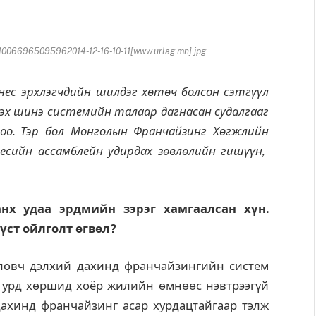
066965095962014-12-16-10-11[www.urlag.mn].jpg
нес эрхлэгчдийн шилдэг хө
т
ө
ч
болсон
сэтг
үү
л
ээх шинэ системийн талаар дагнасан судалгааг
оо.
Тэр бол Монголын Франчайзинг Х
ө
гжлийн
несийн
ассамблейн
удирдах
з
ө
вл
ө
лийн
гиш
үү
н
,
анх удаа эрдмийн зэрэг хамгаалсан х
ү
н
.
ү
ст
ойлголт
ө
гв
ө
л
?
овч дэлхий дахинд франчайзингийн систем
й урд хөршид хоёр жилийн өмнөөс нэвтрээгүй
дахинд франчайзинг асар хурдацтайгаар тэлж