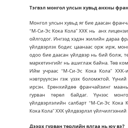
Тэгвэл монгол улсын хувьд анхны фран
Монгол улсын хувьд яг бие даасан франча
“М-Си-Эс Кока Кола” ХХК нь анх лицензи
ойлгодог. Ингээд хэдэн жилийн дараа фр
үйлдвэрлэх бодис цаанаас орж ирж, монг
одоо бие даасан үйлдвэр нь бий болж, т
маркетингийг нь ашиглаж байна. Төв ком
Ийм учраас “М-Си-Эс Кока Кола” ХХК-
нэвтрүүлсэн гэж үзэх боломжтой. Үүний
ирсэн. Ерөнхийдөө франчайзинг маань 
гурван төрөл байдаг. Үүнээс монг
үйлдвэрлэлийн салбарт “М-Си-Эс Кока К
Кока Кола” ХХК үйлдвэрлэл үйлчилгээний
Дээрх гурван т
ө
рлийн
ялгаа
нь
юу
вэ
?