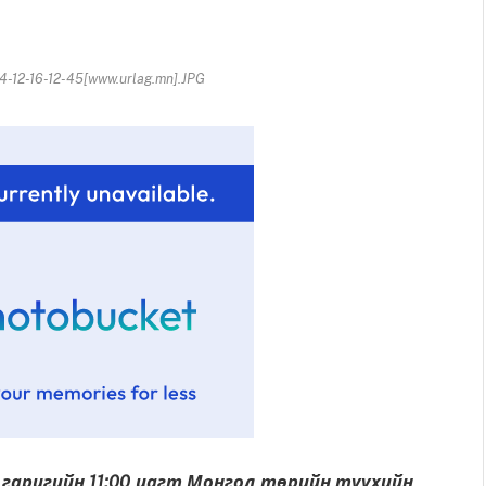
12-16-12-45[www.urlag.mn].JPG
 гаригийн 11:00 цагт Монгол төрийн түүхийн