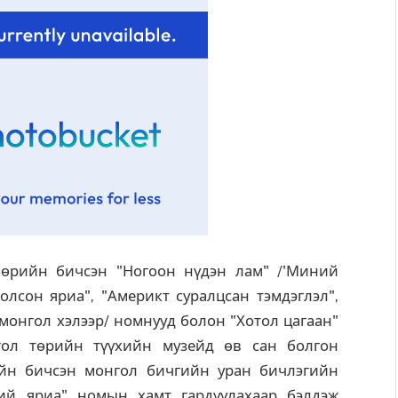
өөрийн бичсэн "Ногоон нүдэн лам" /'Миний
олсон яриа", "Америкт суралцсан тэмдэглэл",
 монгол хэлээр/ номнууд болон "Хотол цагаан"
ол төрийн түүхийн музейд өв сан болгон
ийн бичсэн монгол бичгийн уран бичлэгийн
ний яриа" номын хамт гардуулахаар бэлдэж