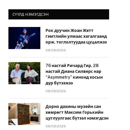
СҮҮЛД НЭМЭГДСЭН
Рок дуучин Жоан Жетт
гэмтлийн улмаас хагалгаанд
орж, тоглолтуудаа цуцалжээ
08/08/2026
76 настай Ричард Гир, 28
настай Диана Силверс нар
“Asymmetry” кинонд хосын
дүр бүтээжээ
08/08/2026
Дорно дахины музейн сан
хөмрөгт Максим Горькийн
цуглуулгаас бүтээл нэмэгдсэн
08/08/2026