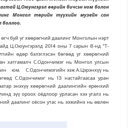
агтай Ц.Оюунгэрэл өөрийн бичсэн ном болон
алинг Монгол төрийн түүхийн музейн сан
 боллоо.
 өгч буй уг хөөрөгний даалинг Монголын нэрт
айд Ц.Оюунгэрэлд 2014 оны 7 сарын 8-нд "Т-
элтийн өдөр бэлэглэсэн бөгөөд уг хөөрөгний
ран хатгамалч С.Одончимэг нь Монгол улсын
ин юм. С.Одончимэгийн ээж А.Цэрэнхүү нь
гөөд С.Одончимэг нь 13 настайгаасаа уран
баатар энэхүү хөөрөгний даалингийн ерөнхий
линд зүү ороох оёдлоор урласан хээ угалз нь
ний даалинг оёсон утас нь ээжийнх нь өвлөн