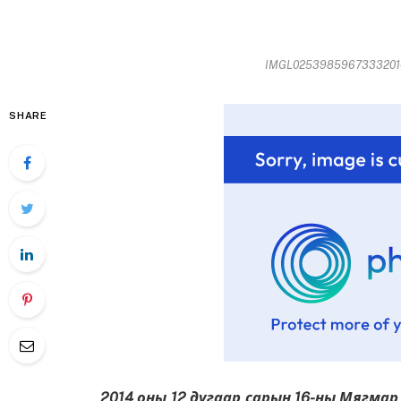
IMGL02539859673332014-
SHARE
2014 оны 12 дугаар сарын 16-ны Мягмар