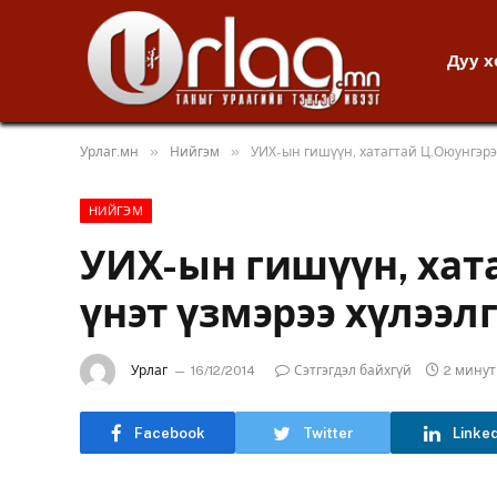
Дуу 
»
»
Урлаг.мн
Нийгэм
УИХ-ын гишүүн, хатагтай Ц.Оюунгэрэл
НИЙГЭМ
УИХ-ын гишүүн, хат
үнэт үзмэрээ хүлээл
Урлаг
16/12/2014
Сэтгэгдэл байхгүй
2 мину
Facebook
Twitter
Linke