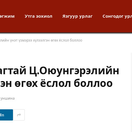
хөгжим
Утга зохиол
Язгуур урлаг
Сонгодог ур
ийн үнэт үзмэрээ хүлээлгэн өгөх ёслол боллоо
агтай Ц.Оюунгэрэлийн
гэн өгөх ёслол боллоо
т уншина
dIn