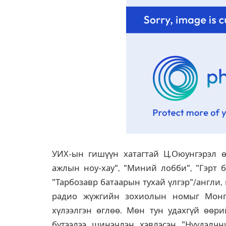
УИХ-ын гишүүн хатагтай Ц.Оюунгэрэл 
ажлын ноу-хау", "Миний лобби", "Гэрт б
"Тарбозавр батаарын тухай үлгэр"/англи,
радио жүжгийн зохиолын номыг Монг
хүлээлгэн өглөө. Мөн тун удахгүй өөр
бүтээлээ шинэчлэн хэвлэсэн "Нүүдэлч