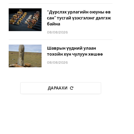
“Дүрслэх урлагийн оюуны өв
сан” тусгай үзэсгэлэнг дэлгэж
байна
08/08/2026
Шаврын үүдний улаан
тохойн хүн чулуун хөшөө
08/08/2026
ДАРААХИ