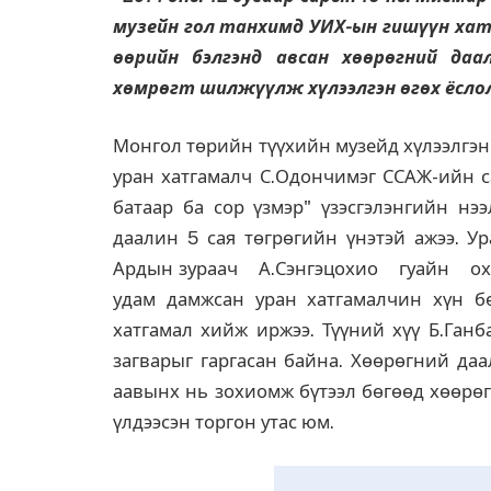
музейн гол танхимд УИХ-ын гишүүн хат
өөрийн бэлгэнд авсан хөөрөгний да
хөмрөгт шилжүүлж хүлээлгэн өгөх ёслол
Монгол төрийн түүхийн музейд хүлээлгэн
уран хатгамалч С.Одончимэг ССАЖ-ийн с
батаар ба сор үзмэр" үзэсгэлэнгийн нэ
даалин 5 сая төгрөгийн үнэтэй ажээ. У
Ардын зураач А.Сэнгэцохио гуайн ох
удам дамжсан уран хатгамалчин хүн бө
хатгамал хийж иржээ. Түүний хүү Б.Ган
загварыг гаргасан байна. Хөөрөгний даа
аавынх нь зохиомж бүтээл бөгөөд хөөрөг
үлдээсэн торгон утас юм.