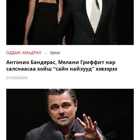
ОДДЫН АМЬДРАЛ
Урлаг
Антонио Бандерас, Мелани Гриффит нар
салснаасаа хойш “сайн найзууд” хэвээрээ
07/08/2026