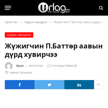
»
»
Урлаг.мн
Оддын амьдрал
Жүжигчин П.Баттөр аавын дүрд хувирчээ
ОДДЫН АМЬДРАЛ
Жүжигчин П.Баттөр аавын
дүрд хувирчээ
Урлаг
18/12/2014
Сэтгэгдэл байхгүй
1 минут уншина