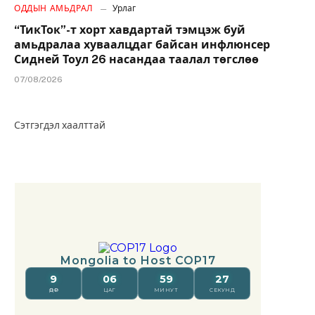
ОДДЫН АМЬДРАЛ
Урлаг
“ТикТок”-т хорт хавдартай тэмцэж буй
амьдралаа хуваалцдаг байсан инфлюнсер
Сидней Тоул 26 насандаа таалал төгслөө
07/08/2026
Сэтгэгдэл хаалттай