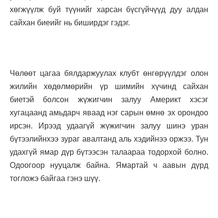
хөгжүүлж буй түүнийг харсан бүсгүйчүүд дуу алдан
сайхан биеийг нь биширдэг гэдэг.
Чөлөөт цагаа бялдаржуулах клубт өнгөрүүлдэг олон
жилийн хөдөлмөрийн үр шимийн хүчинд сайхан
биетэй болсон жүжигчин залуу Америкт хэсэг
хугацаанд амьдарч яваад нэг сарын өмнө эх орондоо
ирсэн. Ирээд удаагүй жүжигчин залуу шинэ уран
бүтээлийнхээ зураг авалтанд аль хэдийнээ оржээ. Тун
удахгүй ямар дүр бүтээсэн талаараа тодорхой болно.
Одоогоор нууцалж байна. Ямартай ч аавын дүрд
тогложэ байгаа гэнэ шүү.