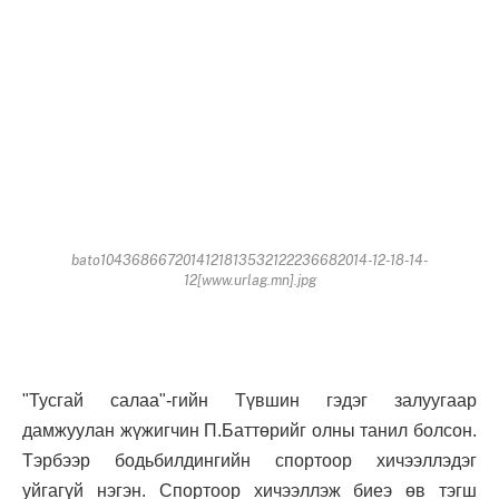
bato1043686672014121813532122236682014-12-18-14-
12[www.urlag.mn].jpg
"Тусгай салаа"-гийн Түвшин гэдэг залуугаар
дамжуулан жүжигчин П.Баттөрийг олны танил болсон.
Тэрбээр бодьбилдингийн спортоор хичээллэдэг
уйгагүй нэгэн.
Спортоор хичээллэж биеэ өв тэгш