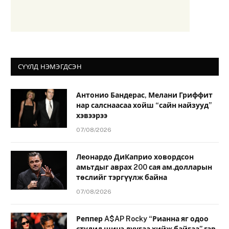
СҮҮЛД НЭМЭГДСЭН
Антонио Бандерас, Мелани Гриффит
нар салснаасаа хойш “сайн найзууд”
хэвээрээ
07/08/2026
Леонардо ДиКаприо ховордсон
амьтдыг аврах 200 сая ам.долларын
төслийг тэргүүлж байна
07/08/2026
Реппер A$AP Rocky “Рианна яг одоо