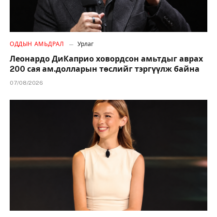
ОДДЫН АМЬДРАЛ
Урлаг
Леонардо ДиКаприо ховордсон амьтдыг аврах
200 сая ам.долларын төслийг тэргүүлж байна
07/08/2026