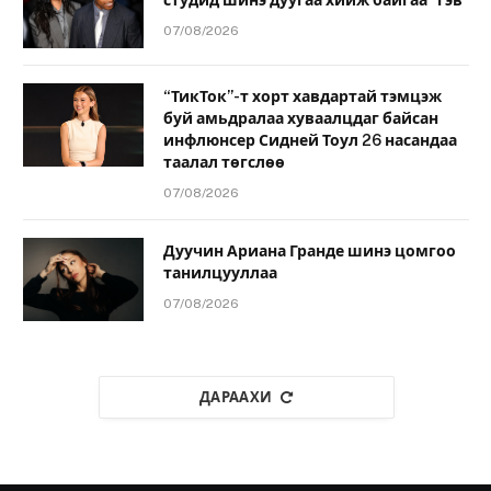
студид шинэ дуугаа хийж байгаа” гэв
07/08/2026
“ТикТок”-т хорт хавдартай тэмцэж
буй амьдралаа хуваалцдаг байсан
инфлюнсер Сидней Тоул 26 насандаа
таалал төгслөө
07/08/2026
Дуучин Ариана Гранде шинэ цомгоо
танилцууллаа
07/08/2026
ДАРААХИ