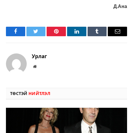
Д.Ана
Facebook
Twitter
Pinterest
LinkedIn
Tumblr
Имэйл
Урлаг
Вэбсайт
ТӨСТЭЙ
НИЙТЛЭЛ