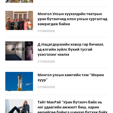
Монгол Улсын хүүхэлдэйн театрын
уран бүтээлчид олон улсын сургалтад
хамрагдаж байна
07/08/2026
Д.Нацагдоржийн ховор гар бичмэл,
эд өлгийн зүйлс бүхий тусгай
үзэсгэлэнг нээлээ
07/08/2026
Монгол улсын хамгийн том “Морин
хуур”
07/08/2026
Тэйт МакРэй “Уран бүтээлч байх нь
нэг удаагийн амжилт биш, харин
өөрийгөө байнга шинээр бүтээж байх