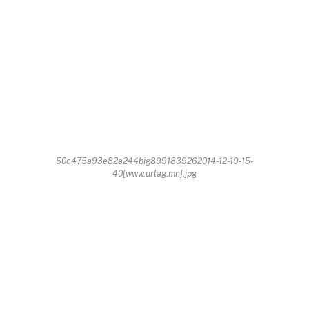
50c475a93e82a244big8991839262014-12-19-15-
40[www.urlag.mn].jpg