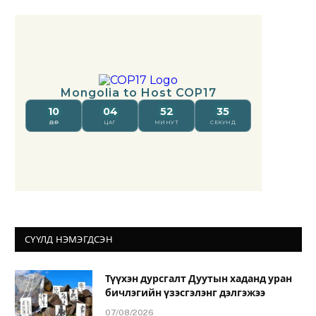
СҮҮЛД НЭМЭГДСЭН
Түүхэн дурсгалт Дуутын хаданд уран
бичлэгийн үзэсгэлэнг дэлгэжээ
07/08/2026