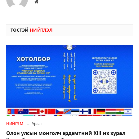
Вэбсайт
ТӨСТЭЙ
НИЙТЛЭЛ
НИЙГЭМ
Урлаг
Олон улсын монголч эрдэмтний XIII их хурал