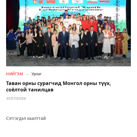
НИЙГЭМ
Урлаг
Таван орны сурагчид Монгол орны түүх,
соёлтой танилцав
31/07/2026
Сэтгэгдэл хаалттай