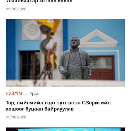
Улаанбаатар хотноо болно
05/08/2026
НИЙГЭМ
Урлаг
Төр, нийгмийн нэрт зүтгэлтэн С.Зоригийн
хөшөөг буцаан байрлуулав
03/08/2026