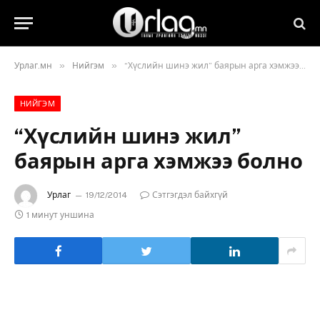
»
»
Урлаг.мн
Нийгэм
“Хүслийн шинэ жил” баярын арга хэмжээ болно
НИЙГЭМ
“Хүслийн шинэ жил”
баярын арга хэмжээ болно
Урлаг
19/12/2014
Сэтгэгдэл байхгүй
1 минут уншина