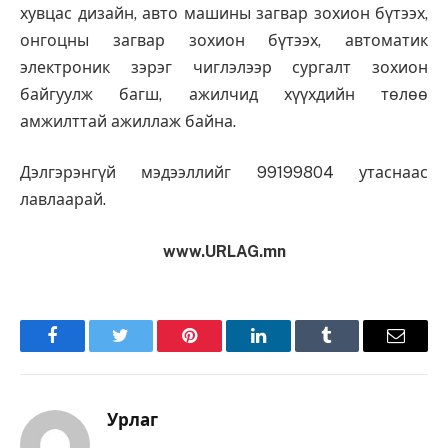
хувцас дизайн, авто машины загвар зохион бүтээх,
онгоцны загвар зохион бүтээх, автоматик
электроник зэрэг чиглэлээр сургалт зохион
байгуулж багш, ажилчид хүүхдийн төлөө
амжилттай ажиллаж байна.
Дэлгэрэнгүй мэдээллийг 99199804 утаснаас
лавлаарай.
www.URLAG.mn
Facebook
Twitter
Pinterest
LinkedIn
Tumblr
Имэйл
Урлаг