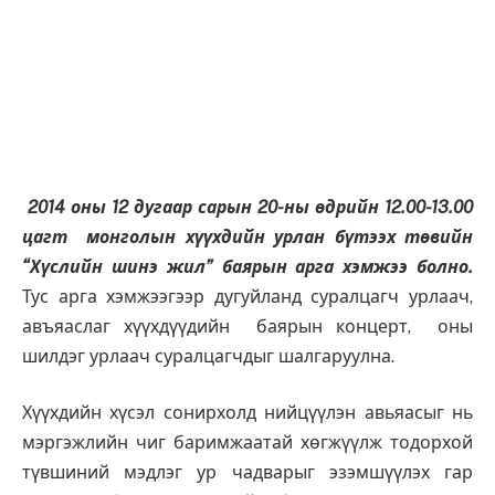
2014 оны 12 дугаар сарын 20-ны өдрийн 12.00-13.00
цагт монголын хүүхдийн урлан бүтээх төвийн
“Хүслийн шинэ жил” баярын арга хэмжээ болно.
Тус арга хэмжээгээр дугуйланд суралцагч урлаач,
авъяаслаг хүүхдүүдийн баярын концерт, оны
шилдэг урлаач суралцагчдыг шалгаруулна.
Хүүхдийн хүсэл сонирхолд нийцүүлэн авьяасыг нь
мэргэжлийн чиг баримжаатай хөгжүүлж тодорхой
түвшиний мэдлэг ур чадварыг эзэмшүүлэх гар