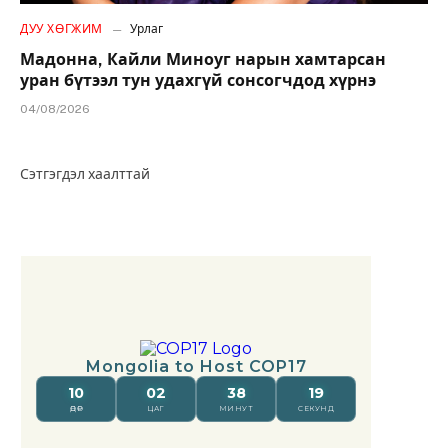
ДУУ ХӨГЖИМ
Урлаг
Мадонна, Кайли Миноуг нарын хамтарсан
уран бүтээл тун удахгүй сонсогчдод хүрнэ
04/08/2026
Сэтгэгдэл хаалттай