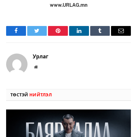
www.URLAG.mn
Facebook
Twitter
Pinterest
LinkedIn
Tumblr
Имэйл
Урлаг
Вэбсайт
ТӨСТЭЙ
НИЙТЛЭЛ