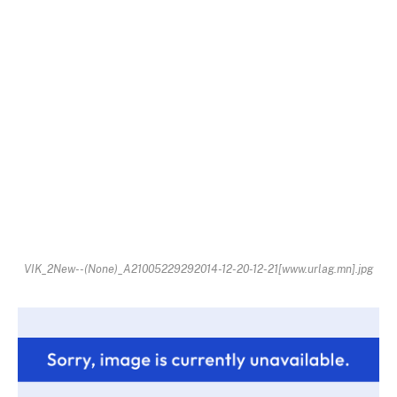
VIK_2New--(None)_A21005229292014-12-20-12-21[www.urlag.mn].jpg