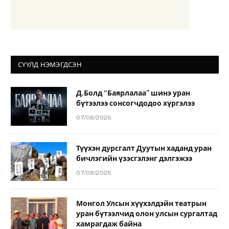
СҮҮЛД НЭМЭГДСЭН
Д.Болд “Баярлалаа” шинэ уран
бүтээлээ сонсогчдодоо хүргэлээ
07/08/2026
Түүхэн дурсгалт Дуутын хаданд уран
бичлэгийн үзэсгэлэнг дэлгэжээ
07/08/2026
Монгол Улсын хүүхэлдэйн театрын
уран бүтээлчид олон улсын сургалтад
хамрагдаж байна