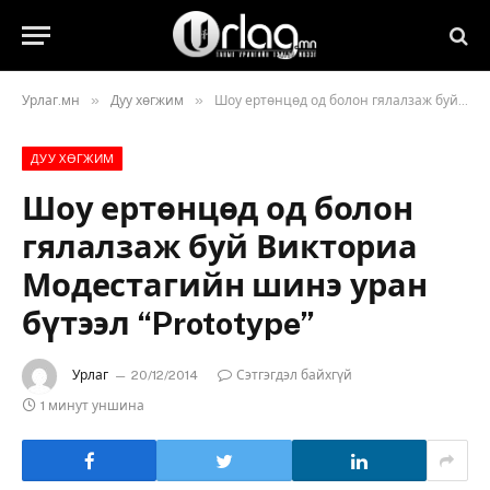
»
»
Урлаг.мн
Дуу хөгжим
Шоу ертөнцөд од болон гялалзаж буй Викториа Модестагийн шинэ уран бүтээл “Prototype”
ДУУ ХӨГЖИМ
Шоу ертөнцөд од болон
гялалзаж буй Викториа
Модестагийн шинэ уран
бүтээл “Prototype”
Урлаг
20/12/2014
Сэтгэгдэл байхгүй
1 минут уншина