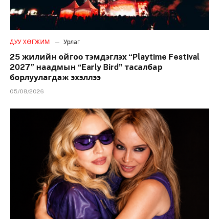
ДУУ ХӨГЖИМ
Урлаг
25 жилийн ойгоо тэмдэглэх “Playtime Festival
2027” наадмын “Early Bird” тасалбар
борлуулагдаж эхэллээ
05/08/2026