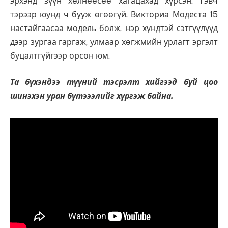
эрхэнд зүүн хөлнөөсөө хагацахад хүрсэн. Гэвч
тэрээр юунд ч бууж өгөөгүй. Викториа Модеста 15
настайгаасаа модель болж, нэр хүндтэй сэтгүүлүүд
дээр зургаа гаргаж, улмаар хөгжмийн урлагт эргэлт
буцалтгүйгээр орсон юм.
Та бүхэндээ түүний тэсрэлт хийгээд буй цоо
шинэхэн уран бүтэээлийг хүргэж байна.