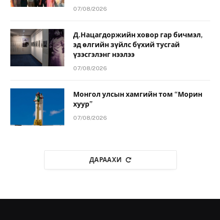
07/08/2026
Д.Нацагдоржийн ховор гар бичмэл,
эд өлгийн зүйлс бүхий тусгай
үзэсгэлэнг нээлээ
07/08/2026
Монгол улсын хамгийн том “Морин
хуур”
07/08/2026
ДАРААХИ