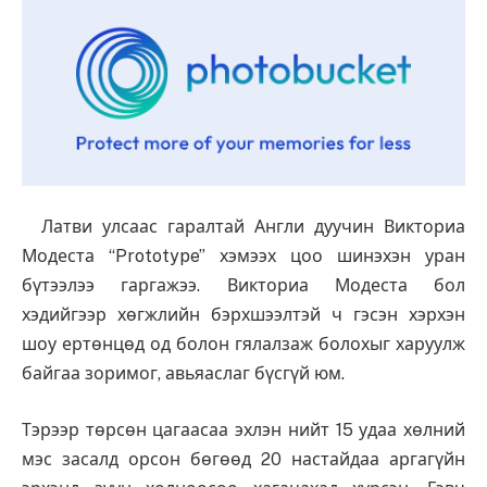
Латви улсаас гаралтай Англи дуучин Викториа
Модеста “Prototype” хэмээх цоо шинэхэн уран
бүтээлээ гаргажээ. Викториа Модеста бол
хэдийгээр хөгжлийн бэрхшээлтэй ч гэсэн хэрхэн
шоу ертөнцөд од болон гялалзаж болохыг харуулж
байгаа зоримог, авьяаслаг бүсгүй юм.
Тэрээр төрсөн цагаасаа эхлэн нийт 15 удаа хөлний
мэс засалд орсон бөгөөд 20 настайдаа аргагүйн