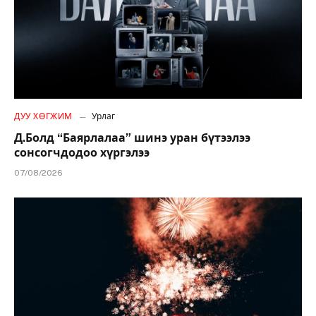
ДУУ ХӨГЖИМ
Урлаг
Д.Болд “Баярлалаа” шинэ уран бүтээлээ
сонсогчдодоо хүргэлээ
07/08/2026