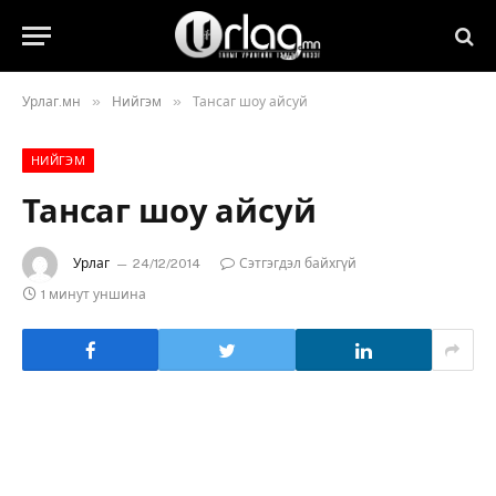
»
»
Урлаг.мн
Нийгэм
Тансаг шоу айсуй
НИЙГЭМ
Тансаг шоу айсуй
Урлаг
24/12/2014
Сэтгэгдэл байхгүй
1 минут уншина