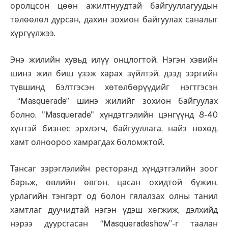
оролцсон цөөн ажилтнуудтай байгууллагуудын
төлөөлөл дурсан, дахин зохион байгуулах саналыг
хүргүүлжээ.
Энэ жилийн хувьд илүү онцлогтой. Нэгэн хэвийн
шинэ жил биш үзэж харах зүйлтэй, дээд зэргийн
түвшинд бэлтгэсэн хөтөлбөрүүдийг нэгтгэсэн
“Masquerade” шинэ жилийг зохион байгуулах
болно. "Мasquerade" хүндэтгэлийн цэнгүүнд 8-40
хүнтэй бизнес эрхлэгч, байгууллага, найз нөхөд,
хамт олноороо хамрагдах боломжтой.
Тансаг зэрэглэлийн ресторанд хүндэтгэлийн зоог
барьж, өвлийн өвгөн, цасан охидтой бүжин,
урлагийн тэнгэрт од болон гялалзах олны танил
хамтлаг дуучидтай нэгэн үдэш хөгжиж, дэлхийд
нэрээ дуурсгасан “Masqueradeshow”-г таалан