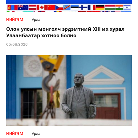
НИЙГЭМ
Урлаг
Олон улсын монголч эрдэмтний XIII их хурал
Улаанбаатар хотноо болно
05/08/2026
НИЙГЭМ
Урлаг