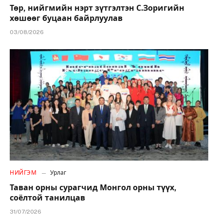
Төр, нийгмийн нэрт зүтгэлтэн С.Зоригийн
хөшөөг буцаан байрлуулав
03/08/2026
НИЙГЭМ
Урлаг
Таван орны сурагчид Монгол орны түүх,
соёлтой танилцав
31/07/2026