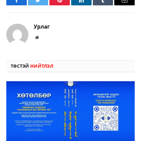
Facebook
Twitter
Pinterest
LinkedIn
Tumblr
Имэйл
Урлаг
Вэбсайт
ТӨСТЭЙ
НИЙТЛЭЛ