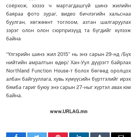
соёрхож, хэзээ ч мартагдашгүй шинэ жилийн
баяраа фото зураг, видео бичлэгийн хальснаа
буулган, хөгжөөнт тоглоом, азтан шалгаруулах
зэрэг олон олон сюрпризүүд та бүгдийг хүлээж
байна
“Үлгэрийн шинэ жил 2015” нь энэ сарын 29-нд /Бүх
нийтийн амралтын өдөр/ Хан-Уул дүүрэгт байрлах
Northland Function House-т болох бөгөөд оролцох
албан байгууллага, хувь хүмүүсийн бүртгэлийг ирэх
бямба гариг буюу энэ сарын 27-ныг хүртэл авах юм
байна.
www.URLAG.mn