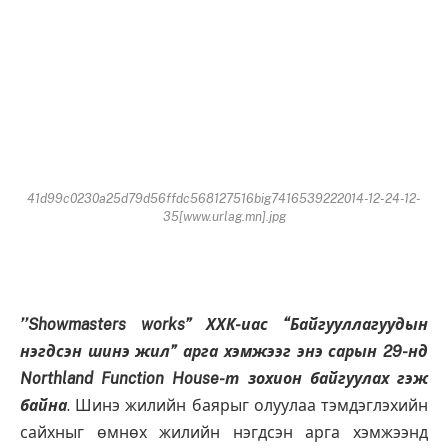
41d99c0230a25d79d56ffdc568127516big7416539222014-12-24-12-
35[www.urlag.mn].jpg
’’Showmasters works” ХХК-иас “Байгууллагуудын
нэгдсэн шинэ жил” арга хэмжээг энэ сарын 29-нд
Northland Function House-т зохион байгуулах гэж
байна
. Шинэ жилийн баярыг олуулаа тэмдэглэхийн
сайхныг өмнөх жилийн нэгдсэн арга хэмжээнд