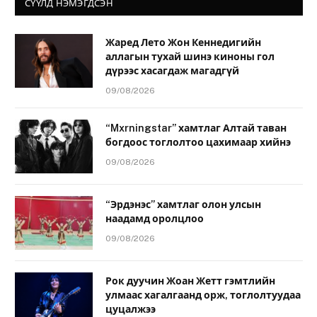
СҮҮЛД НЭМЭГДСЭН
Жаред Лето Жон Кеннедигийн
аллагын тухай шинэ киноны гол
дүрээс хасагдаж магадгүй
09/08/2026
“Mxrningstar” хамтлаг Алтай таван
богдоос тоглолтоо цахимаар хийнэ
09/08/2026
“Эрдэнэс” хамтлаг олон улсын
наадамд оролцлоо
09/08/2026
Рок дуучин Жоан Жетт гэмтлийн
улмаас хагалгаанд орж, тоглолтуудаа
цуцалжээ