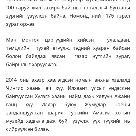
100 гаруй жил захирч байсныг гэрчлэх 4 бунханы
зургийг үзүүлсэн байна. Номонд нийт 175 гэрэл
зураг оржээ.
Мөн монгол цэргүүдийн хийсэн тулалдаан,
тэмцлийн тухай өгүүлж, тэдний хуаран байсан
болон байлдаж явсан газар нутгийн зураг,
байршлыг харуулжээ.
2014 оны эхээр хэвлэгдсэн номын анхны хэвлэлд
Чингис хааны ач хүү, Илхаант улсыг үндэслэн
байгуулсан Хүлэгэ хааны найм дахь хөвүүн Ажайн
ганц хүү Илдэр буюу Жумудар ноёны
занданшуулсан шарил Туркийн Амасиа хотын
музейд хадгалагдаж буйг үзүүлж, үүх түүхийг нь
сийрүүлсэн билээ.