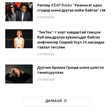
Реппер A$AP Rocky “Рианна яг одоо
студид шинэ дуугаа хийж байгаа” гэв
07/08/2026
“ТикТок”-т хорт хавдартай тэмцэж
буй амьдралаа хуваалцдаг байсан
инфлюнсер Сидней Тоул 26 насандаа
таалал төгслөө
07/08/2026
Дуучин Ариана Гранде шинэ цомгоо
танилцууллаа
07/08/2026
ДАРААХИ