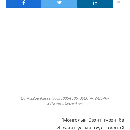
20141225ankaras_500x500545051392014-12-25-16-
23[www.urlag.mn].jpg
“Монголын Эзэнт гүрэн ба
Илхаант улсын түүх, соёлтой