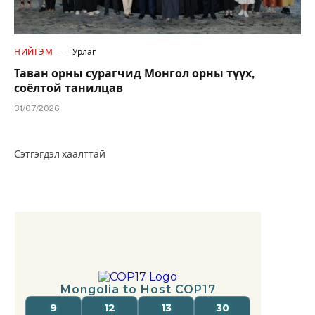
НИЙГЭМ
Урлаг
Таван орны сурагчид Монгол орны түүх,
соёлтой танилцав
31/07/2026
Сэтгэгдэл хаалттай