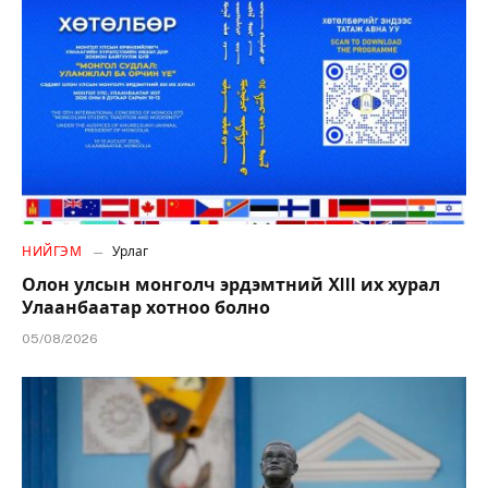
НИЙГЭМ
Урлаг
Олон улсын монголч эрдэмтний XIII их хурал
Улаанбаатар хотноо болно
05/08/2026