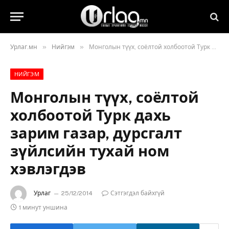
»
»
Урлаг.мн
Нийгэм
Монголын түүх, соёлтой холбоотой Турк дахь зарим газар, дурсгалт зүйлсийн тухай ном хэвлэгдэв
НИЙГЭМ
Монголын түүх, соёлтой
холбоотой Турк дахь
зарим газар, дурсгалт
зүйлсийн тухай ном
хэвлэгдэв
Урлаг
25/12/2014
Сэтгэгдэл байхгүй
1 минут уншина