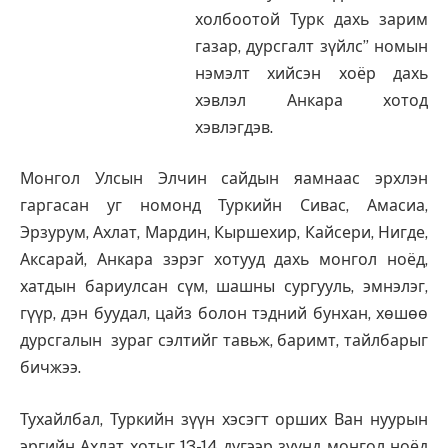
холбоотой Турк дахь зарим
газар, дурсгалт зүйлс” номын
нэмэлт хийсэн хоёр дахь
хэвлэл Анкара хотод
хэвлэгдэв.
Монгол Улсын Элчин сайдын яамнаас эрхлэн
гаргасан уг номонд Туркийн Сивас, Амасиа,
Эрзурум, Ахлат, Мардин, Кыршехир, Кайсери, Нигде,
Аксарай, Анкара зэрэг хотууд дахь монгол ноёд,
хатдын бариулсан сүм, шашны сургууль, эмнэлэг,
гүүр, дэн буудал, цайз болон тэдний бунхан, хөшөө
дурсгалын зураг сэлтийг тавьж, баримт, тайлбарыг
бичжээ.
Тухайлбал, Туркийн зүүн хэсэгт орших Ван нуурын
эргийн Ахлат хотыг 13-14 дүгээр зуунд монгол ноёд