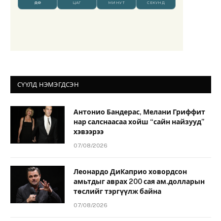
СҮҮЛД НЭМЭГДСЭН
Антонио Бандерас, Мелани Гриффит
нар салснаасаа хойш “сайн найзууд”
хэвээрээ
07/08/2026
Леонардо ДиКаприо ховордсон
амьтдыг аврах 200 сая ам.долларын
төслийг тэргүүлж байна
07/08/2026