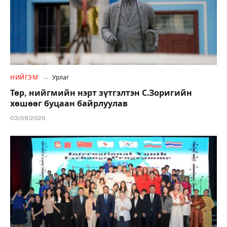
НИЙГЭМ
Урлаг
Төр, нийгмийн нэрт зүтгэлтэн С.Зоригийн
хөшөөг буцаан байрлуулав
03/08/2026