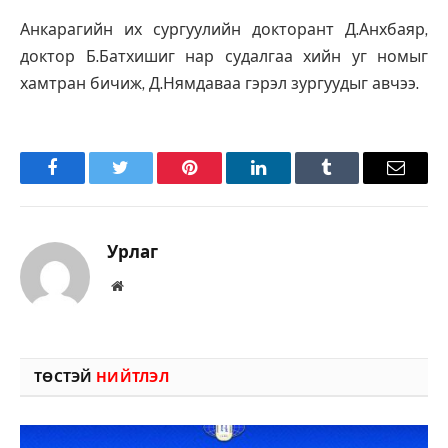
Анкарагийн их сургуулийн докторант Д.Анхбаяр,
доктор Б.Батхишиг нар судалгаа хийн уг номыг
хамтран бичиж, Д.Нямдаваа гэрэл зургуудыг авчээ.
Facebook
Twitter
Pinterest
LinkedIn
Tumblr
Имэйл
Урлаг
Вэбсайт
ТӨСТЭЙ
НИЙТЛЭЛ