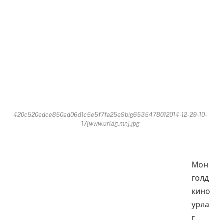
420c520edce850ad06d1c5e5f7fa25e9big6535478012014-12-29-10-
17[www.urlag.mn].jpg
Мон
голд
кино
урла
г