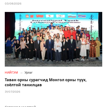
03/08/2026
НИЙГЭМ
Урлаг
Таван орны сурагчид Монгол орны түүх,
соёлтой танилцав
31/07/2026