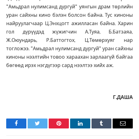
"Амьдрал нулимсанд дургуй" уянгын драм төрлийн
уран сайхны кино бэлэн болсон байна. Тус киноны
найруулагчаар Ц.Энхцогт ажилласан байна. Харин
гол дүрүүдэд жүжигчин А.Туяа, Б.Батзаяа,
Ж.Оюундарь, Р.Баттогтох, Ц.Төмөрхуяг нар
тогложээ. "Амьдрал нулимсанд дургуй" уран сайхны
киноны нээлтийн товоо хараахан зарлаагүй байгаа
бөгөөд ирэх нэгдүгээр сард нээлтээ хийх аж.
Г.ДАША
Facebook
Twitter
Pinterest
LinkedIn
Tumblr
Имэйл