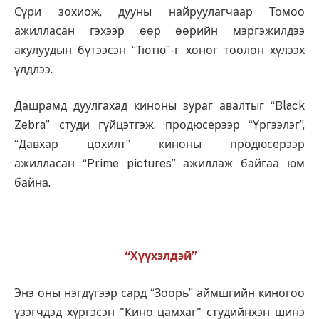
Сүри зохиож, дууны найруулагчаар Томоо
ажилласан гэхээр өөр өөрийн мэргэжилдээ
акулуудын бүтээсэн “Тютю”-г хоног тоолон хүлээх
үлдлээ.
Дашрамд дуулгахад киноны зураг авалтыг “Black
Zebra” студи гүйцэтгэж, продюсерээр “Үргээлэг”,
“Давхар цохилт” киноны продюсерээр
ажилласан “Prime pictures” ажиллаж байгаа юм
байна.
“Хүүхэлдэй”
Энэ оны нэгдүгээр сард “Зоорь” аймшгийн киногоо
үзэгчдэд хүргэсэн "Кино цамхаг" студийнхэн шинэ