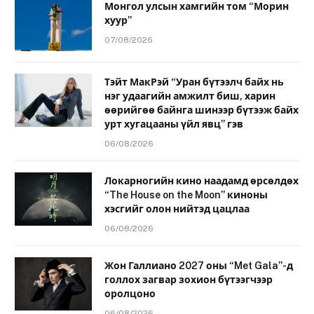
Монгол улсын хамгийн том “Морин
хуур”
07/08/2026
Тэйт МакРэй “Уран бүтээлч байх нь
нэг удаагийн амжилт биш, харин
өөрийгөө байнга шинээр бүтээж байх
урт хугацааны үйл явц” гэв
06/08/2026
Локарногийн кино наадамд өрсөлдөх
“The House on the Moon” киноны
хэсгийг олон нийтэд цацлаа
06/08/2026
Жон Галлиано 2027 оны “Met Gala”-д
голлох загвар зохион бүтээгчээр
оролцоно
06/08/2026