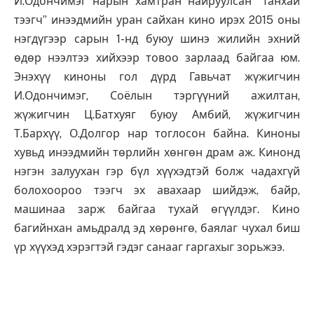
И.Одончимэг нарын хамтран найруулсан “Танхай
тээгч” инээдмийн уран сайхан кино ирэх 2015 оны
нэгдүгээр сарын 1-нд буюу шинэ жилийн эхний
өдөр нээлтээ хийхээр товоо зарлаад байгаа юм.
Энэхүү киноны гол дүрд Гавьчат жүжигчин
И.Одончимэг, Соёлын тэргүүний ажилтан,
жүжигчин Ц.Батхуяг буюу Амбий, жүжигчин
Т.Бархүү, О.Долгор нар тоглосон байна. Киноны
хувьд инээдмийн төрлийн хөнгөн драм аж. Кинонд
нэгэн залуухан гэр бүл хүүхэдтэй болж чадахгүй
болохоороо тээгч эх авахаар шийдэж, байр,
машинаа зарж байгаа тухай өгүүлдэг. Кино
багийнхан амьдралд эд хөрөнгө, баялаг чухал биш
үр хүүхэд хэрэгтэй гэдэг санааг гаргахыг зорьжээ.