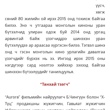
үүсч,
хөгж
сөний 80 жилийн ой ирэх 2015 онд тохиож байгаа
билээ. Энэ ч утгаараа монголын киноны уран
бүтээлчид улиран одож буй 2014 онд ургац
арвинтай байж үзэгчиддээ шинэхэн уран
бүтээлүүдээ ар араасаа хүргэсэн билээ. Тэгвэл шинэ
онд ч гэсэн монголын кино урлагийн давалгаа
үзэгчдийг бүрхэх нь ээ. Ингээд ирэх 2015 оны
нэгдүгээр сард нээлтээ хийхээр зэхээд байгаа
шинэхэн бүтээлүүдийг танилцуулья.
“Танхай тээгч”
“Aurora” фильмийн найруулагч Б.Чингүүн болон “Х-
Түц” продакшны жүжигчин, Гавьяат жүжигчин