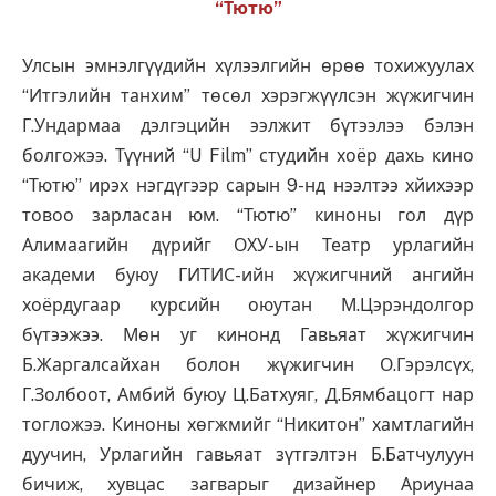
“Тютю”
Улсын эмнэлгүүдийн хүлээлгийн өрөө тохижуулах
“Итгэлийн танхим” төсөл хэрэгжүүлсэн жүжигчин
Г.Ундармаа дэлгэцийн ээлжит бүтээлээ бэлэн
болгожээ. Түүний “U Film” студийн хоёр дахь кино
“Тютю” ирэх нэгдүгээр сарын 9-нд нээлтээ хйихээр
товоо зарласан юм. “Тютю” киноны гол дүр
Алимаагийн дүрийг ОХУ-ын Театр урлагийн
академи буюу ГИТИС-ийн жүжигчний ангийн
хоёрдугаар курсийн оюутан М.Цэрэндолгор
бүтээжээ. Мөн уг кинонд Гавьяат жүжигчин
Б.Жаргалсайхан болон жүжигчин О.Гэрэлсүх,
Г.Золбоот, Амбий буюу Ц.Батхуяг, Д.Бямбацогт нар
тогложээ. Киноны хөгжмийг “Никитон” хамтлагийн
дуучин, Урлагийн гавьяат зүтгэлтэн Б.Батчулуун
бичиж, хувцас загварыг дизайнер Ариунаа