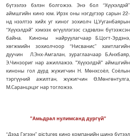
бүтээлээ бэлэн болгожээ. Энэ бол “Хүүхэлдэй”
аймшгийн кино юм. Ирэх оны нэгдүгээр сарын 22-
нд нээлтээ хийх уг киног зохиолч Ц.Ууганбаярын
“Хүүхэлдэй” хэмээх өгүүллэгээс сэдэвлэн бүтээжсэн
байна. Киноны найруулагчаар Б.Цогт-Эрдэнэ,
хөгжмийн зохиолчоор “Нисванис” хамтлагийн
дуучин Л.Энх-Амгалан, зураглаачаар Б.Анхбаяр,
Э.Чинзориг нар ажиллажээ. "Хүүхэлдэй" аймшгийн
киноны гол дүрд жүжигчин Н. Мөнхсоёл, Соёлын
тэргүүний ажилтан, жүжигчин Ө.Мөнгөнтулга,
М.Саранцэцэг нар тогложээ.
"Амьдрал нулимсанд дург
ү
й"
“Дээд Гэгээн” pictures кино компанийн шинэ бүтээл