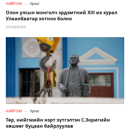
НИЙГЭМ
Урлаг
Олон улсын монголч эрдэмтний XIII их хурал
Улаанбаатар хотноо болно
05/08/2026
НИЙГЭМ
Урлаг
Төр, нийгмийн нэрт зүтгэлтэн С.Зоригийн
хөшөөг буцаан байрлуулав