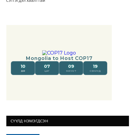
Сэтгэгдэл хаалттай
СҮҮЛД НЭМЭГДСЭН