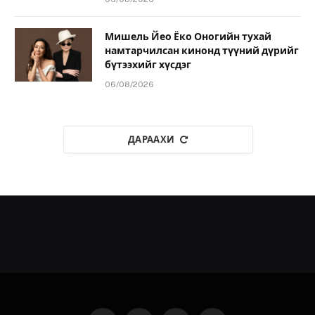
Мишель Йео Ёко Оногийн тухай
намтарчилсан кинонд түүний дүрийг
бүтээхийг хүсдэг
06/08/2026
ДАРААХИ