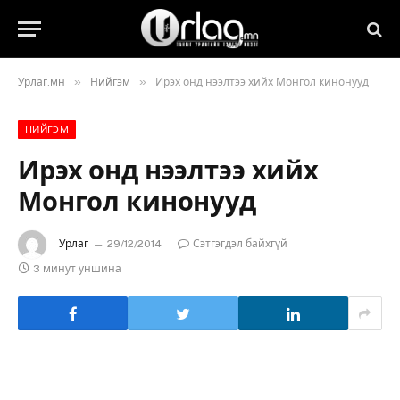
»
»
Урлаг.мн
Нийгэм
Ирэх онд нээлтээ хийх Монгол кинонууд
НИЙГЭМ
Ирэх онд нээлтээ хийх
Монгол кинонууд
Урлаг
29/12/2014
Сэтгэгдэл байхгүй
3 минут уншина