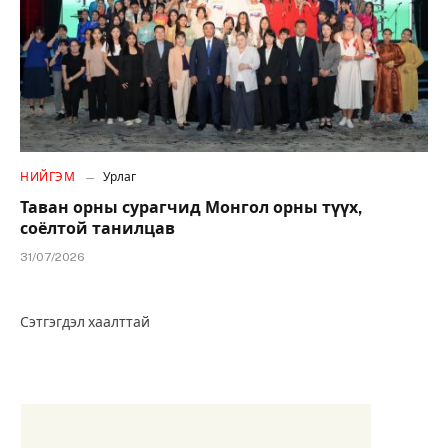
НИЙГЭМ
Урлаг
Таван орны сурагчид Монгол орны түүх,
соёлтой танилцав
31/07/2026
Сэтгэгдэл хаалттай