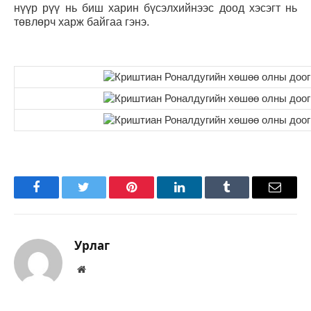
нүүр рүү нь биш харин бүсэлхийнээс доод хэсэгт нь
төвлөрч харж байгаа гэнэ.
Facebook
Twitter
Pinterest
LinkedIn
Tumblr
Имэйл
Урлаг
Вэбсайт