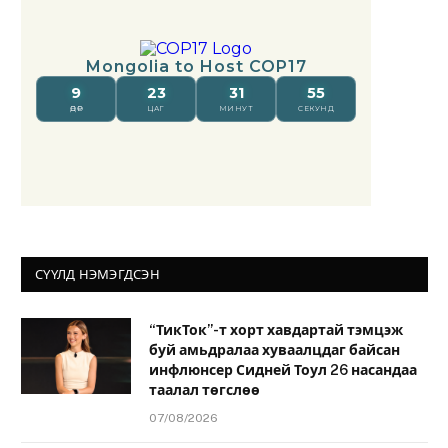
СҮҮЛД НЭМЭГДСЭН
“ТикТок”-т хорт хавдартай тэмцэж
буй амьдралаа хуваалцдаг байсан
инфлюнсер Сидней Тоул 26 насандаа
таалал төгслөө
07/08/2026