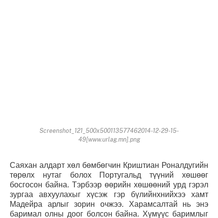
Screenshot_121_500x500113577462014-12-29-15-
49[www.urlag.mn].png
Саяхан алдарт хөл бөмбөгчин Криштиан Роналдугийн
төрөлх нутаг болох Португальд түүний хөшөөг
босгосон байна. Тэрбээр өөрийн хөшөөний урд гэрэл
зургаа авхуулахыг хүсэж гэр бүлийнхнийхээ хамт
Мадейра арлыг зорин очжээ. Харамсалтай нь энэ
баримал олны доог болсон байна. Хүмүүс баримлыг