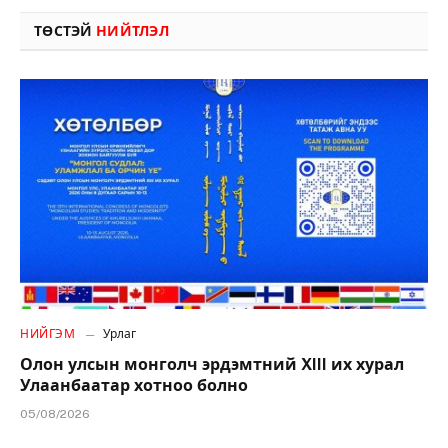
ТӨСТЭЙ
НИЙТЛЭЛ
НИЙГЭМ
Урлаг
Олон улсын монголч эрдэмтний XIII их хурал
Улаанбаатар хотноо болно
05/08/2026