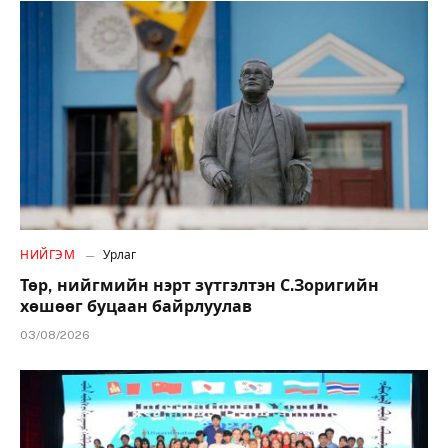
НИЙГЭМ
Урлаг
Төр, нийгмийн нэрт зүтгэлтэн С.Зоригийн
хөшөөг буцаан байрлуулав
03/08/2026