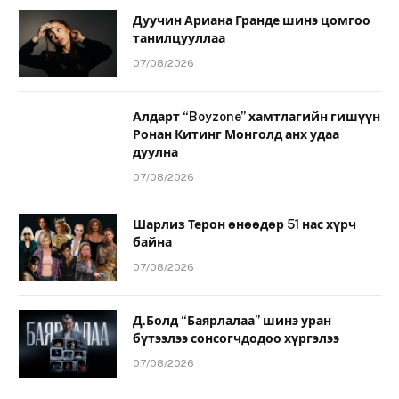
Дуучин Ариана Гранде шинэ цомгоо
танилцууллаа
07/08/2026
Алдарт “Boyzone” хамтлагийн гишүүн
Ронан Китинг Монголд анх удаа
дуулна
07/08/2026
Шарлиз Терон өнөөдөр 51 нас хүрч
байна
07/08/2026
Д.Болд “Баярлалаа” шинэ уран
бүтээлээ сонсогчдодоо хүргэлээ
07/08/2026