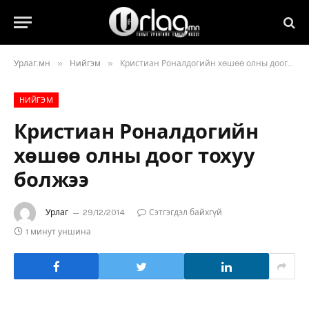
»
»
Урлаг.мн
Нийгэм
Кристиан Роналдогийн хөшөө олны доог тохуу болжээ
НИЙГЭМ
Кристиан Роналдогийн
хөшөө олны доог тохуу
болжээ
Урлаг
29/12/2014
Сэтгэгдэл байхгүй
1 минут уншина