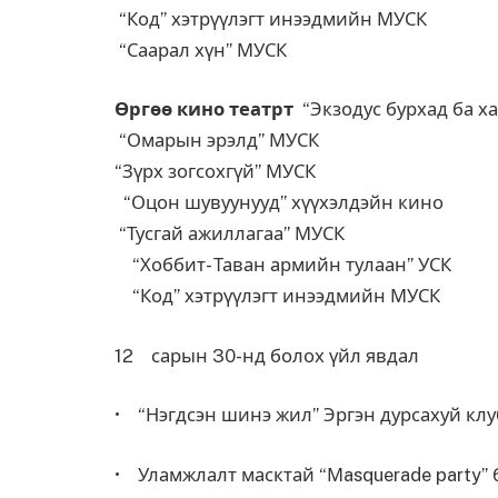
“Код” хэтрүүлэгт инээдмийн МУСК
“Саарал хүн” МУСК
Өргөө кино театрт
“Экзодус бурхад ба ха
“Омарын эрэлд” МУСК
“Зүрх зогсохгүй” МУСК
“Оцон шувуунууд” хүүхэлдэйн кино
“Тусгай ажиллагаа” МУСК
“Хоббит- Таван армийн тулаан” УСК
“Код” хэтрүүлэгт инээдмийн МУСК
12 сарын 30-нд болох үйл явдал
• “Нэгдсэн шинэ жил” Эргэн дурсахуй клуб
• Уламжлалт масктай “Мasquerade party” 