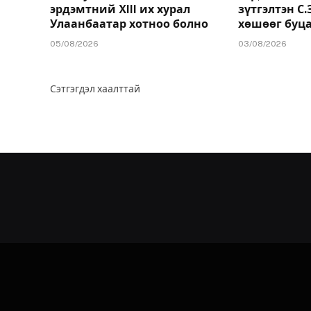
эрдэмтний XIII их хурал
зүтгэлтэн С
Улаанбаатар хотноо болно
хөшөөг буц
05/08/2026
03/08/2026
Сэтгэгдэл хаалттай