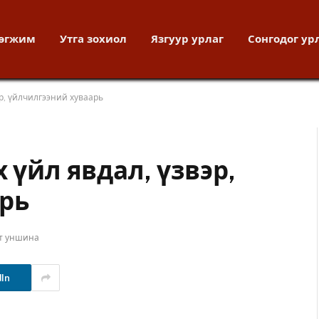
хөгжим
Утга зохиол
Язгуур урлаг
Сонгодог ур
эр, үйлчилгээний хуваарь
 үйл явдал, үзвэр,
рь
т уншина
dIn