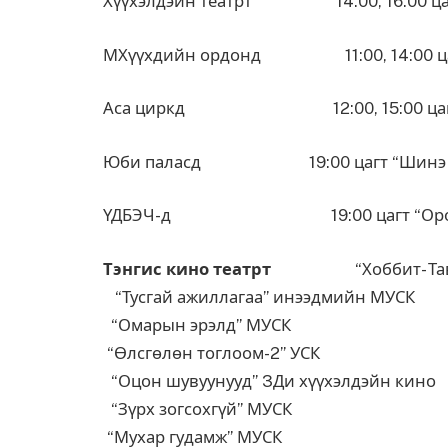
Хүүхэлдэйн театрт 14:00, 16:00 цагт 
МХүүхдийн ордонд 11:00, 14:00 цаг
Аса циркд 12:00, 15:00 цагт “Ц
Юби паласд 19:00 цагт “Шинэ үе п
ҮДБЭЧ-д 19:00 цагт “Оройн дээд”
Тэнгис кино театрт
“Хоббит- Таван
“Тусгай ажиллагаа” инээдмийн МУСК
“Омарын эрэлд” МУСК
“Өлсгөлөн тоглоом-2” УСК
“Оцон шувуунууд” 3Ди хүүхэлдэйн кино
“Зүрх зогсохгүй” МУСК
“Мухар гудамж” МУСК