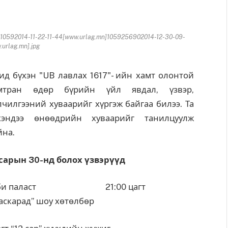
10592014-11-22-11-44[www.urlag.mn]1059256902014-12-30-09-
urlag.mn].jpg
д бүхэн "UB лавлах 1617"- ийн хамт олонтой
мтран өдөр бүрийн үйл явдал, үзвэр,
лчилгээний хуваарийг хүргэж байгаа билээ. Та
хэндээ өнөөдрийн хуваарийг танилцуулж
йна.
 сарын 30-нд болох үзвэрүүд
би паласт 21:00 цагт
аскарад” шоу хөтөлбөр