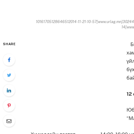
10161705128646512014-11-21-10-57[www.urlag.mn]30244
14[www.
Би
SHARE
ха
үй
бү
ба
12
Ю
“М