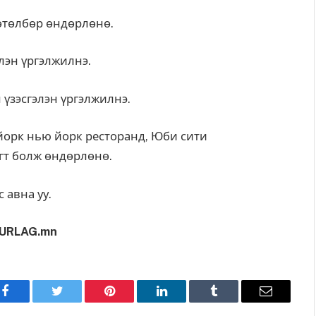
өтөлбөр өндөрлөнө.
лэн үргэлжилнэ.
үзэсгэлэн үргэлжилнэ.
йорк нью йорк ресторанд, Юби сити
гт болж өндөрлөнө.
 авна уу.
URLAG.mn
Facebook
Twitter
Pinterest
LinkedIn
Tumblr
Имэйл