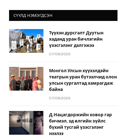
СҮҮЛД НЭМЭГДСЭН
Түүхэн дурсгалт Дуутын
хаданд уран бичлэгийн
үзэсгэлэнг дэлгэжээ
07/08/2026
Монгол Улсын хүүхэлдэйн
театрын уран бүтээлчид олон
улсын сургалтад хамрагдаж
байна
07/08/2026
Д.Нацагдоржийн ховор гар
бичмэл, эд өлгийн зүйлс
бүхий тусгай үзэсгэлэнг
нээлээ