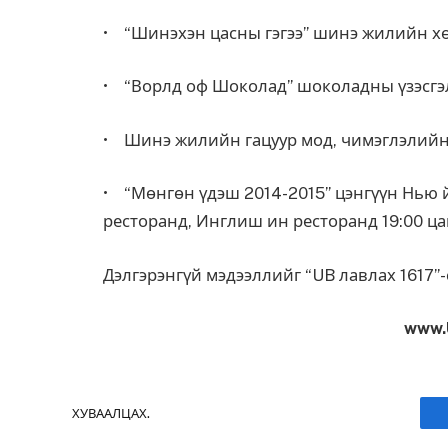
• “Шинэхэн цасны гэгээ” шинэ жилийн х
• “Ворлд оф Шоколад” шоколадны үзэсгэ
• Шинэ жилийн гацуур мод, чимэглэлийн 
• “Мөнгөн үдэш 2014-2015” цэнгүүн Нью 
ресторанд, Инглиш ин ресторанд 19:00 ца
Дэлгэрэнгүй мэдээллийг “UB лавлах 1617”-с
www.
ХУВААЛЦАХ.