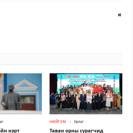
Вэбса
аг
НИЙГЭМ
Урлаг
йн нэрт
Таван орны сурагчид