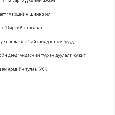
“12 сар” хүүхдийн жүжиг
т “Харшийн шинэ жил”
иркийн тоглолт”
родакшн”-ий шилдэг номерууд
 үндэсний түүхэн дуулалт жүжиг
 армийн тулаа” УСК