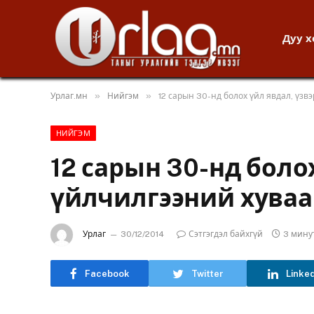
Дуу 
»
»
Урлаг.мн
Нийгэм
12 сарын 30-нд болох үйл явдал, үзв
НИЙГЭМ
12 сарын 30-нд болох
үйлчилгээний хуваа
Урлаг
30/12/2014
Сэтгэгдэл байхгүй
3 мину
Facebook
Twitter
Linke