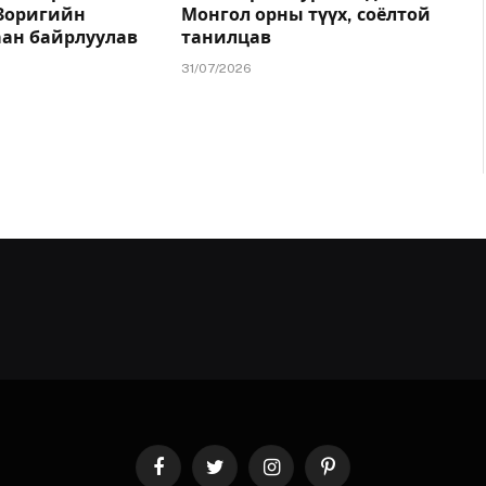
.Зоригийн
Монгол орны түүх, соёлтой
аан байрлуулав
танилцав
31/07/2026
Facebook
Twitter
Instagram
Pinterest