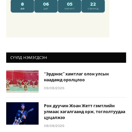
СҮҮЛД НЭМЭГДСЭН
“Эрдэнэс” хамтлаг олон улсын
наадамд оролцлоо
09/08/2026
Рок дуучин Жоан Жетт гэмтлийн
улмаас хагалгаанд орж, тоглолтуудаа
цуцалжээ
08/08/2026