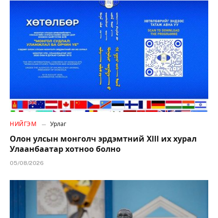
НИЙГЭМ
Урлаг
Олон улсын монголч эрдэмтний XIII их хурал
Улаанбаатар хотноо болно
05/08/2026