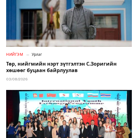
НИЙГЭМ
Урлаг
Төр, нийгмийн нэрт зүтгэлтэн С.Зоригийн
хөшөөг буцаан байрлуулав
03/08/2026