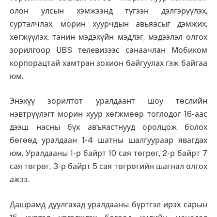
олон улсын хэмжээнд түгээн дэлгэрүүлэх,
сурталчлах, морин хуурчдын авьяасыг дэмжих,
хөгжүүлэх, танин мэдэхүйн мэдлэг, мэдээлэл олгох
зорилгоор UBS телевизээс санаачлан Мобиком
корпорацтай хамтран зохион байгуулах гэж байгаа
юм.
Энэхүү зорилтот уралдаант шоу төслийн
нэвтрүүлэгт морин хуур хөгжмөөр тоглодог 16-аас
дээш насны бүх авъяастнууд оролцож болох
бөгөөд уралдаан 1-4 шатны шалгуураар явагдах
юм. Уралдааны 1-р байрт 10 сая төгрөг, 2-р байрт 7
сая төгрөг, 3-р байрт 5 сая төгрөгийн шагнал олгох
ажээ.
Дашрамд дуулгахад уралдааны бүртгэл ирэх сарын