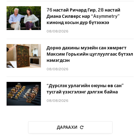
76 настай Ричард Гир, 28 настай
Диана Силверс нар “Asymmetry”
кинонд хосын дүр бүтээжээ
08/08/2026
Дорно дахины музейн сан хөмрөгт
Максим Горькийн цуглуулгаас бүтээл
нэмэгдсэн
08/08/2026
“Дүрслэх урлагийн оюуны өв сан”
тусгай үзэсгэлэнг дэлгэж байна
08/08/2026
ДАРААХИ