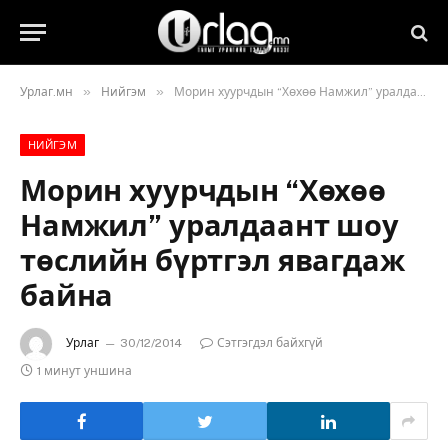
»
»
Урлаг.мн
Нийгэм
Морин хуурчдын “Хөхөө Намжил” уралдаант шоу төслийн бүртгэл явагдаж байна
НИЙГЭМ
Морин хуурчдын “Хөхөө
Намжил” уралдаант шоу
төслийн бүртгэл явагдаж
байна
Урлаг
30/12/2014
Сэтгэгдэл байхгүй
1 минут уншина