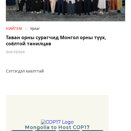
НИЙГЭМ
Урлаг
Таван орны сурагчид Монгол орны түүх,
соёлтой танилцав
31/07/2026
Сэтгэгдэл хаалттай