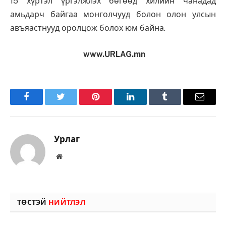
15 хүртэл үргэлжлэх бөгөөд хилийн чанадад
амьдарч байгаа монголчууд болон олон улсын
авъяастнууд оролцож болох юм байна.
www.URLAG.mn
Facebook
Twitter
Pinterest
LinkedIn
Tumblr
Имэйл
Урлаг
Вэбсайт
ТӨСТЭЙ
НИЙТЛЭЛ