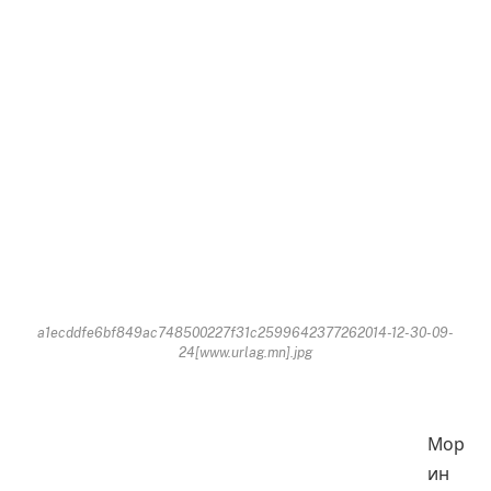
a1ecddfe6bf849ac748500227f31c2599642377262014-12-30-09-
24[www.urlag.mn].jpg
Мор
ин