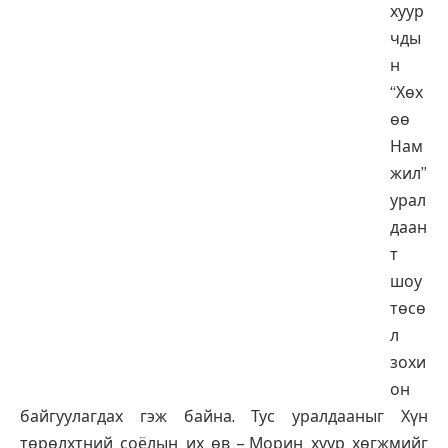
хуур
чды
н
“Хөх
өө
Нам
жил”
урал
даан
т
шоу
төсө
л
зохи
он
байгуулагдах гэж байна. Тус уралдааныг Хүн
төрөлхтний соёлын их өв – Морин хуур хөгжмийг