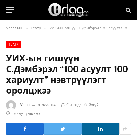
»
»
Урлаг.мн
Театр
УИХ-ын гишүүн С.Дэмбэрэл “100 асуулт 100 хариулт” нэвтрүүлэгт оролцжээ
ТЕАТР
УИХ-ын гишүүн
С.Дэмбэрэл “100 асуулт 100
хариулт” нэвтрүүлэгт
оролцжээ
Урлаг
30/12/2014
Сэтгэгдэл байхгүй
1 минут уншина