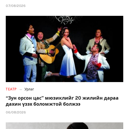
07/08/2026
ТЕАТР
Урлаг
“Зун орсон цас” мюзиклийг 20 жилийн дараа
дахин үзэх боломжтой болжээ
06/08/2026