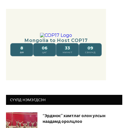
СҮҮЛД НЭМЭГДСЭН
“Эрдэнэс” хамтлаг олон улсын
наадамд оролцлоо