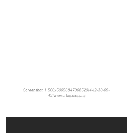
Screenshot_1_500x5005684790852014-12-30-09-
43[www.urlag.mn].png