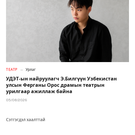
ТЕАТР
Урлаг
УДЭТ-ын найруулагч Э.Билгүүн Узбекистан
улсын Ферганы Орос драмын театрын
урилгаар ажиллаж байна
05/08/2026
Сэтгэгдэл хаалттай