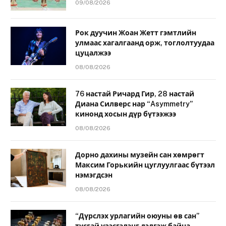
09/08/2026
Рок дуучин Жоан Жетт гэмтлийн
улмаас хагалгаанд орж, тоглолтуудаа
цуцалжээ
08/08/2026
76 настай Ричард Гир, 28 настай
Диана Силверс нар “Asymmetry”
кинонд хосын дүр бүтээжээ
08/08/2026
Дорно дахины музейн сан хөмрөгт
Максим Горькийн цуглуулгаас бүтээл
нэмэгдсэн
08/08/2026
“Дүрслэх урлагийн оюуны өв сан”