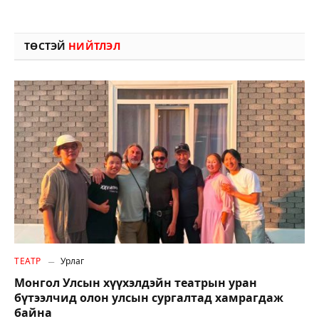
ТӨСТЭЙ
НИЙТЛЭЛ
ТЕАТР
Урлаг
Монгол Улсын хүүхэлдэйн театрын уран
бүтээлчид олон улсын сургалтад хамрагдаж
байна