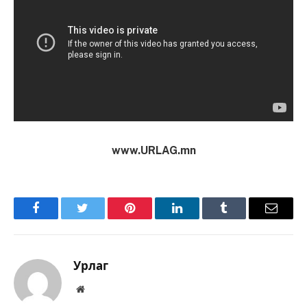
www.URLAG.mn
Facebook
Twitter
Pinterest
LinkedIn
Tumblr
Имэйл
Урлаг
Вэбсайт