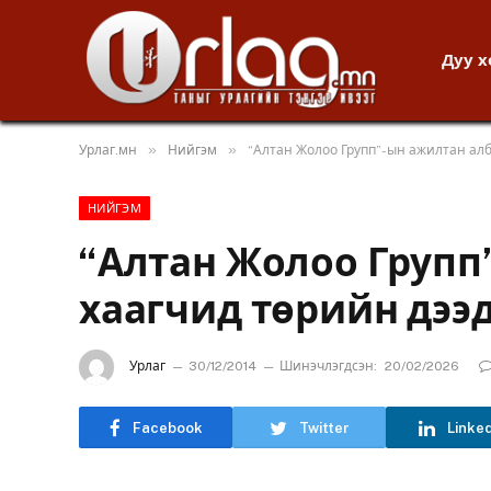
Дуу 
»
»
Урлаг.мн
Нийгэм
“Алтан Жолоо Групп”-ын ажилтан алб
НИЙГЭМ
“Алтан Жолоо Групп
хаагчид төрийн дээд
Урлаг
30/12/2014
Шинэчлэгдсэн:
20/02/2026
Facebook
Twitter
Linke