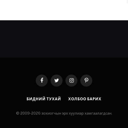
Facebook
Twitter
Instagram
Pinterest
БИДНИЙ ТУХАЙ
ХОЛБОО БАРИХ
© 2009-2026 зохиогчын эрх хуулиар хамгаалагдсан.