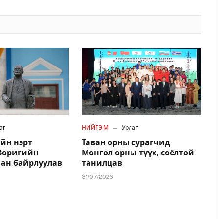
аг
НИЙГЭМ
Урлаг
йн нэрт
Таван орны сурагчид
.Зоригийн
Монгол орны түүх, соёлтой
аан байрлуулав
танилцав
31/07/2026