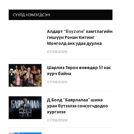
СҮҮЛД НЭМЭГДСЭН
Алдарт “Boyzone” хамтлагийн
гишүүн Ронан Китинг
Монголд анх удаа дуулна
07/08/2026
Шарлиз Терон өнөөдөр 51 нас
хүрч байна
07/08/2026
Д.Болд “Баярлалаа” шинэ
уран бүтээлээ сонсогчдодоо
хүргэлээ
07/08/2026