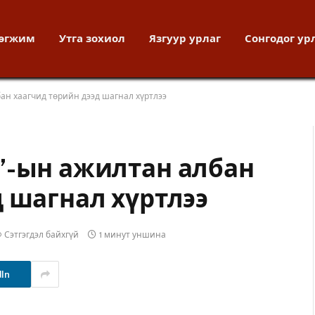
хөгжим
Утга зохиол
Язгуур урлаг
Сонгодог ур
ан хаагчид төрийн дээд шагнал хүртлээ
”-ын ажилтан албан
 шагнал хүртлээ
Сэтгэгдэл байхгүй
1 минут уншина
dIn