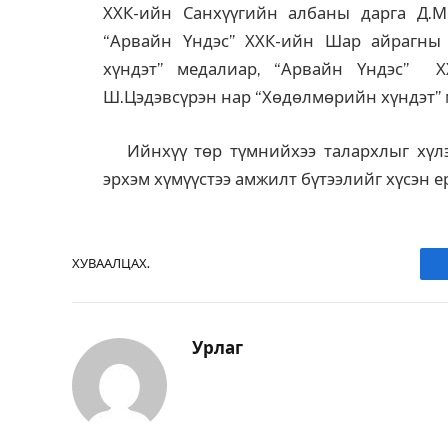
ХХК-ийн Санхүүгийн албаны дарга Д.М
“Арвайн Үндэс” ХХК-ийн Шар айрагны 
хүндэт” медалиар, “Арвайн Үндэс” 
Ш.Цэдэвсүрэн нар “Хөдөлмөрийн хүндэт” м
Ийнхүү төр түмнийхээ талархлыг хүлэ
эрхэм хүмүүстээ амжилт бүтээлийг хүсэн е
ХУВААЛЦАХ.
Урлаг