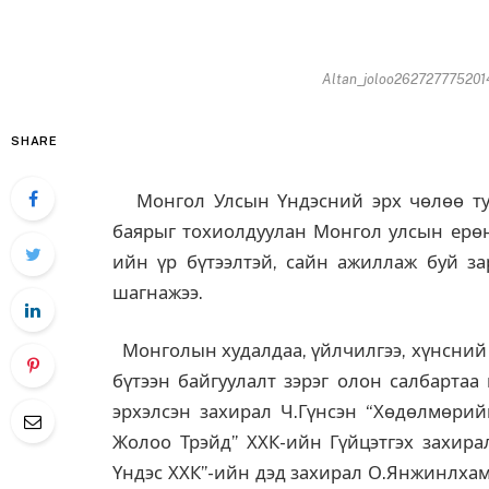
Altan_joloo2627277752014
SHARE
Монгол Улсын Үндэсний эрх чөлөө тус
баярыг тохиолдуулан Монгол улсын ерөн
ийн үр бүтээлтэй, сайн ажиллаж буй з
шагнажээ.
Монголын худалдаа, үйлчилгээ, хүнсний 
бүтээн байгуулалт зэрэг олон салбартаа
эрхэлсэн захирал Ч.Гүнсэн “Хөдөлмөрий
Жолоо Трэйд” ХХК-ийн Гүйцэтгэх захирал
Үндэс ХХК”-ийн дэд захирал О.Янжинлхам