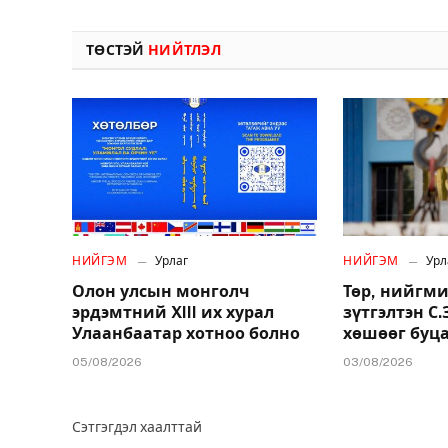
ТӨСТЭЙ
НИЙТЛЭЛ
НИЙГЭМ
Урлаг
НИЙГЭМ
Урл
Олон улсын монголч
Төр, нийгми
эрдэмтний XIII их хурал
зүтгэлтэн С
Улаанбаатар хотноо болно
хөшөөг буц
05/08/2026
03/08/2026
Сэтгэгдэл хаалттай