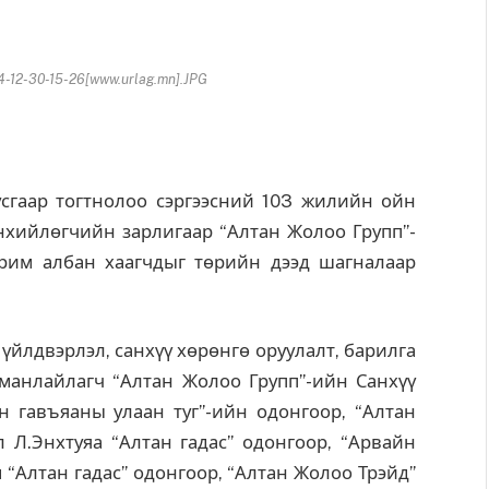
-12-30-15-26[www.urlag.mn].JPG
гаар тогтнолоо сэргээсний 103 жилийн ойн
хийлөгчийн зарлигаар “Алтан Жолоо Групп”-
арим албан хаагчдыг төрийн дээд шагналаар
үйлдвэрлэл, санхүү хөрөнгө оруулалт, барилга
 манлайлагч “Алтан Жолоо Групп”-ийн Санхүү
н гавъяаны улаан туг”-ийн одонгоор, “Алтан
 Л.Энхтуяа “Алтан гадас” одонгоор, “Арвайн
 “Алтан гадас” одонгоор, “Алтан Жолоо Трэйд”