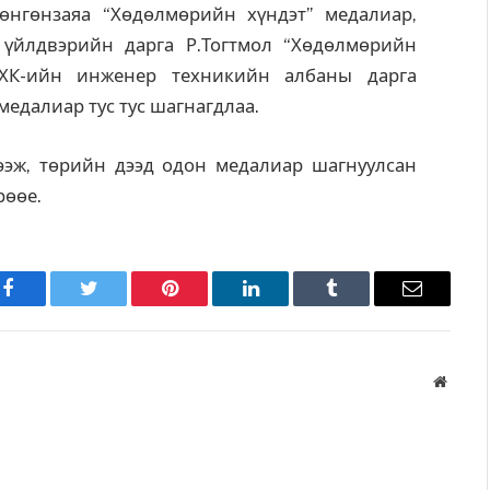
өнгөнзаяа “Хөдөлмөрийн хүндэт” медалиар,
үйлдвэрийн дарга Р.Тогтмол “Хөдөлмөрийн
ХХК-ийн инженер техникийн албаны дарга
едалиар тус тус шагнагдлаа.
эж, төрийн дээд одон медалиар шагнуулсан
рөөе.
Facebook
Twitter
Pinterest
LinkedIn
Tumblr
Имэйл
Вэбса