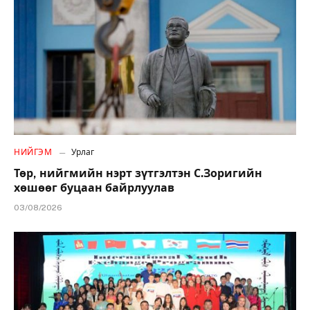
НИЙГЭМ
Урлаг
Төр, нийгмийн нэрт зүтгэлтэн С.Зоригийн
хөшөөг буцаан байрлуулав
03/08/2026