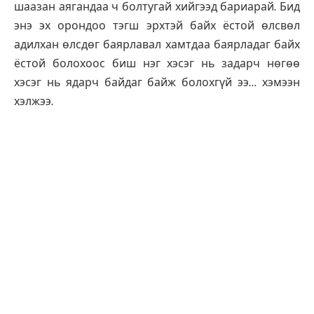
шаазан аягандаа ч болтугай хийгээд бариарай. Бид
энэ эх орондоо тэгш эрхтэй байх ёстой өлсвөл
адилхан өлсдөг баярлавал хамтдаа баярладаг байх
ёстой болохоос биш нэг хэсэг нь задарч нөгөө
хэсэг нь ядарч байдаг байж болохгүй ээ… хэмээн
хэлжээ.