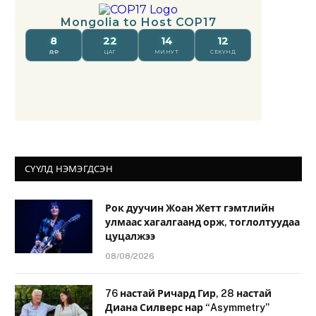
СҮҮЛД НЭМЭГДСЭН
Рок дуучин Жоан Жетт гэмтлийн
улмаас хагалгаанд орж, тоглолтуудаа
цуцалжээ
08/08/2026
76 настай Ричард Гир, 28 настай
Диана Силверс нар “Asymmetry”