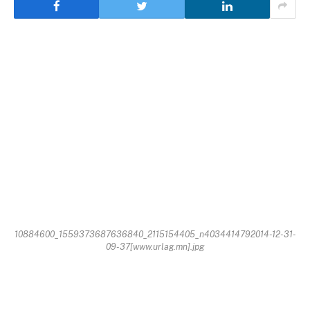
10884600_1559373687636840_2115154405_n4034414792014-12-31-
09-37[www.urlag.mn].jpg