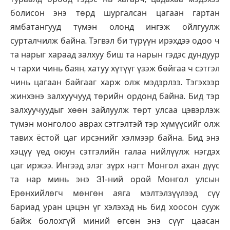
болисон энэ төрд шургалсан цагаан гартан
ямбатангууд түмэн олонд ингэж ойлгуулж
сурталчилж байна. Тэгвэл би түрүүн ирэхдээ одоо ч
та нарыг хараад залхуу биш та нарын гэдэс дундуур
ч тархи чинь баян, хатуу хүтүүг үзэж бөйгаа ч сэтгэл
чинь цагаан байгааг харж олж мэдэрлээ. Тэгэхээр
жинхэнэ залхуучууд төрийн ордонд байна. Бид тэр
залхуучуудыг хөөн зайлуулж төрт улсаа цэвэрлэж
түмэн монголоо аврах сэтгэлтэй тэр хүмүүсийг олж
тавих ёстой цаг ирсэнийг хэлмээр байна. Бид энэ
хэцүү үед оюун сэтгэлийн галаа нийлүүлж нэгдэх
цаг иржээ. Ингээд элэг зүрх нэгт Монгол ахан дүүс
та нар минь энэ 31-ний орой Монгол улсын
Ерөнхийлөгч мөнгөн аяга мэлтэлзүүлээд сүү
бариад уран цэцэн үг хэлэхэд нь бид хоосон сууж
байж болохгүй миний өгсөн энэ сүүг цаасан