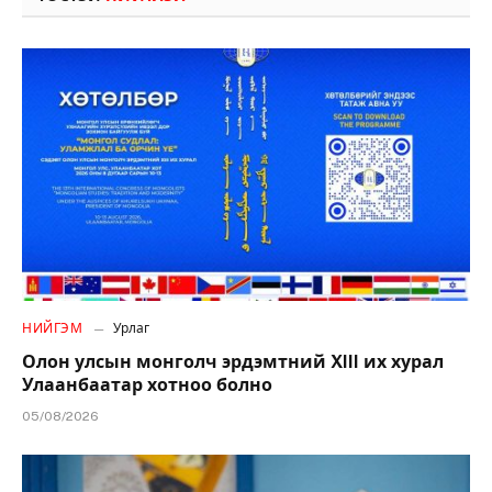
НИЙГЭМ
Урлаг
Олон улсын монголч эрдэмтний XIII их хурал
Улаанбаатар хотноо болно
05/08/2026