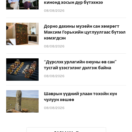
кинонд хосын дүр бүтээжээ
08/08/2026
Дорно дахины музейн сан хөмрөгт
Максим Горькийн цуглуулгаас бүтээл
нэмэгдсэн
08/08/2026
“Дүрслэх урлагийн оюуны өв сан”
тусгай үзэсгэлэнг дэлгэж байна
08/08/2026
Шаврын үүдний улаан тохойн хүн
чулуун хөшөө
08/08/2026