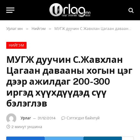
»
»
Урлаг.мн
Нийгэм
МУГЖ дуучин С.Жавхлан Цагаан давааны хогын цэг дээр ажилдаг 200-300 иргэд хүүхдүүдэд сүү бэлэглэв
НИЙГЭМ
МУГЖ дуучин С.Жавхлан
Цагаан давааны хогын цэг
дээр ажилдаг 200-300
иргэд хүүхдүүдэд сүү
бэлэглэв
Урлаг
31/12/2014
Сэтгэгдэл байхгүй
2 минут уншина