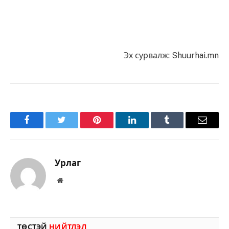
Эх сурвалж: Shuurhai.mn
Facebook
Twitter
Pinterest
LinkedIn
Tumblr
Имэйл
Урлаг
Вэбсайт
ТӨСТЭЙ
НИЙТЛЭЛ