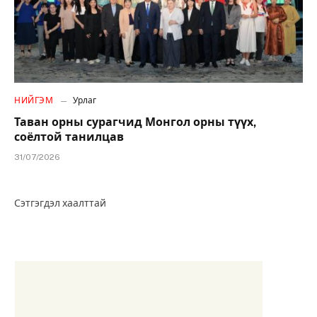
НИЙГЭМ
Урлаг
Таван орны сурагчид Монгол орны түүх,
соёлтой танилцав
31/07/2026
Сэтгэгдэл хаалттай