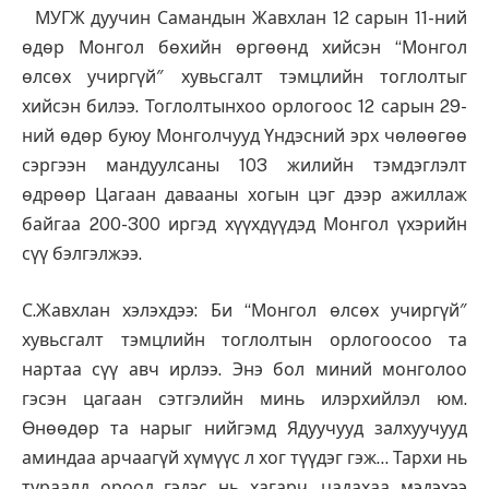
МУГЖ дуучин Самандын Жавхлан 12 сарын 11-ний
өдөр Монгол бөхийн өргөөнд хийсэн “Монгол
өлсөх учиргүй″ хувьсгалт тэмцлийн тоглолтыг
хийсэн билээ. Тоглолтынхоо орлогоос 12 сарын 29-
ний өдөр буюу Монголчууд Үндэсний эрх чөлөөгөө
сэргээн мандуулсаны 103 жилийн тэмдэглэлт
өдрөөр Цагаан давааны хогын цэг дээр ажиллаж
байгаа 200-300 иргэд хүүхдүүдэд Монгол үхэрийн
сүү бэлгэлжээ.
С.Жавхлан хэлэхдээ: Би “Монгол өлсөх учиргүй″
хувьсгалт тэмцлийн тоглолтын орлогоосоо та
нартаа сүү авч ирлээ. Энэ бол миний монголоо
гэсэн цагаан сэтгэлийн минь илэрхийлэл юм.
Өнөөдөр та нарыг нийгэмд Ядуучууд залхуучууд
аминдаа арчаагүй хүмүүс л хог түүдэг гэж… Тархи нь
тураалд ороод гэдэс нь хагарч, цадахаа мэдэхээ