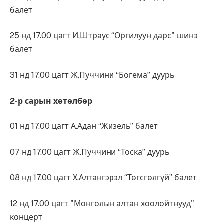
балет
25 нд 17.00 цагт И.Штраус “Оргилуун дарс" шинэ
балет
31 нд 17.00 цагт Ж.Пуччини “Богема” дуурь
2-р сарын хөтөлбөр
01 нд 17.00 цагт А.Адан “Жизель” балет
07 нд 17.00 цагт Ж.Пуччини “Тоска” дуурь
08 нд 17.00 цагт Х.Алтангэрэл “Төгсгөлгүй” балет
12 нд 17.00 цагт "Монголын алтан хоолойтнууд"
концерт