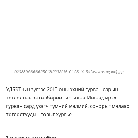
020289966662501212232015-01-03-14-54[www.urlag.mn].jpg
УДБЭТ-ын зүгээс 2015 оны эхний гурван сарын
тоглолтын хөтөлбөрөө гаргажээ. Ингээд ирэх
гурван сард үзэгч түмний мэлмий, сонорыг мялаах
тоглолтуудын товыг хүргье.
1-р сарын хөтөлбөр