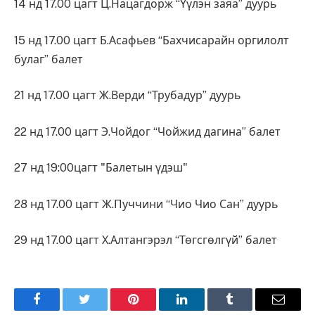
14 нд 17.00 цагт Ц.Нацагдорж “Үүлэн заяа” дуурь
15 нд 17.00 цагт Б.Асафьев “Бахчисарайн оргилолт
булаг” балет
21 нд 17.00 цагт Ж.Верди “Трубадур” дуурь
22 нд 17.00 цагт Э.Чойдог “Чойжид дагина” балет
27 нд 19:00цагт "Балетын үдэш"
28 нд 17.00 цагт Ж.Пуччини “Чио Чио Сан” дуурь
29 нд 17.00 цагт Х.Алтангэрэл “Төгсгөлгүй” балет
Facebook
Twitter
Pinterest
LinkedIn
Tumblr
Имэйл