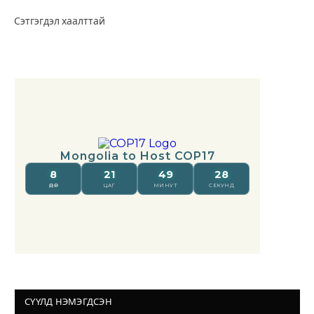
Сэтгэгдэл хаалттай
СҮҮЛД НЭМЭГДСЭН