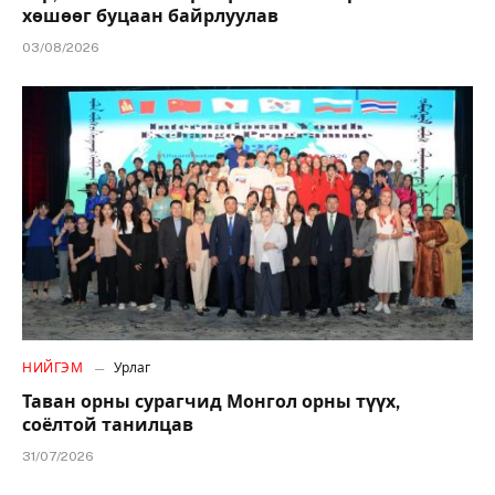
хөшөөг буцаан байрлуулав
03/08/2026
НИЙГЭМ
Урлаг
Таван орны сурагчид Монгол орны түүх,
соёлтой танилцав
31/07/2026