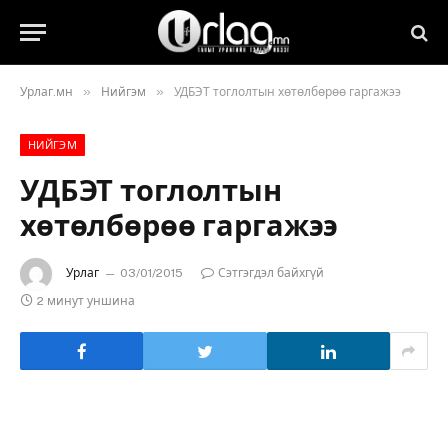
»
»
Урлаг.мн
Нийгэм
УДБЭТ тоглолтын хөтөлбөрөө гаргажээ
НИЙГЭМ
УДБЭТ тоглолтын
хөтөлбөрөө гаргажээ
Урлаг
03/01/2015
Сэтгэгдэл байхгүй
2 минут уншина