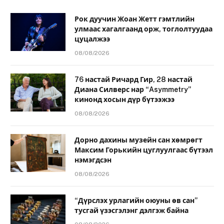
Рок дуучин Жоан Жетт гэмтлийн
улмаас хагалгаанд орж, тоглолтуудаа
цуцалжээ
08/08/2026
76 настай Ричард Гир, 28 настай
Диана Силверс нар “Asymmetry”
кинонд хосын дүр бүтээжээ
08/08/2026
Дорно дахины музейн сан хөмрөгт
Максим Горькийн цуглуулгаас бүтээл
нэмэгдсэн
08/08/2026
“Дүрслэх урлагийн оюуны өв сан”
тусгай үзэсгэлэнг дэлгэж байна