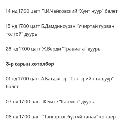
14 нд 17.00 цагт П.И.Чайковский “Хунт нуур” балет
15 нд 17.00 цагт Б.Дамдинсүрэн “Учиртай гурван
толгой” дуурь
28 нд 17.00 цагт Ж.Верди “Травиата” дуурь
3-р сарын хөтөлбөр
01 нд 17.00 цагт А.Батдэлгэр “Тэнгэрийн ташуур”
балет
07 нд 17.00 цагт Ж.Бизе “Кармен” дуурь
08 нд 17.00 цагт “Тэнгэрлэг бүсгүй танаа” концерт