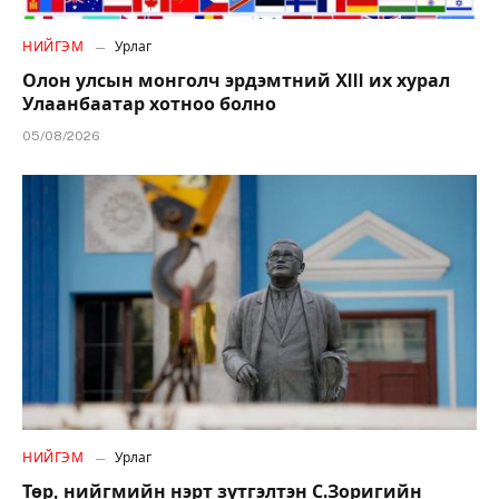
НИЙГЭМ
Урлаг
Олон улсын монголч эрдэмтний XIII их хурал
Улаанбаатар хотноо болно
05/08/2026
НИЙГЭМ
Урлаг
Төр, нийгмийн нэрт зүтгэлтэн С.Зоригийн