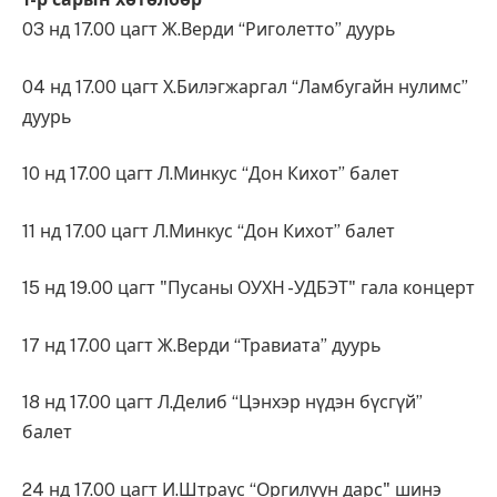
03 нд 17.00 цагт Ж.Верди “Риголетто” дуурь
04 нд 17.00 цагт Х.Билэгжаргал “Ламбугайн нулимс”
дуурь
10 нд 17.00 цагт Л.Минкус “Дон Кихот” балет
11 нд 17.00 цагт Л.Минкус “Дон Кихот” балет
15 нд 19.00 цагт "Пусаны ОУХН -УДБЭТ" гала концерт
17 нд 17.00 цагт Ж.Верди “Травиата” дуурь
18 нд 17.00 цагт Л.Делиб “Цэнхэр нүдэн бүсгүй”
балет
24 нд 17.00 цагт И.Штраус “Оргилуун дарс" шинэ