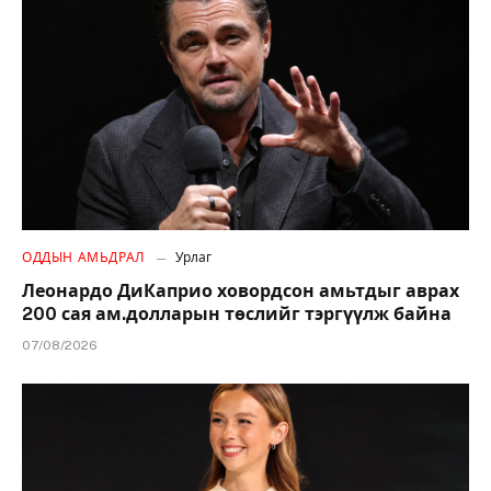
ОДДЫН АМЬДРАЛ
Урлаг
Леонардо ДиКаприо ховордсон амьтдыг аврах
200 сая ам.долларын төслийг тэргүүлж байна
07/08/2026