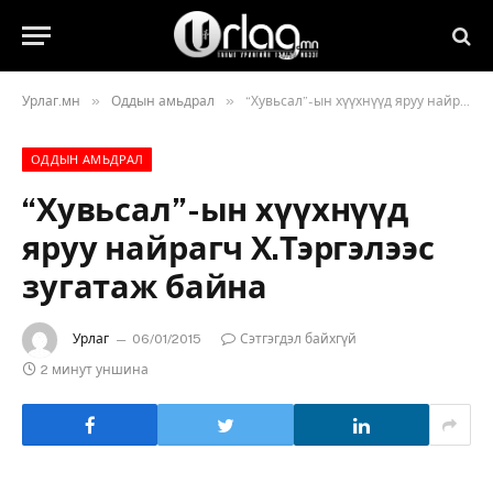
»
»
Урлаг.мн
Оддын амьдрал
“Хувьсал”-ын хүүхнүүд яруу найрагч Х.Тэргэлээс зугатаж байна
ОДДЫН АМЬДРАЛ
“Хувьсал”-ын хүүхнүүд
яруу найрагч Х.Тэргэлээс
зугатаж байна
Урлаг
06/01/2015
Сэтгэгдэл байхгүй
2 минут уншина