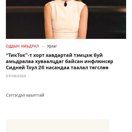
ОДДЫН АМЬДРАЛ
Урлаг
“ТикТок”-т хорт хавдартай тэмцэж буй
амьдралаа хуваалцдаг байсан инфлюнсер
Сидней Тоул 26 насандаа таалал төгслөө
07/08/2026
Сэтгэгдэл хаалттай