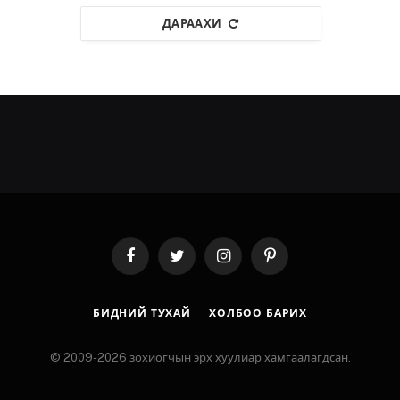
ДАРААХИ
Facebook
Twitter
Instagram
Pinterest
БИДНИЙ ТУХАЙ
ХОЛБОО БАРИХ
© 2009-2026 зохиогчын эрх хуулиар хамгаалагдсан.