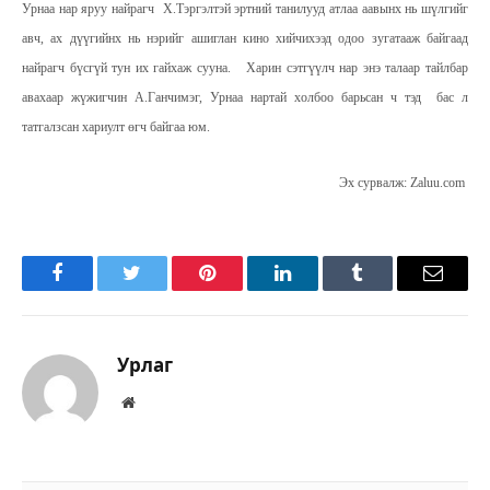
Урнаа нар яруу найрагч Х.Тэргэлтэй эртний танилууд атлаа аавынх нь шүлгийг
авч, ах дүүгийнх нь нэрийг ашиглан кино хийчихээд одоо зугатааж байгаад
найрагч бүсгүй тун их гайхаж сууна. Харин сэтгүүлч нар энэ талаар тайлбар
авахаар жүжигчин А.Ганчимэг, Урнаа нартай холбоо барьсан ч тэд бас л
татгалзсан хариулт өгч байгаа юм.
Эх сурвалж: Zaluu.com
Facebook
Twitter
Pinterest
LinkedIn
Tumblr
Имэйл
Урлаг
Вэбсайт