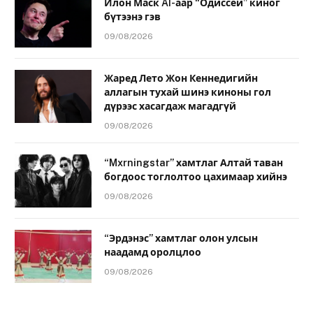
Илон Маск AI-аар “Одиссей” киног
бүтээнэ гэв
09/08/2026
Жаред Лето Жон Кеннедигийн
аллагын тухай шинэ киноны гол
дүрээс хасагдаж магадгүй
09/08/2026
“Mxrningstar” хамтлаг Алтай таван
богдоос тоглолтоо цахимаар хийнэ
09/08/2026
“Эрдэнэс” хамтлаг олон улсын
наадамд оролцлоо
09/08/2026