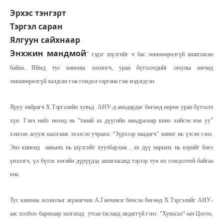
Эрхэс тэнгэрт
Тэргэл саран
Ялгуун сайхнаар
Энхжин мандмой
" гэдэг шүлгийг ч бас зөвшөөрөлгүй ашигласан
байна. Иймд тус киноны зохиогч, уран бүтээлчдийг оюуны өмчид
зөвшөөрөлгүй халдсан гэж гомдол гаргана гэж мэдэгдсэн.
Яруу найрагч Х.Тэргэлийн хувьд АНУ-д амьдардаг бөгөөд өөрөө уран бүтээлч
хүн. Гэвч найз нөхөд нь “танай ах дүүгийн амьдралаар кино хийсэн юм уу”
хэмээн асууж шалгааж эхэлсэн учрааэс “Зүрхээр наадагч” киног нь үзсэн гэнэ.
Энэ кинонд аавынх нь шүлгийг хуулбарлаж , ах дүү нарынх нь нэрийг биеэ
үнэлэгч, үл бүтэх хөгийн дүрүүдэд ашигласанд тэрээр тун их гомдолтой байгаа
юм.
Тус киноны зохиолыг жүжигчин А.Ганчимэг бичсэн бөгөөд Х.Тэргэлийг АНУ-
аас холбоо барихаар залгахад утсаа таслаад авдаггүй гэнэ. "Хувьсал"-ын Цогоо,