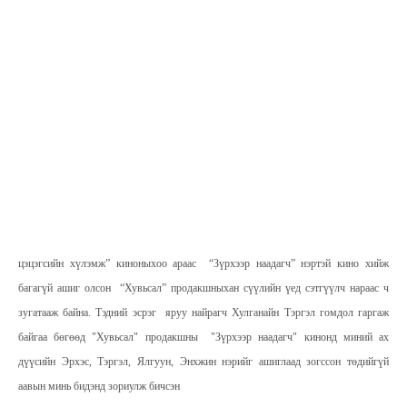
цэцэгсийн хүлэмж” киноныхоо араас “Зүрхээр наадагч” нэртэй кино хийж
багагүй ашиг олсон “Хувьсал” продакшныхан сүүлийн үед сэтгүүлч нараас ч
зугатааж байна. Тэдний эсрэг яруу найрагч Хулганайн Тэргэл гомдол гаргаж
байгаа бөгөөд "Хувьсал" продакшны "Зүрхээр наадагч" кинонд миний ах
дүүсийн Эрхэс, Тэргэл, Ялгуун, Энхжин нэрийг ашиглаад зогссон төдийгүй
аавын минь бидэнд зориулж бичсэн