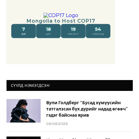
СҮҮЛД НЭМЭГДСЭН
Вупи Голдберг “Бусад хүмүүсийн
татгалзсан бүх дүрийг надад өгөөч”
гэдэг байснаа ярив
09/08/2026