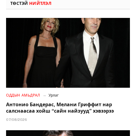
ТӨСТЭЙ
НИЙТЛЭЛ
ОДДЫН АМЬДРАЛ
Урлаг
Антонио Бандерас, Мелани Гриффит нар
салснаасаа хойш “сайн найзууд” хэвээрээ
07/08/2026