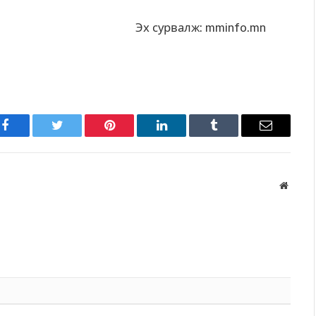
Эх сурвалж: mminfo.mn
Facebook
Twitter
Pinterest
LinkedIn
Tumblr
Имэйл
Вэбса