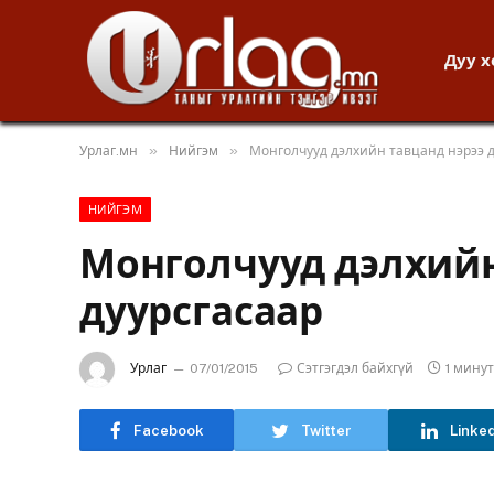
Дуу 
»
»
Урлаг.мн
Нийгэм
Монголчууд дэлхийн тавцанд нэрээ д
НИЙГЭМ
Монголчууд дэлхийн
дуурсгасаар
Урлаг
07/01/2015
Сэтгэгдэл байхгүй
1 мину
Facebook
Twitter
Linke