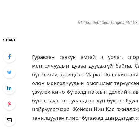
81140de6e040ec5foriginal254594
SHARE
Гуравхан сая
хүн амтай ч урлаг, спо
монголчуудын цуваа дуусахгүй байна. 
бүтээлчид оролцсон Марко Поло киноны 
олон монголчуудын омогшлыг төрүүлсэн 
үзүүлэх кино бүтээлд поксын дэлхийн ав
бүтээх дүр нь тулалдсан хүн бүхнээ буу
найруулагчаар Жейсон Нин Као ажиллаж б
танилцуулан киног бүтээхэд шаардагдах х