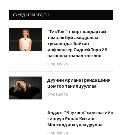
СҮҮЛД НЭМЭГДСЭН
“ТикТок”-т хорт хавдартай
тэмцэж буй амьдралаа
хуваалцдаг байсан
инфлюнсер Сидней Тоул 26
насандаа таалал төгслөө
07/08/2026
Дуучин Ариана Гранде шинэ
цомгоо танилцууллаа
07/08/2026
Алдарт “Boyzone” хамтлагийн
гишүүн Ронан Китинг
Монголд анх удаа дуулна
07/08/2026