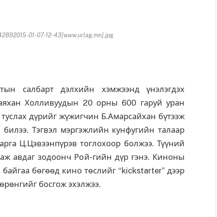
2892015-01-07-12-43[www.urlag.mn].jpg
ртын салбарт дэлхийн хэмжээнд үнэлэгдэх
Саяхан Холливуудын 20 орны 600 гаруй уран
туслах дүрийг жүжигчин Б.Амарсайхан бүтээж
билээ. Тэгвэл мэргэжлийн кунфугийн талаар
арга Ц.Цэвээнпүрэв тоглохоор болжээ. Түүний
лгаж авдаг зодоонч Рой-гийн дүр гэнэ. Киноны
айгаа бөгөөд кино төслийг “kickstarter” дээр
өрөнгийг босгож эхэлжээ.