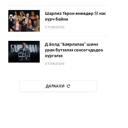
Шарлиз Терон өнөөдөр 51 нас
хүрч байна
07/08/2026
Д.Болд “Баярлалаа” шинэ
уран бүтээлээ сонсогчдодоо
хүргэлээ
07/08/2026
ДАРААХИ