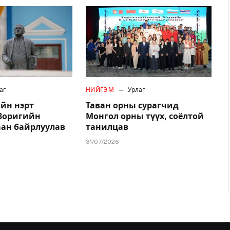
аг
НИЙГЭМ
Урлаг
йн нэрт
Таван орны сурагчид
.Зоригийн
Монгол орны түүх, соёлтой
аан байрлуулав
танилцав
31/07/2026