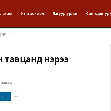
хөгжим
Утга зохиол
Язгуур урлаг
Сонгодог ур
уурсгасаар
 тавцанд нэрээ
т уншина
dIn