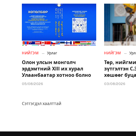
НИЙГЭМ
Урлаг
НИЙГЭМ
Урл
Олон улсын монголч
Төр, нийгми
эрдэмтний XIII их хурал
зүтгэлтэн С
Улаанбаатар хотноо болно
хөшөөг буц
05/08/2026
03/08/2026
Сэтгэгдэл хаалттай