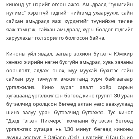
кинонд уг нэрийг өгсөн ажээ. Амьдралд “гунигийн
нулимс” хэрэггүй гэдгийг нийгэмд ухааруулж, сайн
сайхан амьдралд яаж хүрдэгийг түүнийхээ төлөө
яаж тэмцэж, сайхан амьдралд хүрч болдог гэдгийг
харуулахыг гол зорилго болгосон байна.
Киноны үйл явдал, загвар зохион бүтээгч Юмжир
хэмээх жирийн нэгэн бүсгүйн амьдрал, хувь заяаны
өөрчлөлт, алдаж, онох, муу муухай бүхнээс сайн
сайхан руу тэмүүлж амжилтанд хүрч байгаагаар
үргэлжилнэ. Кино зураг авалт хоёр сарын
хугацаанд үргэлжилсэн бөгөөд кино группт 30 уран
бүтээлчид оролцсон бөгөөд алтан үеэс авахуулаад
шинэ залуу уран бүтээлчид бүтээжээ. Тус киног
“Дээд Гэгээн Пикчерс" компани бүтээсэн бөгөөд
үргэлжпэх хугацаа нь 1.30 минут бөгөөд киноны
дууны аялгууг Б.Одбаяр /Ок|/, шүлгийг Д.Ган-Очир