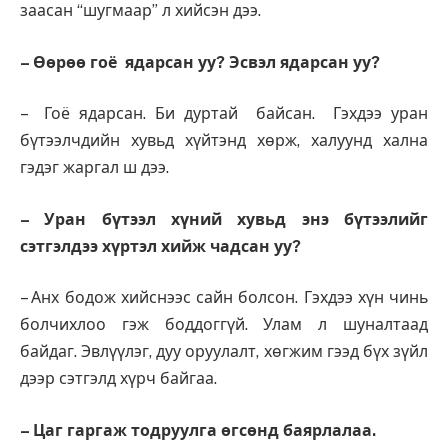
заасан “шугмаар” л хийсэн дээ.
– Өөрөө гоё ядарсан уу? Эсвэл ядарсан уу?
– Гоё ядарсан. Би дуртай байсан. Гэхдээ уран
бүтээлчдийн хувьд хүйтэнд хөрж, халуунд хална
гэдэг жаргал ш дээ.
– Уран бүтээл хүний хувьд энэ бүтээлийг
сэтгэлдээ хүртэл хийж чадсан уу?
– Анх бодож хийснээс сайн болсон. Гэхдээ хүн чинь
болчихлоо гэж боддоггүй. Улам л шуналтаад
байдаг. Эвлүүлэг, дуу оруулалт, хөгжим гээд бүх зүйл
дээр сэтгэлд хүрч байгаа.
– Цаг гаргаж тодруулга өгсөнд баярлалаа.