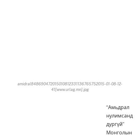
amidral848690472015010812331136765752015-01-08-12-
41[www.urlag.mn].jpg
“Амьдрал
нулимсанд
дургүй”
Монголын