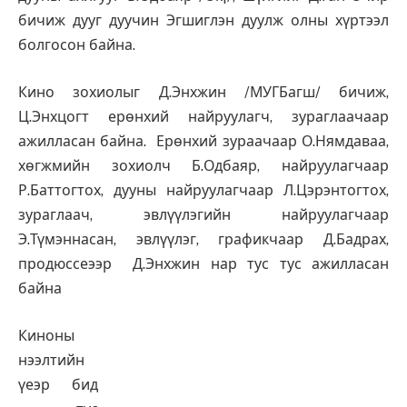
бичиж дууг дуучин Эгшиглэн дуулж олны хүртээл
болгосон байна.
Кино зохиолыг Д.Энхжин /МУГБагш/ бичиж,
Ц.Энхцогт ерөнхий найруулагч, зураглаачаар
ажилласан байна. Ерөнхий зураачаар О.Нямдаваа,
хөгжмийн зохиолч Б.Одбаяр, найруулагчаар
Р.Баттогтох, дууны найруулагчаар Л.Цэрэнтогтох,
зураглаач, эвлүүлэгийн найруулагчаар
Э.Түмэннасан, эвлүүлэг, графикчаар Д.Бадрах,
продюссеээр Д.Энхжин нар тус тус ажилласан
байна
Киноны
нээлтийн
үеэр бид