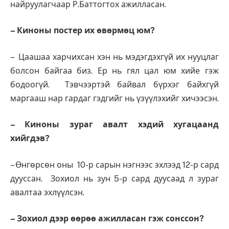
найруулагчаар Р.Баттогтох ажилласан.
– Киноны постер их өвөрмөц юм?
– Цаашаа харчихсан хэн нь мэдэгдэхгүй их нууцлаг
болсон байгаа биз. Ер нь гял цал юм хийе гэж
бодоогүй. Тэвчээртэй байвал бүрхэг байхгүй
маргааш нар гардаг гэдгийг нь үзүүлэхийг хичээсэн.
– Киноны зураг авалт хэдий хугацаанд
хийгдэв?
– Өнгөрсөн оны 10-р сарын нэгнээс эхлээд 12-р сард
дууссан. Зохиол нь зун 5-р сард дуусаад л зураг
авалтаа эхлүүлсэн.
– Зохиол дээр өөрөө ажилласан гэж сонссон?