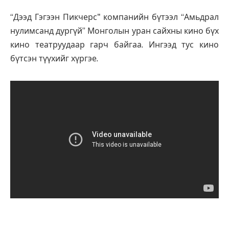
“Дээд Гэгээн Пикчерс" компанийн бүтээл “Амьдрал
нулимсанд дургүй” Монголын уран сайхны кино бүх
кино театруудаар гарч байгаа. Ингээд тус кино
бүтсэн түүхийг хүргэе.