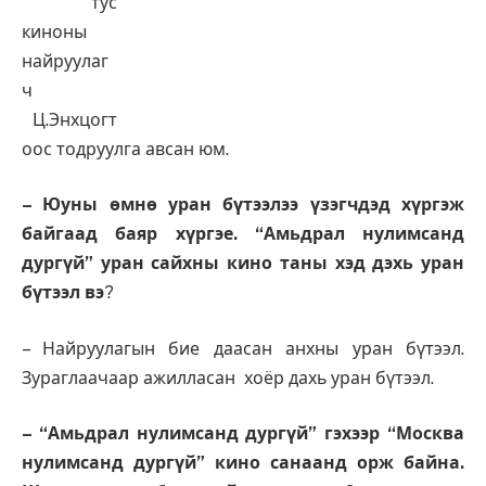
тус
киноны
найруулаг
ч
Ц.Энхцогт
оос тодруулга авсан юм.
– Юуны өмнө уран бүтээлээ үзэгчдэд хүргэж
байгаад баяр хүргэе. “Амьдрал нулимсанд
дургүй” уран сайхны кино таны хэд дэхь уран
бүтээл вэ
?
– Найруулагын бие даасан анхны уран бүтээл.
Зураглаачаар ажилласан хоёр дахь уран бүтээл.
– “Амьдрал нулимсанд дургүй” гэхээр “Москва
нулимсанд дургүй” кино санаанд орж байна.