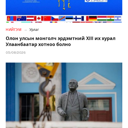
НИЙГЭМ
Урлаг
Олон улсын монголч эрдэмтний XIII их хурал
Улаанбаатар хотноо болно
05/08/2026