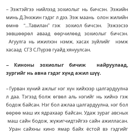
– Ээжтэйгээ нийлээд зохиолыг нь бичсэн. Ээжийн
минь Д.Энхжин гэдэг л дээ. Ээж маань олон жилийн
өмнө “…Тавилан” гэж зохиол бичсэн. Ээжээсээ
зөвшөөрөл аваад өөрчилөөд зохиолыг бичсэн.
Агуулга нь ижилхэн нэмж, хасах зүйлийг нэмж
хасаад СГЗ С.Пүрэв гуайд хянуулсан.
– Киноны зохиолыг бичиж найруулаад,
зургийг нь авна гэдэг хүнд ажил шүү.
– Гурван хүний ажлыг нэг хүн хийхээр цалгардуулна
л даа. Тэгээд болж өгвөл аль нэгийг нь хийнэ гэж
бодож байсан. Нэг бол ажлаа цалгардуулна, нэг бол
өөрөө маш их ядрахаар байсан. Удаж зураг авсных
маш сайн бодож, жүжигчидтэйгээ сайн ажилласан.
Уран сайхны кино ямар байх ёстой вэ гэдгийг