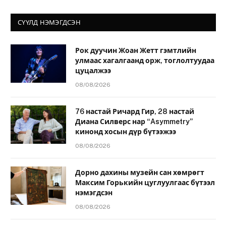
СҮҮЛД НЭМЭГДСЭН
Рок дуучин Жоан Жетт гэмтлийн
улмаас хагалгаанд орж, тоглолтуудаа
цуцалжээ
08/08/2026
76 настай Ричард Гир, 28 настай
Диана Силверс нар “Asymmetry”
кинонд хосын дүр бүтээжээ
08/08/2026
Дорно дахины музейн сан хөмрөгт
Максим Горькийн цуглуулгаас бүтээл
нэмэгдсэн
08/08/2026