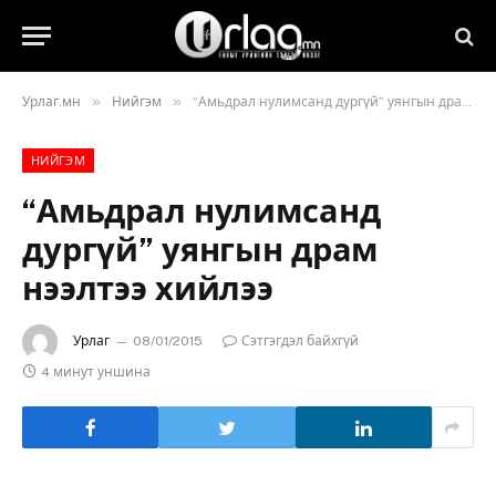
»
»
Урлаг.мн
Нийгэм
“Амьдрал нулимсанд дургүй” уянгын драм нээлтээ хийлээ
НИЙГЭМ
“Амьдрал нулимсанд
дургүй” уянгын драм
нээлтээ хийлээ
Урлаг
08/01/2015
Сэтгэгдэл байхгүй
4 минут уншина