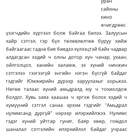
уран
сайхны
кино
өчигдрөөс
үзэгчдийн хүртээл болж байгаа билээ. Залуусын
хайр сэтгэл, гэр бүл төлөвлөлтөө буруу хийж
байгаагаас гадна бие биедээ хүлээцтэй байх чадвар
алдагдсан хэдий ч олны дотор хүн чанар, ухаан,
ойлголцол, ханийн халамж, эх хүний нинжин
сэтгэлээ гээгээгүй энгийн нэгэн бүсгүй байдаг
гэдгийг Юмжирийн дүрээр харуулахыг зорьжээ.
Нөгөө талаас хүний амьдралд юу ч тохиолдож
болдог. Хувь заяа хаашаа ч эргэж болох хэдий ч
хүмүүний сэтгэл санаа эрхэм гэдгийг “Амьдрал
нулимсанд дургүй" нэрээр илэрхийлжээ. Нулимс
гэдэг хүний уйтгар гуниг, баяр хөөр, гомдол
шаналал сэтгэлийн илэрхийлэл байдаг учраас