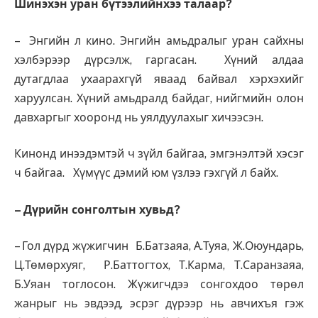
Шинэхэн уран бүтээлийнхээ талаар?
– Энгийн л кино. Энгийн амьдралыг уран сайхны
хэлбэрээр дүрсэлж, гаргасан. Хүний алдаа
дутагдлаа ухаарахгүй яваад байвал хэрхэхийг
харуулсан. Хүний амьдралд байдаг, нийгмийн олон
давхаргыг хооронд нь уялдуулахыг хичээсэн.
Кинонд инээдэмтэй ч зүйл байгаа, эмгэнэлтэй хэсэг
ч байгаа. Хүмүүс дэмий юм үзлээ гэхгүй л байх.
– Дүрийн сонголтын хувьд?
– Гол дүрд жүжигчин Б.Батзаяа, А.Туяа, Ж.Оюундарь,
Ц.Төмөрхуяг, Р.Баттогтох, Т.Карма, Т.Саранзаяа,
Б.Уяан тоглосон. Жүжигчдээ сонгохдоо төрөл
жанрыг нь эвдээд, эсрэг дүрээр нь авчихъя гэж