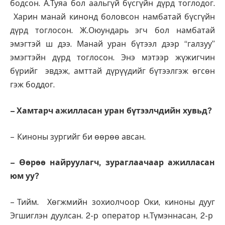
бодсон. А.Туяа бол аальгүй бүсгүйн дүрд тоглодог.
Харин манай кинонд боловсон намбатай бүсгүйн
дүрд тоглосон. Ж.Оюундарь эгч бол намбатай
эмэгтэй ш дээ. Манай уран бүтээл дээр “галзуу”
эмэгтэйн дүрд тоглосон. Энэ мэтээр жүжигчин
бүрийг эвдэж, амттай дүрүүдийг бүтээлгэж өгсөн
гэж боддог.
– Хамтарч ажилласан уран бүтээлчдийн хувьд?
– Киноны зургийг би өөрөө авсан.
– Өөрөө найруулагч, зураглаачаар ажилласан
юм уу?
– Тийм. Хөгжмийн зохиолчоор Оки, киноны дууг
Эгшиглэн дуулсан. 2-р оператор н.Түмэннасан, 2-р