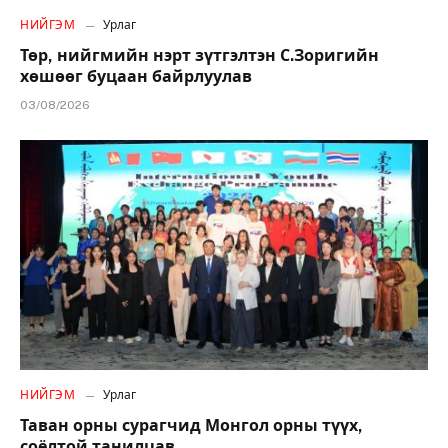
НИЙГЭМ
Урлаг
Төр, нийгмийн нэрт зүтгэлтэн С.Зоригийн
хөшөөг буцаан байрлуулав
03/08/2026
НИЙГЭМ
Урлаг
Таван орны сурагчид Монгол орны түүх,
соёлтой танилцав