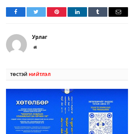
Facebook
Twitter
Pinterest
LinkedIn
Tumblr
Имэйл
Урлаг
Вэбсайт
ТӨСТЭЙ
НИЙТЛЭЛ