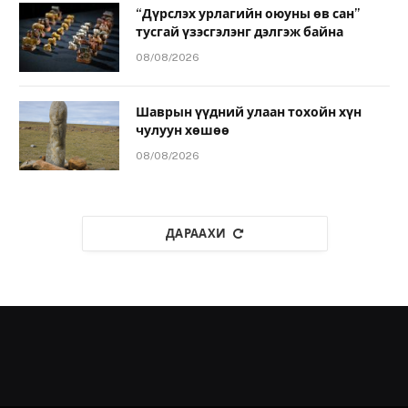
“Дүрслэх урлагийн оюуны өв сан”
тусгай үзэсгэлэнг дэлгэж байна
08/08/2026
Шаврын үүдний улаан тохойн хүн
чулуун хөшөө
08/08/2026
ДАРААХИ