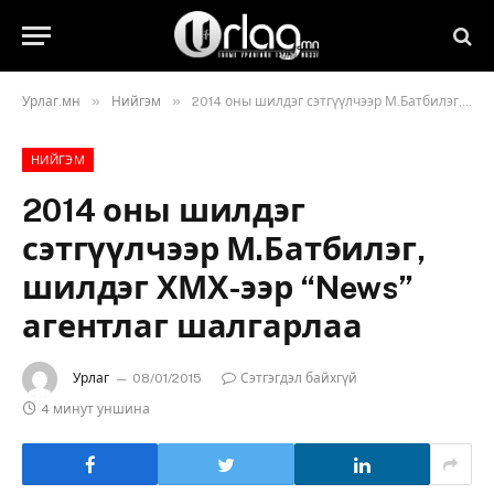
»
»
Урлаг.мн
Нийгэм
2014 оны шилдэг сэтгүүлчээр М.Батбилэг, шилдэг ХМХ-ээр “News” агентлаг шалгарлаа
НИЙГЭМ
2014 оны шилдэг
сэтгүүлчээр М.Батбилэг,
шилдэг ХМХ-ээр “News”
агентлаг шалгарлаа
Урлаг
08/01/2015
Сэтгэгдэл байхгүй
4 минут уншина