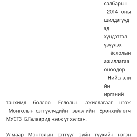
салбарын
2014 оны
шилдэгүүд
эд
хүндэтгэл
үзүүлэх
ёслолын
ажиллагаа
өнөөдөр
Нийслэли
йн
иргэний
танхимд боллоо. Ёслолын ажиллагааг нээж
Монголын сэтгүүлчдийн эвлэлийн Ерөнхийлөгч
МУСГЗ Б.Галаарид нээж үг хэлсэн.
Улмаар Монголын сэтгүүл зүйн түүхийн нэгэн