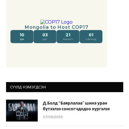
СҮҮЛД НЭМЭГДСЭН
Д.Болд “Баярлалаа” шинэ уран
бүтээлээ сонсогчдодоо хүргэлээ
07/08/2026