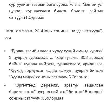
сургуулийн газрын багц сурвалжлага, “Зэвтэй ус”
цуврал сурвалжлага бичсэн Содо.тп сайтын
сэтгүүлч Г.Одгарав
“Монгол Улсын 2014 оны сонины шилдэг сэтгүүлч”-
ээр
“Гурван тэсийн улаан чулуу хүний аминд хүрлээ”
3 цуврал сурвалжлага, “Хар тугалга 803 зарлаж
байна” цуврал нийтлэл, сурвалжлага, ярилцлага,
“Хүүхэд зориулсан садар самуун цуврал бичсэн
“Зууны мэдээ” сонины сэтгүүлч Б.Солонго,
“Эргэлтэнд дөрөөлж, эрээгүй аашилсан
барилгынхан” цуврал нийтлэл” бичсэн “Өнөөдөр”
сонины сэтгүүлч Х.Болормаа