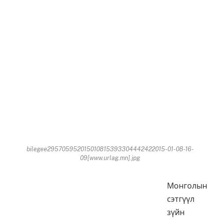
bilegee295705952015010815393304442422015-01-08-16-
09[www.urlag.mn].jpg
Монголын
сэтгүүл
зүйн