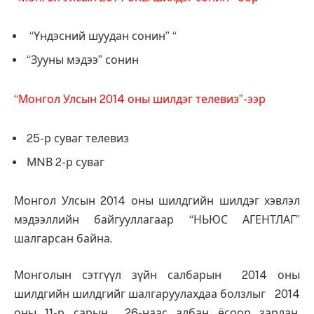
“Үндэсний шуудан сонин” “
“Зууны мэдээ” сонин
“Монгол Улсын 2014 оны шилдэг телевиз”-ээр
25-р суваг телевиз
МNВ 2-р суваг
Монгол Улсын 2014 оны шилдгийн шилдэг хэвлэл
мэдээллийн байгууллагаар “НЬЮС АГЕНТЛАГ”
шалгарсан байна.
Монголын сэтгүүл зүйн салбарын 2014 оны
шилдгийн шилдгийг шалгаруулахдаа болзлыг 2014
оны 11-р сарын 26-наас албан ёсоор зарлан,