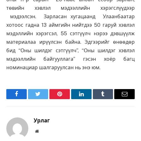
төвийн хэвлэл мэдээллийн хэрэгслүүдээр
мэдээлсэн. Зарласан хугацаанд Улаанбаатар
хотоос гадна 13 аймгийн нийтдээ 50 гаруй хэвлэл
мэдэллийн хэрэгсэл, 55 сэтгүүлч нэрээ дэвшүүлж
материалаа ирүүлсэн байна. Эдгээрийг өнөөдөр
бид “Оны шилдэг сэтгүүлч”, “Оны шилдэг хэвлэл
мэдээллийн байгууллага” гэсэн хоёр багц
номинациар шалгаруулсан нь энэ юм.
Facebook
Twitter
Pinterest
LinkedIn
Tumblr
Имэйл
Урлаг
Вэбсайт