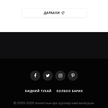
ДАРААХИ
Facebook
Twitter
Instagram
Pinterest
БИДНИЙ ТУХАЙ
ХОЛБОО БАРИХ
© 2009-2026 зохиогчын эрх хуулиар хамгаалагдсан.