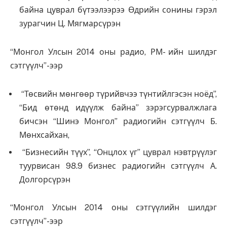
байна цуврал бүтээлээрээ Өдрийн сонины гэрэл
зурагчин Ц. Мягмарсүрэн
“Монгол Улсын 2014 оны радио, РМ- ийн шилдэг
сэтгүүлч”-ээр
“Төсвийн мөнгөөр түрийвчээ түнтийлгэсэн ноёд”,
“Бид өтөнд идүүлж байна” зэрэгсурвалжлага
бичсэн “Шинэ Монгол” радиогийн сэтгүүлч Б.
Мөнхсайхан,
“Бизнесийн түүх”, “Онцлох үг” цуврал нэвтрүүлэг
туурвисан 98.9 бизнес радиогийн сэтгүүлч А.
Долгорсүрэн
“Монгол Улсын 2014 оны сэтгүүлийн шилдэг
сэтгүүлч”-ээр