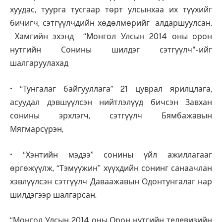
хуудас, туурга тусгаар төрт улсынхаа их түүхийг
бичигч, сэтгүүлчдийн хөдөлмөрийг алдаршуулсан.
Хамгийн эхэнд “Монгол Улсын 2014 оны орон
нутгийн Сонины шилдэг сэтгүүлч"-ийг
шалгаруулахад
• “Тунгалаг байгууллага” 21 цуврал ярилцлага,
асуудал дэвшүүлсэн нийтлэлүүд бичсэн Завхан
сонины эрхлэгч, сэтгүүлч Бямбажавын
Мягмарсүрэн,
• “Хэнтийн мэдээ” сонины үйл ажиллагааг
өргөжүүлж, “Тэмүүжин” хүүхдийн сонинг санаачлан
хэвлүүлсэн сэтгүүлч Даваажавын Одонтунгалаг нар
шилдэгээр шалгарсан.
“Монгол Улсын 2014 оны Орон нутгийн телевизийн