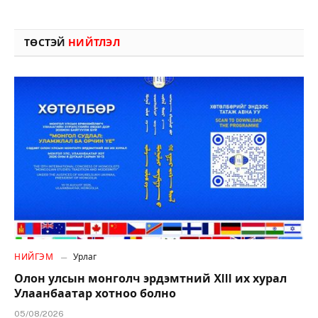
ТӨСТЭЙ
НИЙТЛЭЛ
НИЙГЭМ
Урлаг
Олон улсын монголч эрдэмтний XIII их хурал
Улаанбаатар хотноо болно
05/08/2026