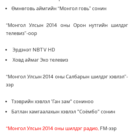
Өмнөговь аймгийн “Монгол говь” сонин
“Монгол Улсын 2014 оны Орон нутгийн шилдэг
телевиз”-оор
Эрдэнэт NBTV HD
Ховд аймаг Эко телевиз
“Монгол Улсын 2014 оны Салбарын шилдэг хэвлэл”-
ээр
Тээврийн хэвлэл 'Ган зам" сониноо
Батлан хамгаалахын хэвлэл "Соёмбо" сонин
“Монгол Улсын 2014 оны шилдэг радио,
FМ-ээр