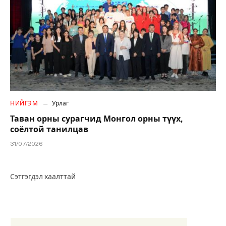
НИЙГЭМ
Урлаг
Таван орны сурагчид Монгол орны түүх,
соёлтой танилцав
31/07/2026
Сэтгэгдэл хаалттай