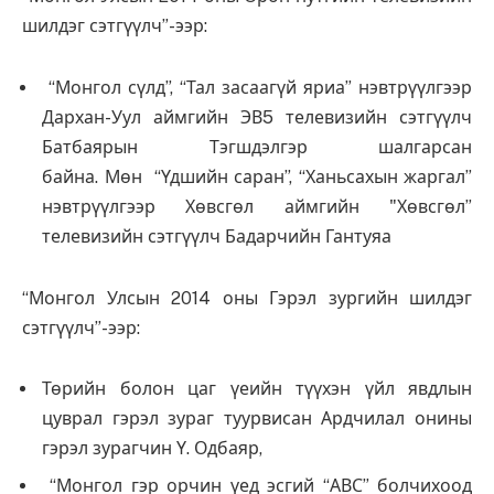
шилдэг сэтгүүлч”-ээр:
“Монгол сүлд”, “Тал засаагүй яриа” нэвтрүүлгээр
Дархан-Уул аймгийн ЭВ5 телевизийн сэтгүүлч
Батбаярын Тэгшдэлгэр шалгарсан
байна. Мөн “Үдшийн саран”, “Ханьсахын жаргал”
нэвтрүүлгээр Хөвсгөл аймгийн "Хөвсгөл”
телевизийн сэтгүүлч Бадарчийн Гантуяа
“Монгол Улсын 2014 оны Гэрэл зургийн шилдэг
сэтгүүлч”-ээр:
Төрийн болон цаг үеийн түүхэн үйл явдлын
цуврал гэрэл зураг туурвисан Ардчилал онины
гэрэл зурагчин Ү. Одбаяр,
“Монгол гэр орчин үед эсгий “АВС” болчихоод