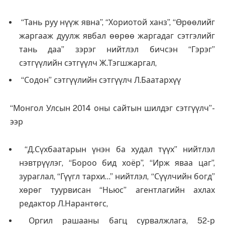
“Тань руу нүүж явна”, “Хориотой ханз”, “Өрөөлийг
жаргааж дуулж явбал өөрөө жаргадаг сэтгэлийг
тань даа” зэрэг нийтлэл бичсэн “Гэрэг”
сэтгүүлийн сэтгүүлч Ж.Тэгшжаргал,
“Содон” сэтгүүлийн сэтгүүлч Л.Баатархүү
“Монгол Улсын 2014 оны сайтын шилдэг сэтгүүлч”-
ээр
“Д.Сүхбаатарын үнэн ба худал түүх” нийтлэл
нэвтрүүлэг, “Бороо бид хоёр”, “Ирж яваа цаг”,
зураглал, “Гүүгл тархи…” нийтлэл, “Сүүлчийн богд”
хөрөг туурвисан “Ньюс” агентлагийн ахлах
редактор Л.Нарантөгс,
Оргил рашааны багц сурвалжлага, 52-р