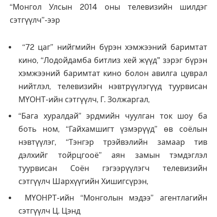
“Монгол Улсын 2014 оны телевизийн шилдэг
сэтгүүлч”-ээр
“72 цаг” нийгмийн бүрэн хэмжээний баримтат
кино, “Лодойдамба битлиз хей жүүд" зэрэг бүрэн
хэмжээний баримтат кино болон авилга цуврал
нийтлэл, телевизийн нэвтрүүлэгүүд туурвисан
МҮОНТ-ийн сэтгүүлч, Г. Золжаргал,
“Бага хуралдай” эрдмийн чуулган ток шоу ба
боть ном, “Гайхамшигт үзмэрүүд” өв соёлын
нэвтүүлэг, “Тэнгэр трэйвэлийн замаар тив
дэлхийг тойрцгооё” аян замын тэмдэглэл
туурвисан Соён гэгээрүүлэгч телевизийн
сэтгүүлч Шархүүгийн Хишигсүрэн,
МҮОНРТ-ийн “Монголын мэдээ” агентлагийн
сэтгүүлч Ц. Цэнд