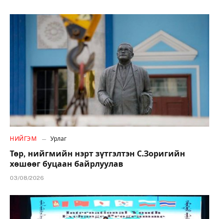
НИЙГЭМ
Урлаг
Төр, нийгмийн нэрт зүтгэлтэн С.Зоригийн
хөшөөг буцаан байрлуулав
03/08/2026