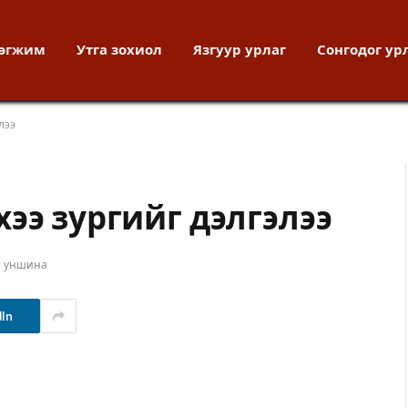
хөгжим
Утга зохиол
Язгуур урлаг
Сонгодог ур
лээ
ээ зургийг дэлгэлээ
т уншина
dIn