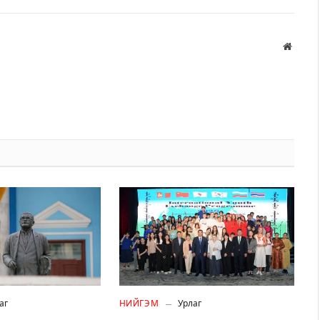
Вэбса
аг
НИЙГЭМ
Урлаг