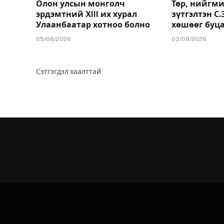
Олон улсын монголч
Төр, нийгми
эрдэмтний XIII их хурал
зүтгэлтэн С
Улаанбаатар хотноо болно
хөшөөг буц
05/08/2026
03/08/2026
Сэтгэгдэл хаалттай