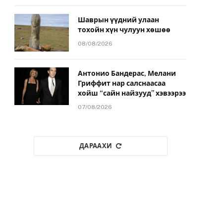
Шаврын үүдний улаан
тохойн хүн чулуун хөшөө
08/08/2026
Антонио Бандерас, Мелани
Гриффит нар салснаасаа
хойш “сайн найзууд” хэвээрээ
07/08/2026
ДАРААХИ