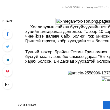
67a5ff719611713aoriginal665355
SHARE
Холливудын сайхан бүсгүйчүүдийн нэг бо
хувийн амьдралаа дэлгэжээ. Тэрээр 10 са
чинийхээ далавч байх болно” гэж бичсэн
Гринтэй гэрлэж, хоёр хүүхдийн ээж болсо
Түүний нөхөр Брайан Остин Грин өмнөх 
бүсгүй маань ээж болсныхоо дараа "Би х
харах болсон. Би дахиад хүүхэдтэй болох
ХУВААЛЦАХ.