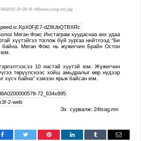
1802015-01-09-16-48[www.urlag.mn].jpg
лох Меган Фокс Инстаграм хуудаснаа анх удаа
ртай хүүтэйгээ тоглож буй зургаа нийтлээд “Би
 байна. Меган Фокс нь жүжигчин Брайн Остон
н юм.
гэрлэлтээсээ 10 настай хүүтэй юм. Жүжигчин
үүгээ төрүүлснээс хойш амьдралыг өөр нүдээр
ыг хүсч байна" хэмээн ярьж байсан юм.
Эх сурвалж: 24tsag.mn
Facebook
Twitter
Pinterest
LinkedIn
Tumblr
Имэйл