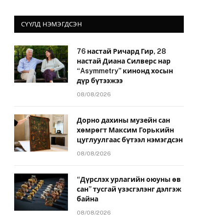
СҮҮЛД НЭМЭГДСЭН
76 настай Ричард Гир, 28
настай Диана Силверс нар
“Asymmetry” кинонд хосын
дүр бүтээжээ
08/08/2026
Дорно дахины музейн сан
хөмрөгт Максим Горькийн
цуглуулгаас бүтээл нэмэгдсэн
08/08/2026
“Дүрслэх урлагийн оюуны өв
сан” тусгай үзэсгэлэнг дэлгэж
байна
08/08/2026