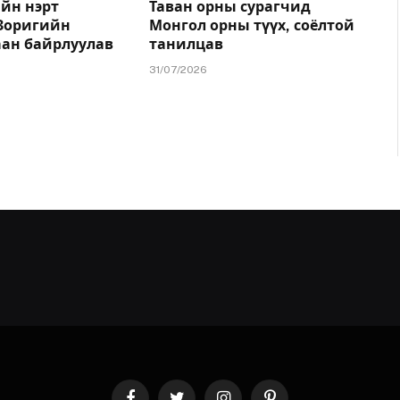
йн нэрт
Таван орны сурагчид
.Зоригийн
Монгол орны түүх, соёлтой
аан байрлуулав
танилцав
31/07/2026