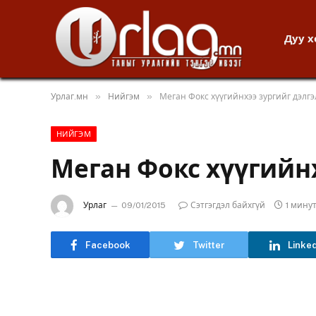
Дуу 
»
»
Урлаг.мн
Нийгэм
Меган Фокс хүүгийнхээ зургийг дэлгэ
НИЙГЭМ
Меган Фокс хүүгийнх
Урлаг
09/01/2015
Сэтгэгдэл байхгүй
1 мину
Facebook
Twitter
Linke