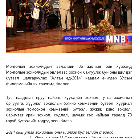
Монголын зохиолчдын эвлэлийн 86 жилийн ойн хүрээнд
Монголын зохиолчдын эвлэлээс зохион байгуулж буй оны шилдэг
бүтээл шалгаруулах “Алтан өд-2014” наадам өчигдөр Улсын
филармонийн их танхимд боллоо.
Тус наадмын яруу найраг, хүүхдийн зохиол, утга зохиолын
орчуулга, хүүрнэл зохиолын богино хэмжээний бүтээл, хүүрнэл
зохиолын томоохон хэмжээний бүтээл, жүжиг, кино зохиол,
баримтат уран зохиол, судлал, шүүмж гэх найман төрөлд 70
гаруй бүтээлийг тодруулсан билээ.
2014 оны утга зохиолын оны шилдэг бүтээлийн төрөлд