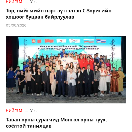
НИЙГЭМ
Урлаг
Төр, нийгмийн нэрт зүтгэлтэн С.Зоригийн
хөшөөг буцаан байрлуулав
03/08/2026
НИЙГЭМ
Урлаг
Таван орны сурагчид Монгол орны түүх,
соёлтой танилцав