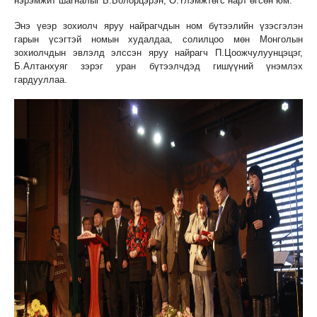
нэрэмжит шагналыг Б.Болорцэрэн, Ө.Үлэмжтөгс нарт өгсөн юм.
Энэ үеэр зохиолч яруу найрагчдын ном бүтээлийн үзэсгэлэн
гарын үсэгтэй номын худалдаа, солилцоо мөн Монголын
зохиолчдын эвлэлд элссэн яруу найрагч П.Цоожчулуунцэцэг,
Б.Алтанхуяг зэрэг уран бүтээлчдэд гишүүний үнэмлэх
гардууллаа.