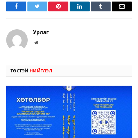
Facebook
Twitter
Pinterest
LinkedIn
Tumblr
Имэйл
Урлаг
Вэбсайт
ТӨСТЭЙ
НИЙТЛЭЛ