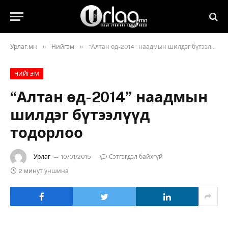
»
»
Урлаг.мн
Нийгэм
“Алтан өд-2014” наадмын шилдэг бүтээлүүд тодорлоо
НИЙГЭМ
“Алтан өд-2014” наадмын
шилдэг бүтээлүүд
тодорлоо
Урлаг
10/01/2015
Сэтгэгдэл байхгүй
2 минут уншина