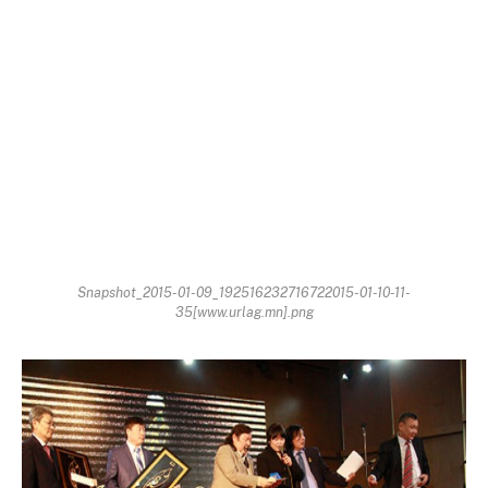
Snapshot_2015-01-09_192516232716722015-01-10-11-
35[www.urlag.mn].png