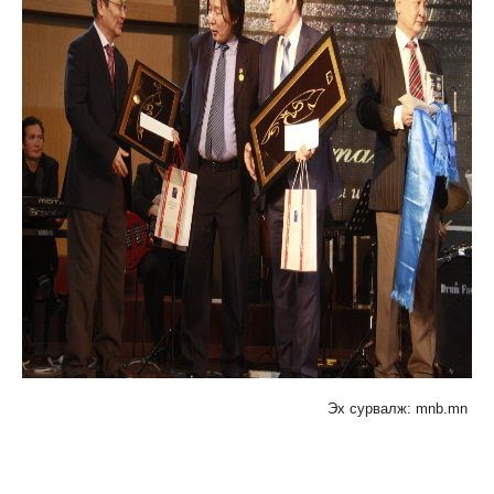
Эх сурвалж: mnb.mn