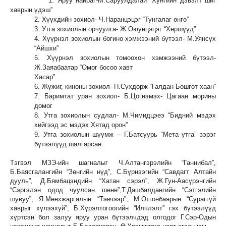
1. Яруу найраг-М.Саруулдалай “Хунгийн дэвэлт шиг
хаврын үдэш”
2. Хүүхдийн зохиол- Ч.Наранцэцэг “Тунгалаг өнгө”
3. Утга зохиолын орчуулга- Ж.Оюунцэцэг “Хөршүүд”
4. Хүүрнэл зохиолын богино хэмжээний бүтээл- М.Уянсүх
“Айшхи”
5. Хүүрнэл зохиолын томоохон хэмжээний бүтээл-
Ж.Заяабаатар “Омог босоо хавт
Хасар”
6. Жүжиг, киноны зохиол- Н.Сүхдорж-“Галдан Бошгот хаан”
7. Баримтат уран зохиол- Б.Цогнэмэх- Цагаан морины
домог
8. Утга зохиолын судлал- М.Чимидцэеэ “Бидний мэдэх
хийгээд эс мэдэх Хятад орон”
9. Утга зохиолын шүүмж – Г.Батсуурь “Мета утга” зэрэг
бүтээлүүд шалгарсан.
Тэгвэл МЗЭ-ийн шагналыг Ч.Алтангэрэлийн “Ганнибал”,
Б.Баясгалангийн “Зөнгийн нүд”, С.Бүрнээгийн “Савдагт Алтайн
дууль”, Д.Бямбацэндийн “Хатан сэрэл”, Ж.Гун-Аасүрэнгийн
“Сэргэлэн одод чуулсан шөнө”,Т.Дашбалдангийн “Сэтгэлийн
шувуу”, Я.Мөнхжаргалын “Тэвчээр”, М.Отгонбаярын “Сураггүй
хаврыг хүлээхүй”, Б.Хүрэлтогоогийн “Илчлэлт” гэх бүтээлүүд
хүртсэн бол залуу яруу уран бүтээлчдэд олгодог Г.Сэр-Одын