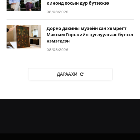
кинонд хосын дүр бүтээжээ
08/08/2026
Дорно дахины музейн сан хөмрөгт
Максим Горькийн цуглуулгаас бүтээл
нэмэгдсэн
08/08/2026
ДАРААХИ