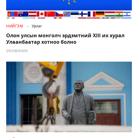
НИЙГЭМ
Урлаг
Олон улсын монголч эрдэмтний XIII их хурал
Улаанбаатар хотноо болно
05/08/2026