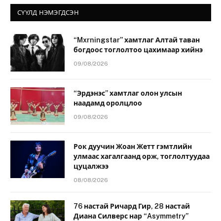
СҮҮЛД НЭМЭГДСЭН
“Mxrningstar” хамтлаг Алтай таван
богдоос тоглолтоо цахимаар хийнэ
09/08/2026
“Эрдэнэс” хамтлаг олон улсын
наадамд оролцлоо
09/08/2026
Рок дуучин Жоан Жетт гэмтлийн
улмаас хагалгаанд орж, тоглолтуудаа
цуцалжээ
08/08/2026
76 настай Ричард Гир, 28 настай
Диана Силверс нар “Asymmetry”