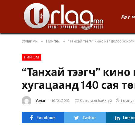
Дуу 
»
»
Урлаг.мн
Нийгэм
“Танхай тээгч” кино нэг долоо хоног
НИЙГЭМ
“Танхай тээгч” кино
хугацаанд 140 сая т
Урлаг
10/01/2015
Сэтгэгдэл байхгүй
1 мину
Facebook
Twitter
Linke