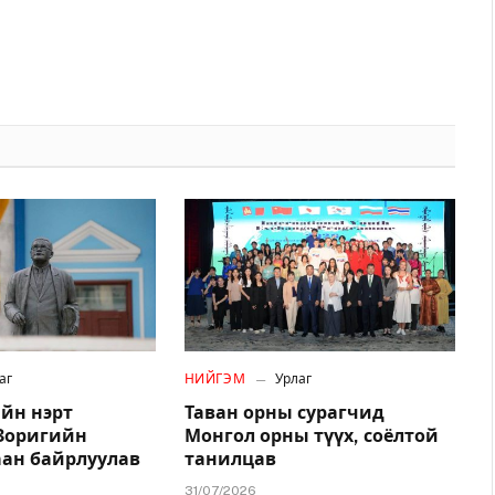
аг
НИЙГЭМ
Урлаг
йн нэрт
Таван орны сурагчид
.Зоригийн
Монгол орны түүх, соёлтой
аан байрлуулав
танилцав
31/07/2026