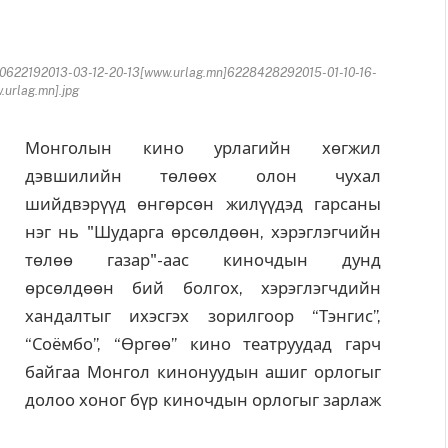
0622192013-03-12-20-13[www.urlag.mn]6228428292015-01-10-16-
urlag.mn].jpg
Монголын кино урлагийн хөгжил
дэвшилийн төлөөх олон чухал
шийдвэрүүд өнгөрсөн жилүүдэд гарсаны
нэг нь "Шударга өрсөлдөөн, хэрэглэгчийн
төлөө газар"-аас киночдын дунд
өрсөлдөөн бий болгох, хэрэглэгчдийн
хандалтыг ихэсгэх зорилгоор “Тэнгис”,
“Соёмбо”, “Өргөө” кино театруудад гарч
байгаа Монгол кинонуудын ашиг орлогыг
долоо хоног бүр киночдын орлогыг зарлаж