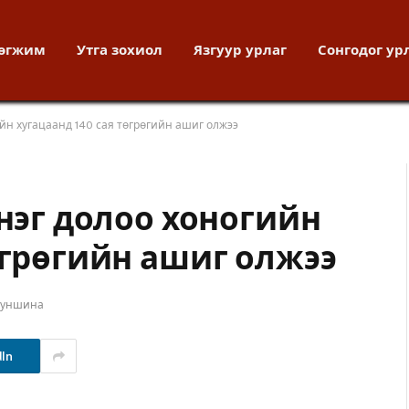
хөгжим
Утга зохиол
Язгуур урлаг
Сонгодог ур
ийн хугацаанд 140 сая төгрөгийн ашиг олжээ
 нэг долоо хоногийн
өгрөгийн ашиг олжээ
т уншина
dIn