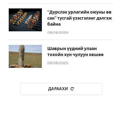
“Дүрслэх урлагийн оюуны өв
сан” тусгай үзэсгэлэнг дэлгэж
байна
08/08/2026
Шаврын үүдний улаан
тохойн хүн чулуун хөшөө
08/08/2026
ДАРААХИ