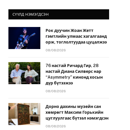
СҮҮЛД НЭМЭГДСЭН
Рок дуучин Жоан Жетт
гэмтлийн улмаас хагалгаанд
орж, тоглолтуудаа цуцалжээ
08/08/2026
76 настай Ричард Гир, 28
настай Диана Силверс нар
“Asymmetry” кинонд хосын
дүр бүтээжээ
08/08/2026
Дорно дахины музейн сан
хөмрөгт Максим Горькийн
цуглуулгаас бүтээл нэмэгдсэн
08/08/2026