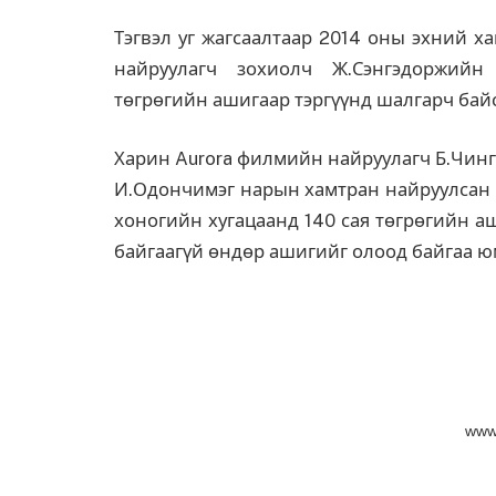
Тэгвэл уг жагсаалтаар 2014 оны эхний х
найруулагч зохиолч Ж.Сэнгэдоржийн 
төгрөгийн ашигаар тэргүүнд шалгарч бай
Харин Aurora филмийн найруулагч Б.Чин
И.Одончимэг нарын хамтран найруулсан “
хоногийн хугацаанд 140 сая төгрөгийн 
байгаагүй өндөр ашигийг олоод байгаа ю
www