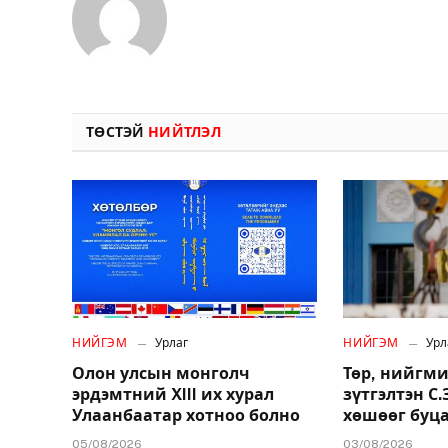
ТӨСТЭЙ
НИЙТЛЭЛ
НИЙГЭМ
Урлаг
НИЙГЭМ
Урл
Олон улсын монголч
Төр, нийгми
эрдэмтний XIII их хурал
зүтгэлтэн С
Улаанбаатар хотноо болно
хөшөөг буц
05/08/2026
03/08/2026