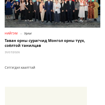
НИЙГЭМ
Урлаг
Таван орны сурагчид Монгол орны түүх,
соёлтой танилцав
31/07/2026
Сэтгэгдэл хаалттай