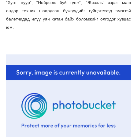
“Хунт нуур”, “Нойрсож буй гүнж”, “Жизель” зэрэг маш
техник шаардсан бүжгүүдийг гүйцэтгэхэд эмэгтэй
өндөр
балетчидад илүү уян хатан байх боломжийг олгодог хувцас
юм.