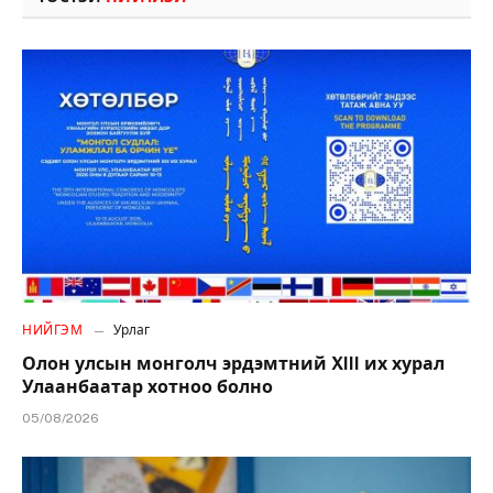
НИЙГЭМ
Урлаг
Олон улсын монголч эрдэмтний XIII их хурал
Улаанбаатар хотноо болно
05/08/2026