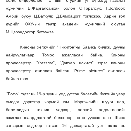
болж
өндөрлөлөө.
"U film" студийн уг бүтээлд Гавьяат
жүжигчин Б.Жаргалсайхан болон О.Гэрэлсүх, Г.Золбоот,
Амбий буюу Ц.Батхуяг, Д.Бямбацогт тогложээ. Харин гол
дүрийг ОХУ-ын театр академи жүжигчний оюутан
М.Цэрэндолгор бүтээжээ.
Киноны хөгжмийг “Никитон”-ы Баачка бичиж, дууны
найруулагчаар Томоо ажилласан байна. Киноны
продюсерээр “Үргээлэг”, "Давхар цохилт” зэрэг киноны
продюсерээр ажиллаж байсан "Prime pictures" ажиллаж
байгаа гэнэ.
"Тютю" гэдэг нь 19-р зууны үед үүссэн балетийн бүжгийн үеэр
өмсдөг дэрвэгэр хормой юм. Мэргэжлийн шүүгч нар,
балетчидын техник чадвар, хөлний хөдөлгөөнийг
ажиглах шаардлагатай болсноор тютю үүссэн гэнэ. Шинэ
загварын өвдгөөр татсан 16 давхаргатай урт тютю нь