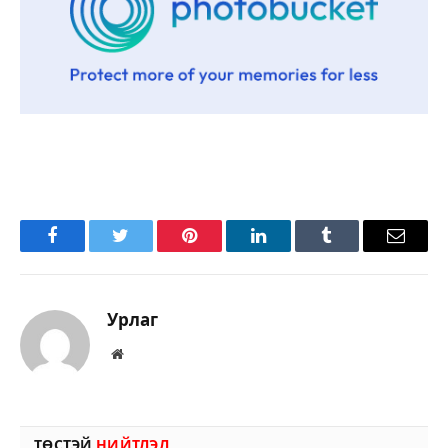
Facebook
Twitter
Pinterest
LinkedIn
Tumblr
Имэйл
Урлаг
Вэбсайт
ТӨСТЭЙ
НИЙТЛЭЛ