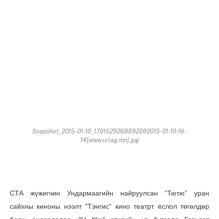
Snapshot_2015-01-10_1701529268892282015-01-10-16-
14[www.urlag.mn].jpg
СТА жүжигчин Ундармаагийн найруулсан “Тютю” уран
сайхны кино
ны нээлт
"Тэнгис" кино театрт ёслол төгөлдөр