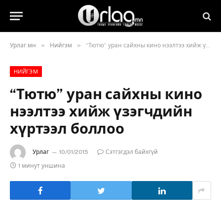
»
»
Урлаг.мн
Нийгэм
“Тютю” уран сайхны кино нээлтээ хийж үзэгчдийн хүртээл боллоо
НИЙГЭМ
“Тютю” уран сайхны кино
нээлтээ хийж үзэгчдийн
хүртээл боллоо
Урлаг
10/01/2015
Сэтгэгдэл байхгүй
1 минут уншина