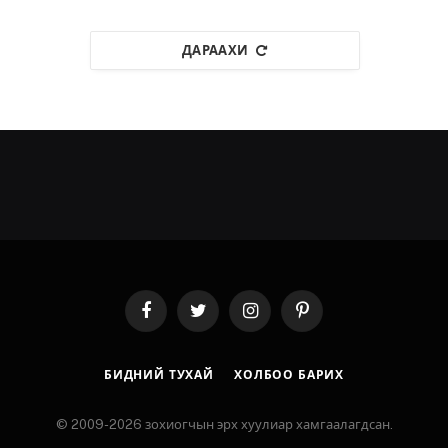
ДАРААХИ
Facebook
Twitter
Instagram
Pinterest
БИДНИЙ ТУХАЙ
ХОЛБОО БАРИХ
© 2009-2026 зохиогчын эрх хуулиар хамгаалагдсан.