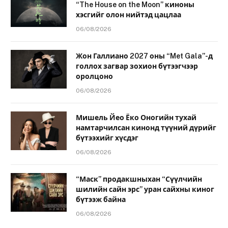
“The House on the Moon” киноны
хэсгийг олон нийтэд цацлаа
06/08/2026
Жон Галлиано 2027 оны “Met Gala”-д
голлох загвар зохион бүтээгчээр
оролцоно
06/08/2026
Мишель Йео Ёко Оногийн тухай
намтарчилсан кинонд түүний дүрийг
бүтээхийг хүсдэг
06/08/2026
“Маск” продакшныхан “Сүүлчийн
шилийн сайн эрс” уран сайхны киног
бүтээж байна
06/08/2026