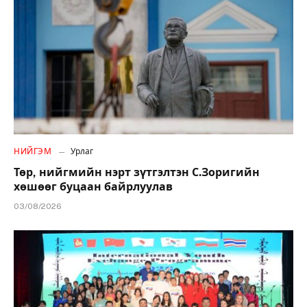
НИЙГЭМ
Урлаг
Төр, нийгмийн нэрт зүтгэлтэн С.Зоригийн
хөшөөг буцаан байрлуулав
03/08/2026