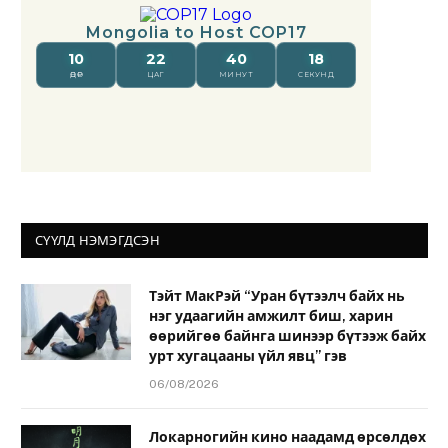
СҮҮЛД НЭМЭГДСЭН
Тэйт МакРэй “Уран бүтээлч байх нь
нэг удаагийн амжилт биш, харин
өөрийгөө байнга шинээр бүтээж байх
урт хугацааны үйл явц” гэв
06/08/2026
Локарногийн кино наадамд өрсөлдөх