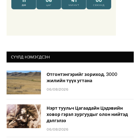
СҮҮЛД НЭМЭГДСЭН
Отгонтэнгэрийг зориход, 3000
жилийн түүх угтана
06/08/2026
Нэрт туульч Цагаадайн Цэдэвийн
ховор гэрэл зургуудыг олон нийтэд
дэлгэлээ
06/08/2026