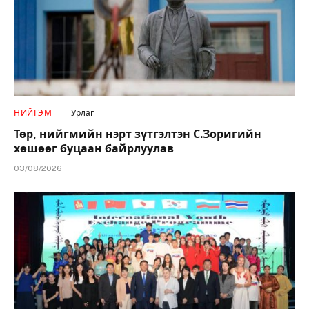
НИЙГЭМ
Урлаг
Төр, нийгмийн нэрт зүтгэлтэн С.Зоригийн
хөшөөг буцаан байрлуулав
03/08/2026