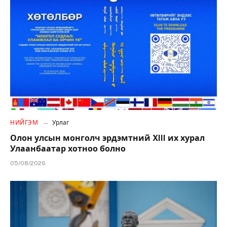
НИЙГЭМ
Урлаг
Олон улсын монголч эрдэмтний XIII их хурал
Улаанбаатар хотноо болно
05/08/2026