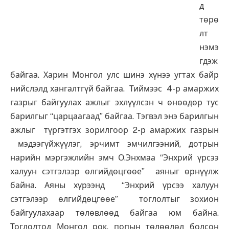
д
төрө
лт
нэмэ
гдэж
байгаа. Харин Монгол улс шинэ хүнээ угтах байр
нийслэлд хангалтгүй байгаа. Тиймээс 4-р амаржих
газрыг байгуулах ажлыг эхлүүлсэн ч өнөөдөр тус
барилгыг “царцаагаад” байгаа. Тэгвэл энэ барилгын
ажлыг түргэтгэх зорилгоор 2-р амаржих газрын
мэдээгүйжүүлэг, эрчимт эмчилгээний, дотрын
нарийн мэргэжлийн эмч О.Энхмаа “Энхрий үрсээ
халуун сэтгэлээр өлгийдөцгөөе” аяныг өрнүүлж
байна. Аяны хүрээнд “Энхрий үрсээ халуун
сэтгэлээр өлгийдөцгөөе” тоглолтыг зохион
байгуулахаар төлөвлөөд байгаа юм байна.
Тоглолтод Монгол рок, попын төлөөлөл болсон