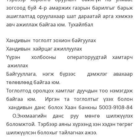
зогсоод буй 4-р амаржих газрын барилгыг барьж
ашиглалтад оруулахаар шат дараатай арга хэмжээ
авч ажиллаж байгаа юм. Тухайлбал
Хандивын тоглолт зохион байгуулах
Хандивын хайрцаг ажиллуулах
Үүрэн холбооны операторуудтай хамтарч
ажиллах
Байгууллага, нэгж бүрээс дэмжлэг авахаар
төлөвлөөд байгаа юм.
Тоглолтод оролцох хамтлаг дуучдын тоо нэмэгдэж
байгаа юм. Иргэн та тоглолтыг үзэх болон
хандивын данс болох Хаан банкны 5003-9108-84
О.Энхмаагийн данс руу мөнгө шилжүүлэх
боломжтой. Тэрбээр аяны хүрээнд хэн хэдэн төгрөг
шилжүүлсэн болохыг тайлагнах ажээ.