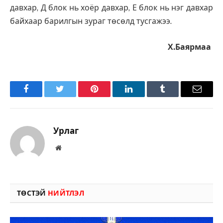
давхар, Д блок нь хоёр давхар, Е блок нь нэг давхар
байхаар барилгын зураг төсөлд тусгажээ.
Х.Баярмаа
Facebook
Twitter
Pinterest
LinkedIn
Tumblr
Имэйл
Урлаг
Вэбсайт
ТӨСТЭЙ
НИЙТЛЭЛ