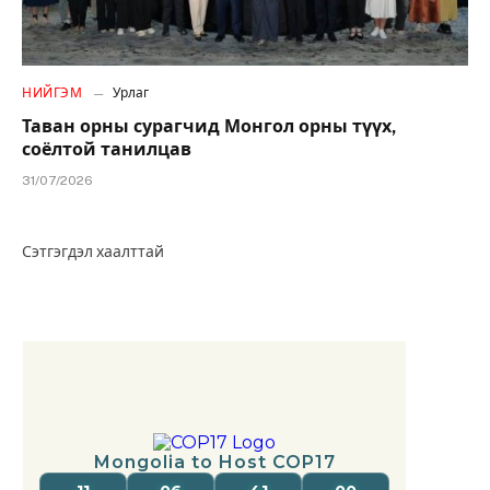
НИЙГЭМ
Урлаг
Таван орны сурагчид Монгол орны түүх,
соёлтой танилцав
31/07/2026
Сэтгэгдэл хаалттай