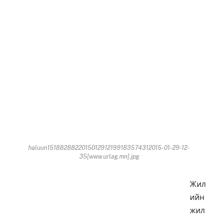
haluun1518828822015012912199183574312015-01-29-12-
35[www.urlag.mn].jpg
Жил
ийн
жил