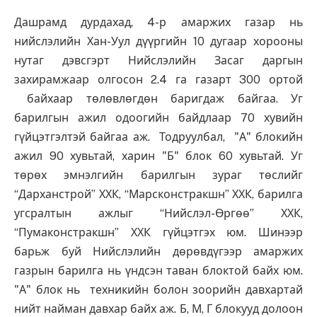
Дашрамд дурдахад, 4-р амаржих газар нь
нийслэлийн Хан-Уул дүүргийн 10 дугаар хорооны
нутаг дэвсгэрт Нийслэлийн Засаг даргын
захирамжаар олгосон 2.4 га газарт 300 ортой
байхаар төлөвлөгдөн баригдаж байгаа. Уг
барилгын ажил одоогийн байдлаар 70 хувийн
гүйцэтгэлтэй байгаа аж. Тодруулбал, "А" блокийн
ажил 90 хувьтай, харин "Б" блок 60 хувьтай. Уг
төрөх эмнэлгийн барилгын зураг төслийг
“Дарханстрой” ХХК, “Марсконстракшн” ХХК, барилга
угсралтын ажлыг “Нийслэл-Өргөө” ХХК,
“Пумаконстракшн” ХХК гүйцэтгэх юм. Шинээр
барьж буй Нийслэлийн дөрөвдүгээр амаржих
газрын барилга нь үндсэн таван блоктой байх юм.
"А" блок нь техникийн болон зоорийн давхартай
нийт найман давхар байх аж. Б, М, Г блокууд долоон