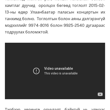
хамтлаг дуучид оролцох бөгөөд тоглолт 2015-02-
13-ны өдөр Улаанбаатар паласын концертын их
танхимд болно. Тоглолтын болон аяны дэлгэрэнгүй
мэдээллийг 9974-8016 болон 9925-2540 дугаараас
тодруулах боломжтой.
Тэрбээр хөрөнгө оруулалт байхгүй нь улмаас