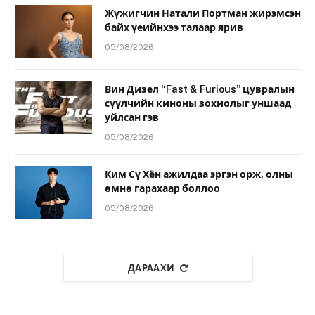
Жүжигчин Натали Портман жирэмсэн
байх үеийнхээ талаар ярив
05/08/2026
Вин Дизел “Fast & Furious” цувралын
сүүлчийн киноны зохиолыг уншаад
уйлсан гэв
05/08/2026
Ким Сү Хён ажилдаа эргэн орж, олны
өмнө гарахаар боллоо
05/08/2026
ДАРААХИ