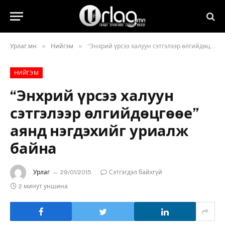
»
»
Урлаг.мн
Нийгэм
“Энхрий үрсээ халуун сэтгэлээр өлгийдөцгөөе” аянд нэгдэхийг уриалж байна
НИЙГЭМ
“Энхрий үрсээ халуун
сэтгэлээр өлгийдөцгөөе”
аянд нэгдэхийг уриалж
байна
Урлаг
29/01/2015
Сэтгэгдэл байхгүй
2 минут уншина