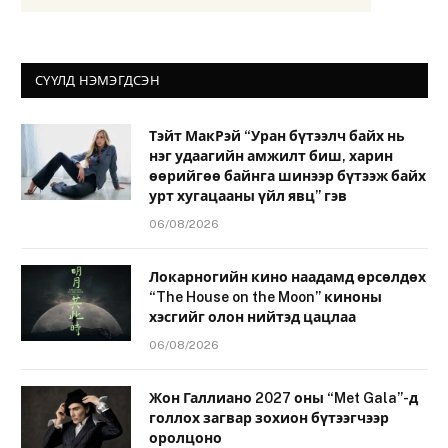
СҮҮЛД НЭМЭГДСЭН
Тэйт МакРэй “Уран бүтээлч байх нь
нэг удаагийн амжилт биш, харин
өөрийгөө байнга шинээр бүтээж байх
урт хугацааны үйл явц” гэв
06/08/2026
Локарногийн кино наадамд өрсөлдөх
“The House on the Moon” киноны
хэсгийг олон нийтэд цацлаа
06/08/2026
Жон Галлиано 2027 оны “Met Gala”-д
голлох загвар зохион бүтээгчээр
оролцоно