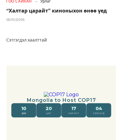
ГОО САЙХАН
Урлаг
“Халтар царайт” киноныхон өнөө үед
18/10/2016
Сэтгэгдэл хаалттай