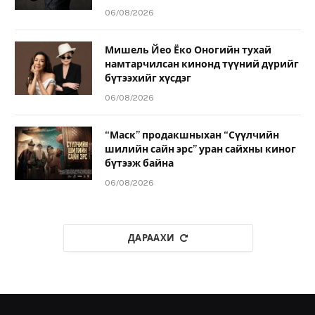
06/08/2026
Мишель Йео Ёко Оногийн тухай
намтарчилсан кинонд түүний дүрийг
бүтээхийг хүсдэг
06/08/2026
“Маск” продакшныхан “Сүүлчийн
шилийн сайн эрс” уран сайхны киног
бүтээж байна
06/08/2026
ДАРААХИ