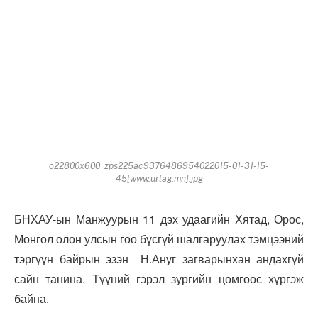
o22800x600_zps225ac9376486954022015-01-31-15-
45[www.urlag.mn].jpg
БНХАУ-ын Манжуурын 11 дэх удаагийн Хятад, Орос,
Монгол олон улсын гоо бүсгүй шалгаруулах тэмцээний
тэргүүн байрын эзэн Н.Ануг загварынхан андахгүй
сайн танина. Түүний гэрэл зургийн цомгоос хүргэж
байна.