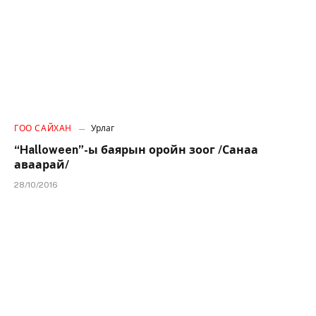
ГОО САЙХАН
Урлаг
“Halloween”-ы баярын оройн зоог /Санаа
аваарай/
28/10/2016