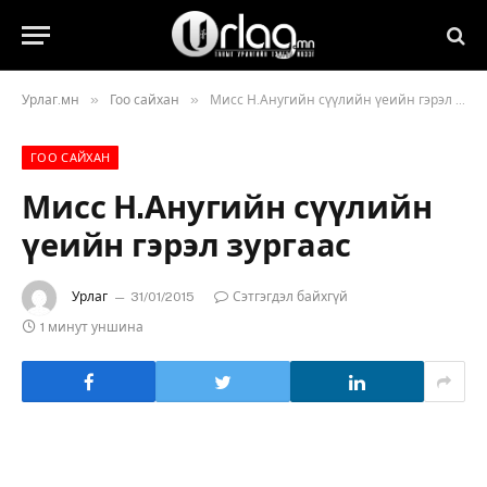
»
»
Урлаг.мн
Гоо сайхан
Мисс Н.Анугийн сүүлийн үеийн гэрэл зургаас
ГОО САЙХАН
Мисс Н.Анугийн сүүлийн
үеийн гэрэл зургаас
Урлаг
31/01/2015
Сэтгэгдэл байхгүй
1 минут уншина