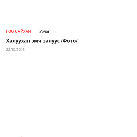
ГОО САЙХАН
Урлаг
Халуухан эмч залуус /Фото/
22/10/2016