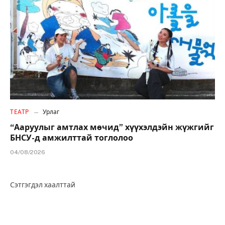
ТЕАТР
Урлаг
“Ааруулыг амтлах мөчид” хүүхэлдэйн жүжгийг
БНСУ-д амжилттай тоглолоо
04/08/2026
Сэтгэгдэл хаалттай