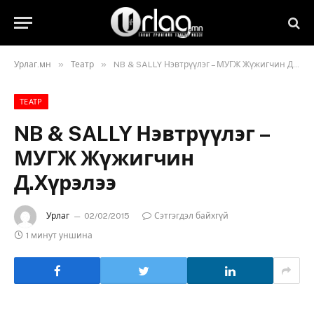
»
»
Урлаг.мн
Театр
NB & SALLY Нэвтрүүлэг – МУГЖ Жүжигчин Д.Хүрэлээ
ТЕАТР
NB & SALLY Нэвтрүүлэг –
МУГЖ Жүжигчин
Д.Хүрэлээ
Урлаг
02/02/2015
Сэтгэгдэл байхгүй
1 минут уншина