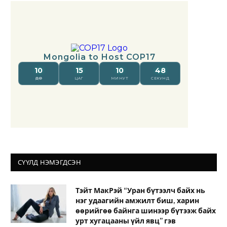
СҮҮЛД НЭМЭГДСЭН
Тэйт МакРэй “Уран бүтээлч байх нь
нэг удаагийн амжилт биш, харин
өөрийгөө байнга шинээр бүтээж байх
урт хугацааны үйл явц” гэв