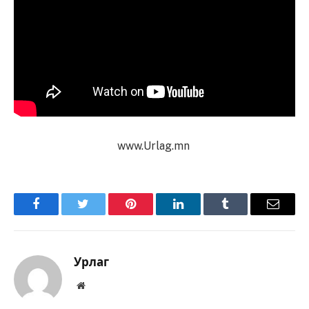
www.Urlag.mn
Facebook
Twitter
Pinterest
LinkedIn
Tumblr
Имэйл
Урлаг
Вэбсайт