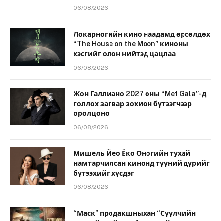
06/08/2026
Локарногийн кино наадамд өрсөлдөх
“The House on the Moon” киноны
хэсгийг олон нийтэд цацлаа
06/08/2026
Жон Галлиано 2027 оны “Met Gala”-д
голлох загвар зохион бүтээгчээр
оролцоно
06/08/2026
Мишель Йео Ёко Оногийн тухай
намтарчилсан кинонд түүний дүрийг
бүтээхийг хүсдэг
06/08/2026
“Маск” продакшныхан “Сүүлчийн