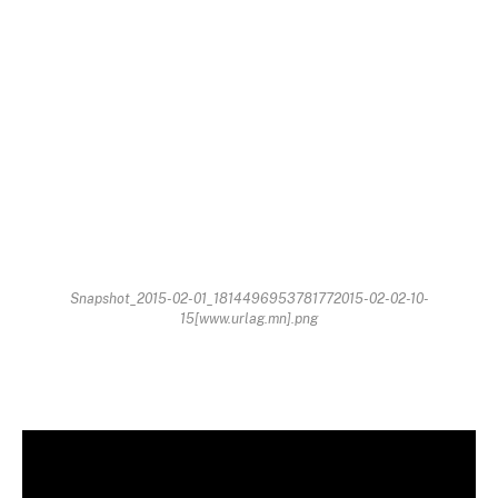
Snapshot_2015-02-01_1814496953781772015-02-02-10-
15[www.urlag.mn].png