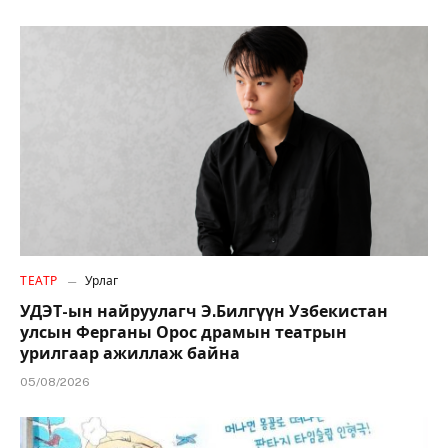
ТЕАТР
Урлаг
УДЭТ-ын найруулагч Э.Билгүүн Узбекистан
улсын Ферганы Орос драмын театрын
урилгаар ажиллаж байна
05/08/2026