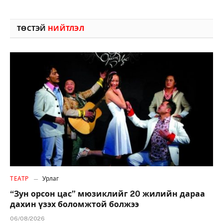
ТӨСТЭЙ
НИЙТЛЭЛ
ТЕАТР
Урлаг
“Зун орсон цас” мюзиклийг 20 жилийн дараа
дахин үзэх боломжтой болжээ
06/08/2026