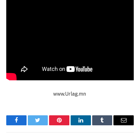
www.Urlag.mn
Facebook
Twitter
Pinterest
LinkedIn
Tumblr
Имэйл