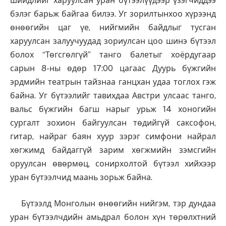
шийдлийг харуулсан уран бүтээлүүдээр үзэгчиддээ
бэлэг барьж байгаа билээ. Уг зорилтынхоо хүрээнд
өнөөгийн цаг үе, нийгмийн байдлыг тусган
харуулсан залуучуудад зориулсан цоо шинэ бүтээл
болох “Төгсгөлгүй” танго балетыг хоёрдугаар
сарын 8-ны өдөр 17:00 цагаас Дуурь бүжгийн
эрдмийн театрын тайзнаа ганцхан удаа тоглох гэж
байна.
Уг бүтээлийг тавихдаа Австри улсаас танго,
вальс бүжгийн багш нарыг урьж 14 хоногийн
сургалт зохион байгуулсан төдийгүй саксофон,
гитар, найраг баян хуур зэрэг симфони найрал
хөгжимд байдаггүй зарим хөгжмийн зэмсгийн
оруулсан өвөрмөц, сонирхолтой бүтээл хийхээр
уран бүтээлчид маань зорьж байна.
Бүтээлд Монголын өнөөгийн нийгэм, тэр дундаа
уран бүтээлчдийн амьдрал болон хүн төрөлхтний