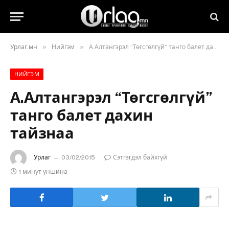
»
»
Урлаг.мн
Нийгэм
А.Алтангэрэл “Төгсгөлгүй” танго балет дахин тайзнаа
НИЙГЭМ
А.Алтангэрэл “Төгсгөлгүй”
танго балет дахин
тайзнаа
Урлаг
03/02/2015
Сэтгэгдэл байхгүй
1 минут уншина