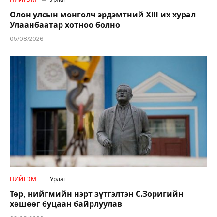
НИЙГЭМ
Урлаг
Олон улсын монголч эрдэмтний XIII их хурал
Улаанбаатар хотноо болно
05/08/2026
НИЙГЭМ
Урлаг
Төр, нийгмийн нэрт зүтгэлтэн С.Зоригийн
хөшөөг буцаан байрлуулав