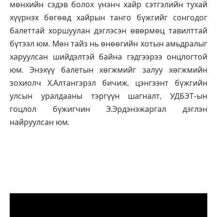
мөнхийн сэдэв болох үнэнч хайр сэтгэлийн тухай
хүүрнэх бөгөөд хайрын танго бүжгийг сонгодог
балеттай хоршуулан дэглэсэн өвөрмөц тавилттай
бүтээл юм.
Мөн тайз нь өнөөгийн хотын амьдралыг
харуулсан шийдэлтэй байна гэдгээрээ онцлогтой
юм. Энэхүү балетын хөгжмийг залуу хөгжмийн
зохиолч Х.Алтангэрэл бичиж, цэнгээнт бүжгийн
улсын уралдааны тэргүүн шагналт, УДБЭТ-ын
гоцлол бүжигчин Э.Эрдэнэжаргал дэглэн
найруулсан юм.