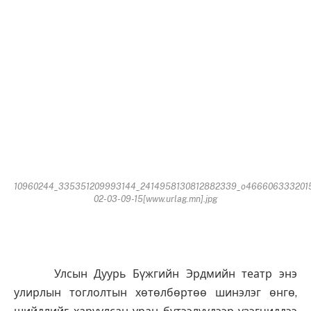
10960244_335351209993144_2414958130812882339_o466606333201
02-03-09-15[www.urlag.mn].jpg
Улсын Дуурь Бүжгийн Эрдмийн театр энэ
улирлын тоглолтын хөтөлбөртөө шинэлэг өнгө,