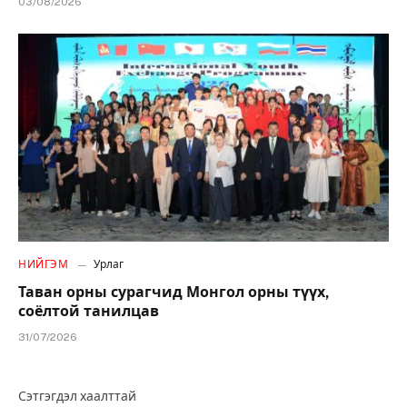
03/08/2026
НИЙГЭМ
Урлаг
Таван орны сурагчид Монгол орны түүх,
соёлтой танилцав
31/07/2026
Сэтгэгдэл хаалттай