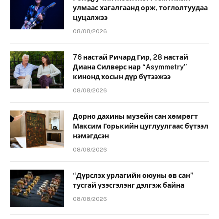
улмаас хагалгаанд орж, тоглолтуудаа
цуцалжээ
08/08/2026
76 настай Ричард Гир, 28 настай
Диана Силверс нар “Asymmetry”
кинонд хосын дүр бүтээжээ
08/08/2026
Дорно дахины музейн сан хөмрөгт
Максим Горькийн цуглуулгаас бүтээл
нэмэгдсэн
08/08/2026
“Дүрслэх урлагийн оюуны өв сан”
тусгай үзэсгэлэнг дэлгэж байна
08/08/2026