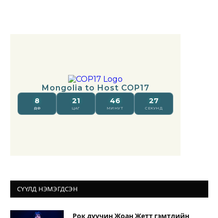
СҮҮЛД НЭМЭГДСЭН
Рок дуучин Жоан Жетт гэмтлийн