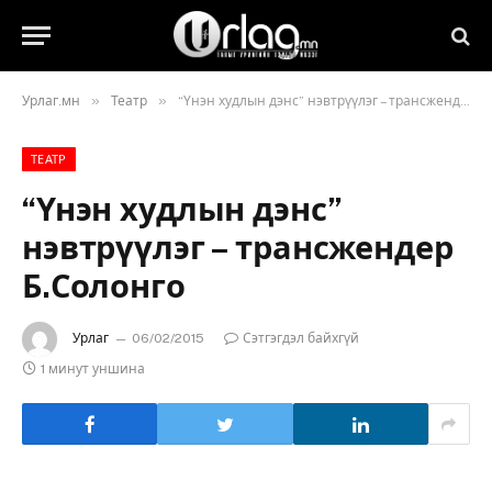
»
»
Урлаг.мн
Театр
“Үнэн худлын дэнс” нэвтрүүлэг – трансжендер Б.Солонго
ТЕАТР
“Үнэн худлын дэнс”
нэвтрүүлэг – трансжендер
Б.Солонго
Урлаг
06/02/2015
Сэтгэгдэл байхгүй
1 минут уншина