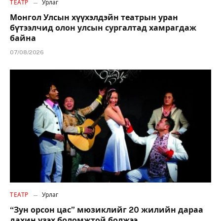
ТЕАТР
Урлаг
Монгол Улсын хүүхэлдэйн театрын уран
бүтээлчид олон улсын сургалтад хамрагдаж
байна
07/08/2026
ТЕАТР
Урлаг
“Зун орсон цас” мюзиклийг 20 жилийн дараа
дахин үзэх боломжтой болжээ