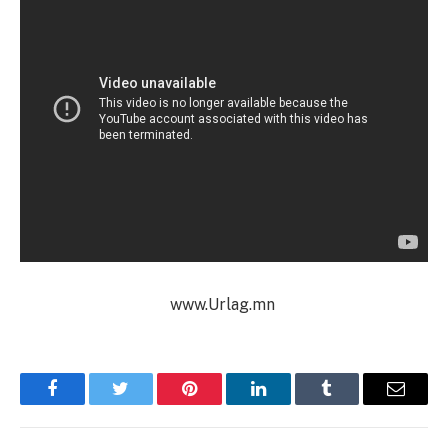
www.Urlag.mn
Facebook
Twitter
Pinterest
LinkedIn
Tumblr
Имэйл