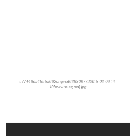
c77448da4555a662original6289097732015-02-06-14-
19[www.urlag.mn].jpg