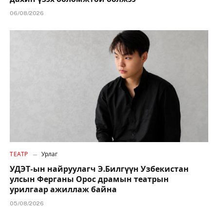
06/08/2026
ТЕАТР
Урлаг
УДЭТ-ын найруулагч Э.Билгүүн Узбекистан
улсын Ферганы Орос драмын театрын
урилгаар ажиллаж байна
05/08/2026