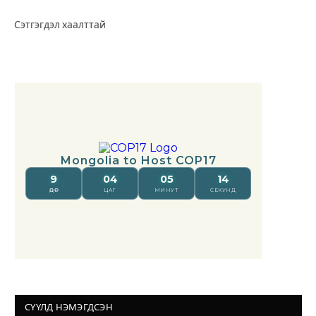
Сэтгэгдэл хаалттай
СҮҮЛД НЭМЭГДСЭН