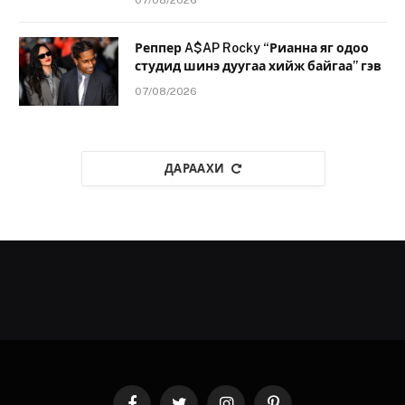
Реппер A$AP Rocky “Рианна яг одоо
студид шинэ дуугаа хийж байгаа” гэв
07/08/2026
ДАРААХИ