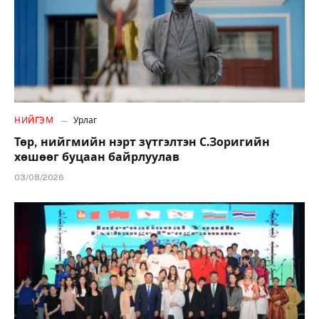
НИЙГЭМ
Урлаг
Төр, нийгмийн нэрт зүтгэлтэн С.Зоригийн
хөшөөг буцаан байрлуулав
03/08/2026