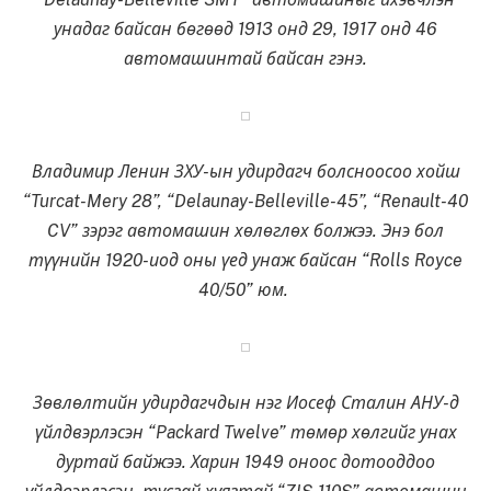
унадаг байсан бөгөөд 1913 онд 29, 1917 онд 46
автомашинтай байсан гэнэ.
Владимир Ленин ЗХУ-ын удирдагч болсноосоо хойш
“Turcat-Mery 28”, “Delaunay-Belleville-45”, “Renault-40
CV” зэрэг автомашин хөлөглөх болжээ. Энэ бол
түүнийн 1920-иод оны үед унаж байсан “Rolls Royce
40/50” юм.
Зөвлөлтийн удирдагчдын нэг Иосеф Сталин АНУ-д
үйлдвэрлэсэн “Packard Twelve” төмөр хөлгийг унах
дуртай байжээ. Харин 1949 оноос дотооддоо