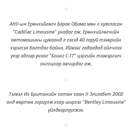
АНУ-ын Ерөнхийлөгч Барак Обама мөн л хуягласан
“Cadillac Limousine” унадаг аж. Ерөнхийлөгчийн
автомашины цуваанд л гэхэд 40 гаруй тээврийн
хэрэгсэл багтдаг байна. Иймээс гадаадад айлчлах
үеэр эдгээр унааг “Боинг С-17” цэргийн тээвэрлэгч
онгоцоор авчирдаг аж.
Тэгвэл Их Британийн хатан хаан II Элизабет 2002
онд өөртөө зориулж хоёр ширхэг “Bentley Limousine”
үйлдвэрлүүлжээ.