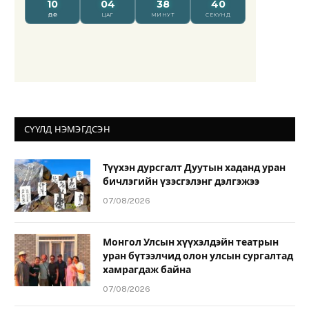
СҮҮЛД НЭМЭГДСЭН
Түүхэн дурсгалт Дуутын хаданд уран
бичлэгийн үзэсгэлэнг дэлгэжээ
07/08/2026
Монгол Улсын хүүхэлдэйн театрын
уран бүтээлчид олон улсын сургалтад
хамрагдаж байна
07/08/2026