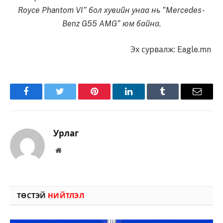
Royce Phantom VI” бол хувийн унаа нь “Mercedes-
Benz G55 AMG” юм байна.
Эх сурвалж: Eagle.mn
Facebook
Twitter
Pinterest
LinkedIn
Tumblr
Имэйл
Урлаг
Вэбсайт
ТӨСТЭЙ
НИЙТЛЭЛ