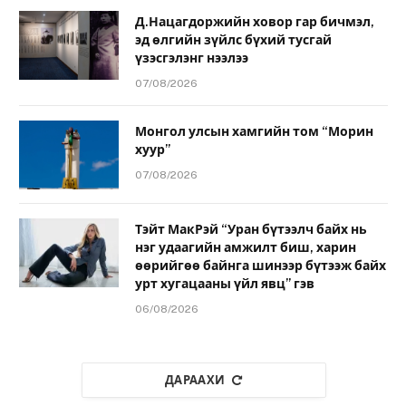
Д.Нацагдоржийн ховор гар бичмэл,
эд өлгийн зүйлс бүхий тусгай
үзэсгэлэнг нээлээ
07/08/2026
Монгол улсын хамгийн том “Морин
хуур”
07/08/2026
Тэйт МакРэй “Уран бүтээлч байх нь
нэг удаагийн амжилт биш, харин
өөрийгөө байнга шинээр бүтээж байх
урт хугацааны үйл явц” гэв
06/08/2026
ДАРААХИ