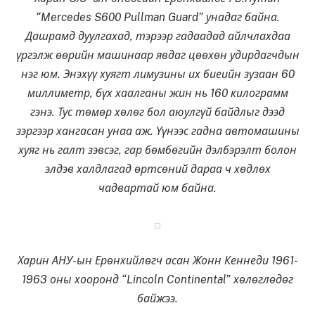
“Mercedes S600 Pullman Guard” унадаг байна.
Дашрамд дуулгахад, тэрээр гадаадад айлчлахдаа
үргэлж өөрийн машинаар явдаг цөөхөн удирдагчдын
нэг юм. Энэхүү хуягт лимузины их биеийн зузаан 60
миллиметр, бүх хаалганы жин нь 160 килограмм
гэнэ. Тус төмөр хөлөг бол аюулгүй байдлыг дээд
зэргээр хангасан унаа аж. Үүнээс гадна автомашины
хуяг нь галт зэвсэг, гар бөмбөгийн дэлбэрэлт болон
элдэв халдлагад өртсөний дараа ч хөдлөх
чадвартай юм байна.
Харин АНУ-ын Ерөнхийлөгч асан Жонн Кеннеди 1961-
1963 оны хооронд “Lincoln Continental” хөлөглөдөг
байжээ.