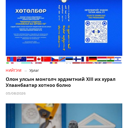
НИЙГЭМ
Урлаг
Олон улсын монголч эрдэмтний XIII их хурал
Улаанбаатар хотноо болно
05/08/2026