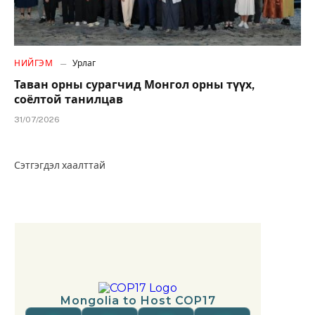
НИЙГЭМ
Урлаг
Таван орны сурагчид Монгол орны түүх,
соёлтой танилцав
31/07/2026
Сэтгэгдэл хаалттай