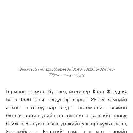
13mrgqeclcceb123tobba2e48a1954610922015-02-13-10-
22[www.urlag.mn].jpg
Германы зохион бүтээгч, инженер Карл Фредрих
Бенз 1886 оны нэгдүгээр сарын 29-нд хамгийн
анхны шатахуунаар явдаг автомашин зохион
бүтээж орчин үеийн автомашины эхлэлийг тавьж
байжээ. Энэ үеэс эхлэн дэлхийн улс орнуудын хаан,
Ерөнхийлөгч, Ерөнхий сайд гэх мэт төрийн