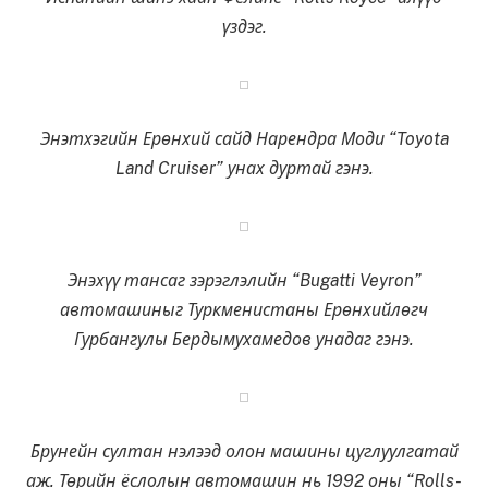
үздэг.
Энэтхэгийн Ерөнхий сайд Нарендра Моди “Toyota
Land Cruiser” унах дуртай гэнэ.
Энэхүү тансаг зэрэглэлийн “Bugatti Veyron”
автомашиныг Туркменистаны Ерөнхийлөгч
Гурбангулы Бердымухамедов унадаг гэнэ.
Брунейн султан нэлээд олон машины цуглуулгатай
аж. Төрийн ёслолын автомашин нь 1992 оны “Rolls-