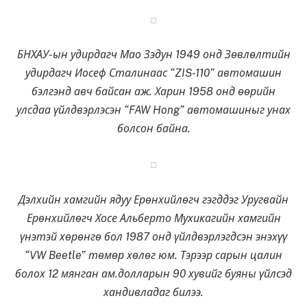
БНХАУ-ын удирдагч Мао Зэдун 1949 онд Зөвлөлтийн
удирдагч Иосеф Сталинаас “ZIS-110” автомашин
бэлгэнд авч байсан аж. Харин 1958 онд өөрийн
улсдаа үйлдвэрлэсэн “FAW Hong” автомашиныг унах
болсон байна.
Дэлхийн хамгийн ядуу Ерөнхийлөгч гэгддэг Уругвайн
Ерөнхийлөгч Хосе Альберто Мухикагийн хамгийн
үнэтэй хөрөнгө бол 1987 онд үйлдвэрлэгдсэн энэхүү
“VW Beetle” төмөр хөлөг юм. Тэрээр сарын цалин
болох 12 мянган ам.долларын 90 хувийг буяны үйлсэд
хандивладаг билээ.