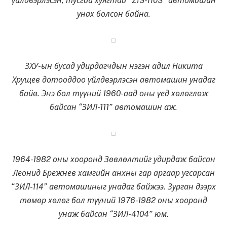
үйлдвэрлэсэн, тусгай хуягтай “ZIS-110S” автомашин
унах болсон байна.
ЗХУ-ын бусад удирдагчдын нэгэн адил Никита
Хрущев дотооддоо үйлдвэрлэсэн автомашин унадаг
байв. Энэ бол түүний 1960-аад оны үед хөлөглөж
байсан “ЗИЛ-111” автомашин аж.
1964-1982 оны хооронд Зөвлөлтийг удирдаж байсан
Леонид Брежнев хамгийн анхны гар аргаар угсарсан
“ЗИЛ-114” автомашиныг унадаг байжээ. Зурган дээрх
төмөр хөлөг бол түүний 1976-1982 оны хооронд
унаж байсан “ЗИЛ-4104” юм.