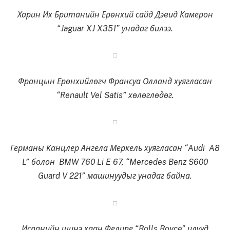
Харин Их Британийн Ерөнхий сайд Дэвид Камерон
“Jaguar XJ X351” унадаг билээ.
Францын Ерөнхийлөгч Франсуа Олланд хуягласан
“Renault Vel Satis” хөлөглөдөг.
Германы Канцлер Ангела Меркель хуягласан “Audi A8
L” болон BMW 760 Li E 67, “Mercedes Benz S600
Guard V 221” машинуудыг унадаг байна.
Испанийн шинэ хаан Фелипе “Rolls Royce” илүүд