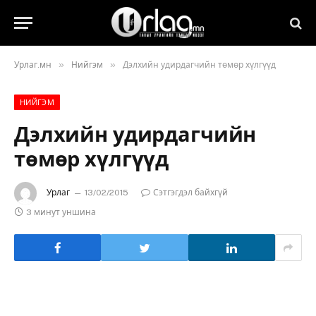
»
»
Урлаг.мн
Нийгэм
Дэлхийн удирдагчийн төмөр хүлгүүд
НИЙГЭМ
Дэлхийн удирдагчийн
төмөр хүлгүүд
Урлаг
13/02/2015
Сэтгэгдэл байхгүй
3 минут уншина