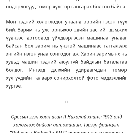
өндөрлөгүүд төмөр хүлгээр гангарах болсон байна.
Мөн тэдний хөлөглөдөг унаанд өөрийн гэсэн түүх
бий. Зарим нь улс орныхоо эдийн засгийг дэмжих
үүднээс дотоодод үйлдвэрлэсэн машинаа унадаг
байсан бол зарим нь үнэтэй машинаас татгалзаж
энгийн нэгэн унаа сонгодог аж. Харин заримынх нь
хувьд машин тэдний аюулгүй байдлын баталагаа
болдог. Ингээд дэлхийн удирдагчдын төмөр
хүлгүүдийн талаарх сонирхолтой фото мэдээллийг
хүргэе.
Оросын эзэн хаан асан II Николай хааны 1913 онд
хөлөглөж байсан автомашин. Тэрээр францын
“Delaunay-Belleville SMT” автомашиныг ихэвчлэн