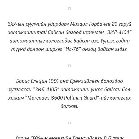
ЗХУ-ын сүүлчийн удирдагч Михаил Горбачев 20 гаруй
автомашинтай байсан бөгөөд ихэвчлэн “ЗИЛ-4104”
автомашиныг хөлөглөдөг байсан аж. Үүнээс гадна
түүнд долоон ширхэг “Ил-76” онгоц байсан гэдэг.
Борис Ельцин 1991 онд Ерөнхийлөгч болохдоо
хуягласан “ЗИЛ-4105” автомашин унаж байсан бол
хожим “Mercedes S500 Pullman Guard”-ийг хөлөглөх
болжээ.
Харин ОХУ-ын өнөөгийн Ерөнхийлөгч В.Путин