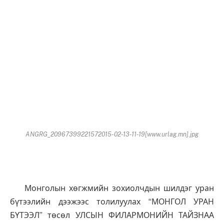
ANGRG_20967399221572015-02-13-11-19[www.urlag.mn].jpg
Монголын хөгжмийн зохиолчдын шилдэг уран
бүтээлийн дээжээс толилуулах “МОНГОЛ УРАН
БҮТЭЭЛ” төсөл УЛСЫН ФИЛАРМОНИЙН ТАЙЗНАА