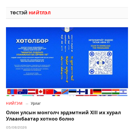
ТӨСТЭЙ
НИЙТЛЭЛ
НИЙГЭМ
Урлаг
Олон улсын монголч эрдэмтний XIII их хурал
Улаанбаатар хотноо болно
05/08/2026