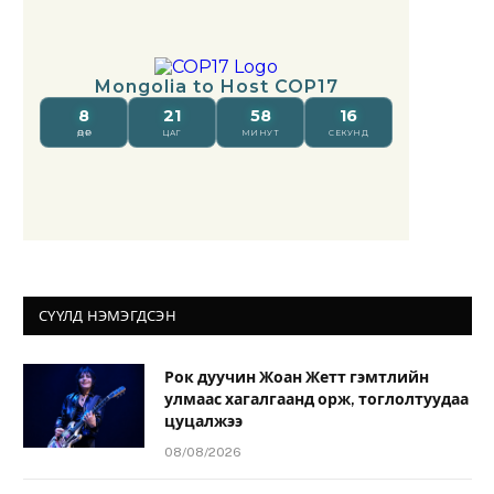
СҮҮЛД НЭМЭГДСЭН
Рок дуучин Жоан Жетт гэмтлийн
улмаас хагалгаанд орж, тоглолтуудаа
цуцалжээ
08/08/2026