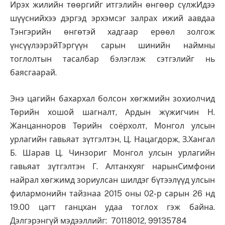
Ирэх жилийн төөргийг итгэлийн өнгөөр сүлжИдээ
шүүснийхээ дэргэд эрхэмсэг залрах ижий аавдаа
Тэнгэрийн өнгөтэй хадгаар ерөөл золгож
үнсүүлээрэйТэргүүн сарын шинийн наймны
тоглолтын тасалбар бэлэглэж сэтгэлийг нь
баясгаарай.
Энэ цагийн бахархал болсон хөгжмийн зохиолчид
Төрийн хошой шагналт, Ардын жүжигчин Н.
Жанцанноров Төрийн соёрхолт, Монгол улсын
урлагийн гавьяат зүтгэлтэн, Ц. Нацагдорж, З.Хангал
Б. Шарав Ц. Чинзориг Монгол улсын урлагийн
гавьяат зүтгэлтэн Г. Алтанхуяг нарынСимфони
найрал хөгжимд зориулсан шилдэг бүтээлүүд улсын
филармонийн тайзнаа 2015 оны 02-р сарын 26 нд
19.00 цагт ганцхан удаа тоглох гэж байна.
Дэлгэрэнгүй мэдээллийг: 70118012, 99135784