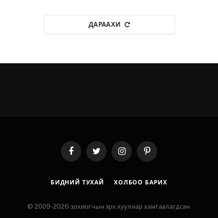
ДАРААХИ
Facebook
Twitter
Instagram
Pinterest
БИДНИЙ ТУХАЙ
ХОЛБОО БАРИХ
© 2009-2026 зохиогчын эрх хуулиар хамгаалагдсан.