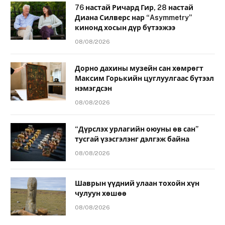
76 настай Ричард Гир, 28 настай
Диана Силверс нар “Asymmetry”
кинонд хосын дүр бүтээжээ
08/08/2026
Дорно дахины музейн сан хөмрөгт
Максим Горькийн цуглуулгаас бүтээл
нэмэгдсэн
08/08/2026
“Дүрслэх урлагийн оюуны өв сан”
тусгай үзэсгэлэнг дэлгэж байна
08/08/2026
Шаврын үүдний улаан тохойн хүн
чулуун хөшөө
08/08/2026