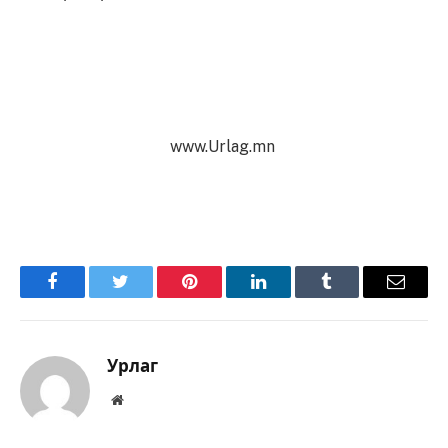
www.Urlag.mn
Facebook
Twitter
Pinterest
LinkedIn
Tumblr
Имэйл
Урлаг
Вэбсайт