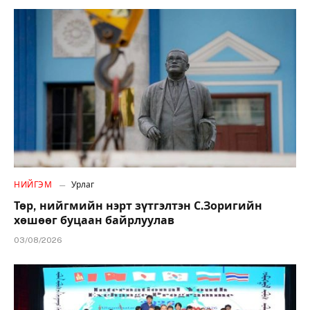
НИЙГЭМ
Урлаг
Төр, нийгмийн нэрт зүтгэлтэн С.Зоригийн
хөшөөг буцаан байрлуулав
03/08/2026