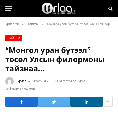
»
»
Урлаг.мн
Нийгэм
“Монгол уран бүтээл” төсөл Улсын филормоны тайзнаа…
НИЙГЭМ
“Монгол уран бүтээл”
төсөл Улсын филормоны
тайзнаа…
Урлаг
13/02/2015
Сэтгэгдэл байхгүй
1 минут уншина