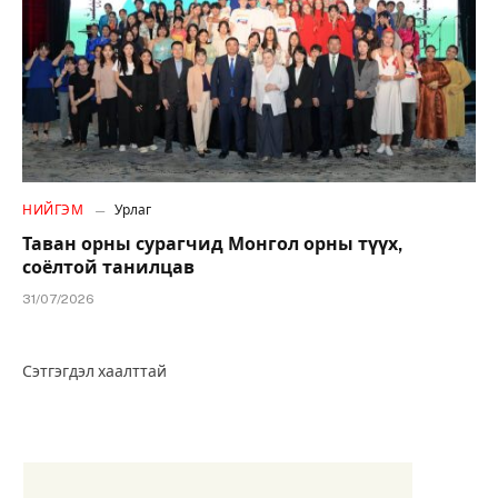
НИЙГЭМ
Урлаг
Таван орны сурагчид Монгол орны түүх,
соёлтой танилцав
31/07/2026
Сэтгэгдэл хаалттай