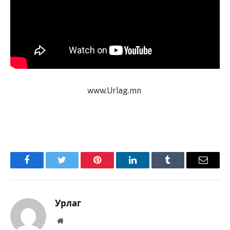
www.Urlag.mn
Facebook
Twitter
Pinterest
LinkedIn
Tumblr
Имэйл
Урлаг
Вэбсайт