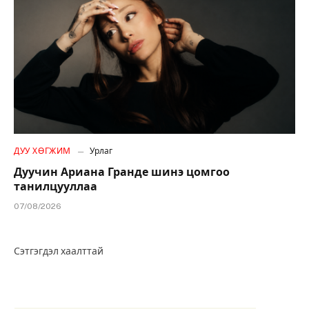
ДУУ ХӨГЖИМ
Урлаг
Дуучин Ариана Гранде шинэ цомгоо
танилцууллаа
07/08/2026
Сэтгэгдэл хаалттай