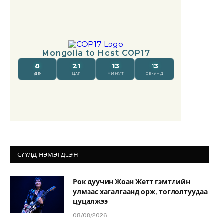
СҮҮЛД НЭМЭГДСЭН
Рок дуучин Жоан Жетт гэмтлийн
улмаас хагалгаанд орж, тоглолтуудаа
цуцалжээ
08/08/2026