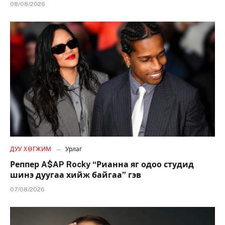
08/08/2026
ДУУ ХӨГЖИМ
Урлаг
Реппер A$AP Rocky “Рианна яг одоо студид
шинэ дуугаа хийж байгаа” гэв
07/08/2026