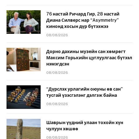
76 настай Ричард Гир, 28 настай
Диана Силверс нар “Asymmetry”
кинонд хосын дүр бүтээжээ
08/08/2026
Дорно дахины музейн сан хөмрөгт
Максим Горькийн цуглуулгаас бүтээл
нэмэгдсэн
08/08/2026
“Дүрслэх урлагийн оюуны өв сан”
тусгай үзэсгэлэнг дэлгэж байна
08/08/2026
Шаврын үүдний улаан тохойн хүн
чулуун хөшөө
08/08/2026