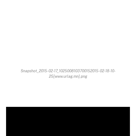
Snapshot_2015-02-17_1025008103700152015-02-18-10-
25[www.urlag.mn].png