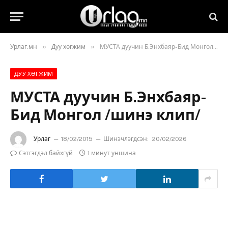
»
»
Урлаг.мн
Дуу хөгжим
МУСТА дуучин Б.Энхбаяр-Бид Монгол /шинэ клип/
ДУУ ХӨГЖИМ
МУСТА дуучин Б.Энхбаяр-
Бид Монгол /шинэ клип/
Урлаг
18/02/2015
Шинэчлэгдсэн:
20/02/2026
Сэтгэгдэл байхгүй
1 минут уншина