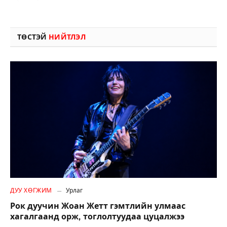
ТӨСТЭЙ
НИЙТЛЭЛ
ДУУ ХӨГЖИМ
Урлаг
Рок дуучин Жоан Жетт гэмтлийн улмаас
хагалгаанд орж, тоглолтуудаа цуцалжээ