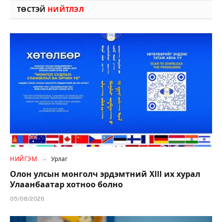
ТӨСТЭЙ
НИЙТЛЭЛ
НИЙГЭМ
Урлаг
Олон улсын монголч эрдэмтний XIII их хурал
Улаанбаатар хотноо болно
05/08/2026