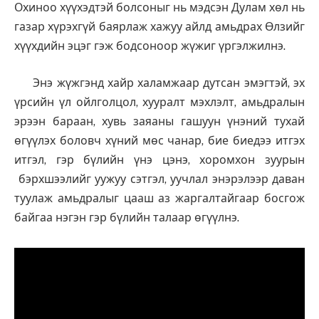
Охиноо хүүхэдтэй болсоныг нь мэдсэн Дулам хөл нь
газар хүрэхгүй баярлаж хажуу айлд амьдрах Өлзийг
хүүхдийн эцэг гэж бодсоноор жүжиг үргэлжилнэ.
Энэ жүжгэнд хайр халамжаар дутсан эмэгтэй, эх
үрсийн үл ойлголцол, хууралт мэхлэлт, амьдралын
эрээн бараан, хувь заяаны гашуун үнэний тухай
өгүүлэх боловч хүний мөс чанар, бие биедээ итгэх
итгэл, гэр бүлийн үнэ цэнэ, хоромхон зуурын
бэрхшээлийг уужуу сэтгэл, уучлал энэрэлээр даван
туулаж амьдралыг цааш аз жаргалтайгаар босгож
байгаа нэгэн гэр бүлийн талаар өгүүлнэ.