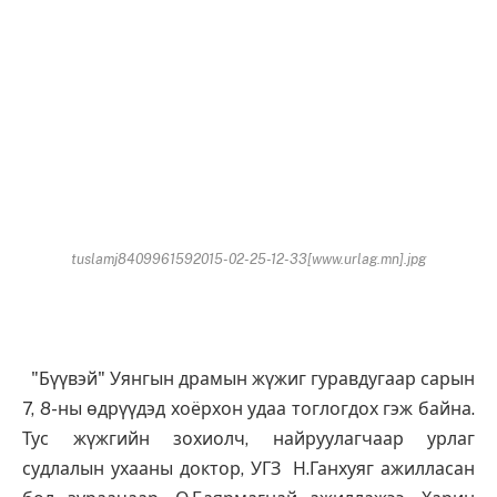
tuslamj8409961592015-02-25-12-33[www.urlag.mn].jpg
"Бүүвэй" Уянгын драмын жүжиг гуравдугаар сарын
7, 8-ны өдрүүдэд хоёрхон удаа тоглогдох гэж байна.
Тус жүжгийн зохиолч, найруулагчаар урлаг
судлалын ухааны доктор, УГЗ Н.Ганхуяг ажилласан