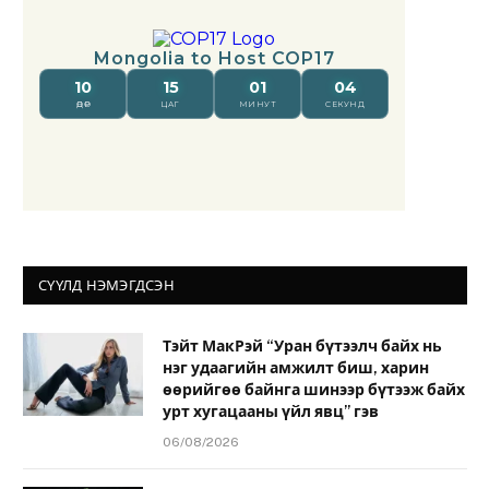
СҮҮЛД НЭМЭГДСЭН
Тэйт МакРэй “Уран бүтээлч байх нь
нэг удаагийн амжилт биш, харин
өөрийгөө байнга шинээр бүтээж байх
урт хугацааны үйл явц” гэв
06/08/2026