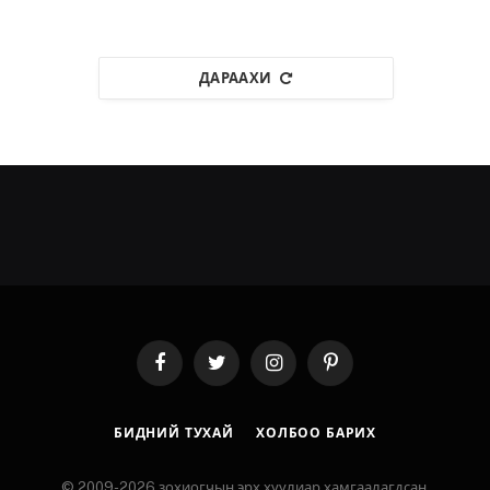
ДАРААХИ
Facebook
Twitter
Instagram
Pinterest
БИДНИЙ ТУХАЙ
ХОЛБОО БАРИХ
© 2009-2026 зохиогчын эрх хуулиар хамгаалагдсан.