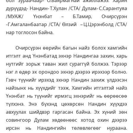
бол зураачаар- О.Баярмагнай ажиллажээ. Харин
дүрүүдэд- Нандин- Т.Хулан /СТА/ Дулам- С.Сарантуяа
/МУАЖ/ Үнэнбат – Б.Тамир, Очирсүрэн
-Г.Амгаланбаатар /СТА/ Өлзий – Ц.Цэрэнболд /СТА/
нар тоглосон байна.
Очирсүрэн өөрийн багын найз болох хамгийн
итгэлт анд Үнэнбатад эхнэр Нандингаа захин, харь
нутгийг зорьж таван жил сураггүй болжээ. Тэрээр
нэг л өдөр эх орондоо эхнэр дээрээ ирэхээр болно.
Гэвч түүнийг ирэхэд эхнэр Нандин захиж үлдээсэн
найзынх нь хүүхдийг тээж, Хамгийн итгэлтэй найз
Үнэнбат нь түүнийг ирмэгц эхнэрийг нь өөрөөсөө
түлхэнэ. Энэ бүхэнд цөхөрсөн Нандин хүүхдээ
авхуулах шийдвэр гаргасан байна.
Эх хүний зөн
совингоор Дулам хөдөөнөөс хотод охин дээрээ
ирсэн нь Нандингийн төлөвлөгөөг нураана.