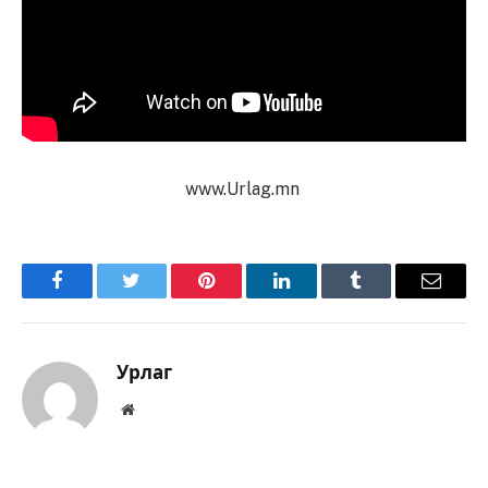
www.Urlag.mn
Facebook
Twitter
Pinterest
LinkedIn
Tumblr
Имэйл
Урлаг
Вэбсайт