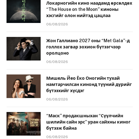
Локарногийн кино наадамд өрсөлдөх
“The House on the Moon” киноны
хэсгийг олон нийтэд цацлаа
06/08/2026
Жон Галлиано 2027 оны “Met Gala”-д
голлох загвар зохион бүтээгчээр
оролцоно
06/08/2026
Мишель Йео Ёко Оногийн тухай
намтарчилсан кинонд түүний дүрийг
бүтээхийг хүсдэг
06/08/2026
“Маск” продакшныхан “Сүүлчийн
шилийн сайн эрс” уран сайхны киног
бүтээж байна
06/08/2026