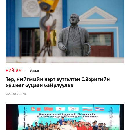
НИЙГЭМ
Урлаг
Төр, нийгмийн нэрт зүтгэлтэн С.Зоригийн
хөшөөг буцаан байрлуулав
03/08/2026