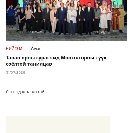
НИЙГЭМ
Урлаг
Таван орны сурагчид Монгол орны түүх,
соёлтой танилцав
31/07/2026
Сэтгэгдэл хаалттай