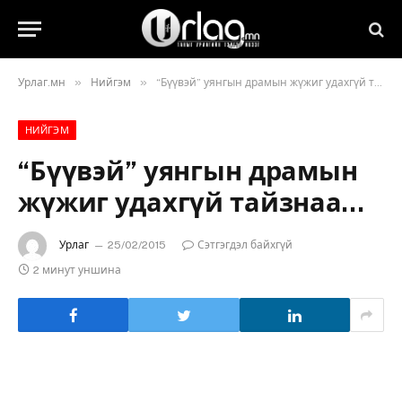
»
»
Урлаг.мн
Нийгэм
“Бүүвэй” уянгын драмын жүжиг удахгүй тайзнаа…
НИЙГЭМ
“Бүүвэй” уянгын драмын
жүжиг удахгүй тайзнаа…
Урлаг
25/02/2015
Сэтгэгдэл байхгүй
2 минут уншина