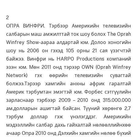
2
ОПРА ВИНФРИ. Тэрбээр Америкийн телевизийн
салбарын маш амжилттай ток шоу болох The Oprah
Winfrey Show-аараа алдартай юм. Долоо хоногийн
шоу нь 2006 он гэхэд 105 орны 21 сая үзэгчтэй
байжээ. Винфри нь HARPO Productions компаний
эзэн юм. Мөн 2011 онд тэрээр OWN (Oprah Winfrey
Network) гэх өөрийн телевизийн сувагтай
болжээ.Тэрээр хамгийн анхны африк гаралтай
Америк тэрбумтан эмэгтэй юм. Форбес сэтгүүлийн
зарласнаар тэрбээр 2009 – 2010 онд 315.000.000
ам.долларын ашигтай байсан. Түүний хөрөнгө 2,7
тэрбум доллар гэж үнэлэгддэг. Америкийн
мэдээллийн салбар дахь гайхалтай нөлөөллийнхөө
ачаар Опра 2010 онд Дэлхийн хамгийн нөлөө бүхий