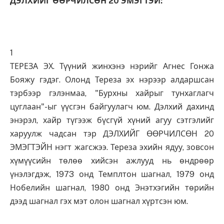
ДЭЛХИЙГ ӨӨРЧИЛСӨН 20 ЭМЭГТЭЙ:
1
ТЕРЕЗА ЭХ. Түүний жинхэнэ нэрийг Агнес Гонжа
Бояжу гэдэг. Олонд Тереза эх нэрээр алдаршсан
тэрбээр гэлэнмаа, "Бурхны хайрыг тунхаглагч
цуглаан"-ыг үүсгэн байгуулагч юм. Дэлхий дахинд
энэрэл, хайр түгээж бүсгүй хүний агуу сэтгэлийг
харуулж чадсан тэр ДЭЛХИЙГ ӨӨРЧИЛСӨН 20
ЭМЭГТЭЙН нэгт жагсжээ. Тереза эхийн ядуу, зовсон
хүмүүсийн төлөө хийсэн ажлууд нь өндрөөр
үнэлэгдэж, 1973 онд Темплтон шагнал, 1979 онд
Нобелийн шагнал, 1980 онд Энэтхэгийн төрийн
дээд шагнал гэх мэт олон шагнал хүртсэн юм.