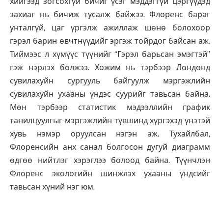
хийгээд зогсохгүй бичиг үсэг мэддэггүй цэргүүдэд
захиаг нь бичиж тусалж байжээ. Флоренс бараг
унталгүй, цаг үргэлж ажиллаж шөнө болохоор
гэрэл барин өвчтнүүдийг эргэж тойрдог байсан аж.
Тиймээс л хүмүүс түүнийг “Гэрэл барьсан эмэгтэй”
гэж нэрлэх болжээ. Хожим нь тэрбээр Лондонд
сувилахуйн сургууль байгуулж мэргэжлийн
сувилахуйн ухааны үндэс суурийг тавьсан байна.
Мөн тэрбээр статистик мэдээллийн график
танилцуулгыг мэргэжлийн түвшинд хүргэхэд үнэтэй
хувь нэмэр оруулсан нэгэн аж. Тухайлбал,
Флоренсийн анх санал болгосон дугуй диаграмм
өдгөө нийтлэг хэрэглээ болоод байна. Түүнчлэн
Флоренс экологийн шинжлэх ухааны үндсийг
тавьсан хүний нэг юм.