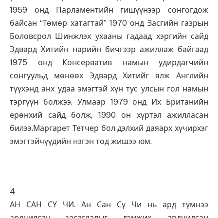
1959 онд Парламентийн гишүүнээр сонгогдож
байсан “Төмөр хатагтай” 1970 онд Засгийн газрын
Боловсрол Шинжлэх ухааны гадаад хэргийн сайд
Эдвард Хитийн нарийн бичгээр ажиллаж байгаад
1975 онд Консерватив намын удирдагчийн
сонгуульд мөнөөх Эдвард Хитийг ялж Английн
түүхэнд анх удаа эмэгтэй хүн тус улсын гол намын
тэргүүн болжээ. Улмаар 1979 онд Их Британийн
ерөнхий сайд болж, 1990 он хүртэл ажилласан
билээ.Маргарет Тетчер бол дэлхий даяарх хүчирхэг
эмэгтэйчүүдийн нэгэн тод жишээ юм.
4
АН САН СҮ ЧИ. Ан Сан Сү Чи нь ард түмнээ
ардчилсан засаглалыг дэмжих, ардчилсан