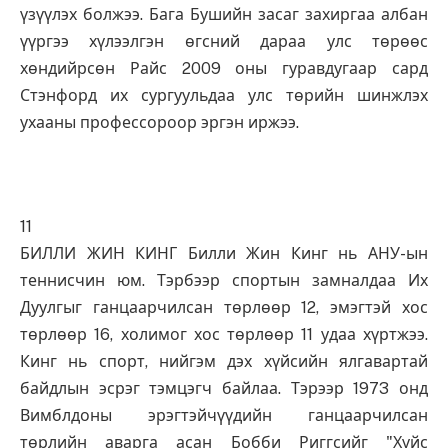
үзүүлэх болжээ. Бага Бушийн засаг захиргаа албан
үүргээ хүлээлгэн өгсний дараа улс төрөөс
хөндийрсөн Райс 2009 оны гуравдугаар сард
Стэнфорд их сургуульдаа улс төрийн шинжлэх
ухааны профессороор эргэн иржээ.
11
БИЛЛИ ЖИН КИНГ Билли Жин Кинг нь АНУ-ын
теннисчин юм. Тэрбээр спортын замналдаа Их
Дуулгыг ганцаарчилсан төрлөөр 12, эмэгтэй хос
төрлөөр 16, холимог хос төрлөөр 11 удаа хүртжээ.
Кинг нь спорт, нийгэм дэх хүйсийн ялгавартай
байдлын эсрэг тэмцэгч байлаа. Тэрээр 1973 онд
Вимблдоны эрэгтэйчүүдийн ганцаарчилсан
төрлийн аварга асан Бобби Риггсийг "Хүйс