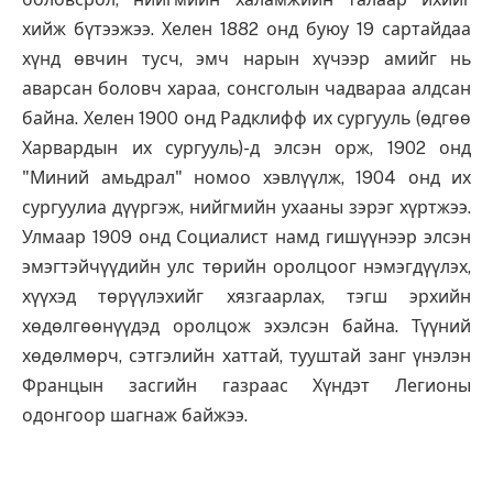
хийж бүтээжээ. Хелен 1882 онд буюу 19 сартайдаа
хүнд өвчин тусч, эмч нарын хүчээр амийг нь
аварсан боловч хараа, сонсголын чадвараа алдсан
байна. Хелен 1900 онд Радклифф их сургууль (өдгөө
Харвардын их сургууль)-д элсэн орж, 1902 онд
"Миний амьдрал" номоо хэвлүүлж, 1904 онд их
сургуулиа дүүргэж, нийгмийн ухааны зэрэг хүртжээ.
Улмаар 1909 онд Социалист намд гишүүнээр элсэн
эмэгтэйчүүдийн улс төрийн оролцоог нэмэгдүүлэх,
хүүхэд төрүүлэхийг хязгаарлах, тэгш эрхийн
хөдөлгөөнүүдэд оролцож эхэлсэн байна. Түүний
хөдөлмөрч, сэтгэлийн хаттай, тууштай занг үнэлэн
Францын засгийн газраас Хүндэт Легионы
одонгоор шагнаж байжээ.