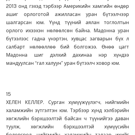
2013 онд гэхэд тэрбээр Америкийн хамгийн өндөр
ашиг орлоготой ажилласан уран бүтээлчээр
шалгарсан юм. Үүнд түүний аялан тоглолтын
орлого ихээхэн нөлөөлсөн байна. Мадонна уран
бүтээлээс гадна үнэртэн, хувцас загварын бүх л
салбарт нөлөөллөө бий болгожээ. Өнөө цагт
Мадонна шиг дэлхий дахинаа нэр хүндээ
мандуулсан “гал халуун” уран бүтээлч ховор юм.
15
ХЕЛЕН КЕЛЛЕР. Сурган хүмүүжүүлэгч, нийгмийн
халамжийн зүтгэлтэн юм. Тэрбээр хүнд хэлбэрийн
хөгжлийн бэрхшээлтэй байсан ч түүнийгээ даван
туулж, хөгжлийн бэрхшээлтэй хүмүүсийн
боловсрол, нийгмийн халамжийн талаар ихийг