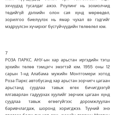
эхчүүдэд тусалдаг ажээ. Роулинг нь зохиолчид
төдийгүй дэлхийн олон сая хүнд мөрөөдөл,
зорилгоо биелүүлэх нь ямар чухал вэ гэдгийг
мэдрүүлсэн хүчирхэг бүсгүйчүүдийн төлөөлөл юм.
7
РОЗА ПАРКС. АНУ-ын хар арьстан иргэдийн тэгш
эрхийн төлөө тэмцэгч эмэгтэй юм. 1955 оны 12
сарын 1-нд Алабама мужийн Монтгомери хотод
Роза Паркс автобусанд хар арьстан зорчигч цагаан
арьстанд суудлаа тавьж өгөх бичигдээгүй
ялгаварлан гадуурхах хуулийг зөрчиж цагаан хүнд
суудлаа тавьж өгөөгүйгээс доромжлуулан
баривчлагдаж, шоронд хоригджээ. Түүний энэ