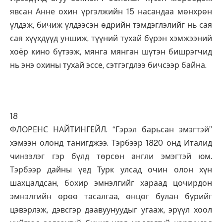
явсан Анне охин үргэлжийн 15 насандаа мөнхрөн
үлдэж, бичиж үлдээсэн өдрийн тэмдэглэлийг нь сая
сая хүүхдүүд уншиж, түүний тухай бүрэн хэмжээний
хоёр кино бүтээж, мянга мянган шүтэн бишрэгчид
нь энэ охины тухай эссе, сэтгэгдлээ бичсээр байна.
18
ФЛОРЕНС НАЙТИНГЕЙЛ. “Гэрэл барьсан эмэгтэй”
хэмээн олонд танигджээ. Тэрбээр 1820 онд Италид
чинээлэг гэр бүлд төрсөн англи эмэгтэй юм.
Тэрбээр дайны үед Турк улсад очин олон хүн
шахцалдсан, бохир эмнэлгийг хараад цочирдон
эмнэлгийн өрөө тасалгаа, өнцөг булан бүрийг
цэвэрлэж, дэвсгэр даавуунуудыг угааж, эрүүл хоол