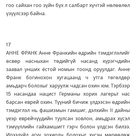
гоо сайхан гоо зүйн бүх л салбарт хүчтэй нөлөөлөл
үзүүлсээр байна.
17
АННЕ ФРАНК Анне Франкийн өдрийн тэмдэглэлийг
өсвөр насныхан төдийгүй насанд хүрэгчдийн
заавал унших ёстой номын тоонд оруулдаг. Анне
Франк богинохон хугацаанд ч утга төгөлдөр
амьдарч болохыг харуулж чадсан охин юм. Тэрбээр
15 насандаа нацист Германы хорих лагерьт нас
барсан еврей охин. Түүний бичиж үлдээсэн өдрийн
тэмдэглэл нь фашизмын гамшиг, дэлхийн II дайны
үеэр еврейчүүдийн туулсан зовлон, амьдрах хүсэл
тэмүүллийн гайхамшигт гэрч болон үлдсэн билээ.
Ирээдүйд агуу зохиолч болохыг хүсэн мөрөөдөж