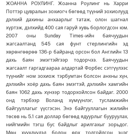
ЖОАННА РОУЛИНГ. Жоанна Роулинг нь Харри
Поттэр цувралын зохиогч бөгөөд түүний зохиолууд
дэлхий дахины анхаарлыг татаж, олон шагнал
хүртэж, дэлхийд 400 сая гаруй хувь борлогдсон юм.
2007 оны Sunday Times-ийн баячуудын
жагсаалтанд 545 сая фунт стерлингийн эд
хөрөнгөөрөө 136-р байранд орсон бол Английн 13
дахь баян эмэгтэйгээр тодорчээ. Баячуудын
жагсаалт гаргадгаараа алдартай Форбес сэтгүүлээс
түүнийг ном зохиож тэрбумтан болсон анхны хүн,
дэлхийн хоёр дахь баян эмэгтэй, дэлхийн хамгийн
баян 1062 дахь хүнээр тодорхойлсон байдаг. 2000
онд тэрбээр Воланд хүмүүнлэг, тусламжийн
байгууллагыг үүсгэсэн. Энэ байгууллагын жилийн
төсөв нь 5.1 сая доллар бөгөөд ядуурлыг бууруулах,
нийгмийн тэгш бус байдлыг арилгахыг зорьдог.
Мөн хүүхдүүдэд болон өрх толгойлсон эцэг