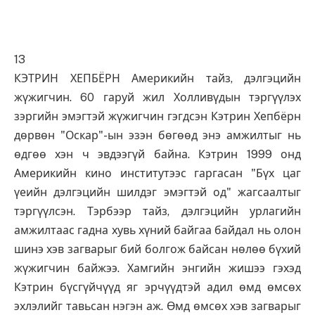
13
КЭТРИН ХЕПБЁРН Америкийн тайз, дэлгэцийн
жүжигчин. 60 гаруй жил Холливүдын тэргүүлэх
зэргийн эмэгтэй жүжигчин гэгдсэн Кэтрин Хепбёрн
дөрвөн "Оскар"-ын эзэн бөгөөд энэ амжилтыг нь
өдгөө хэн ч эвдээгүй байна. Кэтрин 1999 онд
Америкийн кино институтээс гаргасан "Бүх цаг
үеийн дэлгэцийн шилдэг эмэгтэй од" жагсаалтыг
тэргүүлсэн. Тэрбээр тайз, дэлгэцийн урлагийн
амжилтаас гадна хувь хүний байгаа байдал нь олон
шинэ хэв загварыг бий болгож байсан нөлөө бүхий
жүжигчин байжээ. Хамгийн энгийн жишээ гэхэд
Кэтрин бүсгүйчүүд яг эрчүүдтэй адил өмд өмсөх
эхлэлийг тавьсан нэгэн аж. Өмд өмсөх хэв загварыг