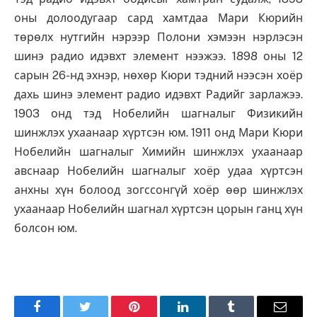
оны долоодугаар сард хамтдаа Мари Кюрийн
төрөлх нутгийн нэрээр Полони хэмээн нэрлэсэн
шинэ радио идэвхт элемент нээжээ. 1898 оны 12
сарын 26-нд эхнэр, нөхөр Кюри тэдний нээсэн хоёр
дахь шинэ элемент радио идэвхт Радийг зарлажээ.
1903 онд тэд Нобелийн шагналыг Физикийн
шинжлэх ухаанаар хүртсэн юм. 1911 онд Мари Кюри
Нобелийн шагналыг Химийн шинжлэх ухаанаар
авснаар Нобелийн шагналыг хоёр удаа хүртсэн
анхны хүн болоод зогссонгүй хоёр өөр шинжлэх
ухаанаар Нобелийн шагнал хүртсэн цорын ганц хүн
болсон юм.