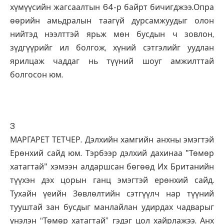
хүмүүсийн жагсаалтын 64-р байрт бичигджээ.Опра
өөрийн амьдралын таагүй дурсамжуудыг олон
нийтэд нээлттэй ярьж мөн бусдын ч зовлон,
зүдгүүрийг ил болгож, хүний сэтгэлийг уудлан
ярилцаж чаддаг нь түүний шоуг амжилттай
болгосон юм.
3
МАРГАРЕТ ТЕТЧЕР. Дэлхийн хамгийн анхны эмэгтэй
Ерөнхий сайд юм. Тэрбээр дэлхий дахинаа "Төмөр
хатагтай" хэмээн алдаршсан бөгөөд Их Британийн
түүхэн дэх цорын ганц эмэгтэй ерөнхий сайд.
Тухайн үеийн Зөвлөлтийн сэтгүүлч нар түүний
тууштай зан бусдыг манлайлан удирдах чадварыг
үнэлэн “Төмөр хатагтай” гэдэг цол хайрлажээ. Анх