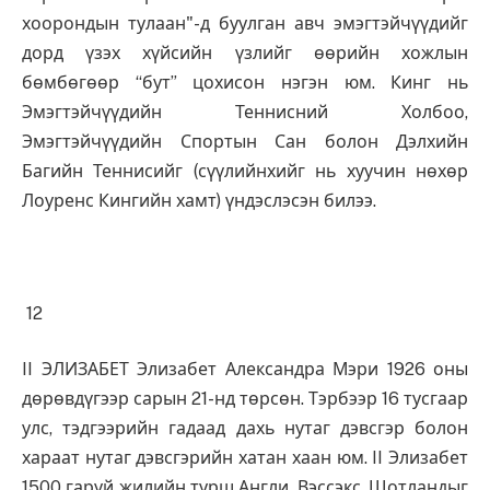
хоорондын тулаан"-д буулган авч эмэгтэйчүүдийг
дорд үзэх хүйсийн үзлийг өөрийн хожлын
бөмбөгөөр “бут” цохисон нэгэн юм. Кинг нь
Эмэгтэйчүүдийн Теннисний Холбоо,
Эмэгтэйчүүдийн Спортын Сан болон Дэлхийн
Багийн Теннисийг (сүүлийнхийг нь хуучин нөхөр
Лоуренс Кингийн хамт) үндэслэсэн билээ.
12
II ЭЛИЗАБЕТ Элизабет Александра Мэри 1926 оны
дөрөвдүгээр сарын 21-нд төрсөн. Тэрбээр 16 тусгаар
улс, тэдгээрийн гадаад дахь нутаг дэвсгэр болон
хараат нутаг дэвсгэрийн хатан хаан юм. II Элизабет
1500 гаруй жилийн турш Англи, Вэссэкс, Шотландыг