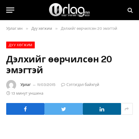
»
»
Урлаг.мн
Дуу хөгжим
Дэлхийг өөрчилсөн 20 эмэгтэй
ДУУ ХӨГЖИМ
Дэлхийг өөрчилсөн 20
эмэгтэй
Урлаг
11/03/2015
Сэтгэгдэл байхгүй
13 минут уншина