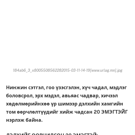
184ab6_3_x8005508562282015-03-11-14-19[www.urlag.mn].jpg
Нинжин сэтгэл, гоо үзэсгэлэн, хүч чадал, мэдлэг
боловсрол, эрх мэдэл, авьяас чадвар, хичээл
хөдөлмөрийнхөө үр шимээр дэлхийн хамгийн
том өөрчлөлтүүдийг хийж чадсан 20 ЭМЭГТЭЙГ
нэрлэж байна.