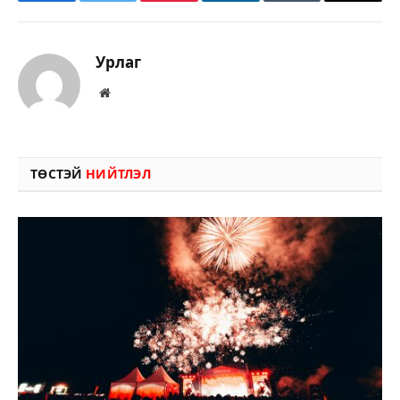
Facebook
Twitter
Pinterest
LinkedIn
Tumblr
Имэйл
Урлаг
Вэбсайт
ТӨСТЭЙ
НИЙТЛЭЛ