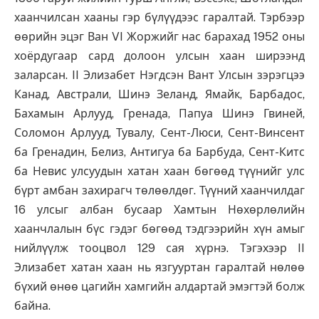
хаанчилсан хааны гэр бүлүүдээс гаралтай. Тэрбээр
өөрийн эцэг Ван VI Жоржийг нас барахад 1952 оны
хоёрдугаар сард долоон улсын хаан ширээнд
заларсан. II Элизабет Нэгдсэн Вант Улсын зэрэгцээ
Канад, Австрали, Шинэ Зеланд, Ямайк, Барбадос,
Бахамын Арлууд, Гренада, Папуа Шинэ Гвиней,
Соломон Арлууд, Тувалу, Сент-Люси, Сент-Винсент
ба Гренадин, Белиз, Антигуа ба Барбуда, Сент-Китс
ба Невис улсуудын хатан хаан бөгөөд түүнийг улс
бүрт амбан захирагч төлөөлдөг. Түүний хаанчилдаг
16 улсыг албан бусаар Хамтын Нөхөрлөлийн
хаанчлалын бүс гэдэг бөгөөд тэдгээрийн хүн амыг
нийлүүлж тооцвол 129 сая хүрнэ. Тэгэхээр II
Элизабет хатан хаан нь язгууртан гаралтай нөлөө
бүхий өнөө цагийн хамгийн алдартай эмэгтэй болж
байна.