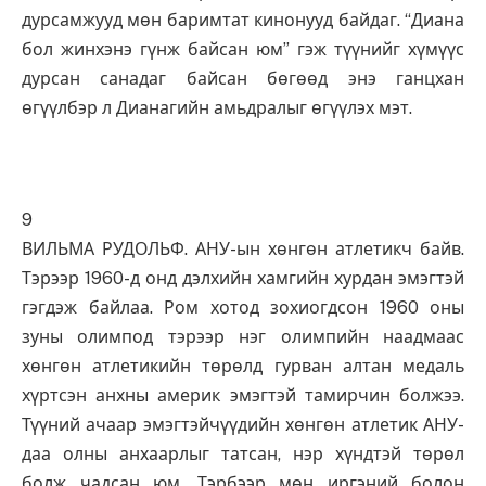
дурсамжууд мөн баримтат кинонууд байдаг. “Диана
бол жинхэнэ гүнж байсан юм” гэж түүнийг хүмүүс
дурсан санадаг байсан бөгөөд энэ ганцхан
өгүүлбэр л Дианагийн амьдралыг өгүүлэх мэт.
9
ВИЛЬМА РУДОЛЬФ. АНУ-ын хөнгөн атлетикч байв.
Тэрээр 1960-д онд дэлхийн хамгийн хурдан эмэгтэй
гэгдэж байлаа. Ром хотод зохиогдсон 1960 оны
зуны олимпод тэрээр нэг олимпийн наадмаас
хөнгөн атлетикийн төрөлд гурван алтан медаль
хүртсэн анхны америк эмэгтэй тамирчин болжээ.
Түүний ачаар эмэгтэйчүүдийн хөнгөн атлетик АНУ-
даа олны анхаарлыг татсан, нэр хүндтэй төрөл
болж чадсан юм. Тэрбээр мөн иргэний болон