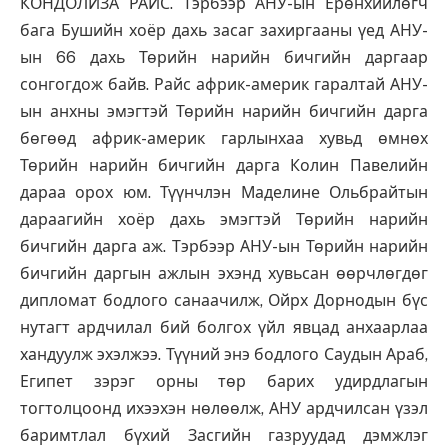
КОНДОЛИЗА РАЙС. Тэрбээр АНУ-ын Ерөнхийлөгч
бага Бушийн хоёр дахь засаг захиргааны үед АНУ-
ын 66 дахь Төрийн нарийн бичгийн даргаар
сонгогдож байв. Райс африк-америк гаралтай АНУ-
ын анхны эмэгтэй Төрийн нарийн бичгийн дарга
бөгөөд африк-америк гарлынхаа хувьд өмнөх
Төрийн нарийн бичгийн дарга Колин Павелийн
дараа орох юм. Түүнчлэн Маделине Ольбрайтын
дараагийн хоёр дахь эмэгтэй Төрийн нарийн
бичгийн дарга аж. Тэрбээр АНУ-ын Төрийн нарийн
бичгийн даргын ажлын эхэнд хувьсан өөрчлөгдөг
дипломат бодлого санаачилж, Ойрх Дорнодын бүс
нутагт ардчилал бий болгох үйл явцад анхаарлаа
хандуулж эхэлжээ. Түүний энэ бодлого Саудын Араб,
Египет зэрэг орны төр барих удирдлагын
тогтолцоонд ихээхэн нөлөөлж, АНУ ардчилсан үзэл
баримтлал бүхий Засгийн газруудад дэмжлэг