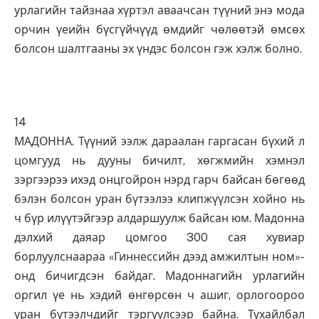
урлагийн тайзнаа хүртэл аваачсан түүний энэ мода
орчин үеийн бүсгүйчүүд өмдийг чөлөөтэй өмсөх
болсон шалтгааны эх үндэс болсон гэж хэлж болно.
14
МАДОННА. Түүний ээлж дараалан гаргасан бүхий л
цомгууд нь дууны бичилт, хөгжмийн хэмнэл
зэргээрээ ихэд онцгойрон нэрд гарч байсан бөгөөд
бэлэн болсон уран бүтээлээ клипжүүлсэн хойно нь
ч бүр илүүтэйгээр алдаршуулж байсан юм. Мадонна
дэлхий даяар цомгоо 300 сая хувиар
борлуулснаараа «Гиннессийн дээд амжилтын ном»-
онд бичигдсэн байдаг. Мадоннагийн урлагийн
оргил үе нь хэдий өнгөрсөн ч ашиг, орлогоороо
уран бүтээлчдийг тэргүүлсээр байна. Тухайлбал