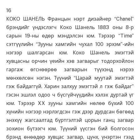
16
КОКО ШАНЕЛЬ Францын нэрт дизайнер “Chanel”
брэндийг үндэслэгч Коко Шанель 1883 оны 8-р
сарын 19-ны өдөр мэндэлсэн юм. Тэрээр “Time”
сэтгүүлийн “Зууны хамгийн чухал 100 эрхэм”-ийн
нэгээр шалгарсан юм. Коко Шанель эмэгтэй
хувцасны орчин үеийн хэв загварыг тодорхойлон
гаргаж өгснөөрөө загварын түүхэнд нэрээ
мөнхөлсөн нэгэн. Түүний “Царай муутай эмэгтэй
гэж байдаггүй. Харин залхуу эмэгтэй л гэж байдаг”
гэсэн эшлэл одоо ч бүсгүйчүүдийн хэлэх дуртай үг
юм. Тэрээр XX зууны хамгийн нөлөө бүхий 100
хүнийн нэгээр нэрлэгдсэн гэж дээр дурдсан бөгөөд
энэхүү жагсаалтад бүртгэлтэй цорын ганц загвар
зохион бүтээгч юм. Түүний үүсгэн бий болгосон
брэнд өнөөдөр хувцас загвар, цүнх, үнэртэн гээд