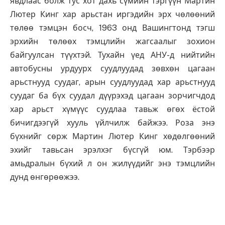
явдлаас болж тус хот дахь сүмийн тэргүүн Мартин
Лютер Кинг хар арьстан иргэдийн эрх чөлөөний
төлөө тэмцэн босч, 1963 онд Вашингтонд тэгш
эрхийн төлөөх тэмцлийн жагсаалыг зохион
байгуулсан түүхтэй. Тухайн үед АНУ-д нийтийн
автобусны урдуурх суудлуудад зөвхөн цагаан
арьстнууд суудаг, арын суудлуудад хар арьстнууд
суудаг ба бүх суудал дүүрэхэд цагаан зорчигчдод
хар арьст хүмүүс суудлаа тавьж өгөх ёстой
бичигдээгүй хууль үйлчилж байжээ. Роза энэ
бүхнийг сөрж Мартин Лютер Кинг хөдөлгөөний
эхийг тавьсан эрэлхэг бүсгүй юм. Тэрбээр
амьдралын бүхий л он жилүүдийг энэ тэмцлийн
дунд өнгөрөөжээ.