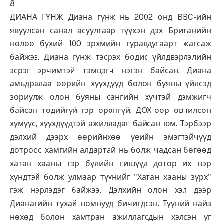
8
ДИАНА ГҮНЖ Диана гүнж нь 2002 онд BBC-ийн
явуулсан санал асуулгаар түүхэн дэх Британийн
нөлөө бүхий 100 эрхмийн гуравдугаарт жагсаж
байжээ. Диана гүнж тэсрэх бодис үйлдвэрлэлийн
эсрэг эрчимтэй тэмцэгч нэгэн байсан. Диана
амьдралаа өөрийн хүүхдүүд болон буяны үйлсэд
зориулж олон буяны сангийн хүчтэй дэмжигч
байсан төдийгүй гэр оронгүй, ДОХ-оор өвчилсөн
хүмүүс, хүүхдүүдтэй ажилладаг байсан юм. Тэрбээр
дэлхий дээрх өөрийнхөө үеийн эмэгтэйчүүд
дотроос хамгийн алдартай нь болж чадсан бөгөөд
хатан хааны гэр бүлийн гишүүд дотор их нэр
хүндтэй болж улмаар түүнийг "Хатан хааны зүрх"
гэж нэрлэдэг байжээ. Дэлхийн олон хэл дээр
Дианагийн тухай номнууд бичигдсэн. Түүний найз
нөхөд болон хамтран ажиллагсдын хэлсэн үг