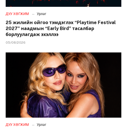
ДУУ ХӨГЖИМ
Урлаг
25 жилийн ойгоо тэмдэглэх “Playtime Festival
2027” наадмын “Early Bird” тасалбар
борлуулагдаж эхэллээ
05/08/2026
ДУУ ХӨГЖИМ
Урлаг