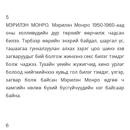
5
МЭРИЛЭН МОНРО. Мэрилэн Монро 1950-1960-аад
оны холливүдийн дүр төрхийг өөрчилж чадсан
билээ. Тэрбээр өөрийн энхрий байдал, шаргал үс,
ташаагаа гунхалзуулан алхах зэрэг цоо шинэ хэв
загваруудыг бий болгож жинхэнэ секс билэг тэмдэг
болж чаджээ. Тухайн үеийн жүжигчид, кино урлаг
болоод нийгмийнхээ хувьд гол билэг тэмдэг, үлгэр,
загвар болж байсан Мэрилэн Монро өдгөө ч
хамгийн нөлөө бүхий бүсгүйчүүдийн нэг байсаар
байна.
6