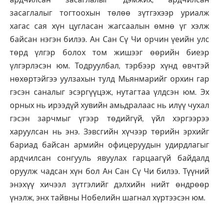
засаглалыг тогтоохын төлөө зүтгэхээр уриалж
хагас сая хүн цугласан жагсаалын өмнө үг хэлж
байсан нэгэн билээ. Ан Сан Сү Чи орчин үеийн улс
төрд үлгэр болох том жишээг өөрийн биеэр
үлгэрлэсэн юм. Тодруулбал, тэрбээр хүнд өвчтэй
нөхөртэйгээ уулзахын тулд Мьянмарийг орхин гар
гэсэн саналыг эсэргүүцэж, нутагтаа үлдсэн юм. Эх
орных нь ирээдүй хувийн амьдралаас нь илүү чухал
гэсэн зарчмыг үгээр төдийгүй, үйл хэргээрээ
харуулсан нь энэ. Зэвсгийн хүчээр төрийн эрхийг
бариад байсан армийн офицеруудын удирдлагыг
ардчилсан сонгууль явуулах гарцаагүй байдалд
оруулж чадсан хүн бол Ан Сан Сү Чи билээ. Түүний
энэхүү хичээл зүтгэлийг дэлхийн нийт өндрөөр
үнэлж, энх тайвны Нобелийн шагнал хүртээсэн юм.