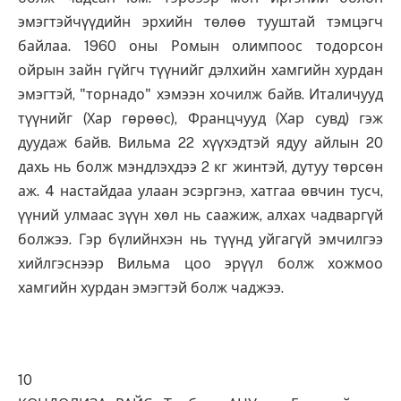
эмэгтэйчүүдийн эрхийн төлөө тууштай тэмцэгч
байлаа. 1960 оны Ромын олимпоос тодорсон
ойрын зайн гүйгч түүнийг дэлхийн хамгийн хурдан
эмэгтэй, "торнадо" хэмээн хочилж байв. Италичууд
түүнийг (Хар гөрөөс), Францчууд (Хар сувд) гэж
дуудаж байв. Вильма 22 хүүхэдтэй ядуу айлын 20
дахь нь болж мэндлэхдээ 2 кг жинтэй, дутуу төрсөн
аж. 4 настайдаа улаан эсэргэнэ, хатгаа өвчин тусч,
үүний улмаас зүүн хөл нь саажиж, алхах чадваргүй
болжээ. Гэр бүлийнхэн нь түүнд уйгагүй эмчилгээ
хийлгэснээр Вильма цоо эрүүл болж хожмоо
хамгийн хурдан эмэгтэй болж чаджээ.
10