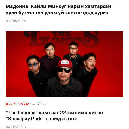
Мадонна, Кайли Миноуг нарын хамтарсан
уран бүтээл тун удахгүй сонсогчдод хүрнэ
04/08/2026
ДУУ ХӨГЖИМ
Урлаг
“The Lemons” хамтлаг 22 жилийн ойгоо
“Socialpay Park”-т тэмдэглэнэ
04/08/2026