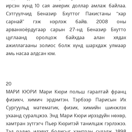
ирсэн хүнд 10 сая америк доллар амлаж байлаа.
Сэтгүүлчид Беназир Бхуттог Пакистаны “хар
сарнай” гэж нэрлэж байв. 2008 оны
арванхоёрдугаар сарын 27-нд Беназир Бхутто
цуглаанд оролцож байхдаа алан хядах
ажиллагааны золиос болж хүнд шархдаж улмаар
амь насаа алдсан юм.
20
МАРИ КЮРИ Мари Кюри польш гаралтай франц
физикч, химич эрдэмтэн. Тэрбээр Парисын Их
Сургуульд математик, физик, химийн шинжлэх
ухаанд суралцжээ. Энд Мари Кюри ирээдүйн нөхөр,
хамтран зүтгэгч Пьер Кюритэй танилцаж гэрлэжээ.
Тэд радио идэвхт бодисыг хамтран судалж, 1898