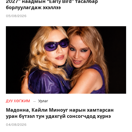
2027” наадмын “Early Bird” тасалбар
борлуулагдаж эхэллээ
05/08/2026
ДУУ ХӨГЖИМ
Урлаг
Мадонна, Кайли Миноуг нарын хамтарсан
уран бүтээл тун удахгүй сонсогчдод хүрнэ
04/08/2026