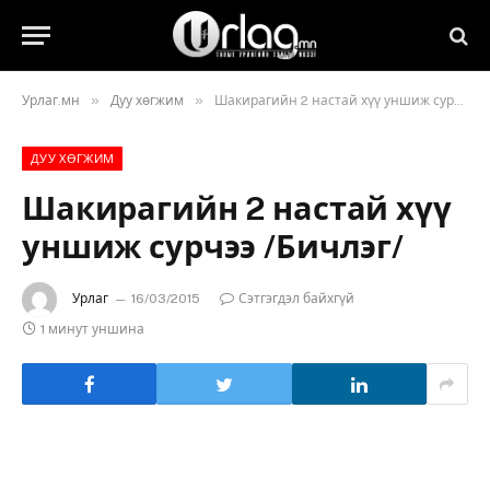
»
»
Урлаг.мн
Дуу хөгжим
Шакирагийн 2 настай хүү уншиж сурчээ /Бичлэг/
ДУУ ХӨГЖИМ
Шакирагийн 2 настай хүү
уншиж сурчээ /Бичлэг/
Урлаг
16/03/2015
Сэтгэгдэл байхгүй
1 минут уншина