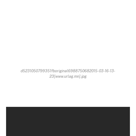
d5231050799351fboriginal6988750682015-03-16-13-
23[www.urlag.mn].jpg