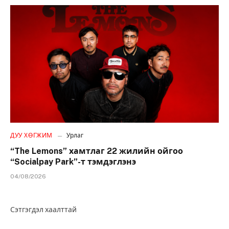
ДУУ ХӨГЖИМ
Урлаг
“The Lemons” хамтлаг 22 жилийн ойгоо
“Socialpay Park”-т тэмдэглэнэ
04/08/2026
Сэтгэгдэл хаалттай