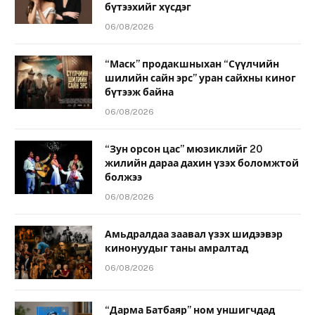
бүтээхийг хүсдэг
06/08/2026
“Маск” продакшныхан “Сүүлчийн
шилийн сайн эрс” уран сайхны киног
бүтээж байна
06/08/2026
“Зун орсон цас” мюзиклийг 20
жилийн дараа дахин үзэх боломжтой
болжээ
06/08/2026
Амьдралдаа заавал үзэх шидээвэр
кинонуудыг таны амралтад
06/08/2026
“Дарма Батбаяр” ном уншигчдад