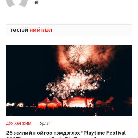
Вэбсайт
ТӨСТЭЙ
НИЙТЛЭЛ
ДУУ ХӨГЖИМ
Урлаг
25 жилийн ойгоо тэмдэглэх “Playtime Festival