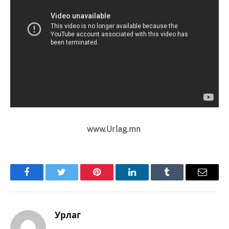
www.Urlag.mn
Facebook
Twitter
Pinterest
LinkedIn
Tumblr
Имэйл
Урлаг