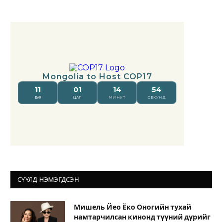
СҮҮЛД НЭМЭГДСЭН
Мишель Йео Ёко Оногийн тухай
намтарчилсан кинонд түүний дүрийг