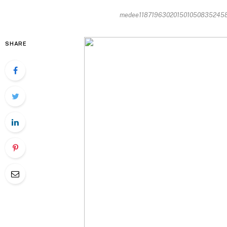
medee11871963020150105083524588
SHARE