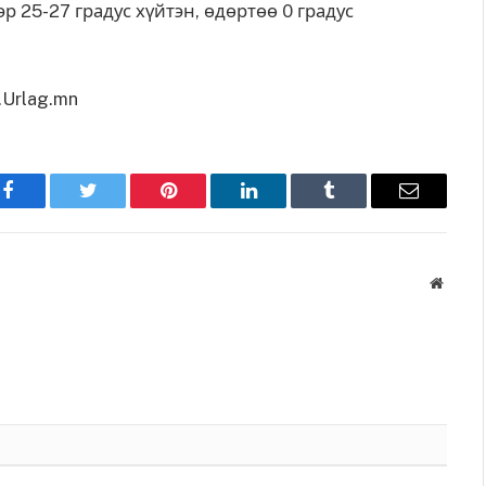
ээр 25-27 градус хүйтэн, өдөртөө 0 градус
Urlag.mn
Facebook
Twitter
Pinterest
LinkedIn
Tumblr
Имэйл
Вэбса