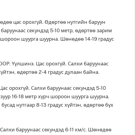
өө цас орохгүй. Өдөртөө нутгийн баруун
и баруунаас секундэд 5-10 метр, өдөртөө зарим
ч шороон шуурга шуурна. Шөнөдөө 14-19 градус
: Үүлшинэ. Цас орохгүй. Салхи баруунаас
хүйтэн, өдөртөө 2-4 градус дулаан байна.
 орохгүй. Салхи баруунаас секундэд 5-10
 зуур 16-18 метр хүрч шороон шуурга шуурна.
усад нутгаар 8-13 градус хүйтэн, өдөртөө бүх
Салхи баруунаас секундэд 6-11 км/с. Шөнөдөө