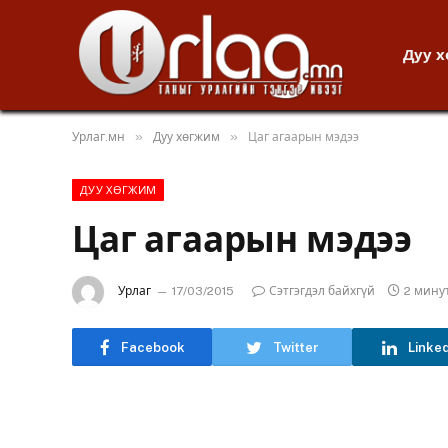
Дуу 
»
»
Урлаг.мн
Дуу хөгжим
Цаг агаарын мэдээ
ДУУ ХӨГЖИМ
Цаг агаарын мэдээ
Урлаг
17/03/2015
Сэтгэгдэл байхгүй
2 мину
Facebook
Twitter
Linke