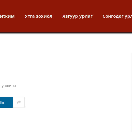
хөгжим
Утга зохиол
Язгуур урлаг
Сонгодог ур
т уншина
dIn