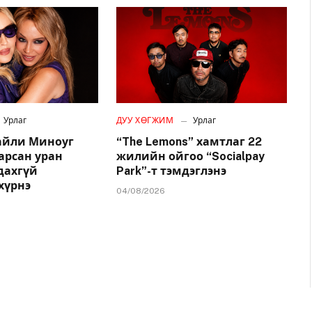
Урлаг
ДУУ ХӨГЖИМ
Урлаг
айли Миноуг
“The Lemons” хамтлаг 22
арсан уран
жилийн ойгоо “Socialpay
удахгүй
Park”-т тэмдэглэнэ
хүрнэ
04/08/2026