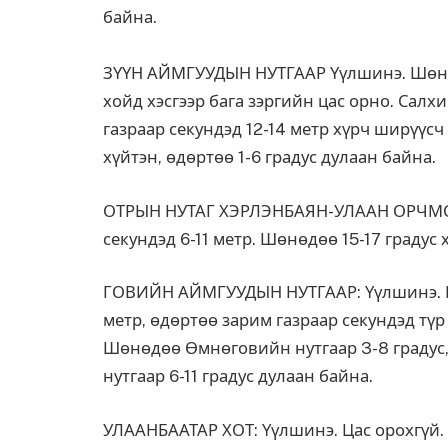
байна.
ЗҮҮН АЙМГУУДЫН НУТГААР Үүлшинэ. Шөнөд
хойд хэсгээр бага зэргийн цас орно. Салх
газраар секундэд 12-14 метр хүрч ширүүс
хүйтэн, өдөртөө 1-6 градус дулаан байна.
ОТРЫН НУТАГ ХЭРЛЭНБАЯН-УЛААН ОРЧМООР
секундэд 6-11 метр. Шөнөдөө 15-17 градус 
ГОВИЙН АЙМГУУДЫН НУТГААР: Үүлшинэ. Цас
метр, өдөртөө зарим газраар секундэд түр
Шөнөдөө Өмнөговийн нутгаар 3-8 градус, б
нутгаар 6-11 градус дулаан байна.
УЛААНБААТАР ХОТ: Үүлшинэ. Цас орохгүй. 