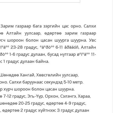
арим газраар бага зэргийн цас орно. Салхи
өө Алтайн уулсаар, өдөртөө зарим газраар
үүсч шороон болон цасан шуурга шуурна. Увс
ºäºº 23-28 градус, ºäºðòºº 6-11 ãðàäóñ, Алтайн
òºº 1-6 градус дулаан, бусад нутгаар øºíºäºº 11-
с 1 градус дулаан байна.
өнөдөө Хангай, Хөвсгөлийн уулсаар,
рно. Салхи баруунаас секундэд 5-10 метр.
тр хүрч шороон болон цасан шуурна.
7-12 градус, Эгь-Үүр, Орхон, Сэлэнгэ, Хараа,
шөнөдөө 20-25 градус, өдөртөө 4-9 градус,
, өдөртөө 2 градус хүйтнээс 3 градус дулаан