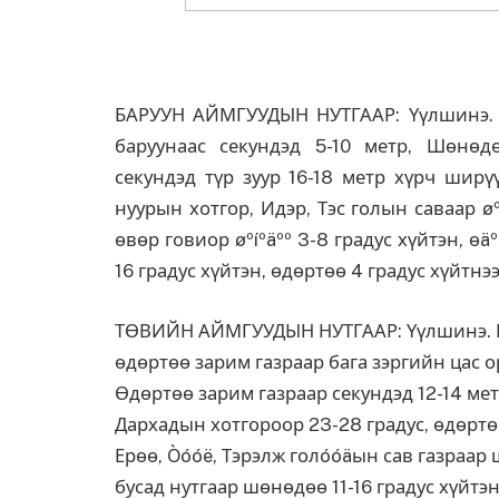
БАРУУН АЙМГУУДЫН НУТГААР: Үүлшинэ. З
баруунаас секундэд 5-10 метр, Шөнөд
секундэд түр зуур 16-18 метр хүрч шир
нуурын хотгор, Идэр, Тэс голын саваар øºí
өвөр говиор øºíºäºº 3-8 градус хүйтэн, өäºð
16 градус хүйтэн, өдөртөө 4 градус хүйтнээ
ТӨВИЙН АЙМГУУДЫН НУТГААР: Үүлшинэ. Ш
өдөртөө зарим газраар бага зэргийн цас о
Өдөртөө зарим газраар секундэд 12-14 ме
Дархадын хотгороор 23-28 градус, өдөртөө 
Ерөө, Òóóë, Тэрэлж голóóäын сав газраар 
бусад нутгаар шөнөдөө 11-16 градус хүйтэн