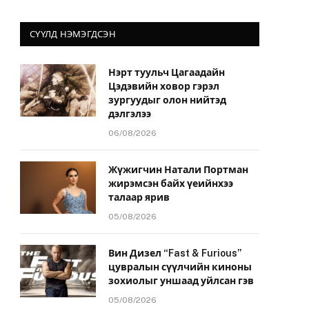
СҮҮЛД НЭМЭГДСЭН
Нэрт туульч Цагаадайн
Цэдэвийн ховор гэрэл
зургуудыг олон нийтэд
дэлгэлээ
06/08/2026
Жүжигчин Натали Портман
жирэмсэн байх үеийнхээ
талаар ярив
05/08/2026
Вин Дизел “Fast & Furious”
цувралын сүүлчийн киноны
зохиолыг уншаад уйлсан гэв
05/08/2026