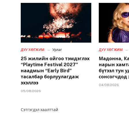
ДУУ ХӨГЖИМ
Урлаг
ДУУ ХӨГЖИМ
25 жилийн ойгоо тэмдэглэх
Мадонна, К
“Playtime Festival 2027”
нарын хамт
наадмын “Early Bird”
бүтээл тун 
тасалбар борлуулагдаж
сонсогчдод 
эхэллээ
04/08/2026
05/08/2026
Сэтгэгдэл хаалттай