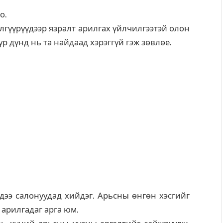
о.
элгүүрүүдээр язралт арилгах үйлчилгээтэй олон
үр дүнд нь та найдаад хэрэггүй гэж зөвлөе.
нхдээ салонуудад хийдэг. Арьсны өнгөн хэсгийг
 арилгадаг арга юм.