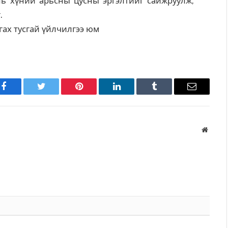
нь хүний арьсны цусны эргэлтийг сайжруулж,
.
лгах тусгай үйлчилгээ юм
Facebook
Twitter
Pinterest
LinkedIn
Tumblr
Имэйл
Вэбса