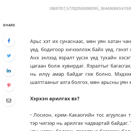
10687017_577022589090195_364680665411594
SHARE
Арьс хэт их сунаснаас, мөн уян хатан ча
үед, бодигоор хичээллэж байх үед, гэнэт
Анх эхлээд язралт үүсэх үед тухайн хэсэ
цагаан болж хувирдаг. Язралтыг багасгах
нь илүү амар байдаг гэж болно. Мэдээж
шалтгааныг алга болгох, мөн арьсны уян 
Хэрхэн арилгах вэ?
• Лосион, крем- Какаогийн тос агуулсан 
тэр чигээр нь арилгах чадвартай байдаг.