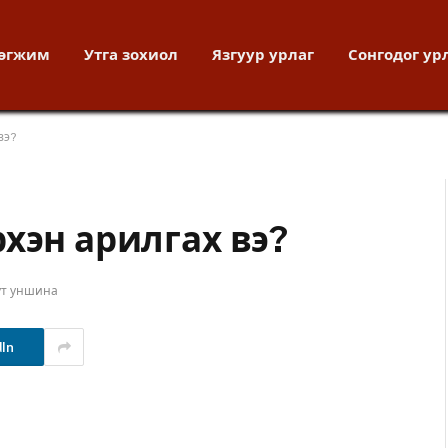
хөгжим
Утга зохиол
Язгуур урлаг
Сонгодог ур
вэ?
хэн арилгах вэ?
ут уншина
dIn