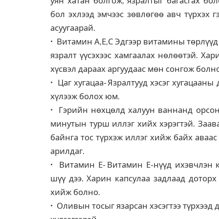
уян хатан болгож, язралтыг багасгах бо
бол эхлээд эмчээс зөвлөгөө авч түрхэх г
асуугаарай.
• Витамин А,Е,С Эдгээр витамины төрлүүд
язралт үүсэхээс хамгаалах нөлөөтэй. Хар
хүсвэл дараах аргуудаас мөн сонгож болно
• Цаг хугацаа- Язралтууд хэсэг хугацааны
хүлээж болох юм.
• Гэрийн нөхцөлд халуун ваннанд орсоны
минутын турш иллэг хийх хэрэгтэй. Заав
байнга тос түрхэж иллэг хийж байх аваа
арилдаг.
• Витамин Е- Витамин Е-нүүд ихэвчлэн к
шүү дээ. Харин капсулаа задлаад доторх
хийж болно.
• Оливын тосыг язарсан хэсэгтээ түрхээд 