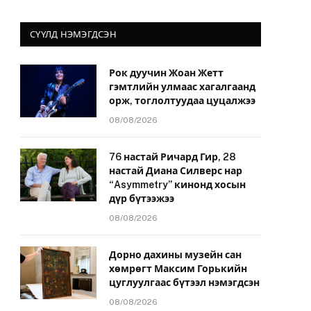
СҮҮЛД НЭМЭГДСЭН
Рок дуучин Жоан Жетт
гэмтлийн улмаас хагалгаанд
орж, тоглолтуудаа цуцалжээ
08/08/2026
76 настай Ричард Гир, 28
настай Диана Силверс нар
“Asymmetry” кинонд хосын
дүр бүтээжээ
08/08/2026
Дорно дахины музейн сан
хөмрөгт Максим Горькийн
цуглуулгаас бүтээл нэмэгдсэн
08/08/2026