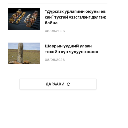
“Дүрслэх урлагийн оюуны өв
сан” тусгай үзэсгэлэнг дэлгэж
байна
08/08/2026
Шаврын үүдний улаан
тохойн хүн чулуун хөшөө
08/08/2026
ДАРААХИ