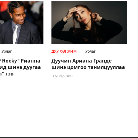
Урлаг
ДУУ ХӨГЖИМ
Урлаг
 Rocky “Рианна
Дуучин Ариана Гранде
дид шинэ дуугаа
шинэ цомгоо танилцууллаа
” гэв
07/08/2026