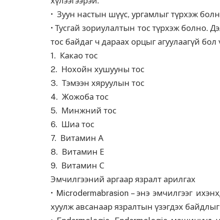
хүлээгээрэй.
• Зуун настын шүүс, ургамлыг түрхэж болн
• Тусгай зориулалтын тос түрхэж болно. Д
тос байдаг ч дараах орцыг агуулаагүй бол 
1. Какао тос
2. Нохойн хушууны тос
3. Тэмээн хяруулын тос
4. Жожоба тос
5. Минжний тос
6. Шиа тос
7. Витамин А
8. Витамин Е
9. Витамин С
Эмчилгээний аргаар язралт арилгах
• Microdermabrasion – энэ эмчилгээг ихэ
хуулж авсанаар язралтын үзэгдэх байдлыг