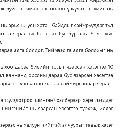
ломжтой юм. Хэрвээ та хөхүүл эсвэл жирэмсэн
эж буй тос ямар нэг нөлөө үзүүлэх эсэхийг нь
 нь арьсны уян хатан байдлыг сайжруулдаг тул
ин та язралтыг багасгах бус бүр алга болгохыг
.
 дараа алга болдог. Тиймээс та алга болохыг нь
хоо дараа биеийн тосыг язарсан хэсэгтээ 10
ал ваннанд орсоны дараа бус язарсан хэсэгтээ
с арьсны уян хатан чанар сайжирсанаар язралт
апсул(дотроо шингэн) хэлбэрээр хэрэглэгддэг
 шингэнийг нь язарсан хэсэгтээ түрхэж, иллэг
дээрээс нь халуун чийгтэй алчуурыг тавьж хэсэг