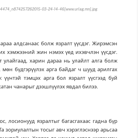
474_n874257262015-03-24-14-46[www.urlag.mn].jpg
нараа алдсанаас болж язралт үүсдэг. Жирэмсэн
 их хэмжээний жин нэмэх үед ихэвчлэн үүсдэг.
гт улайгаад, харин дараа нь улайлт алга болж
, мөн бүдгэрүүлэх арга байдаг ч шууд арилгах
 үүнтэй тэмцэх арга бол язралт үүсгээд буй
хатан чанарыг дээшлүүлэх явдал билээ.
тос, лосионууд язралтыг багасгахаас гадна бүр
 Та зориулалтын тосыг авч хэрэглэснээр арьсаа