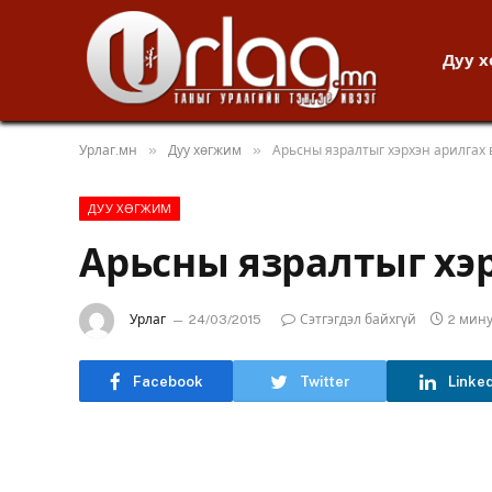
Дуу 
»
»
Урлаг.мн
Дуу хөгжим
Арьсны язралтыг хэрхэн арилгах 
ДУУ ХӨГЖИМ
Арьсны язралтыг хэр
Урлаг
24/03/2015
Сэтгэгдэл байхгүй
2 мин
Facebook
Twitter
Linke