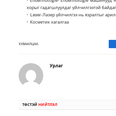
• Endermologie- Endermologie машинууд 
хорыг гадагшлуулдаг үйлчилгээтэй байдаг
• Laser- Лазер үйлчилгээ нь язралтыг ари
• Косметик хагалгаа
ХУВААЛЦАХ.
Урлаг
ТӨСТЭЙ
НИЙТЛЭЛ