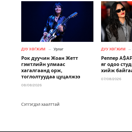
ДУУ ХӨГЖИМ
Урлаг
ДУУ ХӨГЖИМ
Рок дуучин Жоан Жетт
Реппер A$AP
гэмтлийн улмаас
яг одоо сту
хагалгаанд орж,
хийж байгаа
тоглолтуудаа цуцалжээ
07/08/2026
08/08/2026
Сэтгэгдэл хаалттай