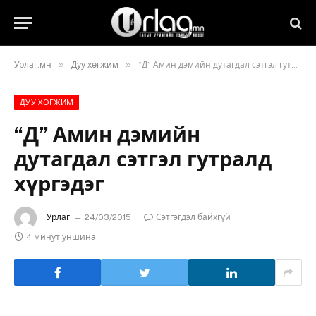
»
»
Урлаг.мн
Дуу хөгжим
“Д” Амин дэмийн дутагдал сэтгэл гутралд хүргэдэг
ДУУ ХӨГЖИМ
“Д” Амин дэмийн
дутагдал сэтгэл гутралд
хүргэдэг
Урлаг
24/03/2015
Сэтгэгдэл байхгүй
4 минут уншина