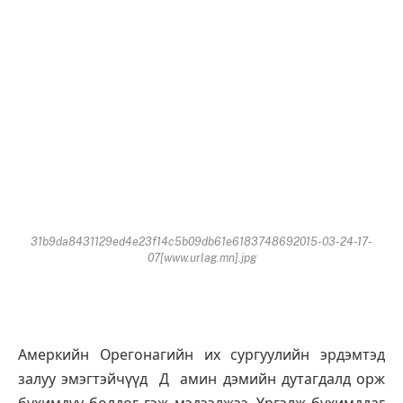
31b9da8431129ed4e23f14c5b09db61e6183748692015-03-24-17-
07[www.urlag.mn].jpg
Амеркийн Орегонагийн их сургуулийн эрдэмтэд
залуу эмэгтэйчүүд Д амин дэмийн дутагдалд орж