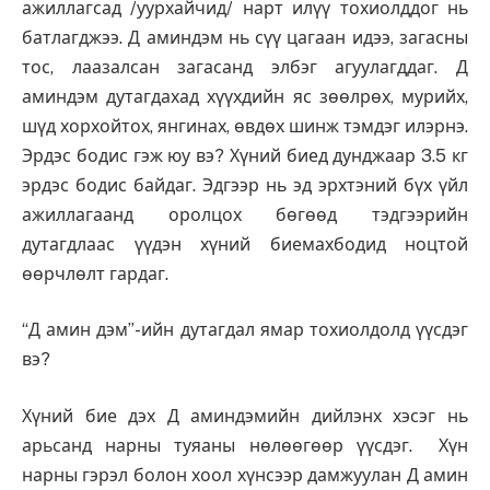
ажиллагсад /уурхайчид/ нарт илүү тохиолддог нь
батлагджээ. Д аминдэм нь сүү цагаан идээ, загасны
тос, лаазалсан загасанд элбэг агуулагддаг. Д
аминдэм дутагдахад хүүхдийн яс зөөлрөх, мурийх,
шүд хорхойтох, янгинах, өвдөх шинж тэмдэг илэрнэ.
Эрдэс бодис гэж юу вэ? Хүний биед дунджаар 3.5 кг
эрдэс бодис байдаг. Эдгээр нь эд эрхтэний бүх үйл
ажиллагаанд оролцох бөгөөд тэдгээрийн
дутагдлаас үүдэн хүний биемахбодид ноцтой
өөрчлөлт гардаг.
“Д амин дэм”-ийн дутагдал ямар тохиолдолд үүсдэг
вэ?
Хүний бие дэх Д аминдэмийн дийлэнх хэсэг нь
арьсанд нарны туяаны нөлөөгөөр үүсдэг. Хүн
нарны гэрэл болон хоол хүнсээр дамжуулан Д амин