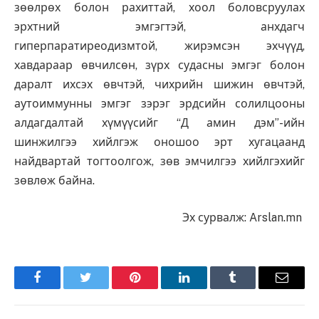
зөөлрөх болон рахиттай, хоол боловсруулах
эрхтний эмгэгтэй, анхдагч
гиперпаратиреодизмтой, жирэмсэн эхчүүд,
хавдараар өвчилсөн, зүрх судасны эмгэг болон
даралт ихсэх өвчтэй, чихрийн шижин өвчтэй,
аутоиммунны эмгэг зэрэг эрдсийн солилцооны
алдагдалтай хүмүүсийг “Д амин дэм”-ийн
шинжилгээ хийлгэж оношоо эрт хугацаанд
найдвартай тогтоолгож, зөв эмчилгээ хийлгэхийг
зөвлөж байна.
Эх сурвалж: Arslan.mn
Facebook
Twitter
Pinterest
LinkedIn
Tumblr
Имэйл