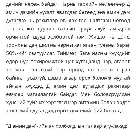
дэмийг нөхөж байдаг. Нарны гэрлийн нөлөөгөөр Д
амин дэмийн үүсэлт явагддаг бөгөөд энэ амин дэм
дутагдах нь рахитаар өвчлөх гол шалтгаан бөгөөд
энэ нь хот суурин газрын эрүүл ахуй, амьдрах
орчинтой шууд холбоотой юм. Жишээ нь цонх,
тоононы дан шил нь нарны хэт ягаан туяаны бараг
50%-ийг саатуулдаг. Тиймээс бага насны хүүхдийг
өдөр бүр тохиромжтой цаг хугацаанд нар, агаарт
тогтмол гаргахгүй, гэр оронд нь нарны гэрэл
байнга тусахгүй, цэвэр агаар орох боломж муутай
айлын хүүхдэд Д амин дэм дутагдаж рахитаар
өвчлөх магадлалтай байдаг. Мөн боловсруулсан
хүнсний зүйл их хэрэглэснээр витамин болон эрдэс
тэжээлийн дутагдалд орох нөхцлийг бий болгодог. .
“Д амин дэм”-ийн ач холбогдлын талаар өгүүлэхэд: