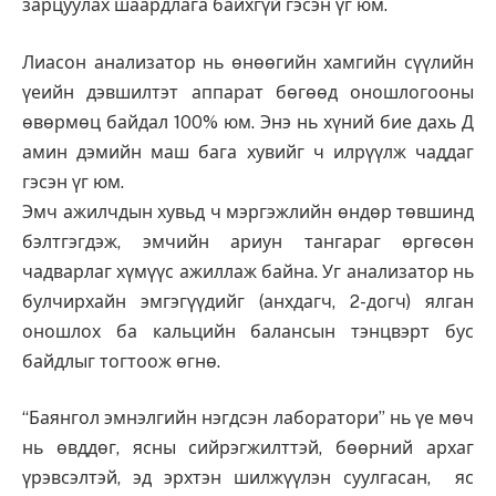
зарцуулах шаардлага байхгүй гэсэн үг юм.
Лиасон анализатор нь өнөөгийн хамгийн сүүлийн
үеийн дэвшилтэт аппарат бөгөөд оношлогооны
өвөрмөц байдал 100% юм. Энэ нь хүний бие дахь Д
амин дэмийн маш бага хувийг ч илрүүлж чаддаг
гэсэн үг юм.
Эмч ажилчдын хувьд ч мэргэжлийн өндөр төвшинд
бэлтгэгдэж, эмчийн ариун тангараг өргөсөн
чадварлаг хүмүүс ажиллаж байна. Уг анализатор нь
булчирхайн эмгэгүүдийг (анхдагч, 2-догч) ялган
оношлох ба кальцийн балансын тэнцвэрт бус
байдлыг тогтоож өгнө.
“Баянгол эмнэлгийн нэгдсэн лаборатори” нь үе мөч
нь өвддөг, ясны сийрэгжилттэй, бөөрний архаг
үрэвсэлтэй, эд эрхтэн шилжүүлэн суулгасан, яс