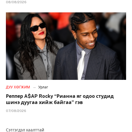
08/08/2026
ДУУ ХӨГЖИМ
Урлаг
Реппер A$AP Rocky “Рианна яг одоо студид
шинэ дуугаа хийж байгаа” гэв
07/08/2026
Сэтгэгдэл хаалттай