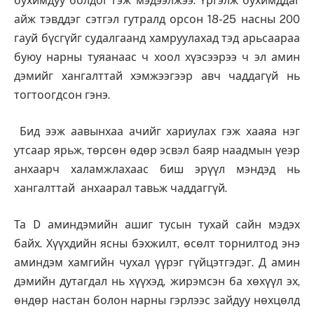
бухимдуу болдог гэж мэдээлжээ. Үргэлж бухимддаг
айж тэвддэг сэтгэл гутралд орсон 18-25 насны 200
гауй бүсгүйг судалгаанд хамруулахад тэд арьсаараа
буюу нарны туяанаас ч хоол хүэсээрээ ч эл амин
дэмийг хангалттай хэмжээгээр авч чаддагүй нь
тогтоогдсон гэнэ.
Бид ээж аавынхаа ачийг хариулах гэж хааяа нэг
утсаар ярьж, төрсөн өдөр эсвэл баяр наадмын үеэр
анхаарч халамжлахаас биш эрүүл мэндэд нь
хангалттай анхаарал тавьж чаддаггүй.
Та D аминдэмийн ашиг тусын тухай сайн мэдэх
байх. Хүүхдийн ясны бэхжилт, өсөлт торнилтод энэ
аминдэм хамгийн чухал үүрэг гүйцэтгэдэг. Д амин
дэмийн дутагдал нь хүүхэд, жирэмсэн ба хөхүүл эх,
өндөр настан болон нарны гэрлээс зайдуу нөхцөлд