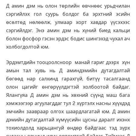
Д амин дэм нь олон төрлийн өвчнөөс урьдчилан
сэргийлэх гол суурь болдог ба эрхтний эсийн
өсөлтөд нөлөөлж, улмаар хорт хавдар үүсэхээс
сэргийлдэг. Энэ амин дэм нь хүний биед кальци
болон фосфор гэсэн эрдэс бодис шингэхэд чухал ач
холбогдолтой юм.
Эрдэмтдийн тооцоолсноор манай гариг дээрх хүн
амын тал хувь нь Д аминдэмийн дутагдалтай
бөгөөд нар салхинд гарахгүй, битүү тасалгаанд
олон цагийг өнгөрүүлдэгтэй холбоотой байдаг.
Ялангүяа Д амин дэм нь хөхний сүүнд маш бага
хэмжээгээр агуулагддаг тул 2 хүртэлх насны хүүхдэд
эмчийн заавраар олгох шаардлагатай юм. Д амин
дэмийн дутагдалтай хүмүүсийн цусны даралт ихэнх
тохиолдолд харьцангуй өндөр байдгаас тэд зүрх