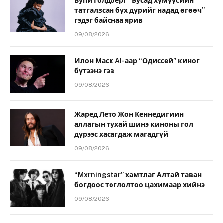
Вупи Голдберг “Бусад хүмүүсийн
татгалзсан бүх дүрийг надад өгөөч”
гэдэг байснаа ярив
09/08/2026
Илон Маск AI-аар “Одиссей” киног
бүтээнэ гэв
09/08/2026
Жаред Лето Жон Кеннедигийн
аллагын тухай шинэ киноны гол
дүрээс хасагдаж магадгүй
09/08/2026
“Mxrningstar” хамтлаг Алтай таван
богдоос тоглолтоо цахимаар хийнэ
09/08/2026