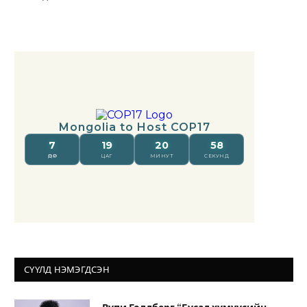
СҮҮЛД НЭМЭГДСЭН