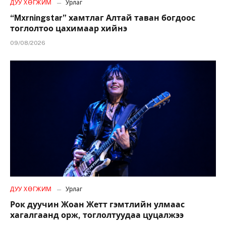
ДУУ ХӨГЖИМ
Урлаг
“Mxrningstar” хамтлаг Алтай таван богдоос
тоглолтоо цахимаар хийнэ
09/08/2026
ДУУ ХӨГЖИМ
Урлаг
Рок дуучин Жоан Жетт гэмтлийн улмаас
хагалгаанд орж, тоглолтуудаа цуцалжээ