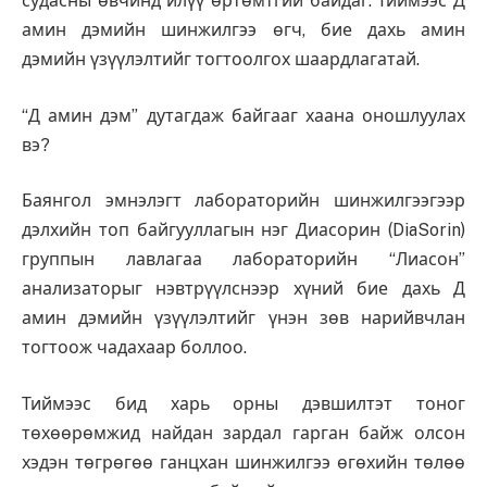
судасны өвчинд илүү өртөмтгий байдаг. Тиймээс Д
амин дэмийн шинжилгээ өгч, бие дахь амин
дэмийн үзүүлэлтийг тогтоолгох шаардлагатай.
“Д амин дэм” дутагдаж байгааг хаана оношлуулах
вэ?
Баянгол эмнэлэгт лабораторийн шинжилгээгээр
дэлхийн топ байгууллагын нэг Диасорин (DiaSorin)
группын лавлагаа лабораторийн “Лиасон”
анализаторыг нэвтрүүлснээр хүний бие дахь Д
амин дэмийн үзүүлэлтийг үнэн зөв нарийвчлан
тогтоож чадахаар боллоо.
Тиймээс бид харь орны дэвшилтэт тоног
төхөөрөмжид найдан зардал гарган байж олсон
хэдэн төгрөгөө ганцхан шинжилгээ өгөхийн төлөө