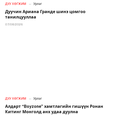
ДУУ ХӨГЖИМ
Урлаг
Дуучин Ариана Гранде шинэ цомгоо
танилцууллаа
07/08/2026
ДУУ ХӨГЖИМ
Урлаг
Алдарт “Boyzone” хамтлагийн гишүүн Ронан
Китинг Монголд анх удаа дуулна