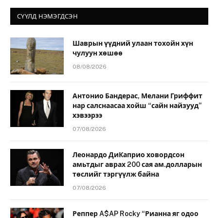
СҮҮЛД НЭМЭГДСЭН
Шаврын үүдний улаан тохойн хүн
чулуун хөшөө
08/08/2026
Антонио Бандерас, Мелани Гриффит
нар салснаасаа хойш “сайн найзууд”
хэвээрээ
07/08/2026
Леонардо ДиКаприо ховордсон
амьтдыг аврах 200 сая ам.долларын
төслийг тэргүүлж байна
07/08/2026
Реппер A$AP Rocky “Рианна яг одоо