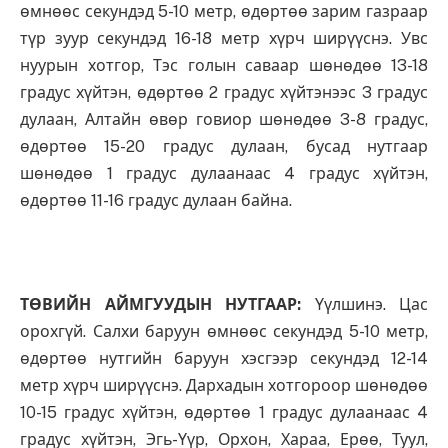
өмнөөс секундэд 5-10 метр, өдөртөө зарим газраар
түр зуур секундэд 16-18 метр хүрч ширүүснэ. Увс
нуурын хотгор, Тэс голын саваар шөнөдөө 13-18
градус хүйтэн, өдөртөө 2 градус хүйтэнээс 3 градус
дулаан, Алтайн өвөр говиор шөнөдөө 3-8 градус,
өдөртөө 15-20 градус дулаан, бусад нутгаар
шөнөдөө 1 градус дулаанаас 4 градус хүйтэн,
өдөртөө 11-16 градус дулаан байна.
ТӨВИЙН АЙМГУУДЫН НУТГААР:
Үүлшинэ. Цас
орохгүй. Салхи баруун өмнөөс секундэд 5-10 метр,
өдөртөө нутгийн баруун хэсгээр секундэд 12-14
метр хүрч ширүүснэ. Дархадын хотгороор шөнөдөө
10-15 градус хүйтэн, өдөртөө 1 градус дулаанаас 4
градус хүйтэн, Эгь-Үүр, Орхон, Хараа, Ерөө, Туул,