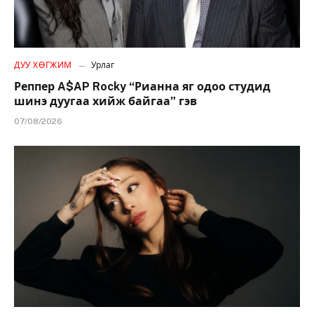
ДУУ ХӨГЖИМ
Урлаг
Реппер A$AP Rocky “Рианна яг одоо студид
шинэ дуугаа хийж байгаа” гэв
07/08/2026