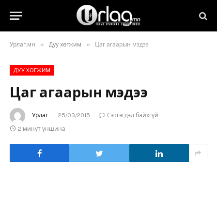
»
»
Урлаг.мн
Дуу хөгжим
Цаг агаарын мэдээ
ДУУ ХӨГЖИМ
Цаг агаарын мэдээ
Урлаг
25/03/2015
Сэтгэгдэл байхгүй
2 минут уншина