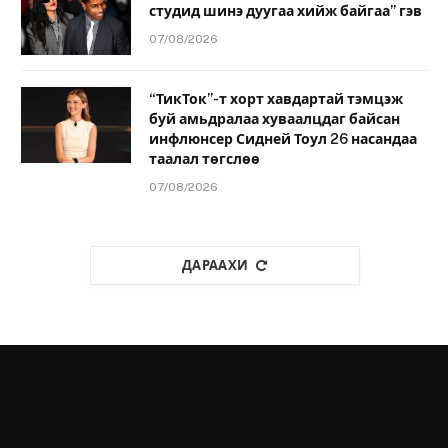
студид шинэ дуугаа хийж байгаа” гэв
07/08/2026
“ТикТок”-т хорт хавдартай тэмцэж
буй амьдралаа хуваалцдаг байсан
инфлюнсер Сидней Тоул 26 насандаа
таалал төгслөө
07/08/2026
ДАРААХИ