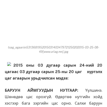
tsag_agaariin5313681952015031403479721250202015-03-25-08-
49[www.urlag.mn].jpg
2015 оны 03 дугаар сарын 24-ний 20
цагаас 03 дугаар сарын 25-ны 20 цаг хүртэлх
цаг агаарын урьдчилсан мэдээ:
БАРУУН АЙМГУУДЫН НУТГААР:
Үүлшинэ.
Шөнөдөө цас орохгүй. Өдөртөө нутгийн хойд
хэсгээр бага зэргийн цас орно. Салхи баруун