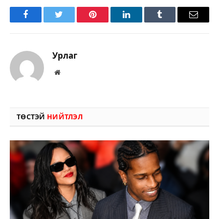
Facebook
Twitter
Pinterest
LinkedIn
Tumblr
Имэйл
Урлаг
Вэбсайт
ТӨСТЭЙ
НИЙТЛЭЛ