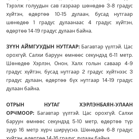
Тэрэлж голуудын сав газраар шөнөдөө 3-8 градус
хүйтэн, өдөртөө 10-15 дулаан, бусад нутгаар
шөнөдөө 1 градус дулаанаас 4 градус хүйтэн,
өдөртөө 14-19 градус дулаан байна.
ЗҮҮН АЙМГУУДЫН НУТГААР:
Багавтар үүлтэй. Цас
орохгүй. Салхи баруун өмнөөс секундэд 6-11 метр.
Шөнөдөө Хэрлэн, Онон, Халх голын саваар 4-9
градус хүйтэн, бусад нутгаар 2 градус хүйтнээс 3
градус дулаан, өдөртөө бүх нутгаар 14-19 градус
дулаан байна.
ОТРЫН НУТАГ ХЭРЛЭНБАЯН-УЛААН
ОРЧМООР:
Багавтар үүлтэй. Цас орохгүй. Салхи
баруун өмнөөс секундэд 5-10 метр, өдөртөө түр
зуур 16 метр хүрч ширүүснэ. Шөнөдөө 6-8 градус
хүйтэн, өдөртөө 14-16 градус дулаан байна.