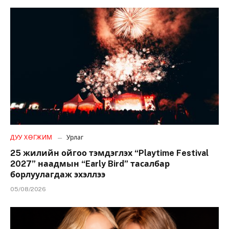
ДУУ ХӨГЖИМ
Урлаг
25 жилийн ойгоо тэмдэглэх “Playtime Festival
2027” наадмын “Early Bird” тасалбар
борлуулагдаж эхэллээ
05/08/2026