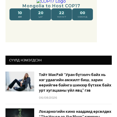
СҮҮЛД НЭМЭГДСЭН
Тэйт МакРэй “Уран бүтээлч байх нь
нэг удаагийн амжилт биш, харин
өөрийгөө байнга шинээр бүтээж байх
урт хугацааны үйл явц” гэв
06/08/2026
Локарногийн кино наадамд өрсөлдөх
“The House on the Moon” киноны