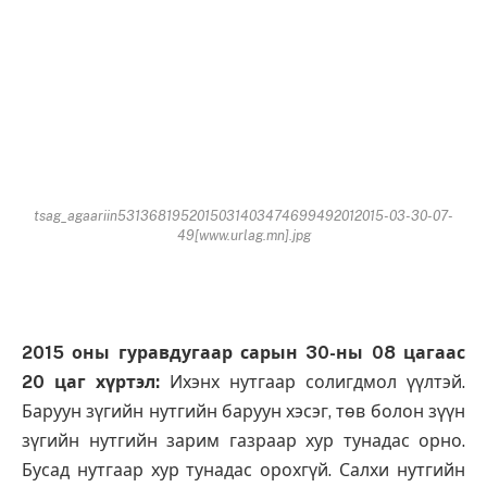
tsag_agaariin5313681952015031403474699492012015-03-30-07-
49[www.urlag.mn].jpg
2015 оны гуравдугаар сарын 30-ны 08 цагаас
20 цаг хүртэл:
Ихэнх нутгаар солигдмол үүлтэй.
Баруун зүгийн нутгийн баруун хэсэг, төв болон зүүн
зүгийн нутгийн зарим газраар хур тунадас орно.
Бусад нутгаар хур тунадас орохгүй. Салхи нутгийн