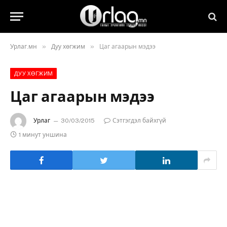
»
»
Урлаг.мн
Дуу хөгжим
Цаг агаарын мэдээ
ДУУ ХӨГЖИМ
Цаг агаарын мэдээ
Урлаг
30/03/2015
Сэтгэгдэл байхгүй
1 минут уншина