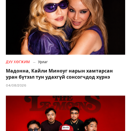
ДУУ ХӨГЖИМ
Урлаг
Мадонна, Кайли Миноуг нарын хамтарсан
уран бүтээл тун удахгүй сонсогчдод хүрнэ
04/08/2026