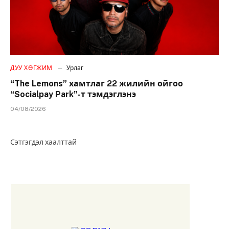
ДУУ ХӨГЖИМ
Урлаг
“The Lemons” хамтлаг 22 жилийн ойгоо
“Socialpay Park”-т тэмдэглэнэ
04/08/2026
Сэтгэгдэл хаалттай