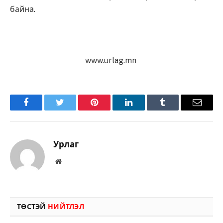
байна.
www.urlag.mn
Facebook
Twitter
Pinterest
LinkedIn
Tumblr
Имэйл
Урлаг
Вэбсайт
ТӨСТЭЙ
НИЙТЛЭЛ