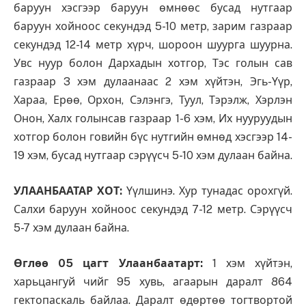
баруун хэсгээр баруун өмнөөс бусад нутгаар
баруун хойноос секундэд 5-10 метр, зарим газраар
секундэд 12-14 метр хүрч, шороон шуурга шуурна.
Увс нуур болон Дархадын хотгор, Тэс голын сав
газраар 3 хэм дулаанаас 2 хэм хүйтэн, Эгь-Үүр,
Хараа, Ерөө, Орхон, Сэлэнгэ, Туул, Тэрэлж, Хэрлэн
Онон, Халх голынсав газраар 1-6 хэм, Их нууруудын
хотгор болон говийн бүс нутгийн өмнөд хэсгээр 14-
19 хэм, бусад нутгаар сэрүүсч 5-10 хэм дулаан байна.
УЛААНБААТАР ХОТ:
Үүлшинэ. Хур тунадас орохгүй.
Салхи баруун хойноос секундэд 7-12 метр. Сэрүүсч
5-7 хэм дулаан байна.
Өглөө 05 цагт Улаанбаатарт:
1 хэм хүйтэн,
харьцангуй чийг 95 хувь, агаарын даралт 864
гектопаскаль байлаа. Даралт өдөртөө тогтвортой