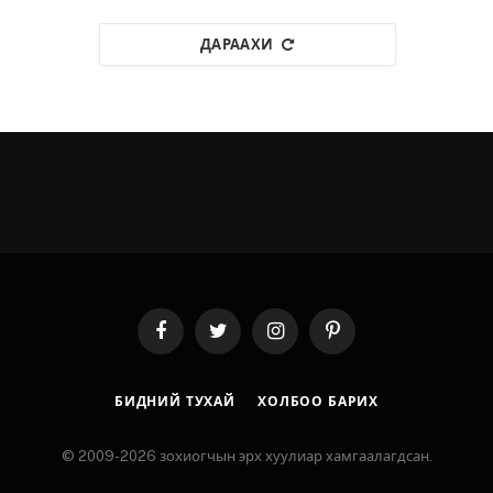
ДАРААХИ
Facebook
Twitter
Instagram
Pinterest
БИДНИЙ ТУХАЙ
ХОЛБОО БАРИХ
© 2009-2026 зохиогчын эрх хуулиар хамгаалагдсан.