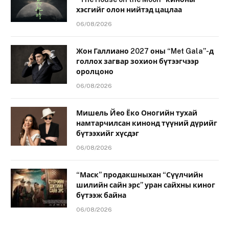
хэсгийг олон нийтэд цацлаа
06/08/2026
Жон Галлиано 2027 оны “Met Gala”-д
голлох загвар зохион бүтээгчээр
оролцоно
06/08/2026
Мишель Йео Ёко Оногийн тухай
намтарчилсан кинонд түүний дүрийг
бүтээхийг хүсдэг
06/08/2026
“Маск” продакшныхан “Сүүлчийн
шилийн сайн эрс” уран сайхны киног
бүтээж байна
06/08/2026